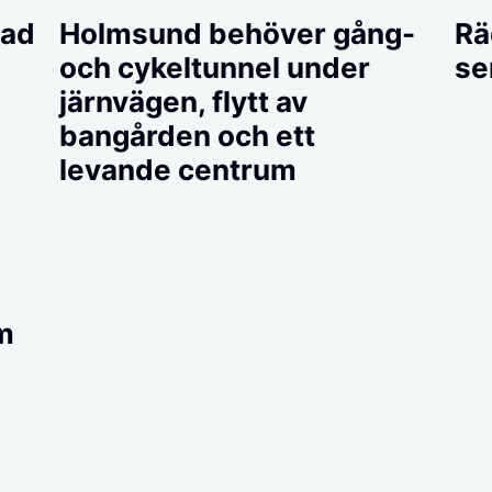
lad
Holmsund behöver gång-
Rä
och cykeltunnel under
se
järnvägen, flytt av
bangården och ett
levande centrum
m