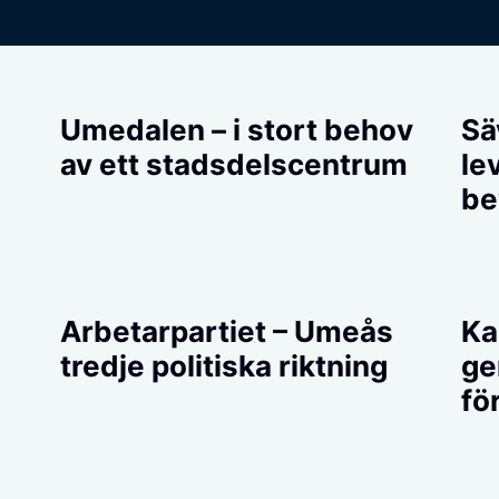
Umedalen – i stort behov
Sä
av ett stadsdelscentrum
le
be
Arbetarpartiet – Umeås
Ka
tredje politiska riktning
ge
fö