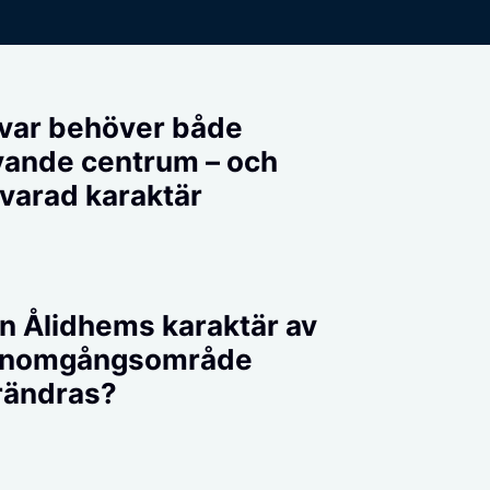
var behöver både
vande centrum – och
varad karaktär
n Ålidhems karaktär av
nomgångsområde
rändras?