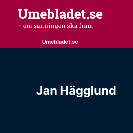
Hoppa
Umebladet.se
till
– om sanningen ska fram
innehåll
Umebladet.se
Jan Hägglund