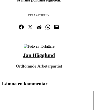
svenska politiska fegheten.
DELA ARTIKELN:
Dela på Facebook
Dela på Twitter
Dela på Reddit
Dela i WhatsApp
Maila en länk
Jan Hägglund
Ordförande Arbetarpartiet
Lämna en kommentar
Kommentar