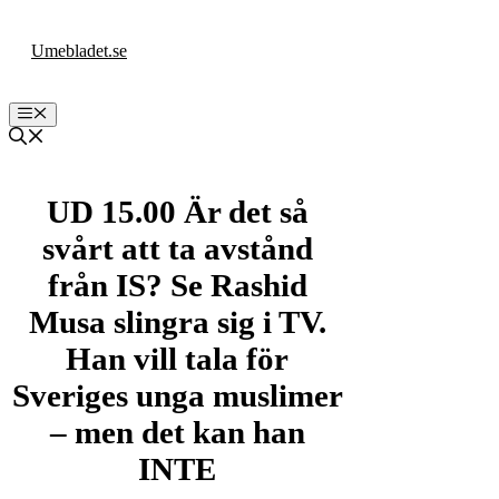
Hoppa
till
Umebladet.se
innehåll
Meny
UD 15.00 Är det så
svårt att ta avstånd
från IS? Se Rashid
Musa slingra sig i TV.
Han vill tala för
Sveriges unga muslimer
– men det kan han
INTE