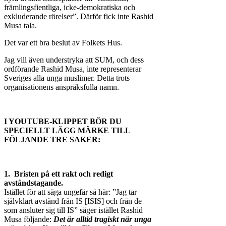
främlingsfientliga, icke-demokratiska och
exkluderande rörelser”. Därför fick inte Rashid
Musa tala.
Det var ett bra beslut av Folkets Hus.
Jag vill även understryka att SUM, och dess
ordförande Rashid Musa, inte representerar
Sveriges alla unga muslimer. Detta trots
organisationens anspråksfulla namn.
I YOUTUBE-KLIPPET BÖR DU
SPECIELLT LÄGG MÄRKE TILL
FÖLJANDE TRE SAKER:
1. Bristen på ett rakt och redigt
avståndstagande.
Istället för att säga ungefär så här: ”Jag tar
självklart avstånd från IS [ISIS] och från de
som ansluter sig till IS” säger istället Rashid
Musa följande:
Det är alltid tragiskt när unga