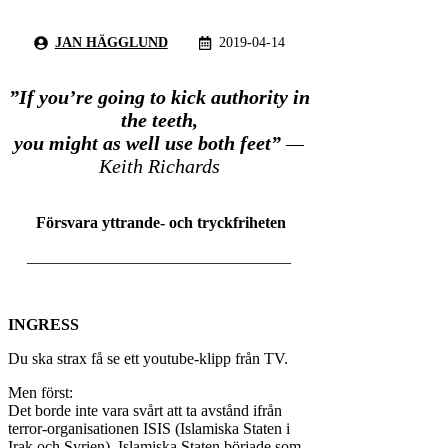
JAN HÄGGLUND
2019-04-14
”If you’re going to kick authority in
the teeth,
you might as well use both feet”
—
Keith Richards
Försvara yttrande- och tryckfriheten
_________________________________
INGRESS
Du ska strax få se ett youtube-klipp från TV.
Men först:
Det borde inte vara svårt att ta avstånd ifrån
terror-organisationen ISIS (Islamiska Staten i
Irak och Syrien). Islamiska Staten började som