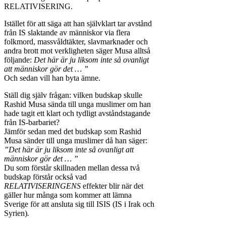
RELATIVISERING.
Istället för att säga att han självklart tar avstånd
från IS slaktande av människor via flera
folkmord, massvåldtäkter, slavmarknader och
andra brott mot verkligheten säger Musa alltså
följande:
Det här är ju liksom inte så ovanligt
att människor gör det … ”
Och sedan vill han byta ämne.
Ställ dig själv frågan: vilken budskap skulle
Rashid Musa sända till unga muslimer om han
hade tagit ett klart och tydligt avståndstagande
från IS-barbariet?
Jämför sedan med det budskap som Rashid
Musa sänder till unga muslimer då han säger:
”Det här är ju liksom inte så ovanligt att
människor gör det … ”
Du som förstår skillnaden mellan dessa två
budskap förstår också vad
RELATIVISERINGENS
effekter blir när det
gäller hur många som kommer att lämna
Sverige för att ansluta sig till ISIS (IS i Irak och
Syrien)
.