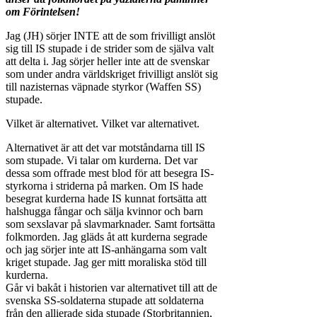
om Förintelsen!
Jag (JH) sörjer INTE att de som frivilligt anslöt
sig till IS stupade i de strider som de själva valt
att delta i. Jag sörjer heller inte att de svenskar
som under andra världskriget frivilligt anslöt sig
till nazisternas väpnade styrkor (Waffen SS)
stupade.
Vilket är alternativet. Vilket var alternativet.
Alternativet är att det var motståndarna till IS
som stupade. Vi talar om kurderna. Det var
dessa som offrade mest blod för att besegra IS-
styrkorna i striderna på marken. Om IS hade
besegrat kurderna hade IS kunnat fortsätta att
halshugga fångar och sälja kvinnor och barn
som sexslavar på slavmarknader. Samt fortsätta
folkmorden. Jag gläds åt att kurderna segrade
och jag sörjer inte att IS-anhängarna som valt
kriget stupade. Jag ger mitt moraliska stöd till
kurderna.
Går vi bakåt i historien var alternativet till att de
svenska SS-soldaterna stupade att soldaterna
från den allierade sida stupade (Storbritannien,