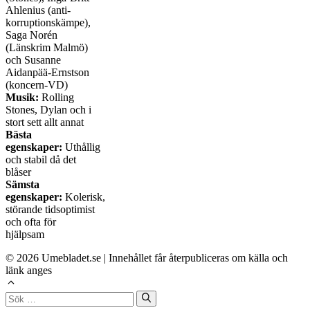
Ahlenius (anti-
korruptionskämpe),
Saga Norén
(Länskrim Malmö)
och Susanne
Aidanpää-Ernstson
(koncern-VD)
Musik:
Rolling
Stones, Dylan och i
stort sett allt annat
Bästa
egenskaper:
Uthållig
och stabil då det
blåser
Sämsta
egenskaper:
Kolerisk,
störande tidsoptimist
och ofta för
hjälpsam
© 2026 Umebladet.se | Innehållet får återpubliceras om källa och
länk anges
Sök
efter: