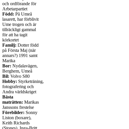
och ordförande för
Arbetarpartiet
Född:
På Umeå
lasarett, har förblivit
Ume trogen och är
tillräckligt gammal
för att ha tagit
körkortet
Familj:
Dotter född
på Första Maj (när
annars?) 1991 samt
Marika
Bor:
Nydalavägen,
Berghem, Umeå
Bil:
Volvo S80
Hobby:
Styrketräning,
fotografering och
Andra världskriget
Bästa
maträtten:
Marikas
Janssons frestelse
Förebilder:
Sonny
Liston (boxare),
Keith Richards
(Stones), Inga-Britt