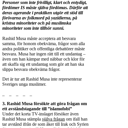
Personer som inte frivilligt, klart och entydigt,
fördömer IS måste själva fördömas. Därför att
deras agerande i praktiken utgör ett stöd till
förövarna av folkmord på yazidierna, på
kristna minoriteter och på muslimska
minoriteter som inte tillhör sunni.
Rashid Musa måste acceptera att besvara
samma, för honom obekväma, frågor som alla
andra politiker och offentliga debattörer måste
besvara. Musa har ingen rätt till ett undantag –
även om han kämpar med näbbar och klor för
att skaffa sig ett undantag som gör att han ska
slippa besvara obekväma frågor.
Det är tur att Rashid Musa inte representerar
Sveriges unga muslimer.
_ _ _ _ _
3. Rashid Musa försökte att göra frågan om
ett avståndstagande till ”islamofobi”
Under det korta TV-inslaget försöker även
Rashid Musa stämpla
själva frågan
om ifall han
tar avstånd ifrån de som åker till Irak och Syrien