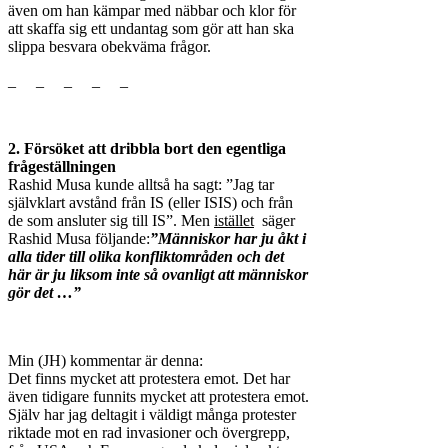
även om han kämpar med näbbar och klor för
att skaffa sig ett undantag som gör att han ska
slippa besvara obekväma frågor.
_ _ _ _ _
2. Försöket att dribbla bort den egentliga
frågeställningen
Rashid Musa kunde alltså ha sagt: ”Jag tar
självklart avstånd från IS (eller ISIS) och från
de som ansluter sig till IS”. Men
istället
säger
Rashid Musa följande:
”Människor har ju åkt i
alla tider till olika konfliktområden och det
här är ju liksom inte så ovanligt att människor
gör det …”
Min (JH) kommentar är denna:
Det finns mycket att protestera emot. Det har
även tidigare funnits mycket att protestera emot.
Själv har jag deltagit i väldigt många protester
riktade mot en rad invasioner och övergrepp,