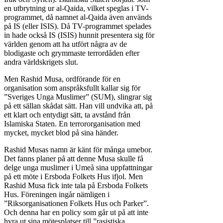
en utbrytning ur al-Qaida, vilket speglas i TV-
programmet, då namnet al-Qaida även används
på IS (eller ISIS). Då TV-programmet spelades
in hade också IS (ISIS) hunnit presentera sig för
världen genom att ha utfört några av de
blodigaste och grymmaste terrordåden efter
andra världskrigets slut.
Men Rashid Musa, ordförande för en
organisation som anspråksfullt kallar sig för
”Sveriges Unga Muslimer” (SUM), slingrar sig
på ett sällan skådat sätt. Han vill undvika att, på
ett klart och entydigt sätt, ta avstånd från
Islamiska Staten. En terrororganisation med
mycket, mycket blod på sina händer.
Rashid Musas namn är känt för många umebor.
Det fanns planer på att denne Musa skulle få
delge unga muslimer i Umeå sina uppfattningar
på ett möte i Ersboda Folkets Hus ifjol. Men
Rashid Musa fick inte tala på Ersboda Folkets
Hus. Föreningen ingår nämligen i
”Riksorganisationen Folkets Hus och Parker”.
Och denna har en policy som går ut på att inte
hyra ut sina mötesplatser till ”rasistiska,