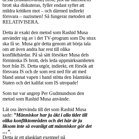
brott ska diskuteras, fyller endast syftet att
mildra kritiken mot – och därmed indirekt
försvara – nazismen! Så fungerar metoden att
RELATIVISERA.
Detta är exakt den metod som Rashid Musa
använder sig av i det TV-program som Du strax
ska få se. Musa gör detta genom att börja tala
om att även andra har rest till olika
konflikthärdar. På så sätt försöker Musa dels
förminska IS brott, dels leda uppmärksamheten
bort från IS. Detta utgör, indirekt, ett försök att
försvara IS och de som rest ned för att med
bland annat vapen i hand stötta den Islamiska
Staten och det kalifat som IS utropade!
Som tur var angrep Per Gudmundson den
metod som Rashid Musa använde.
Låt oss återvända till det som Rashid Musa
sade:
”Människor har ju åkt i alla tider till
olika konfliktområden och det här är ju
liksom inte så ovanligt att människor gör det
…”
.
Detta är ett glasklart exempel på