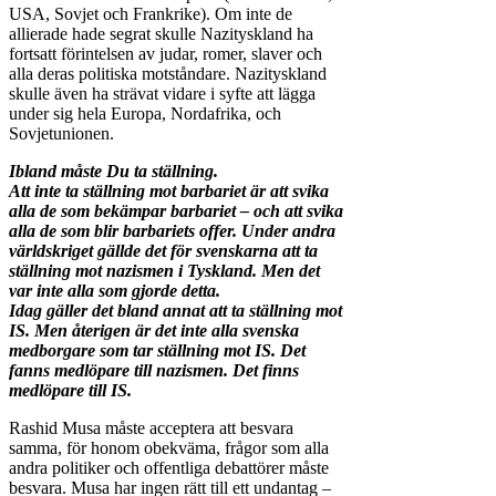
USA, Sovjet och Frankrike). Om inte de
allierade hade segrat skulle Nazityskland ha
fortsatt förintelsen av judar, romer, slaver och
alla deras politiska motståndare. Nazityskland
skulle även ha strävat vidare i syfte att lägga
under sig hela Europa, Nordafrika, och
Sovjetunionen.
Ibland måste Du ta ställning.
Att inte ta ställning mot barbariet är att svika
alla de som bekämpar barbariet – och att svika
alla de som blir barbariets offer. Under andra
världskriget gällde det för svenskarna att ta
ställning mot nazismen i Tyskland. Men det
var inte alla som gjorde detta.
Idag gäller det bland annat att ta ställning mot
IS. Men återigen är det inte alla svenska
medborgare som tar ställning mot IS. Det
fanns medlöpare till nazismen. Det finns
medlöpare till IS.
Rashid Musa måste acceptera att besvara
samma, för honom obekväma, frågor som alla
andra politiker och offentliga debattörer måste
besvara. Musa har ingen rätt till ett undantag –