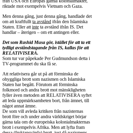
från USA och Europas gamla kolonialmakter,
riktade mot exempelvis Vietnam och Gaza.
Men denna gång, just denna gång, handlade det
om att kraftfullt
ta avstånd
ifrån den Islamiska
Staten. Eller att
inte
ta avstånd ifrån IS. Det
handlar – återigen – om ett antingen eller.
Det som Rashid Musa gör, istället för att ta ett
tydligt avståndstagande från IS, kallas för att
RELATIVISERA.
Som tur var påpekade Per Gudmundson detta i
TV-programmet du ska få se.
Att relativisera går ut på att förminska de
ohyggliga brott som nazismen och Islamiska
Staten har begått. Förutom att förminska
folkmord och andra brott mot mänskligheten
fyller även metoden att RELATIVISERA syftet
att leda uppmärksamheten bort, från ämnet, till
något annat ämne.
De som vill avleda kritiken från nazisternas
brott före och under andra världskriget börjar
gärna tala om de europeiska kolonialmakternas
brott i exempelvis Afrika. Men att lyfta fram
dessa (fruktansvärda) brott, just då nazismens