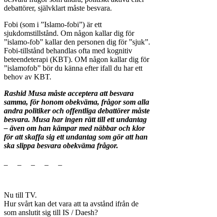
debattörer, självklart måste besvara.
Fobi (som i ”Islamo-fobi”) är ett
sjukdomstillstånd. Om någon kallar dig för
”islamo-fob” kallar den personen dig för ”sjuk”.
Fobi-tillstånd behandlas ofta med kognitiv
beteendeterapi (KBT). OM någon kallar dig för
”islamofob” bör du känna efter ifall du har ett
behov av KBT.
Rashid Musa måste acceptera att besvara
samma, för honom obekväma, frågor som alla
andra politiker och offentliga debattörer måste
besvara. Musa har ingen rätt till ett undantag
– även om han kämpar med näbbar och klor
för att skaffa sig ett undantag som gör att han
ska slippa besvara obekväma frågor.
_ _ _ _ _
Nu till TV.
Hur svårt kan det vara att ta avstånd ifrån de
som anslutit sig till IS / Daesh?