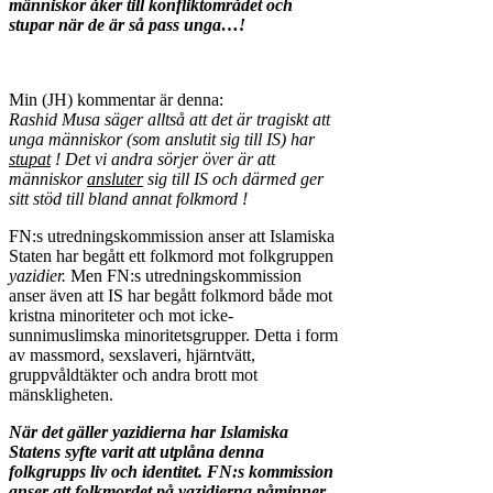
människor åker till konfliktområdet och
stupar när de är så pass unga…!
Min (JH) kommentar är denna:
Rashid Musa säger alltså att det är tragiskt att
unga människor (som anslutit sig till IS) har
stupat
! Det vi andra sörjer över är att
människor
ansluter
sig till IS och därmed ger
sitt stöd till bland annat folkmord !
FN:s utredningskommission anser att Islamiska
Staten har begått ett folkmord mot folkgruppen
yazidier.
Men FN:s utredningskommission
anser även att IS har begått folkmord både mot
kristna minoriteter och mot icke-
sunnimuslimska minoritetsgrupper. Detta i form
av massmord, sexslaveri, hjärntvätt,
gruppvåldtäkter och andra brott mot
mänskligheten.
När det gäller yazidierna har Islamiska
Statens syfte varit att utplåna denna
folkgrupps liv och identitet. FN:s kommission
anser att folkmordet på yazidierna påminner