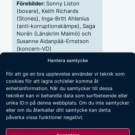
Förebilder:
Sonny Liston
(boxare), Keith Richards
(Stones), Inga-Britt Ahlenius
(anti-korruptionskämpe), Saga
Norén (Länskrim Malmö) och
Susanne Aidanpää-Ernstson
(koncern-VD)
Musik:
Rolling Stones, Dylan
Hantera samtycke
och i stort sett allt annat
Bästa egenskaper:
Uthållig och
För att ge en bra upplevelse använder vi teknik som
stabil då det blåser
cookies för att lagra och/eller komma åt
Sämsta egenskaper:
Kolerisk,
enhetsinformation. När du samtycker till dessa
störande tidsoptimist och ofta
tekniker kan vi behandla data som surfbeteende eller
för hjälpsam
unika ID:n på denna webbplats. Om du inte samtycker
eller om du återkallar ditt samtycke kan detta
påverka vissa funktioner negativt.