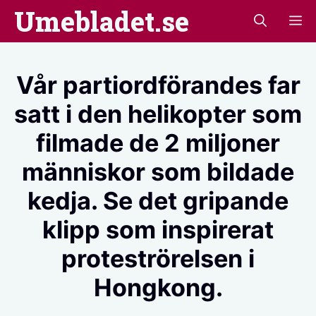
Hoppa
Umebladet.se
M
till
innehåll
Vår partiordförandes far
satt i den helikopter som
filmade de 2 miljoner
människor som bildade
kedja. Se det gripande
klipp som inspirerat
proteströrelsen i
Hongkong.