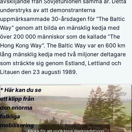
avskiljande från Sovjetunionen samma år. Detta
understryks av att demonstranterna
uppmärksammade 30-årsdagen för ”The Baltic
Way” genom att bilda en mänsklig kedja med
över 200 000 människor som de kallade ”The
Hong Kong Way”. The Baltic Way var en 600 km
lång mänsklig kedja med två miljoner deltagare
som sträckte sig genom Estland, Lettland och
Litauen den 23 augusti 1989.
* Här kan du se
ett klipp från
den enorma
folkliga
mobilisering
Klicka för att godkänna marknadsföring