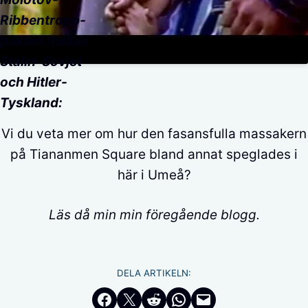
Ribbentropp-
pakten mellan
Stalin-Sovjet
och Hitler-
Tyskland:
Vi du veta mer om hur den fasansfulla massakern
på Tiananmen Square bland annat speglades i
här i Umeå?
Läs då min min föregående blogg.
DELA ARTIKELN:
Dela på Facebook
Dela på Twitter
Dela på Reddit
Dela i WhatsApp
Maila en länk