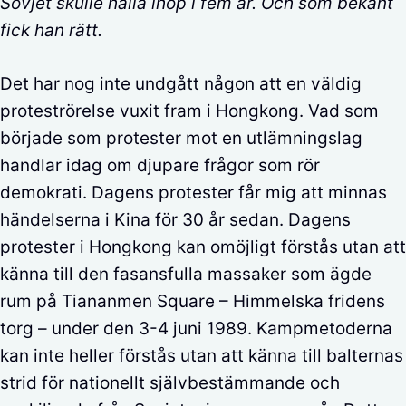
Sovjet skulle hålla ihop i fem år. Och som bekant
fick han rätt.
Det har nog inte undgått någon att en väldig
proteströrelse vuxit fram i Hongkong. Vad som
började som protester mot en utlämningslag
handlar idag om djupare frågor som rör
demokrati. Dagens protester får mig att minnas
händelserna i Kina för 30 år sedan. Dagens
protester i Hongkong kan omöjligt förstås utan att
känna till den fasansfulla massaker som ägde
rum på Tiananmen Square – Himmelska fridens
torg – under den 3-4 juni 1989. Kampmetoderna
kan inte heller förstås utan att känna till balternas
strid för nationellt självbestämmande och