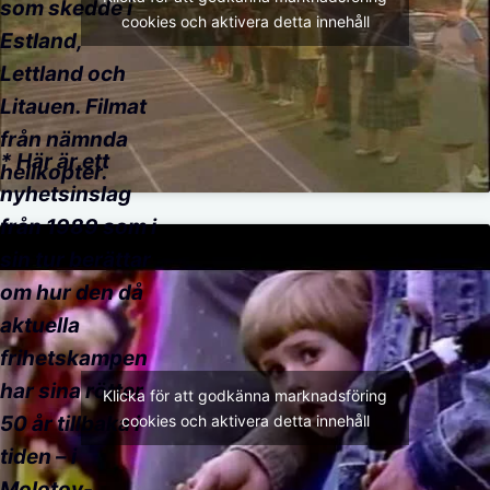
som skedde i
cookies och aktivera detta innehåll
Estland,
Lettland och
Litauen. Filmat
från nämnda
* Här är ett
helikopter.
nyhetsinslag
från 1989 som i
sin tur berättar
om hur den då
aktuella
frihetskampen
har sina rötter
Klicka för att godkänna marknadsföring
50 år tillbaka i
cookies och aktivera detta innehåll
tiden – i
Molotov-