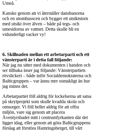
Umeå.
Kanske genom att vi återställer dansbanorna
och en utomhusscen och bygger ett utsiktstorn
med utsikt över älven – både på tegs- och
umesidorna av vattnet. Detta skulle bli en
vidunderligt vacker vy!
6. Skillnaden mellan ett arbetarparti och ett
vänsterparti är i detta fall följande:
När jag nu sitter med dokumenten i handen och
ser tillbaka inser jag följande: Vänsterpartiets
rövslickeri – både inför Socialdemokraterna och
Balticgruppen – var ännu mer osmakligt än hur
jag minns det.
Arbetarpartiet föll aldrig för lockelserna att satsa
på skrytprojekt som skulle kvadda skola och
omsorger. Vi föll heller aldrig för att offra
miljön, vare sig genom att placera
Äventyrsbadet mitt i centrumfyrkanten där det
ligger idag, eller genom att göra Balticgruppens
förslag att förstöra Hamringsberget, till vårt