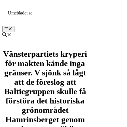
Hoppa
till
Umebladet.se
innehåll
Meny
Vänsterpartiets kryperi
för makten kände inga
gränser. V sjönk så lågt
att de föreslog att
Balticgruppen skulle få
förstöra det historiska
grönområdet
Hamrinsberget genom