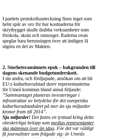
I partiets protokollsanteckning finns inget som
helst spår av oro för hur kostnaderna för
skrytbygget skulle drabba verksamheter som
förskola, skola och omsorger. Raderna ovan
speglar bara berusningen över att äntligen få
utgöra en del av Makten.
2. Storhetsvansinnets epok – bakgrunden till
dagens skenande budgetunderskott.
I sin andra, och fördjupade, ansökan om att bli
EU:s kulturhuvudstad skrev representanterna
för Umeå kommun bland annat följande:
”Sammantaget planeras investeringar i
infrastruktur av betydelse för det europeiska
kulturhuvudstadsåret på mer än sju miljarder
kronor fram till 2014”.
Sju miljarder!
Det fanns en tystnad kring detta
obeskrivliga belopp som
medias representanter
ska skämmas över än idag
. För det var väldigt
få journalister som frågade sig: är Umeås