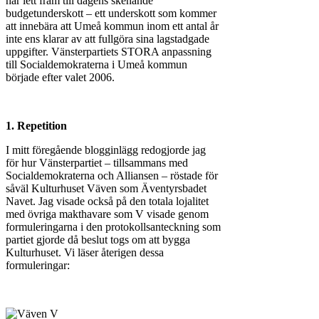
har lett fram till dagens skenande
budgetunderskott – ett underskott som kommer
att innebära att Umeå kommun inom ett antal år
inte ens klarar av att fullgöra sina lagstadgade
uppgifter. Vänsterpartiets STORA anpassning
till Socialdemokraterna i Umeå kommun
började efter valet 2006.
1. Repetition
I mitt föregående blogginlägg redogjorde jag
för hur Vänsterpartiet – tillsammans med
Socialdemokraterna och Alliansen – röstade för
såväl Kulturhuset Väven som Äventyrsbadet
Navet. Jag visade också på den totala lojalitet
med övriga makthavare som V visade genom
formuleringarna i den protokollsanteckning som
partiet gjorde då beslut togs om att bygga
Kulturhuset. Vi läser återigen dessa
formuleringar: