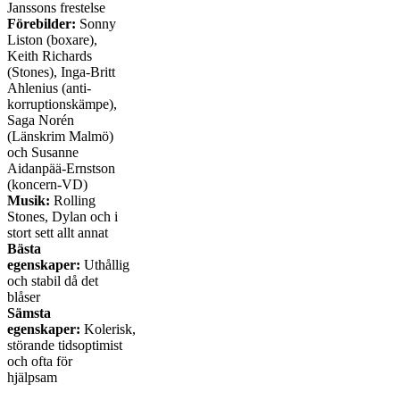
Janssons frestelse
Förebilder:
Sonny
Liston (boxare),
Keith Richards
(Stones), Inga-Britt
Ahlenius (anti-
korruptionskämpe),
Saga Norén
(Länskrim Malmö)
och Susanne
Aidanpää-Ernstson
(koncern-VD)
Musik:
Rolling
Stones, Dylan och i
stort sett allt annat
Bästa
egenskaper:
Uthållig
och stabil då det
blåser
Sämsta
egenskaper:
Kolerisk,
störande tidsoptimist
och ofta för
hjälpsam