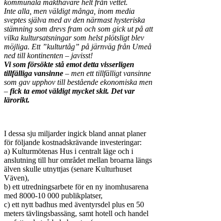
kommunala makthavare helt från vettet.
Inte alla, men väldigt många, inom media
sveptes själva med av den närmast hysteriska
stämning som drevs fram och som gick ut på att
vilka kultursatsningar som helst plötsligt blev
möjliga. Ett ”kulturtåg” på järnväg från Umeå
ned till kontinenten – javisst!
Vi som försökte stå emot detta visserligen
tillfälliga vansinne
– men ett tillfälligt vansinne
som gav upphov till bestående ekonomiska men
–
fick ta emot väldigt mycket skit. Det var
lärorikt.
I dessa sju miljarder ingick bland annat planer
för följande kostnadskrävande investeringar:
a) Kulturmötenas Hus i centralt läge och i
anslutning till hur området mellan broarna längs
älven skulle utnyttjas (senare Kulturhuset
Väven),
b) ett utredningsarbete för en ny inomhusarena
med 8000-10 000 publikplatser,
c) ett nytt badhus med äventyrsdel plus en 50
meters tävlingsbassäng, samt hotell och handel