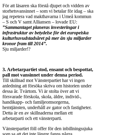
För att läsaren ska förstå djupet och vidden av
storhetsvansinnet – som vi betalar för idag – ska
jag repetera vad makthavarna i Umeå kommun
– S och V samt Alliansen – lovade EU:
”Sammantaget planeras investeringar i
infrastruktur av betydelse för det europeiska
kulturhuvudstadsåret på mer än sju miljarder
kronor fram till 2014”.
Sju miljarder!?
3. Arbetarpartiet stod, ensamt och bespottat,
pall mot vansinnet under denna period.
Till skillnad mot Vänsterpartiet har vi ingen
anledning att försöka skriva om historien under
dessa år. Tvärtom. Vi är stolta över att vi
försvarade förskola, skola, äldre, individ-,
handikapp- och familjeomsorgerna,
hemtjänsten, underhåll av gator och fastigheter.
Detta är en av skillnaderna mellan ett
arbetarparti och ett vänsterparti.
Vänsterpartiet föll offer för den inbillningssjuka
som sa att det inte längre fanns några