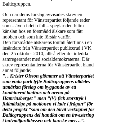
Balticgruppen.
Och när deras förslag avvisades skrev en
representant för Vänsterpartiet följande rader
som – även i detta fall – speglar den bittra
känslan hos en försmådd älskare som fått
nobben och som inte förstår varför.
Den försmådde älskarens tonfall återfinns i en
insändare från Vänsterpartiet publicerad i VK
den 25 oktober 2010, alltså efter det inledda
samregerandet med socialdemokraterna. Där
skrev representanterna för Vänsterpartiet bland
annat följande:
”…Krister Olsson glömmer att Vänsterpartiet
som enda parti lyfte Balticgruppens alldeles
utmärkta förslag om byggande av ett
kombinerat badhus och arena på
Hamrinsberget ” men ”(V) fick storstryk i
fullmäktige på motionen vi lade i frågan” för
detta projekt ”som om den blivit verklighet för
Balticgruppens del handlat om en investering
i halvmiljardklassen och kanske mer…”.