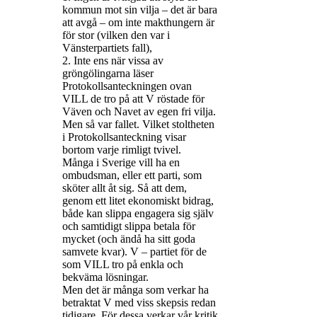
kommun mot sin vilja – det är bara
att avgå – om inte makthungern är
för stor (vilken den var i
Vänsterpartiets fall),
2. Inte ens när vissa av
gröngölingarna läser
Protokollsanteckningen ovan
VILL de tro på att V röstade för
Väven och Navet av egen fri vilja.
Men så var fallet. Vilket stoltheten
i Protokollsanteckning visar
bortom varje rimligt tvivel.
Många i Sverige vill ha en
ombudsman, eller ett parti, som
sköter allt åt sig. Så att dem,
genom ett litet ekonomiskt bidrag,
både kan slippa engagera sig själv
och samtidigt slippa betala för
mycket (och ändå ha sitt goda
samvete kvar). V – partiet för de
som VILL tro på enkla och
bekväma lösningar.
Men det är många som verkar ha
betraktat V med viss skepsis redan
tidigare. För dessa verkar vår kritik