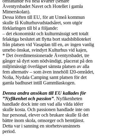
omfattande två hela kvarter (senare
Äventyrsbadet Navet och Hotellet i gamla
Mimerskolan).
Dessa löften till EU, för att Umeå kommun
skulle få Kulturhuvudstadsåret, som utgör
förklaringen till bl a följande:
– det ekonomiskt och kulturmässigt sett totalt
felaktiga beslutet att flytta bort stadsbiblioteket
från platsen vid Vasaplan till en, av ingen vanlig
umebo önskat, svindyrt Kulturhus vid kajen,
* Det överdimensionerade Äventyrsbadet, tre
gånger så dyrt som nödvändigt, placerat på den
miljömässigt överlägset sämsta platsen av alla
fem alternativ – som även innehöll I20-området,
Nolia, Nydala Camping samt platsen för det
gamla badhuset intill Gammliaskogen.
Denna andra ansökan till EU kallades för
”Nyfikenhet och passion”
. Nyfikenheten
handlade dock inte om vad alla vilda idéer
skulle kosta. Och passionen handlade inte om
hur personal, elever och brukare skulle få det
bättre inom skola, omsorger och hemtjänst.
Detta var i sanning en storhetsvansinnets
period.