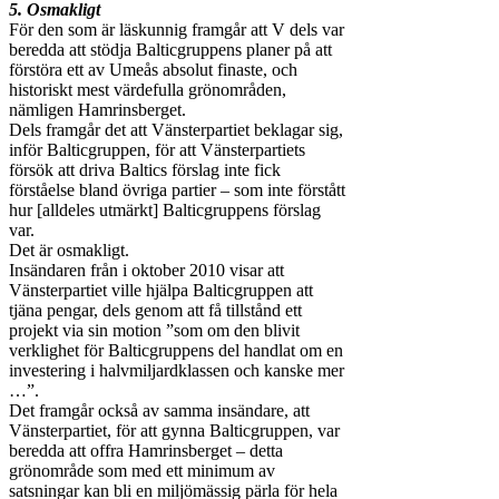
5. Osmakligt
För den som är läskunnig framgår att V dels var
beredda att stödja Balticgruppens planer på att
förstöra ett av Umeås absolut finaste, och
historiskt mest värdefulla grönområden,
nämligen Hamrinsberget.
Dels framgår det att Vänsterpartiet beklagar sig,
inför Balticgruppen, för att Vänsterpartiets
försök att driva Baltics förslag inte fick
förståelse bland övriga partier – som inte förstått
hur [alldeles utmärkt] Balticgruppens förslag
var.
Det är osmakligt.
Insändaren från i oktober 2010 visar att
Vänsterpartiet ville hjälpa Balticgruppen att
tjäna pengar, dels genom att få tillstånd ett
projekt via sin motion ”som om den blivit
verklighet för Balticgruppens del handlat om en
investering i halvmiljardklassen och kanske mer
…”.
Det framgår också av samma insändare, att
Vänsterpartiet, för att gynna Balticgruppen, var
beredda att offra Hamrinsberget – detta
grönområde som med ett minimum av
satsningar kan bli en miljömässig pärla för hela