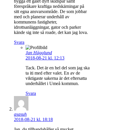
bygga ett galet dyrt skidspår samt
förespråkare kraftiga nedskärningar på
sitt egna ansvarsområde. De som jobbar
med och planerar underhåll av
kommunens fastigheter,
idrottsanläggningar, gator och parker
kände sig inte så roade, det kan jag lova.
Svara
Jan Hägglund
2018-08-21 kl. 12:13
Tack. Det är en hel del som jag ska
ta iti med efter valet. En av de
viktigaste sakerna är det eftersatta
underhållet i Umeå kommun.
Svara
asasuh
2018-08-21 kl. 18:18
Jan, du tillhandahåller så mycket