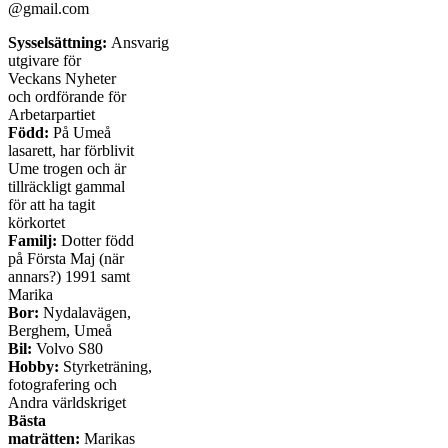
@gmail.com
Sysselsättning:
Ansvarig
utgivare för
Veckans Nyheter
och ordförande för
Arbetarpartiet
Född:
På Umeå
lasarett, har förblivit
Ume trogen och är
tillräckligt gammal
för att ha tagit
körkortet
Familj:
Dotter född
på Första Maj (när
annars?) 1991 samt
Marika
Bor:
Nydalavägen,
Berghem, Umeå
Bil:
Volvo S80
Hobby:
Styrketräning,
fotografering och
Andra världskriget
Bästa
maträtten:
Marikas