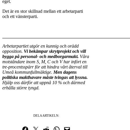
eget.
Det är en stor skillnad mellan ett arbetarparti
och ett vänsterparti.
_______________________________________________________
Arbetarpartiet utgör en kunnig och orädd
opposition.
Vi bekämpar skrytprojekt och vill
bygga på personal- och medborgarmakt.
Våra
motståndare inom S, M, C och V har infört en
tre-procentsspärr för att hindra vårt återval till
Umeå kommunfullmäktige.
Men
dagens
politiska makthavare måste tvingas att lyssna.
Hjälp oss därför att uppnå 10 % och därmed
erhålla större tyngd.
DELA ARTIKELN:
Dela på Facebook
Dela på Twitter
Dela på Reddit
Dela i WhatsApp
Maila en länk