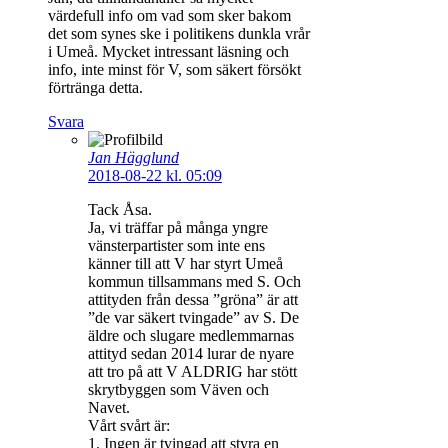
värdefull info om vad som sker bakom
det som synes ske i politikens dunkla vrår
i Umeå. Mycket intressant läsning och
info, inte minst för V, som säkert försökt
förtränga detta.
Svara
Jan Hägglund
2018-08-22 kl. 05:09
Tack Åsa.
Ja, vi träffar på många yngre
vänsterpartister som inte ens
känner till att V har styrt Umeå
kommun tillsammans med S. Och
attityden från dessa ”gröna” är att
”de var säkert tvingade” av S. De
äldre och slugare medlemmarnas
attityd sedan 2014 lurar de nyare
att tro på att V ALDRIG har stött
skrytbyggen som Väven och
Navet.
Vårt svårt är:
1. Ingen är tvingad att styra en