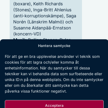
(boxare), Keith Richards
(Stones), Inga-Britt Ahlenius
(anti-korruptionskämpe), Saga
Norén (Länskrim Malmö) och
Susanne Aidanpää-Ernstson
(koncern-VD)
Musik:
Rolling Stones, Dylan
och i stort sett allt annat
Hantera samtycke
Bästa egenskaper:
Uthållig och
För att ge en bra upplevelse använder vi teknik som
stabil då det blåser
cookies för att lagra och/eller komma åt
Sämsta egenskaper:
Kolerisk,
enhetsinformation. När du samtycker till dessa
störande tidsoptimist och ofta
tekniker kan vi behandla data som surfbeteende eller
för hjälpsam
unika ID:n på denna webbplats. Om du inte samtycker
eller om du återkallar ditt samtycke kan detta
påverka vissa funktioner negativt.
© 2026 Umebladet.se | Innehållet får återpubliceras
Acceptera