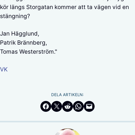
kör längs Storgatan kommer att ta vägen vid en
stängning?
Jan Hägglund,
Patrik Brännberg,
Tomas Westerström."
VK
DELA ARTIKELN:
Dela på Facebook
Dela på Twitter
Dela på Reddit
Dela i WhatsApp
Maila en länk