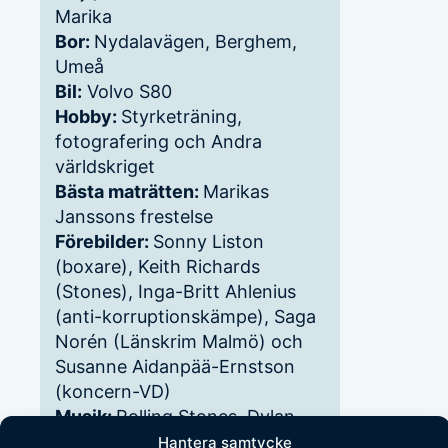
Marika
Bor:
Nydalavägen, Berghem,
Umeå
Bil:
Volvo S80
Hobby:
Styrketräning,
fotografering och Andra
världskriget
Bästa maträtten:
Marikas
Janssons frestelse
Förebilder:
Sonny Liston
(boxare), Keith Richards
(Stones), Inga-Britt Ahlenius
(anti-korruptionskämpe), Saga
Norén (Länskrim Malmö) och
Susanne Aidanpää-Ernstson
(koncern-VD)
Musik:
Rolling Stones, Dylan
och i stort sett allt annat
Hantera samtycke