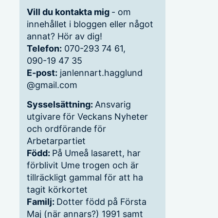
Vill du kontakta mig
- om
innehållet i bloggen eller något
annat? Hör av dig!
Telefon:
070-293 74 61,
090-19 47 35
E-post:
janlennart.hagglund
@gmail.com
Sysselsättning:
Ansvarig
utgivare för Veckans Nyheter
och ordförande för
Arbetarpartiet
Född:
På Umeå lasarett, har
förblivit Ume trogen och är
tillräckligt gammal för att ha
tagit körkortet
Familj:
Dotter född på Första
Maj (när annars?) 1991 samt