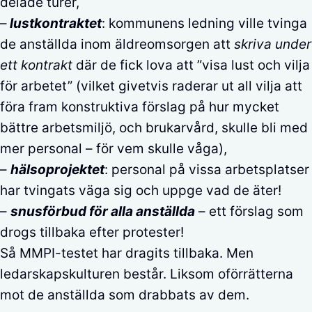
delade turer,
–
lustkontraktet
: kommunens ledning ville tvinga
de anställda inom äldreomsorgen att
skriva under
ett kontrakt
där de fick lova att ”visa lust och vilja
för arbetet” (vilket givetvis raderar ut all vilja att
föra fram konstruktiva förslag på hur mycket
bättre arbetsmiljö, och brukarvård, skulle bli med
mer personal – för vem skulle våga),
–
hälsoprojektet
: personal på vissa arbetsplatser
har tvingats väga sig och uppge vad de äter!
–
snusförbud för alla anställda
– ett förslag som
drogs tillbaka efter protester!
Så MMPI-testet har dragits tillbaka. Men
ledarskapskulturen består. Liksom oförrätterna
mot de anställda som drabbats av dem.