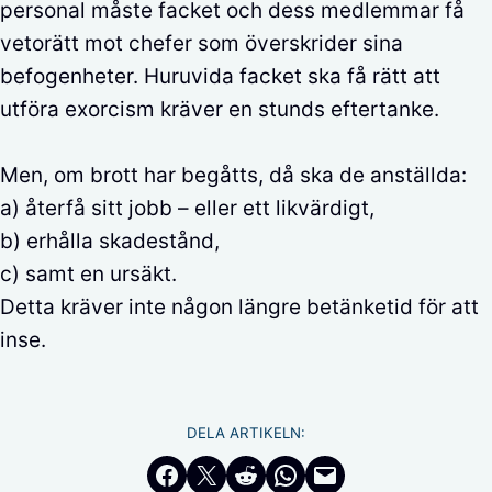
personal måste facket och dess medlemmar få
vetorätt mot chefer som överskrider sina
befogenheter. Huruvida facket ska få rätt att
utföra exorcism kräver en stunds eftertanke.
Men, om brott har begåtts, då ska de anställda:
a) återfå sitt jobb – eller ett likvärdigt,
b) erhålla skadestånd,
c) samt en ursäkt.
Detta kräver inte någon längre betänketid för att
inse.
DELA ARTIKELN:
Dela på Facebook
Dela på Twitter
Dela på Reddit
Dela i WhatsApp
Maila en länk