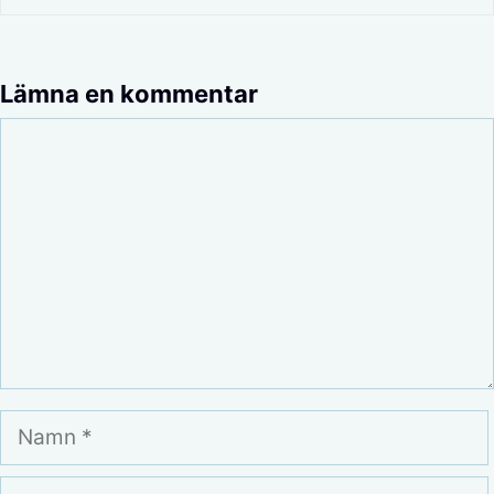
Lämna en kommentar
Kommentar
Namn
E-