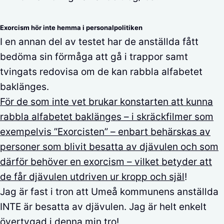
Exorcism hör inte hemma i personalpolitiken
I en annan del av testet har de anställda fått
bedöma sin förmåga att gå i trappor samt
tvingats redovisa om de kan rabbla alfabetet
baklänges.
För de som inte vet brukar konstarten att kunna
rabbla alfabetet baklänges – i skräckfilmer som
exempelvis ”Exorcisten” – enbart behärskas av
personer som blivit besatta av djävulen och som
därför behöver en exorcism – vilket betyder att
de får djävulen utdriven ur kropp och själ
!
Jag är fast i tron att Umeå kommunens anställda
INTE är besatta av djävulen. Jag är helt enkelt
övertygad i denna min tro!