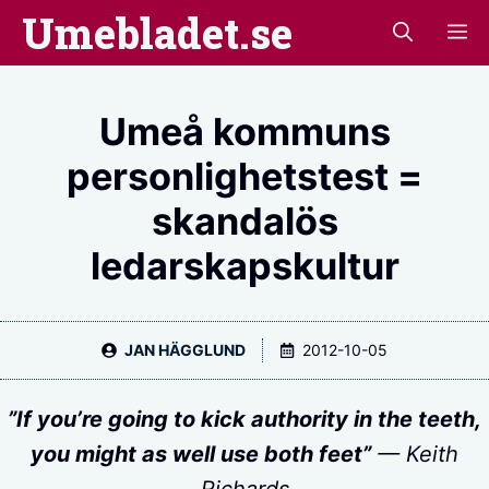
Hoppa
Umebladet.se
M
till
innehåll
Umeå kommuns
personlighetstest =
skandalös
ledarskapskultur
JAN HÄGGLUND
2012-10-05
”If you’re going to kick authority in the teeth,
you might as well use both feet”
— Keith