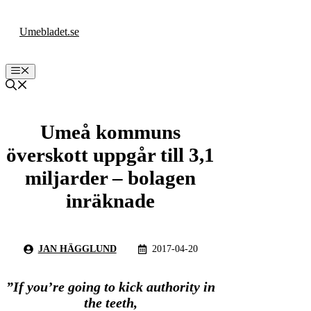
Hoppa
till
Umebladet.se
innehåll
Meny
Umeå kommuns
överskott uppgår till 3,1
miljarder – bolagen
inräknade
JAN HÄGGLUND
2017-04-20
”If you’re going to kick authority in
the teeth,