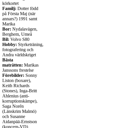
körkortet
Familj:
Dotter född
på Första Maj (när
annars?) 1991 samt
Marika
Bor:
Nydalavägen,
Berghem, Umeå
Bil:
Volvo S80
Hobby:
Styrketräning,
fotografering och
Andra världskriget
Bästa
maträtten:
Marikas
Janssons frestelse
Förebilder:
Sonny
Liston (boxare),
Keith Richards
(Stones), Inga-Britt
Ahlenius (anti-
korruptionskämpe),
Saga Norén
(Länskrim Malmö)
och Susanne
Aidanpää-Ernstson
(koncern-VD)