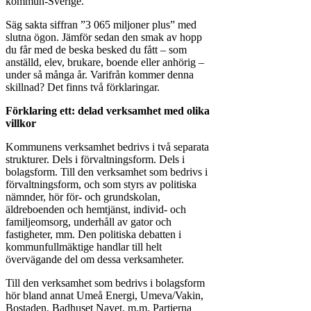
kommun-Sverige.
Säg sakta siffran ”3 065 miljoner plus” med
slutna ögon. Jämför sedan den smak av hopp
du får med de beska besked du fått – som
anställd, elev, brukare, boende eller anhörig –
under så många år. Varifrån kommer denna
skillnad? Det finns två förklaringar.
Förklaring ett: delad verksamhet med olika
villkor
Kommunens verksamhet bedrivs i två separata
strukturer. Dels i förvaltningsform. Dels i
bolagsform. Till den verksamhet som bedrivs i
förvaltningsform, och som styrs av politiska
nämnder, hör för- och grundskolan,
äldreboenden och hemtjänst, individ- och
familjeomsorg, underhåll av gator och
fastigheter, mm. Den politiska debatten i
kommunfullmäktige handlar till helt
övervägande del om dessa verksamheter.
Till den verksamhet som bedrivs i bolagsform
hör bland annat Umeå Energi, Umeva/Vakin,
Bostaden, Badhuset Navet, m.m. Partierna