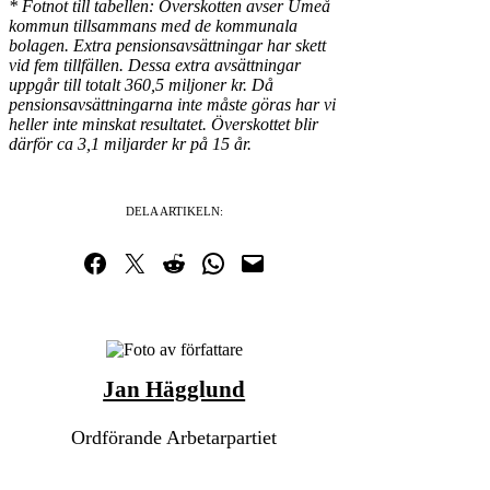
* Fotnot till tabellen: Överskotten avser Umeå
kommun tillsammans med de kommunala
bolagen.
Extra pensionsavsättningar har skett
vid fem tillfällen. Dessa extra avsättningar
uppgår till totalt 360,5 miljoner kr. Då
pensionsavsättningarna inte måste göras har vi
heller inte minskat resultatet. Överskottet blir
därför ca 3,1 miljarder kr på 15 år.
DELA ARTIKELN:
Dela på Facebook
Dela på Twitter
Dela på Reddit
Dela i WhatsApp
Maila en länk
Jan Hägglund
Ordförande Arbetarpartiet