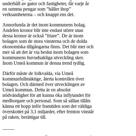
underhåll av gator och fastigheter, får varje år
en summa pengar som ”håller ihop”
verksamheterna – och knappt ens det.
Annorlunda är det inom kommunens bolag.
Andelen kronor blir inte endast större utan
dessa kronor är också ”friare”. De är inom
bolagen som de stora vinsterna och de dolda
ekonomiska tillgångarna finns. Det blir mer och
mer så att det är via beslut inom bolagen som
kommunens huvudsakliga utveckling sker.
Inom Umeå kommun är denna trend tydlig.
Därför måste de folkvalda, via Umeå
kommunfullmäktige, återta kontrollen över
bolagen. Och därmed över utvecklingen av
Umeå kommun. Detta är en absolut
nödvändighet för att kunna öka inflytandet för
medborgare och personal. Som så sällan tillåts
känna ett hopp inför framtiden som det väldiga
överskottet på 3,1 miljarder, efter femton vinstår
på raken, berättigar till.
_____