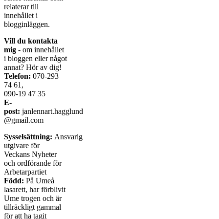
relaterar till
innehållet i
blogginläggen.
Vill du kontakta
mig
- om innehållet
i bloggen eller något
annat? Hör av dig!
Telefon:
070-293
74 61,
090-19 47 35
E-
post:
janlennart.hagglund
@gmail.com
Sysselsättning:
Ansvarig
utgivare för
Veckans Nyheter
och ordförande för
Arbetarpartiet
Född:
På Umeå
lasarett, har förblivit
Ume trogen och är
tillräckligt gammal
för att ha tagit