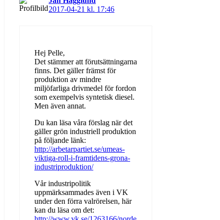
Jan Hägglund
2017-04-21 kl. 17:46
Hej Pelle,
Det stämmer att förutsättningarna
finns. Det gäller främst för
produktion av mindre
miljöfarliga drivmedel för fordon
som exempelvis syntetisk diesel.
Men även annat.
Du kan läsa våra förslag när det
gäller grön industriell produktion
på följande länk:
http://arbetarpartiet.se/umeas-
viktiga-roll-i-framtidens-grona-
industriproduktion/
Vår industripolitik
uppmärksammades även i VK
under den förra valrörelsen, här
kan du läsa om det:
http://www.vk.se/1263166/norde