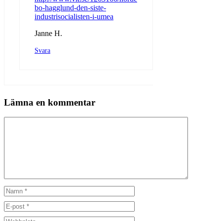
bo-hagglund-den-siste-
industrisocialisten-i-umea
Janne H.
Svara
Lämna en kommentar
Kommentar
Namn
E-
post
Webbplats