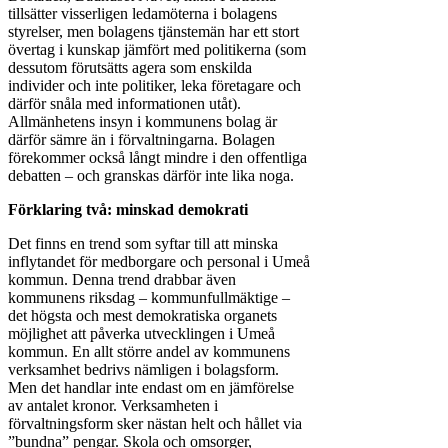
tillsätter visserligen ledamöterna i bolagens
styrelser, men bolagens tjänstemän har ett stort
övertag i kunskap jämfört med politikerna (som
dessutom förutsätts agera som enskilda
individer och inte politiker, leka företagare och
därför snåla med informationen utåt).
Allmänhetens insyn i kommunens bolag är
därför sämre än i förvaltningarna. Bolagen
förekommer också långt mindre i den offentliga
debatten – och granskas därför inte lika noga.
Förklaring två: minskad demokrati
Det finns en trend som syftar till att minska
inflytandet för medborgare och personal i Umeå
kommun. Denna trend drabbar även
kommunens riksdag – kommunfullmäktige –
det högsta och mest demokratiska organets
möjlighet att påverka utvecklingen i Umeå
kommun. En allt större andel av kommunens
verksamhet bedrivs nämligen i bolagsform.
Men det handlar inte endast om en jämförelse
av antalet kronor. Verksamheten i
förvaltningsform sker nästan helt och hållet via
”bundna” pengar. Skola och omsorger,