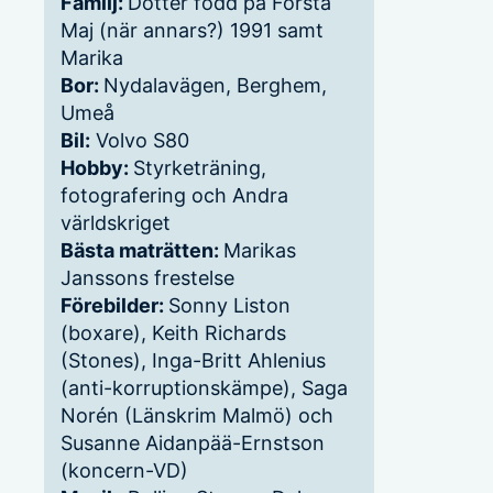
Familj:
Dotter född på Första
Maj (när annars?) 1991 samt
Marika
Bor:
Nydalavägen, Berghem,
Umeå
Bil:
Volvo S80
Hobby:
Styrketräning,
fotografering och Andra
världskriget
Bästa maträtten:
Marikas
Janssons frestelse
Förebilder:
Sonny Liston
(boxare), Keith Richards
(Stones), Inga-Britt Ahlenius
(anti-korruptionskämpe), Saga
Norén (Länskrim Malmö) och
Susanne Aidanpää-Ernstson
(koncern-VD)