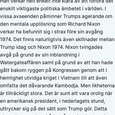
Han verkar helt enkelt inte klara av att förlora det
enskilt viktigaste politiska ämbetet i världen. I
vissa avseenden påminner Trumps agerande om
den mentala upplösning som Richard Nixon
verkar ha befunnit sig i strax före sin avgång
1974. Det finns naturligtvis även skillnader mellan
Trump idag och Nixon 1974. Nixon tvingades
avgå på grund av sin inblandning i
Watergateaffären samt på grund av att han hade
gått bakom ryggen på Kongressen genom att i
hemlighet utvidga kriget i Vietnam till att även
omfatta det dåvarande Kambodja. Men likheterna
är tillräckligt stora. Det är sunt att vara orolig när
en amerikansk president, i nederlagets stund,
uttrycker sig på det sätt som Trump gör. Detta