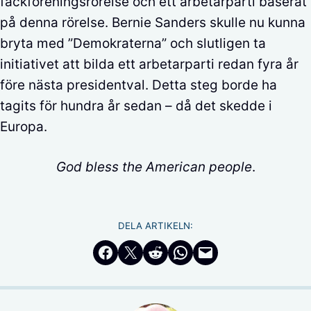
fackföreningsrörelse och ett arbetarparti baserat
på denna rörelse. Bernie Sanders skulle nu kunna
bryta med ”Demokraterna” och slutligen ta
initiativet att bilda ett arbetarparti redan fyra år
före nästa presidentval. Detta steg borde ha
tagits för hundra år sedan – då det skedde i
Europa.
God bless the American people
.
DELA ARTIKELN:
Dela på Facebook
Dela på Twitter
Dela på Reddit
Dela i WhatsApp
Maila en länk