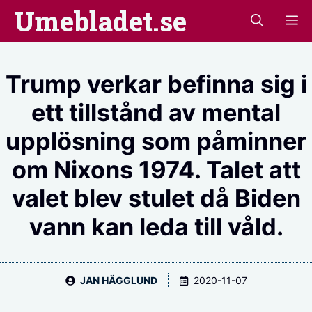
Hoppa
Umebladet.se
M
till
innehåll
Trump verkar befinna sig i
ett tillstånd av mental
upplösning som påminner
om Nixons 1974. Talet att
valet blev stulet då Biden
vann kan leda till våld.
JAN HÄGGLUND
2020-11-07