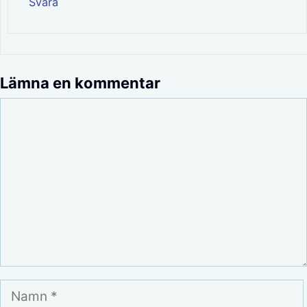
Svara
Lämna en kommentar
Kommentar
Namn