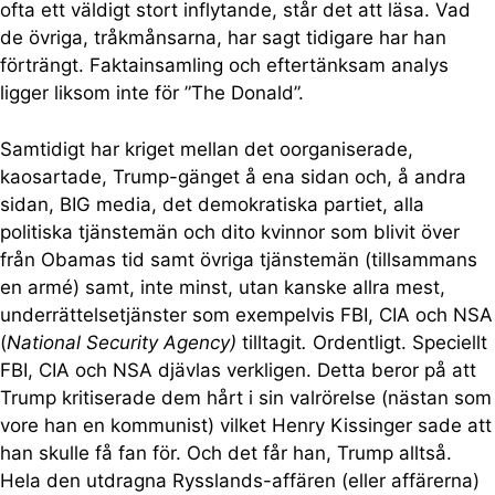
ofta ett väldigt stort inflytande, står det att läsa. Vad
de övriga, tråkmånsarna, har sagt tidigare har han
förträngt. Faktainsamling och eftertänksam analys
ligger liksom inte för ”The Donald”.
Samtidigt har kriget mellan det oorganiserade,
kaosartade, Trump-gänget å ena sidan och, å andra
sidan, BIG media, det demokratiska partiet, alla
politiska tjänstemän och dito kvinnor som blivit över
från Obamas tid samt övriga tjänstemän (tillsammans
en armé) samt, inte minst, utan kanske allra mest,
underrättelsetjänster som exempelvis FBI, CIA och NSA
(
National Security Agency)
tilltagit
.
Ordentligt. Speciellt
FBI, CIA och NSA djävlas verkligen. Detta beror på att
Trump kritiserade dem hårt i sin valrörelse (nästan som
vore han en kommunist) vilket Henry Kissinger sade att
han skulle få fan för. Och det får han, Trump alltså.
Hela den utdragna Rysslands-affären (eller affärerna)