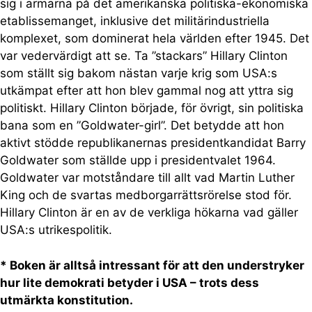
sig i armarna på det amerikanska politiska-ekonomiska
etablissemanget, inklusive det militärindustriella
komplexet, som dominerat hela världen efter 1945. Det
var vedervärdigt att se. Ta ”stackars” Hillary Clinton
som ställt sig bakom nästan varje krig som USA:s
utkämpat efter att hon blev gammal nog att yttra sig
politiskt. Hillary Clinton började, för övrigt, sin politiska
bana som en ”Goldwater-girl”. Det betydde att hon
aktivt stödde republikanernas presidentkandidat Barry
Goldwater som ställde upp i presidentvalet 1964.
Goldwater var motståndare till allt vad Martin Luther
King och de svartas medborgarrättsrörelse stod för.
Hillary Clinton är en av de verkliga hökarna vad gäller
USA:s utrikespolitik.
* Boken är alltså intressant för att den understryker
hur lite demokrati betyder i USA – trots dess
utmärkta konstitution.