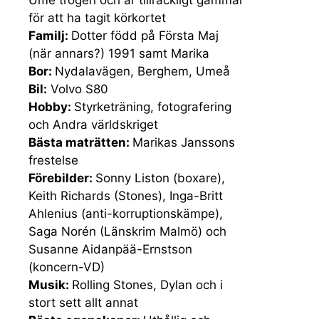
Ume trogen och är tillräckligt gammal
för att ha tagit körkortet
Familj:
Dotter född på Första Maj
(när annars?) 1991 samt Marika
Bor:
Nydalavägen, Berghem, Umeå
Bil:
Volvo S80
Hobby:
Styrketräning, fotografering
och Andra världskriget
Bästa maträtten:
Marikas Janssons
frestelse
Förebilder:
Sonny Liston (boxare),
Keith Richards (Stones), Inga-Britt
Ahlenius (anti-korruptionskämpe),
Saga Norén (Länskrim Malmö) och
Susanne Aidanpää-Ernstson
(koncern-VD)
Musik:
Rolling Stones, Dylan och i
stort sett allt annat