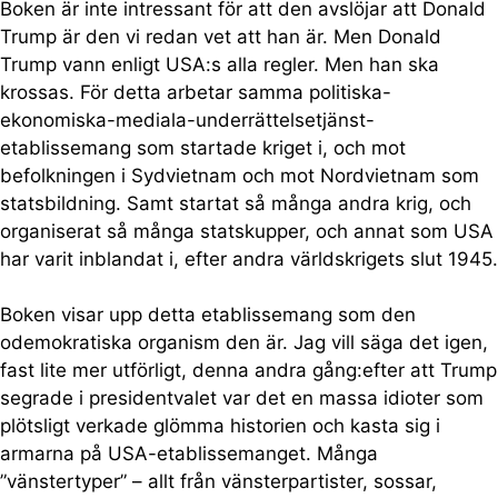
Boken är inte intressant för att den avslöjar att Donald
Trump är den vi redan vet att han är. Men Donald
Trump vann enligt USA:s alla regler. Men han ska
krossas. För detta arbetar samma politiska-
ekonomiska-mediala-underrättelsetjänst-
etablissemang som startade kriget i, och mot
befolkningen i Sydvietnam och mot Nordvietnam som
statsbildning. Samt startat så många andra krig, och
organiserat så många statskupper, och annat som USA
har varit inblandat i, efter andra världskrigets slut 1945.
Boken visar upp detta etablissemang som den
odemokratiska organism den är. Jag vill säga det igen,
fast lite mer utförligt, denna andra gång:efter att Trump
segrade i presidentvalet var det en massa idioter som
plötsligt verkade glömma historien och kasta sig i
armarna på USA-etablissemanget. Många
”vänstertyper” – allt från vänsterpartister, sossar,