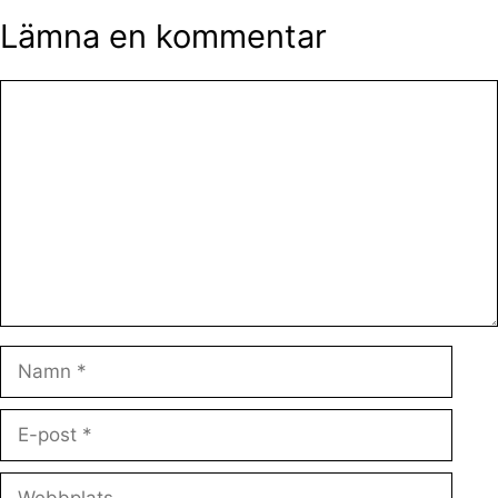
Lämna en kommentar
Kommentar
Namn
E-
post
Webbplats