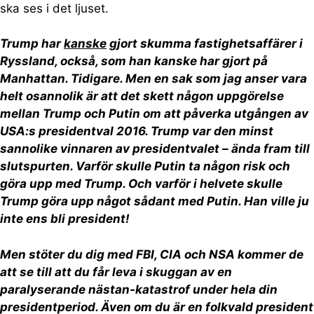
ska ses i det ljuset.
Trump har
kanske
gjort skumma fastighetsaffärer i
Ryssland, också, som han kanske har gjort på
Manhattan. Tidigare. Men en sak som jag anser vara
helt osannolik är att det skett någon uppgörelse
mellan Trump och Putin om att påverka utgången av
USA:s presidentval 2016. Trump var den minst
sannolike vinnaren av presidentvalet – ända fram till
slutspurten. Varför skulle Putin ta någon risk och
göra upp med Trump. Och varför i helvete skulle
Trump göra upp något sådant med Putin. Han ville ju
inte ens bli president!
Men stöter du dig med FBI, CIA och NSA kommer de
att se till att du får leva i skuggan av en
paralyserande nästan-katastrof under hela din
presidentperiod. Även om du är en folkvald president