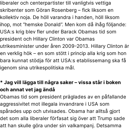
liberaler och centerpartister till vanligtvis vettiga
skribenter som Göran Rosenberg – fick liksom en
kollektiv noja. De höll varandra i handen, höll liksom
ihop, mot ”hemske Donald”. Men kom då ihåg följande:
USA:s krig blev fler under Barack Obamas tid som
president och Hillary Clinton var Obamas
utrikesminister under åren 2009-2013. Hillary Clinton är
en verklig hök – en som stött i princip alla krig som hon
bara kunnat stödja för att USA:s etablissemang ska få
igenom sina utrikespolitiska mål.
* Jag vill lägga till några saker – vissa står i boken
och annat vet jag ändå
Obamas tid som president präglades av en påfallande
aggressivitet mot illegala invandrare i USA som
spårades upp och utvisades. Obama har alltså gjort
det som alla liberaler förfasat sig över att Trump sade
att han skulle göra under sin valkampanj. Detsamma