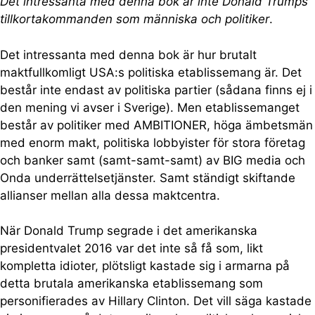
Det intressanta med denna bok är inte Donald Trumps
tillkortakommanden som människa och politiker
.
Det intressanta med denna bok är hur brutalt
maktfullkomligt USA:s politiska etablissemang är. Det
består inte endast av politiska partier (sådana finns ej i
den mening vi avser i Sverige). Men etablissemanget
består av politiker med AMBITIONER, höga ämbetsmän
med enorm makt, politiska lobbyister för stora företag
och banker samt (samt-samt-samt) av BIG media och
Onda underrättelsetjänster. Samt ständigt skiftande
allianser mellan alla dessa maktcentra.
När Donald Trump segrade i det amerikanska
presidentvalet 2016 var det inte så få som, likt
kompletta idioter, plötsligt kastade sig i armarna på
detta brutala amerikanska etablissemang som
personifierades av Hillary Clinton. Det vill säga kastade