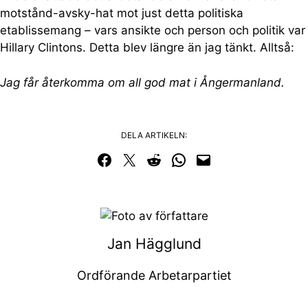
motstånd-avsky-hat mot just detta politiska
etablissemang – vars ansikte och person och politik var
Hillary Clintons. Detta blev längre än jag tänkt. Alltså:
Jag får återkomma om all god mat i Ångermanland.
DELA ARTIKELN:
Dela på Facebook
Dela på Twitter
Dela på Reddit
Dela i WhatsApp
Maila en länk
Jan Hägglund
Ordförande Arbetarpartiet