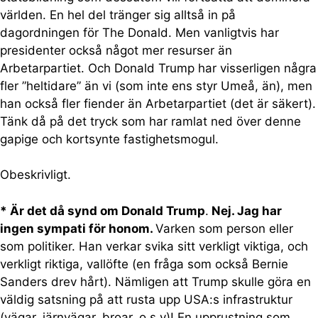
världen. En hel del tränger sig alltså in på
dagordningen för The Donald. Men vanligtvis har
presidenter också något mer resurser än
Arbetarpartiet. Och Donald Trump har visserligen några
fler ”heltidare” än vi (som inte ens styr Umeå, än), men
han också fler fiender än Arbetarpartiet (det är säkert).
Tänk då på det tryck som har ramlat ned över denne
gapige och kortsynte fastighetsmogul.
Obeskrivligt.
* Är det då synd om Donald Trump
.
Nej. Jag har
ingen sympati för honom.
Varken som person eller
som politiker. Han verkar svika sitt verkligt viktiga, och
verkligt riktiga, vallöfte (en fråga som också Bernie
Sanders drev hårt). Nämligen att Trump skulle göra en
väldig satsning på att rusta upp USA:s infrastruktur
(vägar, järnvägar, broar, o s v)! En upprustning som