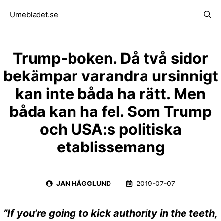
Hoppa
Meny
Umebladet.se
till
innehåll
Trump-boken. Då två sidor
bekämpar varandra ursinnigt
kan inte båda ha rätt. Men
båda kan ha fel. Som Trump
och USA:s politiska
etablissemang
JAN HÄGGLUND
2019-07-07
”If you’re going to kick authority in the teeth,