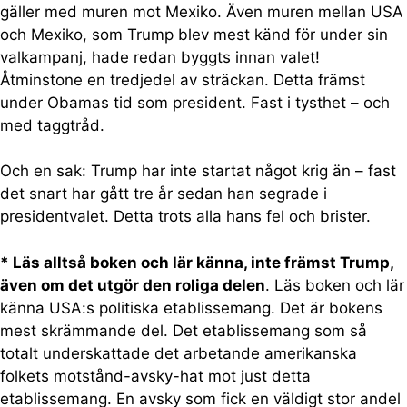
gäller med muren mot Mexiko. Även muren mellan USA
och Mexiko, som Trump blev mest känd för under sin
valkampanj, hade redan byggts innan valet!
Åtminstone en tredjedel av sträckan. Detta främst
under Obamas tid som president. Fast i tysthet – och
med taggtråd.
Och en sak: Trump har inte startat något krig än – fast
det snart har gått tre år sedan han segrade i
presidentvalet. Detta trots alla hans fel och brister.
* Läs alltså boken och lär känna, inte främst Trump,
även om det utgör den roliga delen
. Läs boken och lär
känna USA:s politiska etablissemang. Det är bokens
mest skrämmande del. Det etablissemang som så
totalt underskattade det arbetande amerikanska
folkets motstånd-avsky-hat mot just detta
etablissemang. En avsky som fick en väldigt stor andel