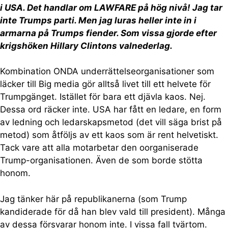
i USA. Det handlar om LAWFARE på hög nivå! Jag tar
inte Trumps parti. Men jag luras heller inte in i
armarna på Trumps fiender. Som vissa gjorde efter
krigshöken Hillary Clintons valnederlag.
Kombination ONDA underrättelseorganisationer som
läcker till Big media gör alltså livet till ett helvete för
Trumpgänget. Istället för bara ett djävla kaos. Nej.
Dessa ord räcker inte. USA har fått en ledare, en form
av ledning och ledarskapsmetod (det vill säga brist på
metod) som åtföljs av ett kaos som är rent helvetiskt.
Tack vare att alla motarbetar den oorganiserade
Trump-organisationen. Även de som borde stötta
honom.
Jag tänker här på republikanerna (som Trump
kandiderade för då han blev vald till president). Många
av dessa försvarar honom inte. I vissa fall tvärtom.