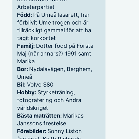
Arbetarpartiet
Född:
På Umeå lasarett, har
förblivit Ume trogen och är
tillräckligt gammal för att ha
tagit körkortet
Familj:
Dotter född på Första
Maj (när annars?) 1991 samt
Marika
Bor:
Nydalavägen, Berghem,
Umeå
Bil:
Volvo S80
Hobby:
Styrketräning,
fotografering och Andra
världskriget
Bästa maträtten:
Marikas
Janssons frestelse
Förebilder:
Sonny Liston
(boxare), Keith Richards