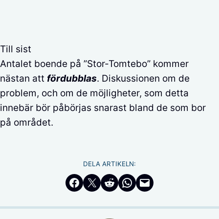
Till sist
Antalet boende på ”Stor-Tomtebo” kommer
nästan att
fördubblas
. Diskussionen om de
problem, och om de möjligheter, som detta
innebär bör påbörjas snarast bland de som bor
på området.
DELA ARTIKELN:
Dela på Facebook
Dela på Twitter
Dela på Reddit
Dela i WhatsApp
Maila en länk