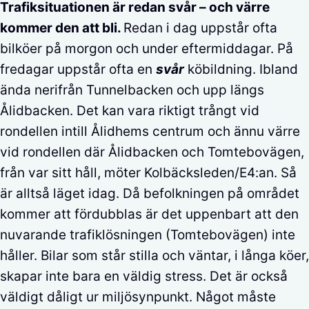
Trafiksituationen är redan svår – och värre
kommer den att bli.
Redan i dag uppstår ofta
bilköer på morgon och under eftermiddagar. På
fredagar uppstår ofta en
svår
köbildning. Ibland
ända nerifrån Tunnelbacken och upp längs
Ålidbacken. Det kan vara riktigt trångt vid
rondellen intill Ålidhems centrum och ännu värre
vid rondellen där Ålidbacken och Tomtebovägen,
från var sitt håll, möter Kolbäcksleden/E4:an. Så
är alltså läget idag. Då befolkningen på området
kommer att fördubblas är det uppenbart att den
nuvarande trafiklösningen (Tomtebovägen) inte
håller. Bilar som står stilla och väntar, i långa köer,
skapar inte bara en väldig stress. Det är också
väldigt dåligt ur miljösynpunkt. Något måste