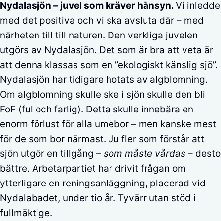
Nydalasjön – juvel som kräver hänsyn.
Vi inledde
med det positiva och vi ska avsluta där – med
närheten till till naturen. Den verkliga juvelen
utgörs av Nydalasjön. Det som är bra att veta är
att denna klassas som en ”ekologiskt känslig sjö”.
Nydalasjön har tidigare hotats av algblomning.
Om algblomning skulle ske i sjön skulle den bli
FoF (ful och farlig). Detta skulle innebära en
enorm förlust för alla umebor – men kanske mest
för de som bor närmast. Ju fler som förstår att
sjön utgör en tillgång –
som måste vårdas
– desto
bättre. Arbetarpartiet har drivit frågan om
ytterligare en reningsanläggning, placerad vid
Nydalabadet, under tio år. Tyvärr utan stöd i
fullmäktige.