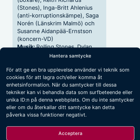
(Stones), Inga-Britt Ahlenius
(anti-korruptionskämpe), Saga
Norén (Länskrim Malmö) och
Susanne Aidanpää-Ernstson
(koncern-VD)
Musik:
Rolling Stones, Dylan
och i stort sett allt annat
Hantera samtycke
Bästa egenskaper:
Uthållig och
För att ge en bra upplevelse använder vi teknik som
stabil då det blåser
cookies för att lagra och/eller komma åt
Sämsta egenskaper:
Kolerisk,
enhetsinformation. När du samtycker till dessa
störande tidsoptimist och ofta
tekniker kan vi behandla data som surfbeteende eller
för hjälpsam
unika ID:n på denna webbplats. Om du inte samtycker
eller om du återkallar ditt samtycke kan detta
påverka vissa funktioner negativt.
© 2026 Umebladet.se | Innehållet får återpubliceras
Acceptera
om källa och länk anges