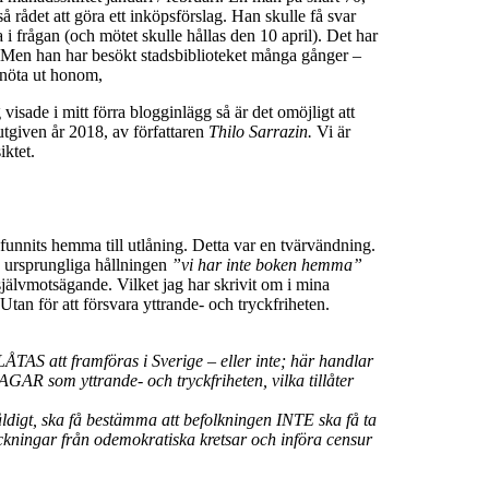
å rådet att göra ett inköpsförslag. Han skulle få svar
 i frågan (och mötet skulle hållas den 10 april). Det har
! Men han har besökt stadsbiblioteket många gånger –
 nöta ut honom,
isade i mitt förra blogginlägg så är det omöjligt att
utgiven år 2018, av författaren
Thilo Sarrazin.
Vi är
iktet.
funnits hemma till utlåning. Detta var en tvärvändning.
n ursprungliga hållningen
”vi har inte boken hemma”
självmotsägande. Vilket jag har skrivit om i mina
 Utan för att försvara yttrande- och tryckfriheten.
LLÅTAS att framföras i Sverige – eller inte; här handlar
AR som yttrande- och tryckfriheten, vilka tillåter
svåldigt, ska få bestämma att befolkningen INTE ska få ta
ryckningar från odemokratiska kretsar och införa censur