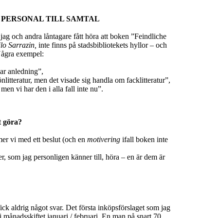
 PERSONAL TILL SAMTAL
jag och andra låntagare fått höra att boken ”Feindliche
lo Sarrazin,
inte finns på stadsbibliotekets hyllor – och
 Några exempel:
ar anledning”,
nlitteratur, men det visade sig handla om facklitteratur”,
men vi har den i alla fall inte nu”.
t göra?
er vi med ett beslut (och en
motivering
ifall boken inte
ner, som jag personligen känner till, höra – en är dem är
ck aldrig något svar. Det första inköpsförslaget som jag
 i månadsskiftet januari / februari. En man på snart 70,