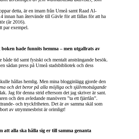
toppar detta, är en imam från Umeå samt Raad Al-
nan han återvände till Gävle för att fällas för att ha
ör (år 2016).
tt par exempel.
att boken hade funnits hemma – men utgallrats av
re både tid samt fysiskt och mentalt ansträngande besök.
ta en sådan press på Umeå stadsbibliotek och dess
 skulle hållas hemlig. Men mina blogginlägg gjorde den
ma och det beror på alla möjliga och självmotsägande
lak. Jag för denna strid eftersom det jag skriver är sant.
varen och den avledande manövern ”ta ett fjärrlån”.
ttrande- och tryckfriheten. Det är av samma skäl som
 bort av utrymmesbrist är orimligt!
m att alla ska hålla sig er till samma genanta