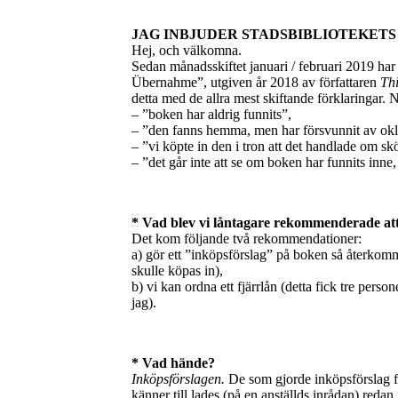
JAG INBJUDER STADSBIBLIOTEKETS
Hej, och välkomna.
Sedan månadsskiftet januari / februari 2019 har 
Übernahme”, utgiven år 2018 av författaren
Thi
detta med de allra mest skiftande förklaringar.
– ”boken har aldrig funnits”,
– ”den fanns hemma, men har försvunnit av okl
– ”vi köpte in den i tron att det handlade om skö
– ”det går inte att se om boken har funnits inne, 
* Vad blev vi låntagare rekommenderade at
Det kom följande två rekommendationer:
a) gör ett ”inköpsförslag” på boken så återkomm
skulle köpas in),
b) vi kan ordna ett fjärrlån (detta fick tre perso
jag).
* Vad hände?
Inköpsförslagen.
De som gjorde inköpsförslag fi
känner till lades (på en anställds inrådan) redan