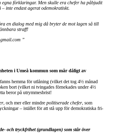
am egna förklaringar. Men skulle era chefer ha påbjudit
så – inte endast agerat odemokratiskt.
öra en dialog med mig då bryter de mot lagen så till
ännbara straff!
d@gmail.com ”
samheten i Umeå kommun som mår dåligt av
t fanns hemma för utlåning (vilket det tog 4½ månad
oken bort (vilket ni tvingades förnekades under 4½
etta beror på utrymmesbrist!
er
, och mer eller mindre
politiserade chefer
, som
yckningar – istället för att stå upp för demokratiska fri-
ande- och tryckfrihet (grundlagen) som står över