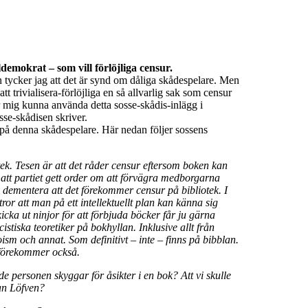
ldemokrat – som vill förlöjliga censur.
tycker jag att det är synd om dåliga skådespelare. Men
att trivialisera-förlöjliga en så allvarlig sak som censur
tror mig kunna använda detta sosse-skådis-inlägg i
se-skådisen skriver.
 på denna skådespelare. Här nedan följer sossens
k. Tesen är att det råder censur eftersom boken kan
 att partiet gett order om att förvägra medborgarna
h dementera att det förekommer censur på bibliotek. I
or att man på ett intellektuellt plan kan känna sig
icka ut ninjor för att förbjuda böcker får ju gärna
stiska teoretiker på bokhyllan. Inklusive allt från
sm och annat. Som definitivt – inte – finns på bibblan.
 förekommer också.
ade personen skyggar för åsikter i en bok? Att vi skulle
an Löfven?