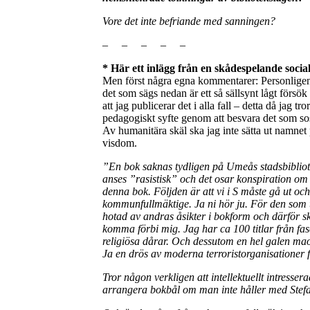
Vore det inte befriande med sanningen?
– – – – –
* Här ett inlägg från en skådespelande socia
Men först några egna kommentarer: Personligen 
det som sägs nedan är ett så sällsynt lågt försök 
att jag publicerar det i alla fall – detta då jag 
pedagogiskt syfte genom att besvara det som sos
Av humanitära skäl ska jag inte sätta ut namnet
visdom.
”En bok saknas tydligen på Umeås stadsbibliote
anses ”rasistisk” och det osar konspiration om
denna bok. Följden är att vi i S måste gå ut oc
kommunfullmäktige. Ja ni hör ju. För den som tr
hotad av andras åsikter i bokform och därför sk
komma förbi mig. Jag har ca 100 titlar från fasci
religiösa dårar. Och dessutom en hel galen maoi
Ja en drös av moderna terroristorganisationer
Tror någon verkligen att intellektuellt intresser
arrangera bokbål om man inte håller med Stef