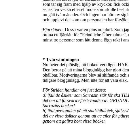
som tar sig fram med hjälp av kryckor, fick ocks
senast en vecka efter ett möte som skulle besluta
nu gått två månader. Och ingen har hört av sig
och upplevt det som om personalen har försökt
Fjärrlånen.
Dessa var en pinsam bluff. Som jag v
ordna ett fjärrlån för ”Feindliche Übernahme”, 
minst tre personer som fått denna lögn rakt i ans
* Tvärvändningen
Nu heter det plötsligt att boken verkligen HAR 
Den beror på att mina blogginlägg har gjort de
ohållbar. Motiveringarna blev så skiftande och 
tidigare blogginlägg. Men inte för att vara elak.
För Striden handlar om just dessa:
a) ifall de åsikter som Sarrazin står för ska TI
det om att försvara efterlevnaden av GRUNDLAG
Sarrazins böcker!
b) ifall personalen på ett stadsbibliotek, själv
del av vissa åsikter genom att ge efter för påt
genom att gallra bort vissa böcker.