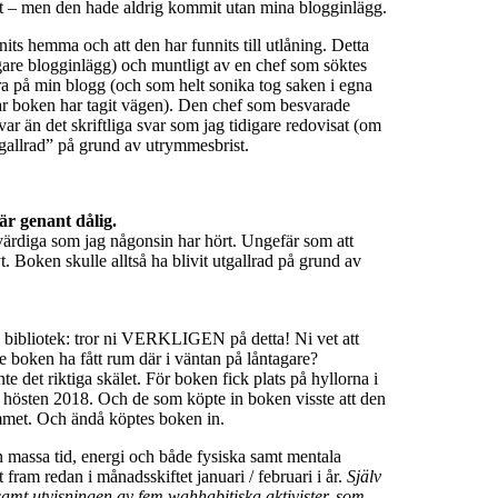
t – men den hade aldrig kommit utan mina blogginlägg.
nits hemma och att den har funnits till utlåning. Detta
digare blogginlägg) och muntligt av en chef som söktes
 på min blogg (och som helt sonika tog saken i egna
 var boken har tagit vägen). Den chef som besvarade
ar än det skriftliga svar som jag tidigare redovisat (om
tgallrad” på grund av utrymmesbrist.
är genant dålig.
värdiga som jag någonsin har hört. Ungefär som att
yt. Boken skulle alltså ha blivit utgallrad på grund av
 bibliotek: tror ni VERKLIGEN på detta! Ni vet att
 boken ha fått rum där i väntan på låntagare?
te det riktiga skälet. För boken fick plats på hyllorna i
r hösten 2018. Och de som köpte in boken visste att den
mmet. Och ändå köptes boken in.
n massa tid, energi och både fysiska samt mentala
 redan i månadsskiftet januari / februari i år.
Själv
samt utvisningen av fem wahhabitiska aktivister,
som