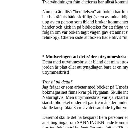
Tvärvändningen från cheferna har alltså kommi
Numera är alltså ”berättelsen” att boken har fun
har bekräftats både skriftligt (se en av mina ti
upp av en person som ibland brukar kommentera
händer och gick in på biblioteket för att fråga
frågan om var boken tagit vägen gav ett annat sv
felinköp). Chefen sade att boken hade blivit ”u
* Motiveringen att det råder utrymmesbrist 
Detta med utrymmesbrist är bland det minst tro
jorden är platt eller att tyngdlagen bara är en m
utrymmesbrist!
Tror ni på detta?
Jag frågar er som arbetar med böcker på Umeås
bokmagasinet finns kvar på Nygatan. Skulle inte
Naturligtvis. Men utrymmesbrist var självklart in
stadsbiblioteket under ett par-tre månader unde
skulle ianspråkta 3 cm av det samlade hyllutry
Däremot skulle det ha besparat flera personer e
ansträngningar om SANNINGEN hade kommit fram
har jag både vårt budgetalternativ inför 2020, 