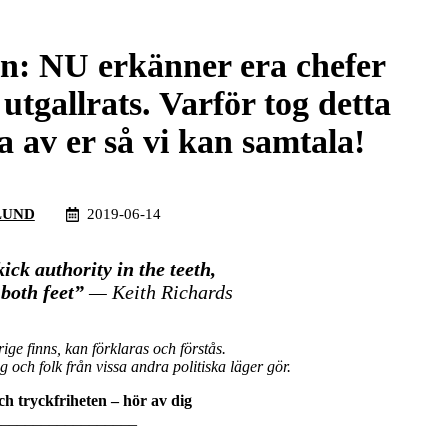
len: NU erkänner era chefer
tgallrats. Varför tog detta
av er så vi kan samtala!
LUND
2019-06-14
kick authority in the teeth,
 both feet”
— Keith Richards
rige finns, kan förklaras och förstås.
och folk från vissa andra politiska läger gör.
ch tryckfriheten – hör av dig
__________________