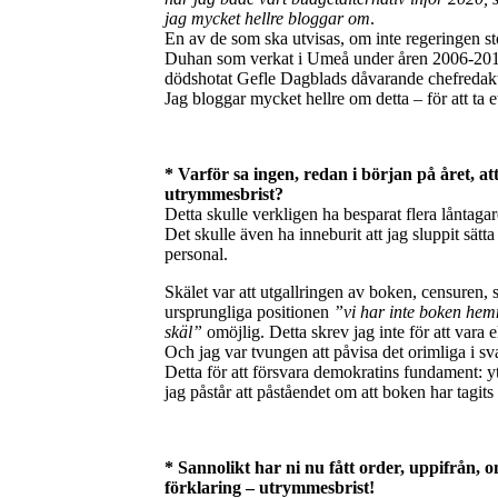
jag mycket hellre bloggar om
.
En av de som ska utvisas, om inte regeringen s
Duhan som verkat i Umeå under åren 2006-2014 in
dödshotat Gefle Dagblads dåvarande chefredakt
Jag bloggar mycket hellre om detta – för att ta e
* Varför sa ingen, redan i början på året, 
utrymmesbrist?
Detta skulle verkligen ha besparat flera låntaga
Det skulle även ha inneburit att jag sluppit sät
personal.
Skälet var att utgallringen av boken, censuren,
ursprungliga positionen
”vi har inte boken hem
skäl”
omöjlig. Detta skrev jag inte för att vara e
Och jag var tvungen att påvisa det orimliga i s
Detta för att försvara demokratins fundament: y
jag påstår att påståendet om att boken har tagits
* Sannolikt har ni nu fått order, uppifrån, o
förklaring – utrymmesbrist!