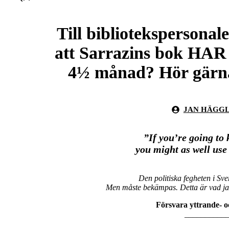
Till bibliotekspersona
att Sarrazins bok HAR u
4½ månad? Hör gärna 
JAN HÄGG
”If you’re going to 
you might as well use
Den politiska fegheten i Sve
Men måste bekämpas. Detta är vad jag 
Försvara yttrande- o
__________