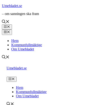
Hoppa
Umebladet.se
till
– om sanningen ska fram
innehåll
Meny
Meny
Hem
Kommunfullmäktige
Om Umebladet
Umebladet.se
Meny
Hem
Kommunfullmäktige
Om Umebladet