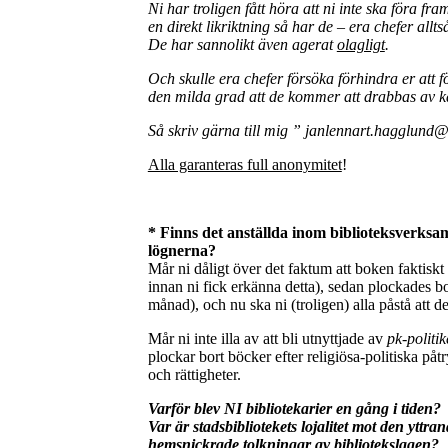
Ni har troligen fått höra att ni inte ska föra fr
en direkt likriktning så har de – era chefer allt
De har sannolikt även agerat
olagligt
.
Och skulle era chefer försöka förhindra er att f
den milda grad att de kommer att drabbas av k
Så skriv gärna till mig ” janlennart.hagglun
Alla garanteras full anonymitet
!
* Finns det anställda inom biblioteksverk
lögnerna?
Mår ni dåligt över det faktum att boken faktisk
innan ni fick erkänna detta), sedan plockades b
månad), och nu ska ni (troligen) alla påstå att d
Mår ni inte illa av att bli utnyttjade av
pk-politik
plockar bort böcker efter religiösa-politiska påtr
och rättigheter.
Varför blev NI bibliotekarier en gång i tiden?
Var är stadsbibliotekets lojalitet mot den yttr
hemsnickrade tolkningar av bibliotekslagen?