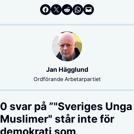
Dela på Facebook
Dela på Twitter
Dela på Reddit
Dela i WhatsApp
Maila en länk
Jan Hägglund
Ordförande Arbetarpartiet
0 svar på ”"Sveriges Unga
Muslimer" står inte för
demokrati som