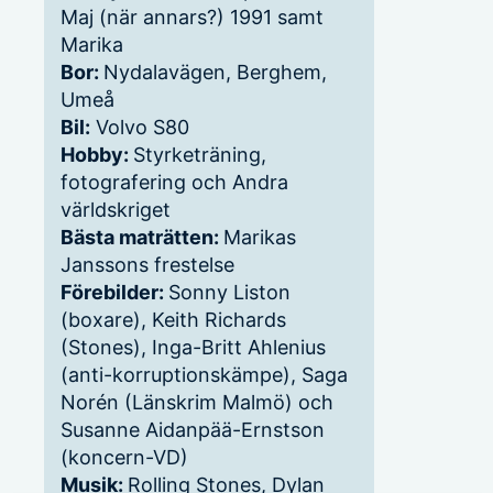
Maj (när annars?) 1991 samt
Marika
Bor:
Nydalavägen, Berghem,
Umeå
Bil:
Volvo S80
Hobby:
Styrketräning,
fotografering och Andra
världskriget
Bästa maträtten:
Marikas
Janssons frestelse
Förebilder:
Sonny Liston
(boxare), Keith Richards
(Stones), Inga-Britt Ahlenius
(anti-korruptionskämpe), Saga
Norén (Länskrim Malmö) och
Susanne Aidanpää-Ernstson
(koncern-VD)
Musik:
Rolling Stones, Dylan