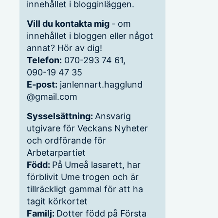
innehållet i blogginläggen.
Vill du kontakta mig
- om
innehållet i bloggen eller något
annat? Hör av dig!
Telefon:
070-293 74 61,
090-19 47 35
E-post:
janlennart.hagglund
@gmail.com
Sysselsättning:
Ansvarig
utgivare för Veckans Nyheter
och ordförande för
Arbetarpartiet
Född:
På Umeå lasarett, har
förblivit Ume trogen och är
tillräckligt gammal för att ha
tagit körkortet
Familj:
Dotter född på Första