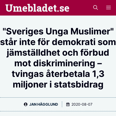
Hoppa
Umebladet.se
M
till
innehåll
"Sveriges Unga Muslimer"
står inte för demokrati som
jämställdhet och förbud
mot diskriminering –
tvingas återbetala 1,3
miljoner i statsbidrag
JAN HÄGGLUND
2020-08-07