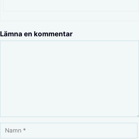
Lämna en kommentar
Kommentar
Namn