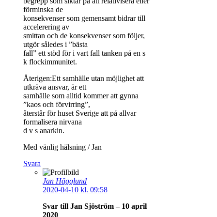
begrepp som siktar på att relativisera eller
förminska de
konsekvenser som gemensamt bidrar till
accelerering av
smittan och de konsekvenser som följer,
utgör således i ”bästa
fall” ett stöd för i vart fall tanken på en s
k flockimmunitet.
Återigen:Ett samhälle utan möjlighet att
utkräva ansvar, är ett
samhälle som alltid kommer att gynna
”kaos och förvirring”,
återstår för huset Sverige att på allvar
formalisera nirvana
d v s anarkin.
Med vänlig hälsning / Jan
Svara
Jan Hägglund
2020-04-10 kl. 09:58
Svar till Jan Sjöström – 10 april
2020