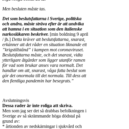
Men besluten måste tas.
Det som beslutsfattarna i Sverige, politiska
och andra, måste sträva efter är att undvika
att hamna i en situation som den italienske
narkosläkaren beskriver.
[min boldning 9 april
/ jh.]
Detta kräver att beslutsfattarna, snarast,
erkänner att det råder en situation liknande ett
”krigstillstånd” i kampen mot coronaviruset.
Beslutsfattarna måste, och det snarast, vidta
ytterligare åtgärder som ligger utanför ramen
för vad som brukar anses vara normalt. Det
handlar om att, snarast, våga fatta beslut som
gör det onormala till det normala. Till dess att
den fientliga pandemin har besegrats.”
Avslutningsvis
Dessa rader är inte roliga att skriva.
Men som jag ser det så drabbas befolkningen i
Sverige av så skrämmande höga dödstal på
grund av:
* årtionden av nedskärningar i sjukvård och