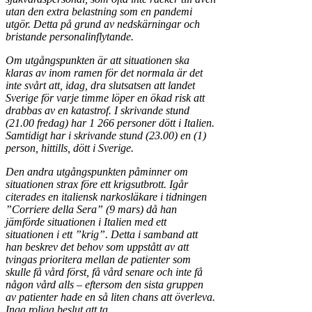
utan den extra belastning som en pandemi
utgör. Detta på grund av nedskärningar och
bristande personalinflytande.
Om utgångspunkten är att situationen ska
klaras av inom ramen för det normala är det
inte svårt att, idag, dra slutsatsen att landet
Sverige för varje timme löper en ökad risk att
drabbas av en katastrof. I skrivande stund
(21.00 fredag) har 1 266 personer dött i Italien.
Samtidigt har i skrivande stund (23.00) en (1)
person, hittills, dött i Sverige.
Den andra utgångspunkten påminner om
situationen strax före ett krigsutbrott. Igår
citerades en italiensk narkosläkare i tidningen
”Corriere della Sera” (9 mars) då han
jämförde situationen i Italien med ett
situationen i ett ”krig”. Detta i samband att
han beskrev det behov som uppstått av att
tvingas prioritera mellan de patienter som
skulle få vård först, få vård senare och inte få
någon vård alls – eftersom den sista gruppen
av patienter hade en så liten chans att överleva.
Inga roliga beslut att ta.