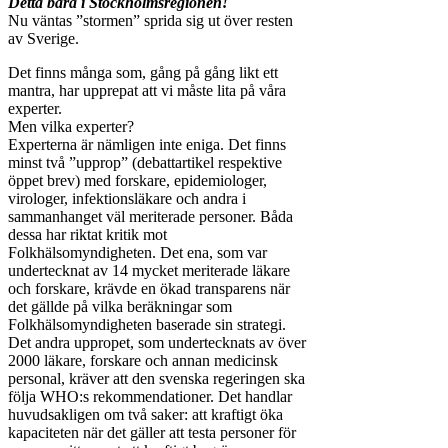
Detta bara i Stockholmsregionen!
Nu väntas ”stormen” sprida sig ut över resten
av Sverige.
Det finns många som, gång på gång likt ett
mantra, har upprepat att vi måste lita på våra
experter.
Men vilka experter?
Experterna är nämligen inte eniga. Det finns
minst två ”upprop” (debattartikel respektive
öppet brev) med forskare, epidemiologer,
virologer, infektionsläkare och andra i
sammanhanget väl meriterade personer. Båda
dessa har riktat kritik mot
Folkhälsomyndigheten. Det ena, som var
undertecknat av 14 mycket meriterade läkare
och forskare, krävde en ökad transparens när
det gällde på vilka beräkningar som
Folkhälsomyndigheten baserade sin strategi.
Det andra uppropet, som undertecknats av över
2000 läkare, forskare och annan medicinsk
personal, kräver att den svenska regeringen ska
följa WHO:s rekommendationer. Det handlar
huvudsakligen om två saker: att kraftigt öka
kapaciteten när det gäller att testa personer för