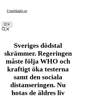
Hoppa
till
Umebladet.se
innehåll
Meny
Sveriges dödstal
skrämmer. Regeringen
måste följa WHO och
kraftigt öka testerna
samt den sociala
distanseringen. Nu
hotas de äldres liv