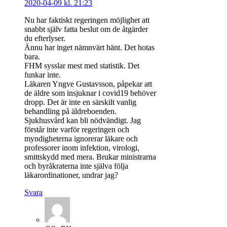
2020-04-09 kl. 21:23
Nu har faktiskt regeringen möjlighet att
snabbt själv fatta beslut om de åtgärder
du efterlyser.
Ännu har inget nämnvärt hänt. Det hotas
bara.
FHM sysslar mest med statistik. Det
funkar inte.
Läkaren Yngve Gustavsson, påpekar att
de äldre som insjuknar i covid19 behöver
dropp. Det är inte en särskilt vanlig
behandling på äldreboenden.
Sjukhusvård kan bli nödvändigt. Jag
förstår inte varför regeringen och
myndigheterna ignorerar läkare och
professorer inom infektion, virologi,
smittskydd med mera. Brukar ministrarna
och byråkraterna inte själva följa
läkarordinationer, undrar jag?
Svara