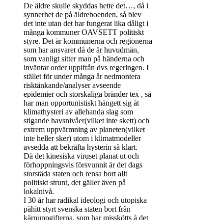
De äldre skulle skyddas hette det…, då i
synnerhet de på äldreboenden, så blev
det inte utan det har fungerat lika dåligt i
många kommuner OAVSETT politiskt
styre. Det är kommunerna och regionerna
som har ansvaret då de är huvudmän,
som vanligt sitter man på händerna och
inväntar order uppifrån dvs regeringen. I
stället för under många år nedmontera
risktänkande/analyser avseende
epidemier och storskaliga bränder tex , så
har man opportunistiskt hängett sig åt
klimathysteri av allehanda slag som
stigande havsnivåer(vilket inte skett) och
extrem uppvärmning av planeten(vilket
inte heller sker) utom i klimatmodeller
avsedda att bekräfta hysterin så klart.
Då det kinesiska viruset planat ut och
förhoppningsvis försvunnit är det dags
storstäda staten och rensa bort allt
politiskt strunt, det gäller även på
lokalnivå.
I 30 år har radikal ideologi och utopiska
påhitt styrt svenska staten bort från
kärnuppgifterna, som har misskötts å det