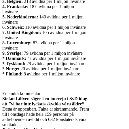
3. Belgien:
218 avlidna per 1 miljon invånare
4. Frankrike:
187 avlidna per 1 miljon
invånare
5. Nederländerna:
140 avlidna per 1 miljon
invånare
6. Schweiz
: 110 avlidna per 1 miljon invånare
7. United Kingdom:
105 avlidna per 1 miljon
invånare
8. Luxemburg:
83 avlidna per 1 miljon
invånare
9. Sverige:
79 avlidna per 1 miljon invånare
* Danmark:
41 avlidna per 1 miljon invånare
* Tyskland:
29 avlidna per 1 miljon invånare
* Norge:
20 avlidna per 1 miljon invånare
* Finland:
8 avlidna per 1 miljon invånare
En andra kommentar
Stefan Löfven säger i en intervju i SvD idag
att ”vi har inte lyckats skydda våra äldre”
Detta är uppenbart. Fakta är skrämmande. Fram
till i onsdags hade hela 159 personer på
äldreboenden avlidit och 632 konstaterats vara
smittade.