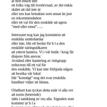
är helt enkelt inte
ett folks väg till överlevnad, av det enkla
skälet att råd inte är
eller ens kan betraktas som annat än just
en rekommendation
eller ett val för den enskilde att agera
”med eller emot”…..
Intressant nog kan jag konstatera att
enskilda smittohärdar
eller inte, blir ett beslut för b l a den
enskilde näringsidkaren
att ytterst hantera. Vi i vår butik / krog får
dispens från ansvar.
Avstånd eller hantering av riskgrupp
reduceras till ett val för
den enskilde. Vi kan inte förbjuda någon
att besöka vår lokal
blir ”konstigt” nog det svar enskilda
handlare väljer att lämna.
Ofattbart kan tyckas detta enär vi alla vet
att norm (beteende)
sätts i samklang av oss alla. Signalen som
kommer ur b l a