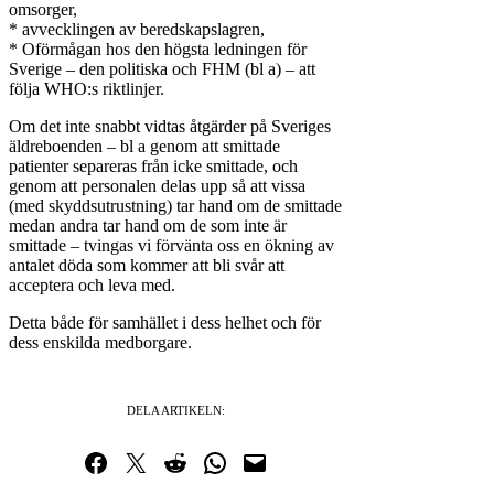
omsorger,
* avvecklingen av beredskapslagren,
* Oförmågan hos den högsta ledningen för
Sverige – den politiska och FHM (bl a) – att
följa WHO:s riktlinjer.
Om det inte snabbt vidtas åtgärder på Sveriges
äldreboenden – bl a genom att smittade
patienter separeras från icke smittade, och
genom att personalen delas upp så att vissa
(med skyddsutrustning) tar hand om de smittade
medan andra tar hand om de som inte är
smittade – tvingas vi förvänta oss en ökning av
antalet döda som kommer att bli svår att
acceptera och leva med.
Detta både för samhället i dess helhet och för
dess enskilda medborgare.
DELA ARTIKELN:
Dela på Facebook
Dela på Twitter
Dela på Reddit
Dela i WhatsApp
Maila en länk