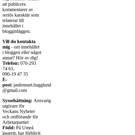
att publicera
kommentarer av
seriös karaktär som
relaterar till
innehållet i
blogginläggen.
Vill du kontakta
mig
- om innehållet
i bloggen eller något
annat? Hör av dig!
Telefon:
070-293
74 61,
090-19 47 35
E-
post:
janlennart.hagglund
@gmail.com
Sysselsättning:
Ansvarig
utgivare för
Veckans Nyheter
och ordförande för
Arbetarpartiet
Född:
På Umeå
lasarett, har förblivit