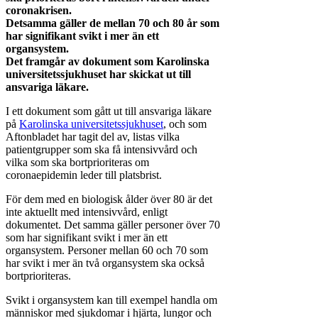
coronakrisen.
Detsamma gäller de mellan 70 och 80 år som
har signifikant svikt i mer än ett
organsystem.
Det framgår av dokument som Karolinska
universitetssjukhuset har skickat ut till
ansvariga läkare.
I ett dokument som gått ut till ansvariga läkare
på
Karolinska universitetssjukhuset
, och som
Aftonbladet har tagit del av, listas vilka
patientgrupper som ska få intensivvård och
vilka som ska bortprioriteras om
coronaepidemin leder till platsbrist.
För dem med en biologisk ålder över 80 är det
inte aktuellt med intensivvård, enligt
dokumentet. Det samma gäller personer över 70
som har signifikant svikt i mer än ett
organsystem. Personer mellan 60 och 70 som
har svikt i mer än två organsystem ska också
bortprioriteras.
Svikt i organsystem kan till exempel handla om
människor med sjukdomar i hjärta, lungor och