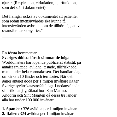
njurar. (Respiration, cirkulation, njurfunktion,
som det står i dokumentet).
Det framgår också av dokumentet att patienter
som redan intensivvårdas ska kunna få
intensivvården avbruten om de tillhör någon av
ovanstående kategorier.”
En första kommentar
Sveriges dödstal är skrämmande höga
Worldometers har löpande publicerat statistik på
antalet smittade, avlidna, testade, tillfrisknade,
m.m. under hela coronakrisen. Det handlar idag
om cirka 210 länder och territorier. När det
gäller antalet döda per 1 miljon invånare ligger
Sverige tyvärr katastrofalt högt. I nedanstående
statistik har jag räknat bort San Marino,
Andorra och Sint Maarten då dessa tre länder
alla har under 100 000 invånare.
1. Spanien:
326 avlidna per 1 miljon invånare
2. Italien:
324 avlidna per 1 miljon invånare