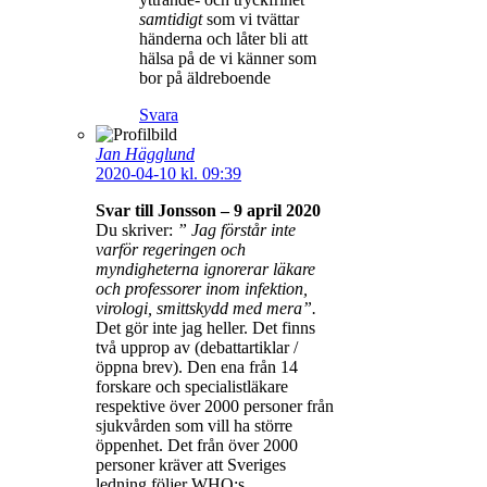
samtidigt
som vi tvättar
händerna och låter bli att
hälsa på de vi känner som
bor på äldreboende
Svara
Jan Hägglund
2020-04-10 kl. 09:39
Svar till Jonsson – 9 april 2020
Du skriver:
” Jag förstår inte
varför regeringen och
myndigheterna ignorerar läkare
och professorer inom infektion,
virologi, smittskydd med mera”.
Det gör inte jag heller. Det finns
två upprop av (debattartiklar /
öppna brev). Den ena från 14
forskare och specialistläkare
respektive över 2000 personer från
sjukvården som vill ha större
öppenhet. Det från över 2000
personer kräver att Sveriges
ledning följer WHO:s