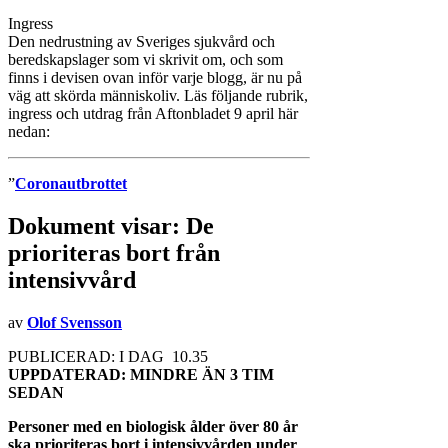
Ingress
Den nedrustning av Sveriges sjukvård och
beredskapslager som vi skrivit om, och som
finns i devisen ovan inför varje blogg, är nu på
väg att skörda människoliv. Läs följande rubrik,
ingress och utdrag från Aftonbladet 9 april här
nedan:
”
Coronautbrottet
Dokument visar: De
prioriteras bort från
intensivvård
av
Olof Svensson
PUBLICERAD: I DAG 10.35
UPPDATERAD: MINDRE ÄN 3 TIM
SEDAN
Personer med en biologisk ålder över 80 år
ska prioriteras bort i intensivvården under