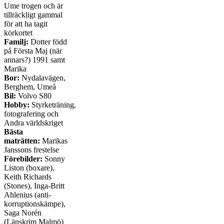
Ume trogen och är
tillräckligt gammal
för att ha tagit
körkortet
Familj:
Dotter född
på Första Maj (när
annars?) 1991 samt
Marika
Bor:
Nydalavägen,
Berghem, Umeå
Bil:
Volvo S80
Hobby:
Styrketräning,
fotografering och
Andra världskriget
Bästa
maträtten:
Marikas
Janssons frestelse
Förebilder:
Sonny
Liston (boxare),
Keith Richards
(Stones), Inga-Britt
Ahlenius (anti-
korruptionskämpe),
Saga Norén
(Länskrim Malmö)