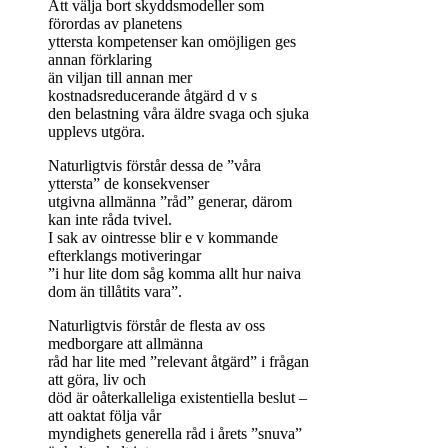
Att välja bort skyddsmodeller som
förordas av planetens
yttersta kompetenser kan omöjligen ges
annan förklaring
än viljan till annan mer
kostnadsreducerande åtgärd d v s
den belastning våra äldre svaga och sjuka
upplevs utgöra.
Naturligtvis förstår dessa de ”våra
yttersta” de konsekvenser
utgivna allmänna ”råd” generar, därom
kan inte råda tvivel.
I sak av ointresse blir e v kommande
efterklangs motiveringar
”i hur lite dom såg komma allt hur naiva
dom än tillåtits vara”.
Naturligtvis förstår de flesta av oss
medborgare att allmänna
råd har lite med ”relevant åtgärd” i frågan
att göra, liv och
död är oåterkalleliga existentiella beslut –
att oaktat följa vår
myndighets generella råd i årets ”snuva”