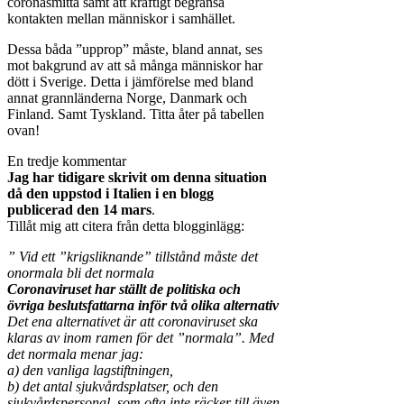
coronasmitta samt att kraftigt begränsa
kontakten mellan människor i samhället.
Dessa båda ”upprop” måste, bland annat, ses
mot bakgrund av att så många människor har
dött i Sverige. Detta i jämförelse med bland
annat grannländerna Norge, Danmark och
Finland. Samt Tyskland. Titta åter på tabellen
ovan!
En tredje kommentar
Jag har tidigare skrivit om denna situation
då den uppstod i Italien i en blogg
publicerad den 14 mars
.
Tillåt mig att citera från detta blogginlägg:
” Vid ett ”krigsliknande” tillstånd måste det
onormala bli det normala
Coronaviruset har ställt de politiska och
övriga beslutsfattarna inför två olika alternativ
Det ena alternativet är att coronaviruset ska
klaras av inom ramen för det ”normala”. Med
det normala menar jag:
a) den vanliga lagstiftningen,
b) det antal sjukvårdsplatser, och den
sjukvårdspersonal, som ofta inte räcker till även