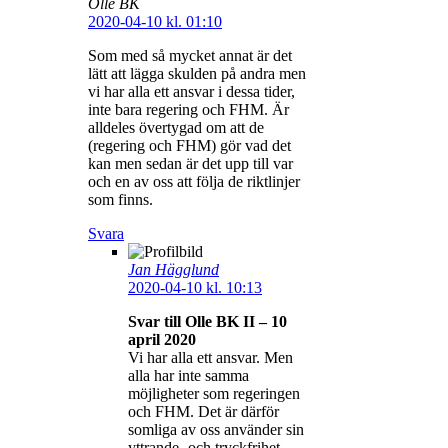
Olle BK
2020-04-10 kl. 01:10
Som med så mycket annat är det
lätt att lägga skulden på andra men
vi har alla ett ansvar i dessa tider,
inte bara regering och FHM. Är
alldeles övertygad om att de
(regering och FHM) gör vad det
kan men sedan är det upp till var
och en av oss att följa de riktlinjer
som finns.
Svara
Jan Hägglund
2020-04-10 kl. 10:13
Svar till Olle BK II – 10
april 2020
Vi har alla ett ansvar. Men
alla har inte samma
möjligheter som regeringen
och FHM. Det är därför
somliga av oss använder sin
yttrande- och tryckfrihet