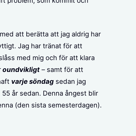
haft problem, som kommit och
ed att berätta att jag aldrig har
ttigt. Jag har tränat för att
 slåss med mig och för att klara
r
oundvikligt
– samt för att
haft
varje söndag
sedan jag
a 55 år sedan. Denna ångest blir
nna (den sista semesterdagen).