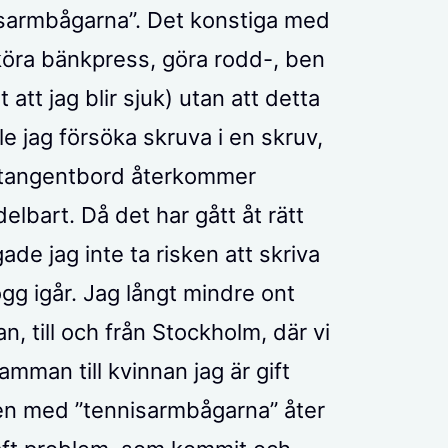
nisarmbågarna”. Det konstiga med
köra bänkpress, göra rodd-, ben
att jag blir sjuk) utan att detta
e jag försöka skruva i en skruv,
ett tangentbord återkommer
lbart. Då det har gått åt rätt
ade jag inte ta risken att skriva
ogg igår. Jag långt mindre ont
n, till och från Stockholm, där vi
mman till kvinnan jag är gift
n med ”tennisarmbågarna” åter