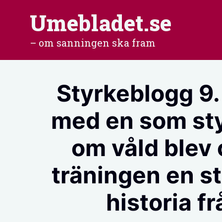
Hoppa
Umebladet.se
till
– om sanningen ska fram
innehåll
Styrkeblogg 9. 
med en som st
om våld blev 
träningen en st
historia f