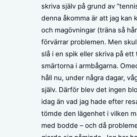
skriva själv på grund av ”ten
denna åkomma är att jag kan 
och magövningar (träna så hårt 
förvärrar problemen. Men skull
slå i en spik eller skriva på 
smärtorna i armbågarna. Omede
håll nu, under några dagar, våg
själv. Därför blev det ingen bl
idag än vad jag hade efter resa
tömde den lägenhet i vilken ma
med bodde – och då probleme