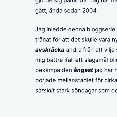
gjorde sig påminda. Jag har 
gått, ända sedan 2004.
Jag inledde denna bloggserie m
tränat för att det skulle vara ny
avskräcka
andra från att vilja
mig bättre ifall ett slagsmål bli
bekämpa den
ångest
jag har 
började mellanstadiet för cirk
särskilt
stark söndagar som de