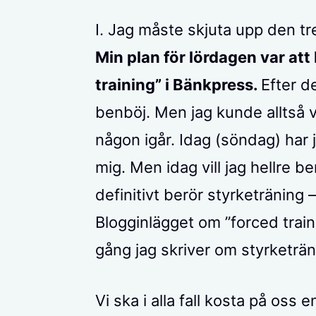
I. Jag måste skjuta upp den 
Min plan för lördagen var att
training” i Bänkpress.
Efter d
benböj. Men jag kunde alltså va
någon igår. Idag (söndag) har
mig. Men idag vill jag hellre b
definitivt berör styrketräning –
Blogginlägget om ”forced trai
gång jag skriver om styrketrän
Vi ska i alla fall kosta på oss 