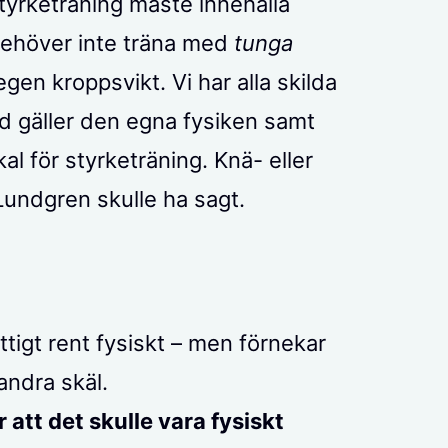
styrketräning måste innehålla
behöver inte träna med
tunga
gen kroppsvikt. Vi har alla skilda
ad gäller den egna fysiken samt
okal för styrketräning. Knä- eller
Lundgren skulle ha sagt.
nyttigt rent fysiskt – men förnekar
 andra skäl.
r att det skulle vara fysiskt