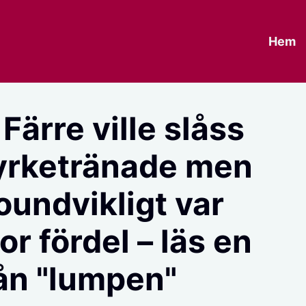
Hem
Färre ville slåss
yrketränade men
oundvikligt var
or fördel – läs en
rån "lumpen"