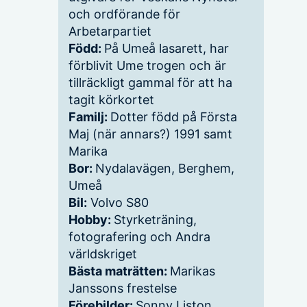
och ordförande för
Arbetarpartiet
Född:
På Umeå lasarett, har
förblivit Ume trogen och är
tillräckligt gammal för att ha
tagit körkortet
Familj:
Dotter född på Första
Maj (när annars?) 1991 samt
Marika
Bor:
Nydalavägen, Berghem,
Umeå
Bil:
Volvo S80
Hobby:
Styrketräning,
fotografering och Andra
världskriget
Bästa maträtten:
Marikas
Janssons frestelse
Förebilder:
Sonny Liston