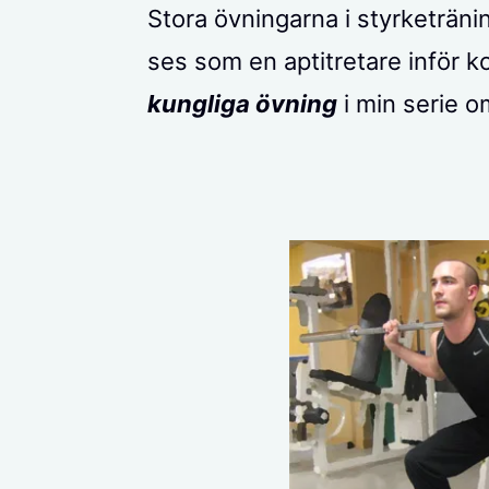
Stora övningarna i styrketräni
ses som en aptitretare inför
kungliga övning
i min serie o