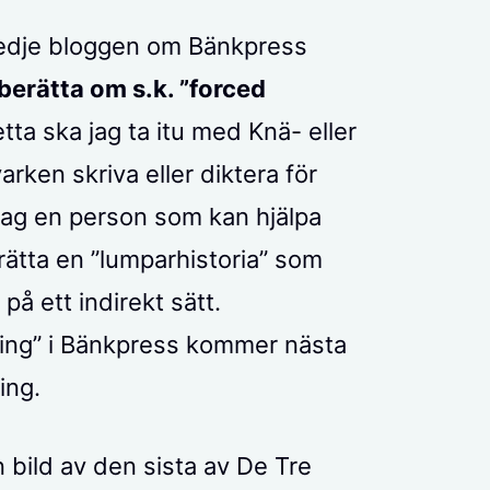
tredje bloggen om Bänkpress
 berätta om s.k. ”forced
etta ska jag ta itu med Knä- eller
rken skriva eller diktera för
 jag en person som kan hjälpa
erätta en ”lumparhistoria” som
 på ett indirekt sätt.
ning” i Bänkpress kommer nästa
ing.
en bild av den sista av De Tre