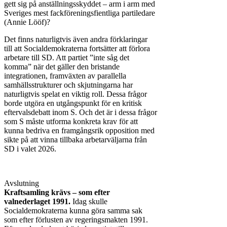
gett sig på anställningsskyddet – arm i arm med
Sveriges mest fackföreningsfientliga partiledare
(Annie Lööf)?
Det finns naturligtvis även andra förklaringar
till att Socialdemokraterna fortsätter att förlora
arbetare till SD. Att partiet ”inte såg det
komma” när det gäller den bristande
integrationen, framväxten av parallella
samhällsstrukturer och skjutningarna har
naturligtvis spelat en viktig roll. Dessa frågor
borde utgöra en utgångspunkt för en kritisk
eftervalsdebatt inom S. Och det är i dessa frågor
som S måste utforma konkreta krav för att
kunna bedriva en framgångsrik opposition med
sikte på att vinna tillbaka arbetarväljarna från
SD i valet 2026.
Avslutning
Kraftsamling krävs – som efter
valnederlaget 1991.
Idag skulle
Socialdemokraterna kunna göra samma sak
som efter förlusten av regeringsmakten 1991.