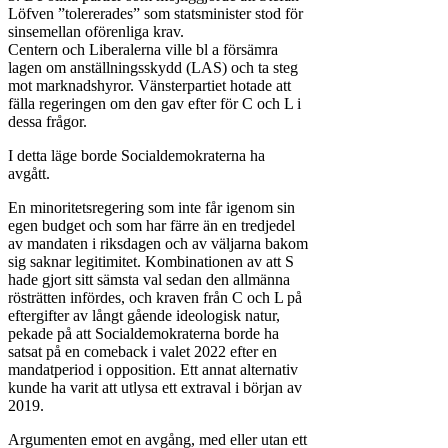
Löfven ”tolererades” som statsminister stod för
sinsemellan oförenliga krav.
Centern och Liberalerna ville bl a försämra
lagen om anställningsskydd (LAS) och ta steg
mot marknadshyror. Vänsterpartiet hotade att
fälla regeringen om den gav efter för C och L i
dessa frågor.
I detta läge borde Socialdemokraterna ha
avgått.
En minoritetsregering som inte får igenom sin
egen budget och som har färre än en tredjedel
av mandaten i riksdagen och av väljarna bakom
sig saknar legitimitet. Kombinationen av att S
hade gjort sitt sämsta val sedan den allmänna
rösträtten infördes, och kraven från C och L på
eftergifter av långt gående ideologisk natur,
pekade på att Socialdemokraterna borde ha
satsat på en comeback i valet 2022 efter en
mandatperiod i opposition. Ett annat alternativ
kunde ha varit att utlysa ett extraval i början av
2019.
Argumenten emot en avgång, med eller utan ett