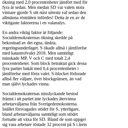
ökning med 2,0 procentenheter jämfört med för
fyra år sedan. Men medan SD var valets stora
vinnare gjorde S sitt
näst sämsta
val sedan den
allmänna rösträtten infördes! Detta är en av de
viktigaste faktorerna i en valanalys.
En andra viktig faktor är följande:
Socialdemokraternas ökning skedde på
bekostnad av det egna, tänkta,
regeringsunderlaget. S ökade alltså i jämförelse
med katastrofvalet 2018. Men samtidigt
minskade MP, V och C med totalt 2,4
procentenheter. Som block betraktat gick dessa
fyra partier bakåt med 0,4 procentenheter i
jämförelse med förra valet. S-blocket förlorade
alltså fler väljare, över blockgränsen, än vad
man självt lyckades vinna.
Socialdemokraternas misslyckande bestod
främst i att partiet inte lyckades återvinna
arbetarväljarna från Sverigedemokraterna.
Istället försvagades stödet för S, ytterligare,
bland arbetarväljarna samtidigt som stödet
fortsatte att växa för SD. Bland de som uppger
sig vara arbetare röstade 32 procent på S i årets