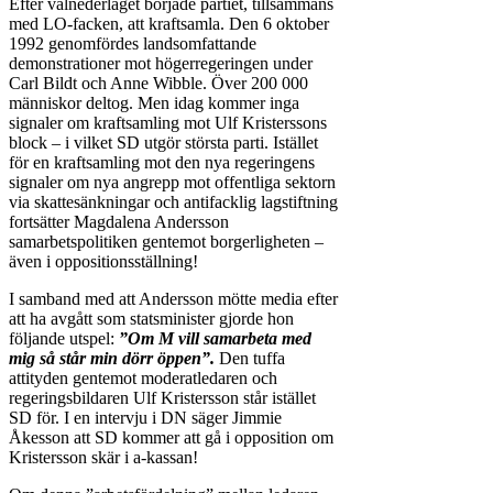
Efter valnederlaget började partiet, tillsammans
med LO-facken, att kraftsamla. Den 6 oktober
1992 genomfördes landsomfattande
demonstrationer mot högerregeringen under
Carl Bildt och Anne Wibble. Över 200 000
människor deltog. Men idag kommer inga
signaler om kraftsamling mot Ulf Kristerssons
block – i vilket SD utgör största parti. Istället
för en kraftsamling mot den nya regeringens
signaler om nya angrepp mot offentliga sektorn
via skattesänkningar och antifacklig lagstiftning
fortsätter Magdalena Andersson
samarbetspolitiken gentemot borgerligheten –
även i oppositionsställning!
I samband med att Andersson mötte media efter
att ha avgått som statsminister gjorde hon
följande utspel:
”Om M vill samarbeta med
mig så står min dörr öppen”.
Den tuffa
attityden gentemot moderatledaren och
regeringsbildaren Ulf Kristersson står istället
SD för. I en intervju i DN säger Jimmie
Åkesson att SD kommer att gå i opposition om
Kristersson skär i a-kassan!