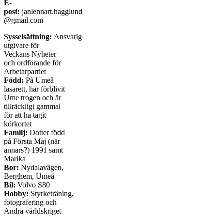
E-
post:
janlennart.hagglund
@gmail.com
Sysselsättning:
Ansvarig
utgivare för
Veckans Nyheter
och ordförande för
Arbetarpartiet
Född:
På Umeå
lasarett, har förblivit
Ume trogen och är
tillräckligt gammal
för att ha tagit
körkortet
Familj:
Dotter född
på Första Maj (när
annars?) 1991 samt
Marika
Bor:
Nydalavägen,
Berghem, Umeå
Bil:
Volvo S80
Hobby:
Styrketräning,
fotografering och
Andra världskriget