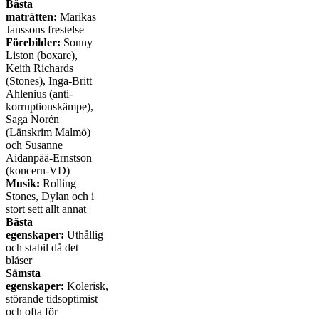
Bästa
maträtten:
Marikas
Janssons frestelse
Förebilder:
Sonny
Liston (boxare),
Keith Richards
(Stones), Inga-Britt
Ahlenius (anti-
korruptionskämpe),
Saga Norén
(Länskrim Malmö)
och Susanne
Aidanpää-Ernstson
(koncern-VD)
Musik:
Rolling
Stones, Dylan och i
stort sett allt annat
Bästa
egenskaper:
Uthållig
och stabil då det
blåser
Sämsta
egenskaper:
Kolerisk,
störande tidsoptimist
och ofta för