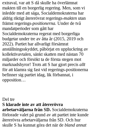
extraval, var att S då skulle ha överlämnat
makten till en borgerlig regering. Men, som vi
inledde med att säga, Socialdemokraterna har
aldrig riktigt återerövrat regerings-
makten
utan
främst regerings-
positionerna.
Under de två
mandatperioder som gått har
Socialdemokraterna regerat med borgerliga
budgetar under tre av åtta år (2015, 2019 och
2022). Partiet har allvarligt försämrat
anställningsskyddet, påbörjat en uppluckring av
kollektivavtalen, sänkt skatten med nästan 70
miljarder och försökt ta de första stegen mot
marknadshyror! Trots att S har gjort precis
allt
för att klamra sig fast vid regerings-positionerna
befinner sig partiet idag, lik förbannat, i
opposition…
Del tre
S klarade inte av att återerövra
arbetarväljarna från SD.
Socialdemokraterna
förlorade valet på grund av att partiet inte kunde
återerövra arbetarväljarna från SD. Och hur
skulle S ha kunnat göra det när de
bland annat