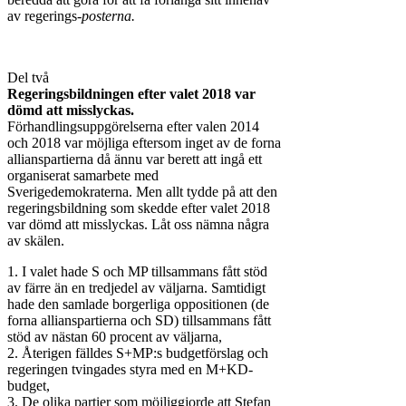
av regerings-
posterna.
Del två
Regeringsbildningen efter valet 2018 var
dömd att misslyckas.
Förhandlingsuppgörelserna efter valen 2014
och 2018 var möjliga eftersom inget av de forna
allianspartierna då ännu var berett att ingå ett
organiserat samarbete med
Sverigedemokraterna. Men allt tydde på att den
regeringsbildning som skedde efter valet 2018
var dömd att misslyckas. Låt oss nämna några
av skälen.
1. I valet hade S och MP tillsammans fått stöd
av färre än en tredjedel av väljarna. Samtidigt
hade den samlade borgerliga oppositionen (de
forna allianspartierna och SD) tillsammans fått
stöd av nästan 60 procent av väljarna,
2. Återigen fälldes S+MP:s budgetförslag och
regeringen tvingades styra med en M+KD-
budget,
3. De olika partier som möjliggjorde att Stefan