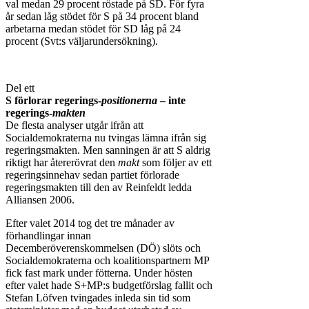
val medan 29 procent röstade på SD. För fyra
år sedan låg stödet för S på 34 procent bland
arbetarna medan stödet för SD låg på 24
procent (Svt:s väljarundersökning).
Del ett
S förlorar regerings-
positionerna
– inte
regerings-
makten
De flesta analyser utgår ifrån att
Socialdemokraterna nu tvingas lämna ifrån sig
regeringsmakten. Men sanningen är att S aldrig
riktigt har återerövrat den
makt
som följer av ett
regeringsinnehav sedan partiet förlorade
regeringsmakten till den av Reinfeldt ledda
Alliansen 2006.
Efter valet 2014 tog det tre månader av
förhandlingar innan
Decemberöverenskommelsen (DÖ) slöts och
Socialdemokraterna och koalitionspartnern MP
fick fast mark under fötterna. Under hösten
efter valet hade S+MP:s budgetförslag fallit och
Stefan Löfven tvingades inleda sin tid som