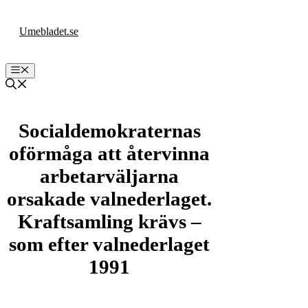
Hoppa
till
Umebladet.se
innehåll
Meny
Socialdemokraternas
oförmåga att återvinna
arbetarväljarna
orsakade valnederlaget.
Kraftsamling krävs –
som efter valnederlaget
1991