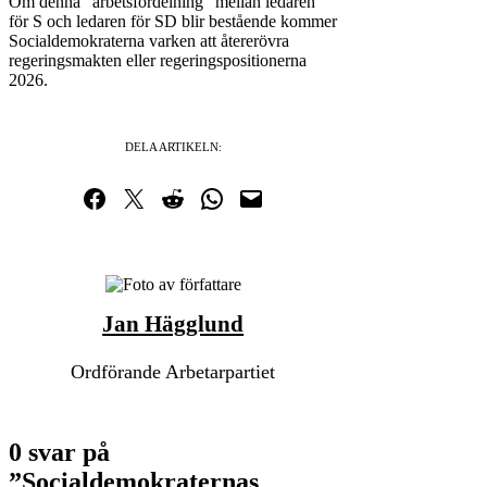
Om denna ”arbetsfördelning” mellan ledaren
för S och ledaren för SD blir bestående kommer
Socialdemokraterna varken att återerövra
regeringsmakten eller regeringspositionerna
2026.
DELA ARTIKELN:
Dela på Facebook
Dela på Twitter
Dela på Reddit
Dela i WhatsApp
Maila en länk
Jan Hägglund
Ordförande Arbetarpartiet
0 svar på
”Socialdemokraternas