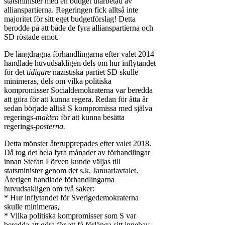
statsminister med en budget utarbetad av
allianspartierna. Regeringen fick alltså inte
majoritet för sitt eget budgetförslag! Detta
berodde på att både de fyra allianspartierna och
SD röstade emot.
De långdragna förhandlingarna efter valet 2014
handlade huvudsakligen dels om hur inflytandet
för det
tidigare
nazistiska partiet SD skulle
minimeras, dels om vilka politiska
kompromisser Socialdemokraterna var beredda
att göra för att kunna regera. Redan för åtta år
sedan började alltså S kompromissa med själva
regerings-
makten
för att kunna besätta
regerings-
posterna.
Detta mönster återupprepades efter valet 2018.
Då tog det hela fyra månader av förhandlingar
innan Stefan Löfven kunde väljas till
statsminister genom det s.k. Januariavtalet.
Återigen handlade förhandlingarna
huvudsakligen om två saker:
* Hur inflytandet för Sverigedemokraterna
skulle minimeras,
* Vilka politiska kompromisser som S var
beredda att göra för att få förlänga sitt innehav