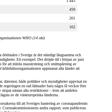
1 445
459
201
162
organisationen WHO (14 okt)
ga dödstalen i Sverige är det ständigt långsamma och
digheter. Ett exempel: Det dröjde till i början av juni
 för att inleda masstestning och smittspårning av
 Världshälsoorganisationen uppmanat alla länder att
har, däremot, både politiker och myndigheter uppvisat en
de regeringen en rad lättnader bara några få veckor före
slopat nästan alla restriktioner – trots att andelen
 lägsta av de västeuropeiska länderna.
orsakerna till att Sveriges hantering av coronapandemin
er. Coronakommissionens andra rapport, som publiceras