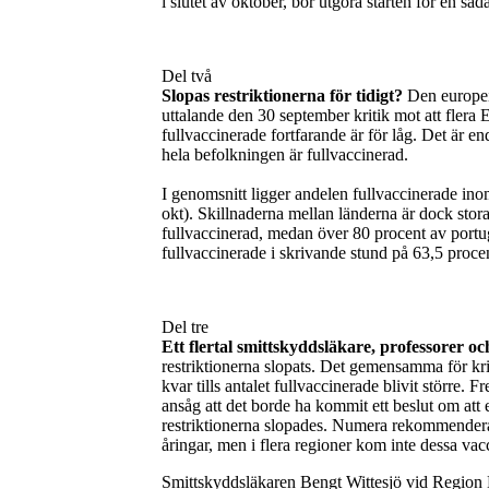
i slutet av oktober, bör utgöra starten för en såd
Del två
Slopas restriktionerna för tidigt?
Den europei
uttalande den 30 september kritik mot att flera E
fullvaccinerade fortfarande är för låg. Det är e
hela befolkningen är fullvaccinerad.
I genomsnitt ligger andelen fullvaccinerade i
okt). Skillnaderna mellan länderna är dock stor
fullvaccinerad, medan över 80 procent av portug
fullvaccinerade i skrivande stund på 63,5 proce
Del tre
Ett flertal smittskyddsläkare, professorer och
restriktionerna slopats. Det gemensamma för kriti
kvar tills antalet fullvaccinerade blivit större. 
ansåg att det borde ha kommit ett beslut om att 
restriktionerna slopades. Numera rekommender
åringar, men i flera regioner kom inte dessa vac
Smittskyddsläkaren Bengt Wittesjö vid Region Bl