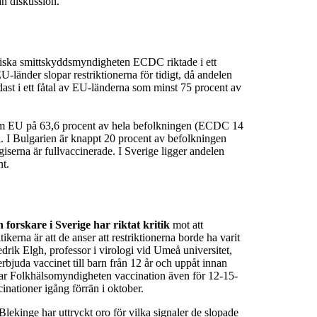
an diskussion.
ska smittskyddsmyndigheten ECDC riktade i ett
U-länder slopar restriktionerna för tidigt, då andelen
ndast i ett fåtal av EU-länderna som minst 75 procent av
nom EU på 63,6 procent av hela befolkningen (ECDC 14
a. I Bulgarien är knappt 20 procent av befolkningen
iserna är fullvaccinerade. I Sverige ligger andelen
nt.
 forskare i Sverige har riktat kritik
mot att
kerna är att de anser att restriktionerna borde ha varit
Fredrik Elgh, professor i virologi vid Umeå universitet,
erbjuda vaccinet till barn från 12 år och uppåt innan
ar Folkhälsomyndigheten vaccination även för 12-15-
cinationer igång förrän i oktober.
ekinge har uttryckt oro för vilka signaler de slopade