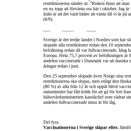
restriktionerna sänder ut. ”Risken finns att ma
en ny topp att förvänta oss här i oktober. Jag är 
åsikt är att det varit bättre att vänta till vi är 
(8/9).
___ _____ ____
Sverige är det tredje landet i Norden som har sl
slopade alla restriktioner redan den 10 septembe
befolkning redan då var fullvaccinerade. Idag 
Europa. Hela 75,7 procent av befolkningen är fu
andelen vaccinerade i Danmark var att danska
åringar redan i juni.
Den 25 september slopade även Norge sina restri
restriktionerna ska slopas, men enligt den finska
(80 %) av alla från 12 år och uppåt blivit vacci
statsminister har fått kritik för att gå för fort f
hälsovårdsministeriets kanslichef som vädrat sin
andelen fullvaccinerade ännu är för låg.
Del fyra
Vaccinationerna i Sverige släpar efter.
Jämför