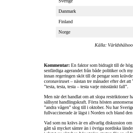
Sverige
Danmark
Finland
Norge
Källa: Världshälso
Kommentar:
En faktor som bidragit till de hö
senfärdiga agerandet från både politiker och myn
innan regeringen sköt till de pengar som krävdes
coronaviruset – nästan tre månader efter det att
”testa, testa, testa – testa varje misstänkt fall”.
Men när det handlat om att slopa restriktioner 
sällsynt handlingskraft. Förra hösten annonsera
”andra vågen” slog till i oktober. Nu har Sverige 
fullvaccinerade är lägst i Norden och bland den
Vad som nu krävs är en allvarlig diskussion om 
gått så mycket sämre än i övriga nordiska länd