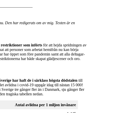
_________________
nu. Den har redigerats om av mig. Texten är en
restriktioner som införts
för att hejda spridningen av
nat att personer som arbetat hemifrån nu kan börja
bar har öppet som före pandemin samt att alla deltagar-
striktionerna har både skapat glädjescener och oro.
erige har haft de i särklass högsta dödstalen
till
et avlidna i covid-19 uppgår idag till nästan 15 000!
 i Sverige tre gånger fler än i Danmark, sju gånger fler
den tragiska tabellen nedan.
Antal avlidna per
1 miljon invånare