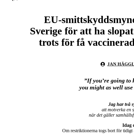
EU-smittskyddsmyndi
Sverige för att ha slopa
trots för få vaccinera
JAN HÄGG
”If you’re going to 
you might as well use
Jag har två 
att motverka en 
när det gäller samhällsf
Idag 
Om restriktionerna togs bort för tidigt 