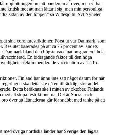
n får uppfattningen om att pandemin är över, men vi har
inte kritisk mot att man lättar i sig, men min personliga
på andra sidan av den toppen” sa Wittesjö till Svt Nyheter
opat sina coronarestriktioner. Först ut var Danmark, som
r. Beslutet baserades på att ca 75 procent av landets
har Danmark bland den högsta vaccinationsgraden i hela
llvaccinerad. En bidragande faktor till den höga
 myndigheter rekommenderade vaccination av 12-15-
ktioner. Finland har ännu inte satt något datum för när
 regeringen ska detta ske då en tillräckligt stor andel
nerade. Detta beräknas ske i mitten av oktober. Finlands
ram med att slopa restriktionerna. Det är Social- och
 oro över att lättnaderna går för snabbt med tanke på att
t med övriga nordiska länder har Sverige den lägsta