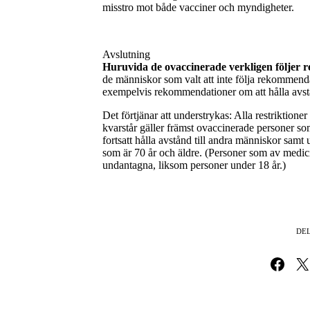
misstro mot både vacciner och myndigheter.
Avslutning
Huruvida de ovaccinerade verkligen följer re
de människor som valt att inte följa rekommendat
exempelvis rekommendationer om att hålla avst
Det förtjänar att understrykas: Alla restriktione
kvarstår gäller främst ovaccinerade personer som
fortsatt hålla avstånd till andra människor samt
som är 70 år och äldre. (Personer som av medici
undantagna, liksom personer under 18 år.)
DEL
Dela på Fa
Dela 