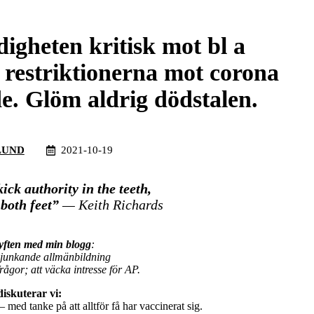
gheten kritisk mot bl a
t restriktionerna mot corona
de. Glöm aldrig dödstalen.
LUND
2021-10-19
kick authority in the teeth,
 both feet”
— Keith Richards
syften med min blogg
:
sjunkande allmänbildning
rågor; att väcka intresse för AP.
diskuterar vi:
– med tanke på att alltför få har vaccinerat sig.