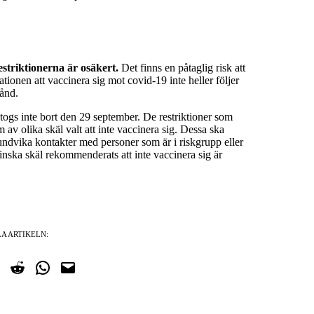
striktionerna är osäkert.
Det finns en påtaglig risk att
ionen att vaccinera sig mot covid-19 inte heller följer
ånd.
r togs inte bort den 29 september. De restriktioner som
 av olika skäl valt att inte vaccinera sig. Dessa ska
 undvika kontakter med personer som är i riskgrupp eller
nska skäl rekommenderats att inte vaccinera sig är
A ARTIKELN:
cebook
på Twitter
Dela på Reddit
Dela i WhatsApp
Maila en länk