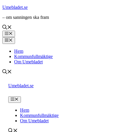
Hoppa
Umebladet.se
till
– om sanningen ska fram
innehåll
Meny
Meny
Hem
Kommunfullmäktige
Om Umebladet
Umebladet.se
Meny
Hem
Kommunfullmäktige
Om Umebladet