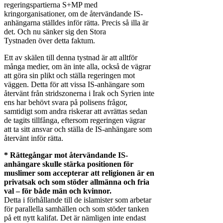
regeringspartierna S+MP med
kringorganisationer, om de återvändande IS-
anhängarna ställdes inför rätta. Precis så illa är
det. Och nu sänker sig den Stora
Tystnaden över detta faktum.
Ett av skälen till denna tystnad är att alltför
många medier, om än inte alla, också de vägrar
att göra sin plikt och ställa regeringen mot
väggen. Detta för att vissa IS-anhängare som
återvänt från stridszonerna i Irak och Syrien inte
ens har behövt svara på polisens frågor,
samtidigt som andra riskerar att avrättas sedan
de tagits tillfånga, eftersom regeringen vägrar
att ta sitt ansvar och ställa de IS-anhängare som
återvänt inför rätta.
* Rättegångar mot återvändande IS-
anhängare skulle stärka positionen för
muslimer som accepterar att religionen är en
privatsak och som stöder allmänna och fria
val – för både män och kvinnor.
Detta i förhållande till de islamister som arbetar
för parallella samhällen och som stöder tanken
på ett nytt kalifat. Det är nämligen inte endast