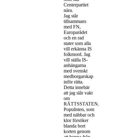
Centerpartiet
nära.
Jag står
tillsammans
med FN,
Europarådet
och en rad
stater som alla
vill erkänna IS
folkmord. Jag
vill ställa IS-
anhängarna
med svenskt
medborgarskap
inför rätta.
Detta innebär
att jag slår vakt
om
RÄTTSSTATEN.
Populisten, som
med näbbar och
klor försöker
blanda bort
korten genom
att hoppa från