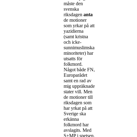
måste den
svenska
riksdagen
anta
de motioner
som yrkar på att
yazidierna
(samt kristna
och icke-
sunnimuslimska
minoriteter) har
utsatts för
folkmord.
Något både FN,
Europarådet
samt en rad av
mig uppräknade
stater vill. Men
de motioner till
riksdagen som
har yrkat på att
Sverige ska
erkänna
folkmord har
avslagits. Med
S+MP i spetsen.