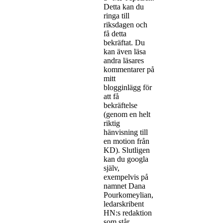
Detta kan du
ringa till
riksdagen och
få detta
bekräftat. Du
kan även läsa
andra läsares
kommentarer på
mitt
blogginlägg för
att få
bekräftelse
(genom en helt
riktig
hänvisning till
en motion från
KD). Slutligen
kan du googla
själv,
exempelvis på
namnet Dana
Pourkomeylian,
ledarskribent
HN:s redaktion
som står