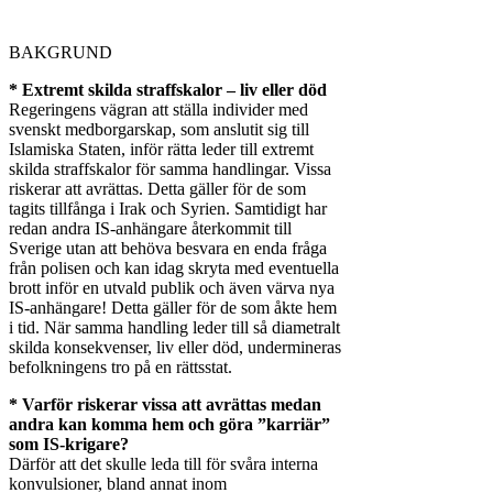
BAKGRUND
* Extremt skilda straffskalor – liv eller död
Regeringens vägran att ställa individer med
svenskt medborgarskap, som anslutit sig till
Islamiska Staten, inför rätta leder till extremt
skilda straffskalor för samma handlingar. Vissa
riskerar att avrättas. Detta gäller för de som
tagits tillfånga i Irak och Syrien. Samtidigt har
redan andra IS-anhängare återkommit till
Sverige utan att behöva besvara en enda fråga
från polisen och kan idag skryta med eventuella
brott inför en utvald publik och även värva nya
IS-anhängare! Detta gäller för de som åkte hem
i tid. När samma handling leder till så diametralt
skilda konsekvenser, liv eller död, undermineras
befolkningens tro på en rättsstat.
* Varför riskerar vissa att avrättas medan
andra kan komma hem och göra ”karriär”
som IS-krigare?
Därför att det skulle leda till för svåra interna
konvulsioner, bland annat inom