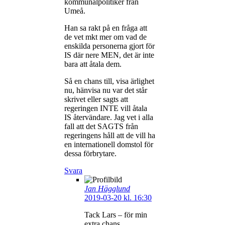
kommunalpolitiker från
Umeå.
Han sa rakt på en fråga att
de vet mkt mer om vad de
enskilda personerna gjort för
IS där nere MEN, det är inte
bara att åtala dem.
Så en chans till, visa ärlighet
nu, hänvisa nu var det står
skrivet eller sagts att
regeringen INTE vill åtala
IS återvändare. Jag vet i alla
fall att det SAGTS från
regeringens håll att de vill ha
en internationell domstol för
dessa förbrytare.
Svara
Jan Hägglund
2019-03-20 kl. 16:30
Tack Lars – för min
extra chans.