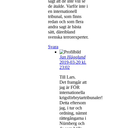
sagt att de inte vill se
de ätalde. Varför inte i
en internationell
tribunal, som finns
redan och som flera
andra sagt är bästa
sätt, däreibland
svenska terrorexperter.
Svara
Jan Hägglund
2019-03-20 kl.
23:02
Till Lars.
Det framgår att
jag är FÖR
internationella
krigsförbrytartribunaler!
Detta eftersom
jag, i tur och
ordning, nämnt
rättegångarna i
Nürnberg och