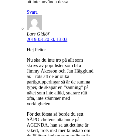
att inte använda dessa.
Svara
Lars Gidlöf
2019-03-20 kl. 13:03
Hej Petter
Nu ska du inte tro på allt som
skrivs av populister som bl a
Jimmy Åkesson och Jan Hägglund
är. Trots att de är olika
partigrupperingar så är de samma
typer, de skapar en ”sanning” på
nätet som inte alltid, snarare rätt
ofta, inte stämmer med
verkligheten.
För det första så borde du sett
SÄPO chefens uttalande på
AGENDA, han sa att det inte är
säkert, trots mkt mer kunskap om
de IS återvändare som troligen är