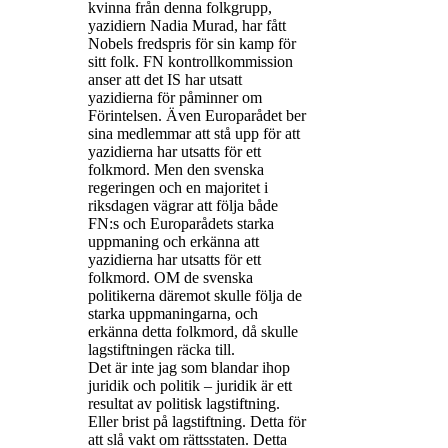
kvinna från denna folkgrupp,
yazidiern Nadia Murad, har fått
Nobels fredspris för sin kamp för
sitt folk. FN kontrollkommission
anser att det IS har utsatt
yazidierna för påminner om
Förintelsen. Även Europarådet ber
sina medlemmar att stå upp för att
yazidierna har utsatts för ett
folkmord. Men den svenska
regeringen och en majoritet i
riksdagen vägrar att följa både
FN:s och Europarådets starka
uppmaning och erkänna att
yazidierna har utsatts för ett
folkmord. OM de svenska
politikerna däremot skulle följa de
starka uppmaningarna, och
erkänna detta folkmord, då skulle
lagstiftningen räcka till.
Det är inte jag som blandar ihop
juridik och politik – juridik är ett
resultat av politisk lagstiftning.
Eller brist på lagstiftning. Detta för
att slå vakt om rättsstaten. Detta