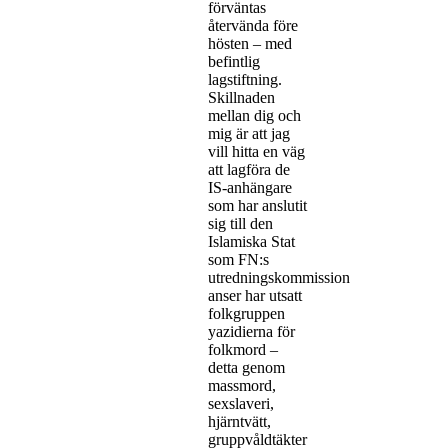
förväntas
återvända före
hösten – med
befintlig
lagstiftning.
Skillnaden
mellan dig och
mig är att jag
vill hitta en väg
att lagföra de
IS-anhängare
som har anslutit
sig till den
Islamiska Stat
som FN:s
utredningskommission
anser har utsatt
folkgruppen
yazidierna för
folkmord –
detta genom
massmord,
sexslaveri,
hjärntvätt,
gruppvåldtäkter