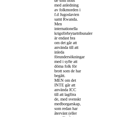
de som hölls
med anledning
av folkmorden i
f.d Jugoslavien
samt Rwanda.
Men
internationella
krigsförbrytartribunaler
är endast bra
om det går att
använda till att
inleda
förundersökningar
med i syfte att
döma folk för
brott som de har
begått.
MEN om det
INTE går att
använda ICC
till att lagföra
de, med svenskt
medborgarskap,
som redan har
återvänt (eller