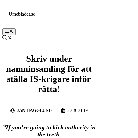
Hoppa
till
Umebladet.se
innehåll
Meny
Skriv under
namninsamling för att
ställa IS-krigare inför
rätta!
JAN HÄGGLUND
2019-03-19
”If you’re going to kick authority in
the teeth,