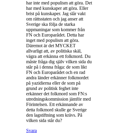
har inte med populism att göra. Det
har med kunskaper att göra. Eller
brist på kunskaper. Jag slår vakt
om rättsstaten och jag anser att
Sverige ska följa de starka
uppmaningar som kommer från
FN och Europarådet. Detta har
inget med populism att göra.
Däremot är det MYCKET
allvarligt att, av politiska skäl,
vägra att erkänna ett folkmord. Du
måste fråga dig själv vilken sida du
står på i denna fråga: de som likt
FN och Europarådet och en rad
andra länder erkänner folkmordet
på yazidierna eller de som på
grund av politisk feghet inte
erkänner det folkmord som FN:s
utredningskommission jämför med
Förintelsen. Ett erkännande av
detta folkmord skulle ge Sverige
den lagstiftning som krävs. På
vilken sida står du?
Svara