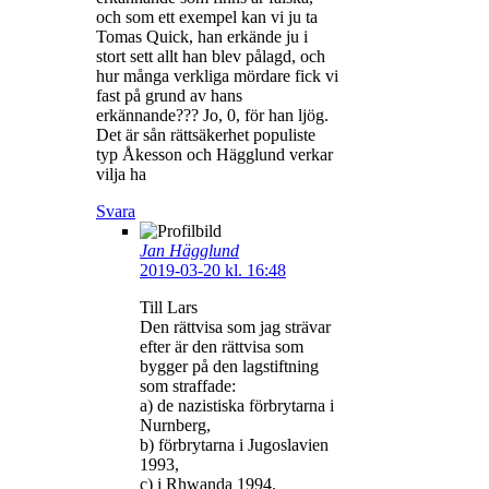
och som ett exempel kan vi ju ta
Tomas Quick, han erkände ju i
stort sett allt han blev pålagd, och
hur många verkliga mördare fick vi
fast på grund av hans
erkännande??? Jo, 0, för han ljög.
Det är sån rättsäkerhet populiste
typ Åkesson och Hägglund verkar
vilja ha
Svara
Jan Hägglund
2019-03-20 kl. 16:48
Till Lars
Den rättvisa som jag strävar
efter är den rättvisa som
bygger på den lagstiftning
som straffade:
a) de nazistiska förbrytarna i
Nurnberg,
b) förbrytarna i Jugoslavien
1993,
c) i Rhwanda 1994.