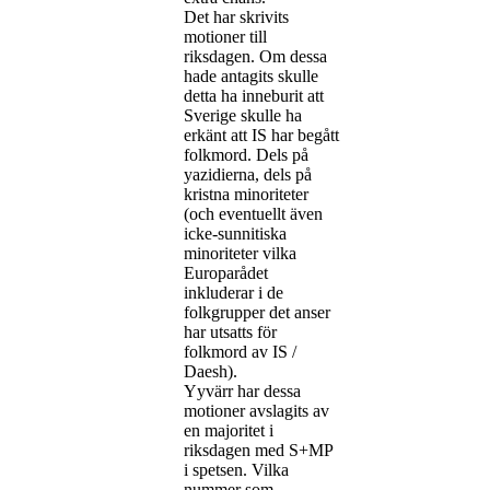
Det har skrivits
motioner till
riksdagen. Om dessa
hade antagits skulle
detta ha inneburit att
Sverige skulle ha
erkänt att IS har begått
folkmord. Dels på
yazidierna, dels på
kristna minoriteter
(och eventuellt även
icke-sunnitiska
minoriteter vilka
Europarådet
inkluderar i de
folkgrupper det anser
har utsatts för
folkmord av IS /
Daesh).
Yyvärr har dessa
motioner avslagits av
en majoritet i
riksdagen med S+MP
i spetsen. Vilka
nummer som