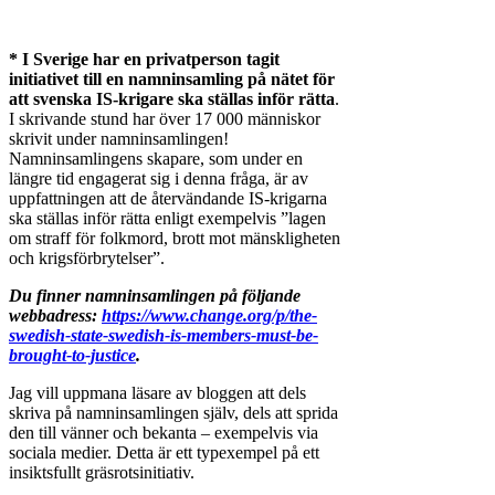
* I Sverige har en privatperson tagit
initiativet till en namninsamling på nätet för
att svenska IS-krigare ska ställas inför rätta
.
I skrivande stund har över 17 000 människor
skrivit under namninsamlingen!
Namninsamlingens skapare, som under en
längre tid engagerat sig i denna fråga, är av
uppfattningen att de återvändande IS-krigarna
ska ställas inför rätta enligt exempelvis ”lagen
om straff för folkmord, brott mot mänskligheten
och krigsförbrytelser”.
Du finner namninsamlingen på följande
webbadress:
https://www.change.org/p/the-
swedish-state-swedish-is-members-must-be-
brought-to-justice
.
Jag vill uppmana läsare av bloggen att dels
skriva på namninsamlingen själv, dels att sprida
den till vänner och bekanta – exempelvis via
sociala medier. Detta är ett typexempel på ett
insiktsfullt gräsrotsinitiativ.