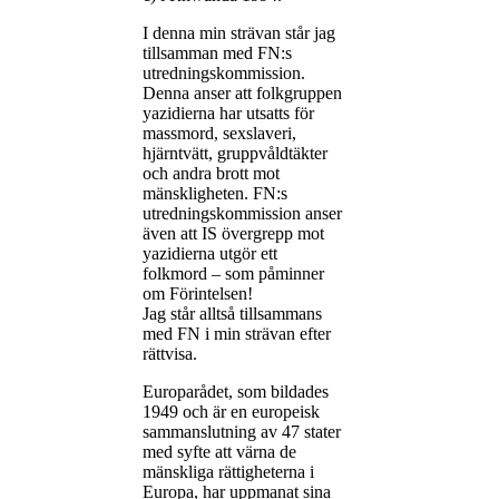
I denna min strävan står jag
tillsamman med FN:s
utredningskommission.
Denna anser att folkgruppen
yazidierna har utsatts för
massmord, sexslaveri,
hjärntvätt, gruppvåldtäkter
och andra brott mot
mänskligheten. FN:s
utredningskommission anser
även att IS övergrepp mot
yazidierna utgör ett
folkmord – som påminner
om Förintelsen!
Jag står alltså tillsammans
med FN i min strävan efter
rättvisa.
Europarådet, som bildades
1949 och är en europeisk
sammanslutning av 47 stater
med syfte att värna de
mänskliga rättigheterna i
Europa, har uppmanat sina