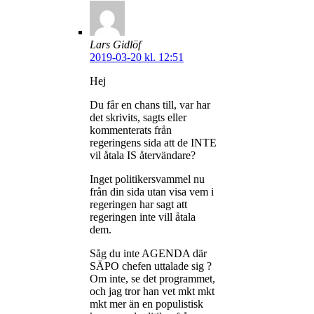
Lars Gidlöf
2019-03-20 kl. 12:51
Hej
Du får en chans till, var har
det skrivits, sagts eller
kommenterats från
regeringens sida att de INTE
vil åtala IS återvändare?
Inget politikersvammel nu
från din sida utan visa vem i
regeringen har sagt att
regeringen inte vill åtala
dem.
Såg du inte AGENDA där
SÄPO chefen uttalade sig ?
Om inte, se det programmet,
och jag tror han vet mkt mkt
mkt mer än en populistisk