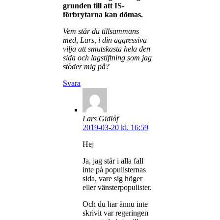
grunden till att IS-
förbrytarna kan dömas.
Vem står du tillsammans
med, Lars, i din aggressiva
vilja att smutskasta hela den
sida och lagstiftning som jag
stöder mig på?
Svara
Lars Gidlöf
2019-03-20 kl. 16:59
Hej
Ja, jag står i alla fall
inte på populisternas
sida, vare sig höger
eller vänsterpopulister.
Och du har ännu inte
skrivit var regeringen