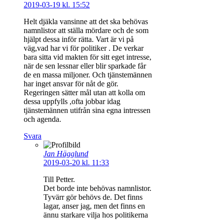
2019-03-19 kl. 15:52
Helt djäkla vansinne att det ska behövas
namnlistor att ställa mördare och de som
hjälpt dessa inför rätta. Vart är vi på
väg,vad har vi för politiker . De verkar
bara sitta vid makten för sitt eget intresse,
när de sen lessnar eller blir sparkade får
de en massa miljoner. Och tjänstemännen
har inget ansvar för nåt de gör.
Regeringen sätter mål utan att kolla om
dessa uppfylls ,ofta jobbar idag
tjänstemännen utifrån sina egna intressen
och agenda.
Svara
Jan Hägglund
2019-03-20 kl. 11:33
Till Petter.
Det borde inte behövas namnlistor.
Tyvärr gör behövs de. Det finns
lagar, anser jag, men det finns en
ännu starkare vilja hos politikerna