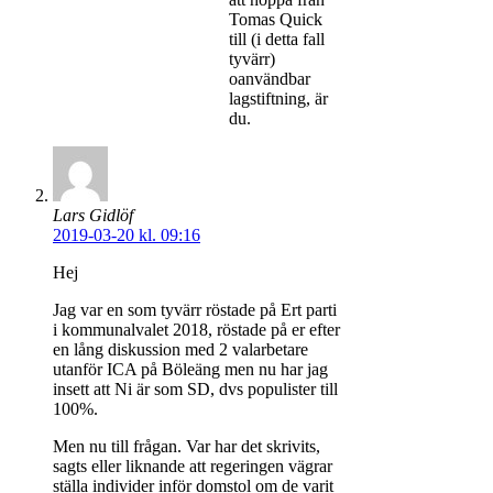
Tomas Quick
till (i detta fall
tyvärr)
oanvändbar
lagstiftning, är
du.
Lars Gidlöf
2019-03-20 kl. 09:16
Hej
Jag var en som tyvärr röstade på Ert parti
i kommunalvalet 2018, röstade på er efter
en lång diskussion med 2 valarbetare
utanför ICA på Böleäng men nu har jag
insett att Ni är som SD, dvs populister till
100%.
Men nu till frågan. Var har det skrivits,
sagts eller liknande att regeringen vägrar
ställa individer inför domstol om de varit