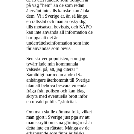
på väg ”hem” än de som redan
återvänt inte alls kanske kan åtala
dem. Vi i Sverige är, än så länge,
en rättsstat och man är oskyldig
tills motsatsen bevisats, och SÄPO
kan inte använda all information de
har pga att det är
underrättelseinformation som inte
får användas som bevis.
Sen skriver populisten, som jag
tyvärr lade min kommunala
valsedel på, att, jag citerar ”
Samtidigt har redan andra IS-
anhängare återkommit till Sverige
utan att behöva besvara en enda
fråga från polisen och kan idag
skryta med eventuella brott inför
en utvald publik ”,slutcitat.
Om man skulle dömma folk, vilket
man gjort i Sverige just pga av att
man skrytit om sina gärningar så är
detta inte en rättstat. Många av de
erkännande som finns är falska,