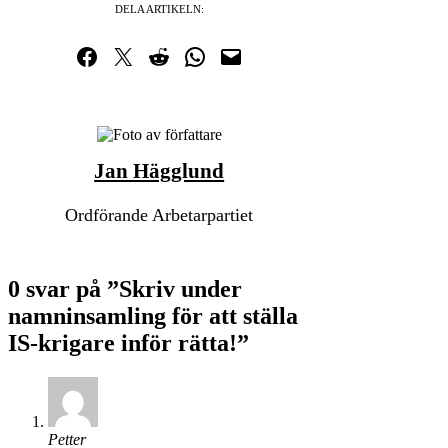
DELA ARTIKELN:
Dela på Facebook
Dela på Twitter
Dela på Reddit
Dela i WhatsApp
Maila en länk
Jan Hägglund
Ordförande Arbetarpartiet
0 svar på ”Skriv under
namninsamling för att ställa
IS-krigare inför rätta!”
Petter