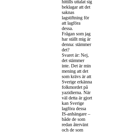
hittills uttalat sig
beklagar att det
saknas
lagstiftning för
att lagföra
dessa.
Frågan som jag
har ställt mig är
denna: stämmer
det?
Svaret är: Nej,
det stämmer
inte. Det är min
mening att det
som krävs är att
Sverige erkänna
folkmordet på
yazidierna. När
väl detta är gjort
kan Sverige
lagföra dessa
IS-anhängare –
både de som
redan återvänt
och de som