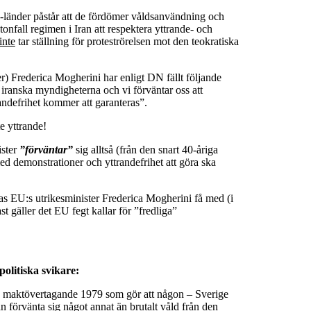
-länder påstår att de fördömer våldsanvändning och
nfall regimen i Iran att respektera yttrande- och
inte
tar ställning för proteströrelsen mot den teokratiska
er) Frederica Mogherini har enligt DN fällt följande
 iranska myndigheterna och vi förväntar oss att
randefrihet kommer att garanteras”.
e yttrande!
ister
”förväntar”
sig alltså (från den snart 40-åriga
med demonstrationer och yttrandefrihet att göra ska
kas EU:s utrikesminister Frederica Mogherini få med (i
st gäller det EU fegt kallar för ”fredliga”
spolitiska svikare:
as maktövertagande 1979 som gör att någon – Sverige
an
förvänta
sig något annat än brutalt våld från den