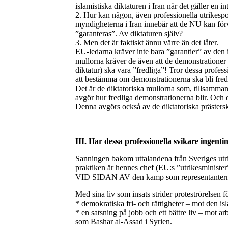
islamistiska diktaturen i Iran när det gäller en in
2. Hur kan någon, även professionella utrikespol
myndigheterna i Iran innebär att de NU kan förv
”
garanteras
”. Av diktaturen själv?
3. Men det är faktiskt ännu värre än det låter.
EU-ledarna kräver inte bara ”garantier” av den is
mullorna kräver de även att de demonstrationer
diktatur) ska vara ”fredliga”! Tror dessa professi
att bestämma om demonstrationerna ska bli fredl
Det är de diktatoriska mullorna som, tillsamman
avgör hur fredliga demonstrationerna blir. Och 
Denna avgörs också av de diktatoriska prästersk
III. Har dessa professionella svikare ingenti
Sanningen bakom uttalandena från Sveriges utr
praktiken är hennes chef (EU:s ”utrikesminister”
VID SIDAN AV den kamp som representanterna för
Med sina liv som insats strider proteströrelsen fö
* demokratiska fri- och rättigheter – mot den isl
* en satsning på jobb och ett bättre liv – mot ar
som Bashar al-Assad i Syrien.