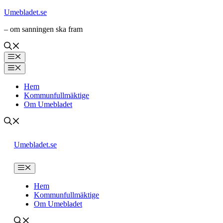
Hoppa
Umebladet.se
till
– om sanningen ska fram
innehåll
Meny
Meny
Hem
Kommunfullmäktige
Om Umebladet
Umebladet.se
Meny
Hem
Kommunfullmäktige
Om Umebladet