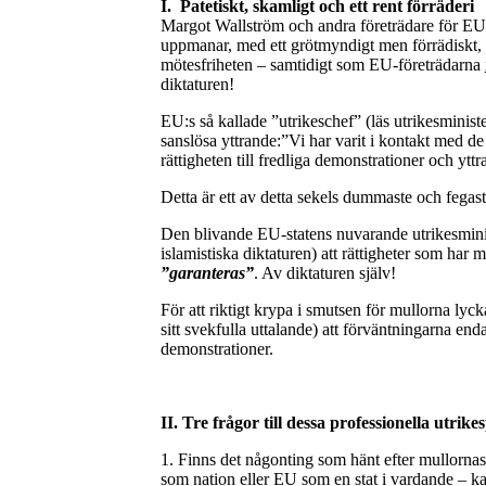
I. Patetiskt, skamligt och ett rent förräderi
Margot Wallström och andra företrädare för EU
uppmanar, med ett grötmyndigt men förrädiskt, to
mötesfriheten – samtidigt som EU-företrädarna
diktaturen!
EU:s så kallade ”utrikeschef” (läs utrikesminist
sanslösa yttrande:”Vi har varit i kontakt med de
rättigheten till fredliga demonstrationer och ytt
Detta är ett av detta sekels dummaste och fegast
Den blivande EU-statens nuvarande utrikesmin
islamistiska diktaturen) att rättigheter som har 
”garanteras”
. Av diktaturen själv!
För att riktigt krypa i smutsen för mullorna lyc
sitt svekfulla uttalande) att förväntningarna enda
demonstrationer.
II. Tre frågor till dessa professionella utrike
1. Finns det någonting som hänt efter mullorn
som nation eller EU som en stat i vardande – k