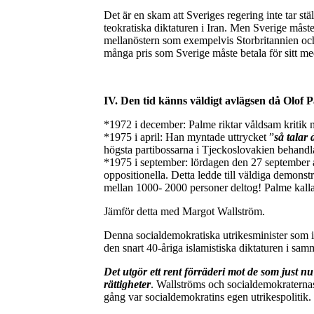
Det är en skam att Sveriges regering inte tar stä
teokratiska diktaturen i Iran. Men Sverige mås
mellanöstern som exempelvis Storbritannien och 
många pris som Sverige måste betala för sitt m
IV. Den tid känns väldigt avlägsen då Olof 
*1972 i december: Palme riktar våldsam kritik
*1975 i april: Han myntade uttrycket ”
så talar
högsta partibossarna i Tjeckoslovakien behandl
*1975 i september: lördagen den 27 september a
oppositionella. Detta ledde till väldiga demons
mellan 1000- 2000 personer deltog! Palme kalla
Jämför detta med Margot Wallström.
Denna socialdemokratiska utrikesminister som int
den snart 40-åriga islamistiska diktaturen i sam
Det utgör ett rent förräderi mot de som just nu
rättigheter
. Wallströms och socialdemokraternas
gång var socialdemokratins egen utrikespolitik.