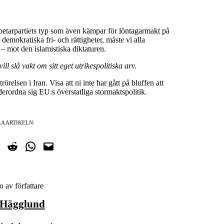
rbetarpartiets typ som även kämpar för löntagarmakt på
 demokratiska fri- och rättigheter, måste vi alla
 – mot den islamistiska diktaturen.
 slå vakt om sitt eget utrikespolitiska arv.
örelsen i Iran. Visa att ni inte har gått på bluffen att
nderordna sig EU:s överstatliga stormaktspolitik.
A ARTIKELN:
cebook
på Twitter
Dela på Reddit
Dela i WhatsApp
Maila en länk
 Hägglund