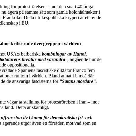
llning för proteströrelsen – mot den snart 40-åriga
te nu agera på samma sätt som gamla kolonialmakter i
Frankrike. Detta utrikespolitiska kryperi är ett av de
edlemskap i EU.
Palme kritiserade övergreppen i världen:
 mot USA:s barbariska
bombningar av Hanoi
,
 diktaturens kreatur med varandra
”, angående hur de
ade oppositionella,
vrättade Spaniens fascistiske diktator Franco fem
trationer runtom i världen. Bland annat i Umeå där
de de ansvariga fascisterna för
”Satans mördare”.
e vågar ta ställning för proteströrelsen i Iran – mot
ma land. Detta är skamligt.
 offrar sina liv i kamp för demokratiska fri- och
 agerande utgör även ett förräderi mot vad som en