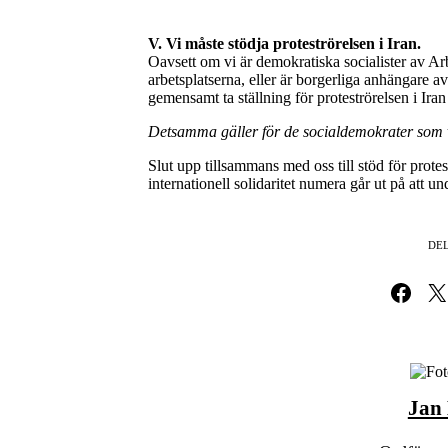
V. Vi måste stödja proteströrelsen i Iran.
Oavsett om vi är demokratiska socialister av A
arbetsplatserna, eller är borgerliga anhängare av
gemensamt ta ställning för proteströrelsen i Iran
Detsamma gäller för de socialdemokrater som vill
Slut upp tillsammans med oss till stöd för protestr
internationell solidaritet numera går ut på att u
DEL
Dela på Fa
Dela 
Jan