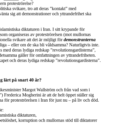
tern proteströrelse?
itiska svikare, tro att deras ”kontakt” med
änta sig att demonstrationer och yttrandefrihet ska
lamistiska diktaturen i Iran. I sitt krypande för
 som organiseras av proteströrelsen (mot mullornas
onella svikare att det är möjligt för
demonstranterna
iga – eller om de ska bli våldsamma? Naturligtvis inte.
s med deras lydiga redskap ”revolutionsgardisterna”,
detsamma gäller för omfattningen av yttrandefriheten.
apet och deras lydiga redskap ”revolutionsgardisterna”.
ng lärt på snart 40 år?
ikesminister Margot Wallström och från vad som i
) Frederica Mogherini är att de helt öppet ställer sig
 proteströrelsen i Iran för just nu – på liv och död.
r:
amistiska diktaturen,
betslöshet, korruption och mullornas stöd till diktatorer