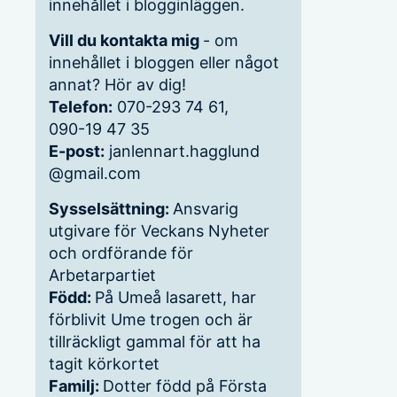
innehållet i blogginläggen.
Vill du kontakta mig
- om
innehållet i bloggen eller något
annat? Hör av dig!
Telefon:
070-293 74 61,
090-19 47 35
E-post:
janlennart.hagglund
@gmail.com
Sysselsättning:
Ansvarig
utgivare för Veckans Nyheter
och ordförande för
Arbetarpartiet
Född:
På Umeå lasarett, har
förblivit Ume trogen och är
tillräckligt gammal för att ha
tagit körkortet
Familj:
Dotter född på Första