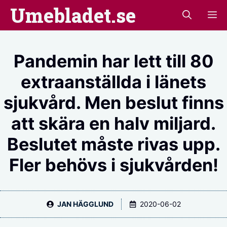
Hoppa
Umebladet.se
M
till
innehåll
Pandemin har lett till 80
extraanställda i länets
sjukvård. Men beslut finns
att skära en halv miljard.
Beslutet måste rivas upp.
Fler behövs i sjukvården!
JAN HÄGGLUND
2020-06-02