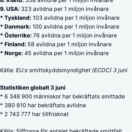
8. Irland:
338 avlidna per 1 miljon invånare
9. USA:
323 avlidna per 1 miljon invånare
* Tyskland:
103 avlidna per 1 miljon invånare
* Danmark:
100 avlidna per 1 miljon invånare
* Österrike:
76 avlidna per 1 miljon invånare
* Finland:
58 avlidna per 1 miljon invånare
* Norge:
45 avlidna per 1 miljon invånare
Källa: EU:s smittskyddsmyndighet (ECDC) 3 juni
Statistiken globalt 3 juni
* 6 348 900 människor har bekräftats smittade
* 380 810 har bekräftats avlidna
* 2 743 777 har tillfrisknat
Källa: Siffrorna för antalet bekräftade smittfall