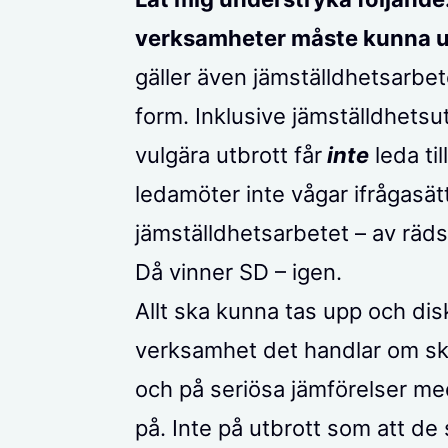
verksamheter måste kunna u
gäller även jämställdhetsarbe
form. Inklusive jämställdhetsu
vulgära utbrott får
inte
leda til
ledamöter inte vågar ifrågasä
jämställdhetsarbetet – av räds
Då vinner SD – igen.
Allt ska kunna tas upp och di
verksamhet det handlar om ska
och på seriösa jämförelser med
på. Inte på utbrott som att d