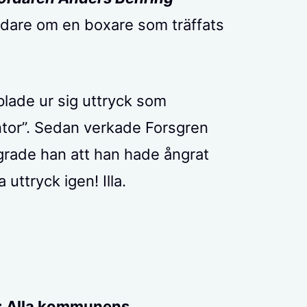
edare om en boxare som träffats
lade ur sig uttryck som
untor”. Sedan verkade Forsgren
grade han att han hade ångrat
uttryck igen! Illa.
e: Alla kommunens