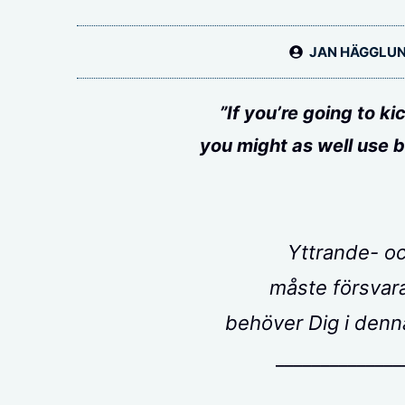
JAN HÄGGLU
”If you’re going to ki
you might as well use b
Yttrande- oc
måste försvara
behöver Dig i den
______________