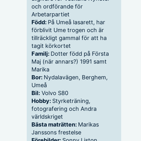
och ordförande för
Arbetarpartiet
Född:
På Umeå lasarett, har
förblivit Ume trogen och är
tillräckligt gammal för att ha
tagit körkortet
Familj:
Dotter född på Första
Maj (när annars?) 1991 samt
Marika
Bor:
Nydalavägen, Berghem,
Umeå
Bil:
Volvo S80
Hobby:
Styrketräning,
fotografering och Andra
världskriget
Bästa maträtten:
Marikas
Janssons frestelse
Förebilder:
Sonny Liston