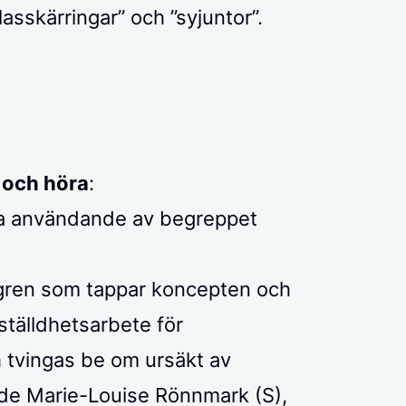
asskärringar” och ”syjuntor”.
e och höra
:
ära användande av begreppet
sgren som tappar koncepten och
ställdhetsarbete för
h tvingas be om ursäkt av
de Marie-Louise Rönnmark (S),