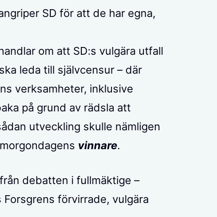
angriper SD för att de har egna,
handlar om att SD:s vulgära utfall
ka leda till självcensur – där
ens verksamheter, inklusive
lbaka på grund av rädsla att
dan utveckling skulle nämligen
ll morgondagens
vinnare
.
från debatten i fullmäktige –
Forsgrens förvirrade, vulgära