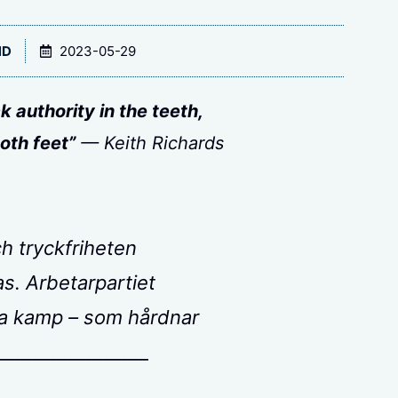
ND
2023-05-29
ck authority in the teeth,
oth feet”
— Keith Richards
h tryckfriheten
s. Arbetarpartiet
na kamp – som hårdnar
_________________