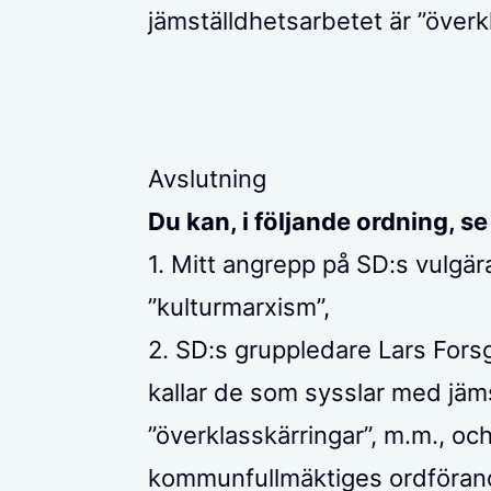
jämställdhetsarbetet är ”överkl
Avslutning
Du kan, i följande ordning, s
1. Mitt angrepp på SD:s vulg
”kulturmarxism”,
2. SD:s gruppledare Lars For
kallar de som sysslar med jäm
”överklasskärringar”, m.m., oc
kommunfullmäktiges ordföran