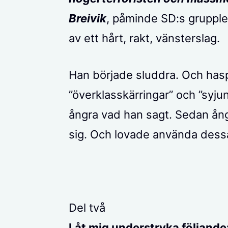
Breivik
, påminde SD:s gruppl
av ett hårt, rakt, vänsterslag.
Han började sluddra. Och hasp
”överklasskärringar” och ”syj
ångra vad han sagt. Sedan ån
sig. Och lovade använda dessa 
Del två
Låt mig understryka följand