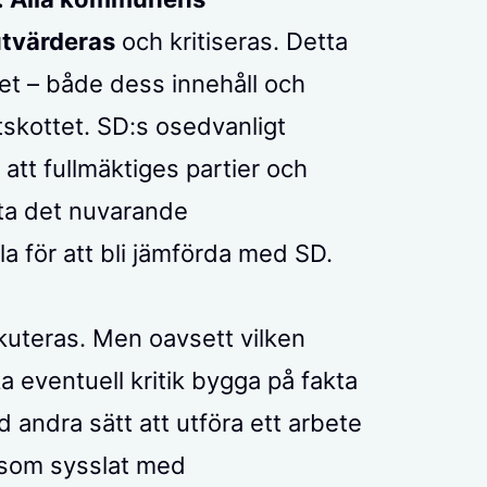
tvärderas
och kritiseras. Detta
tet – både dess innehåll och
tskottet. SD:s osedvanligt
l att fullmäktiges partier och
tta det nuvarande
la för att bli jämförda med SD.
skuteras. Men oavsett vilken
 eventuell kritik bygga på fakta
 andra sätt att utföra ett arbete
e som sysslat med