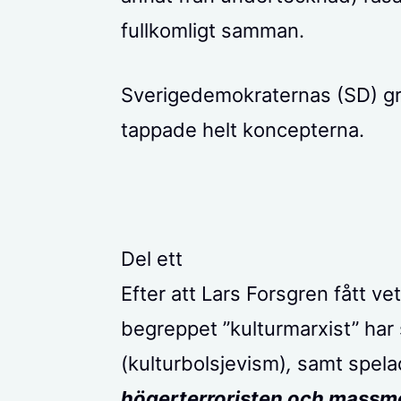
fullkomligt samman.
Sverigedemokraternas (SD) gr
tappade helt koncepterna.
Del ett
Efter att Lars Forsgren fått ve
begreppet ”kulturmarxist” har 
(kulturbolsjevism)
,
samt spelad
högerterroristen och massm