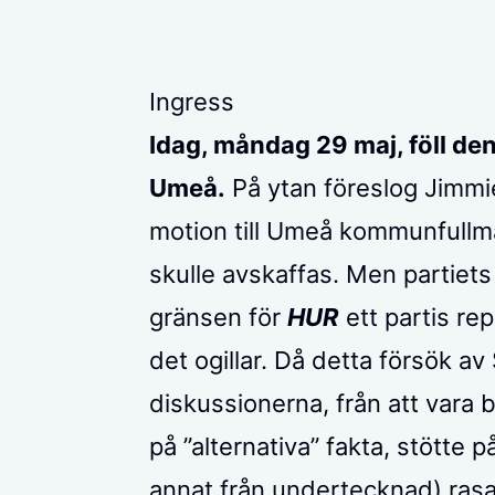
Ingress
Idag, måndag 29 maj, föll den
Umeå.
På ytan föreslog Jimmi
motion till Umeå kommunfullmä
skulle avskaffas. Men partiets
gränsen för
HUR
ett partis re
det ogillar. Då detta försök av
diskussionerna, från att vara b
på ”alternativa” fakta, stötte 
annat från undertecknad) ras