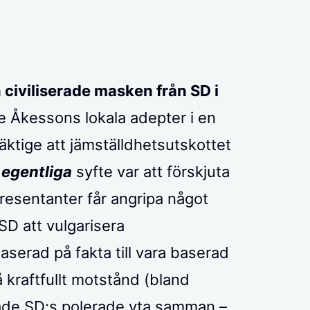
 civiliserade masken från SD i
e Åkessons lokala adepter i en
ktige att jämställdhetsutskottet
egentliga
syfte var att förskjuta
presentanter får angripa något
 SD att vulgarisera
aserad på fakta till vara baserad
på kraftfullt motstånd (bland
ade SD:s polerade yta samman –