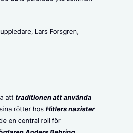
uppledare, Lars Forsgren,
ta att
traditionen att använda
sina rötter hos
Hitlers nazister
e en central roll för
ördaren Anders Behring