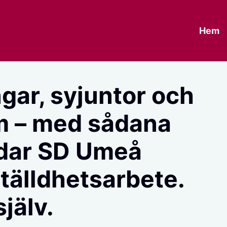
Hem
gar, syjuntor och
m – med sådana
ärdar SD Umeå
älldhetsarbete.
själv.