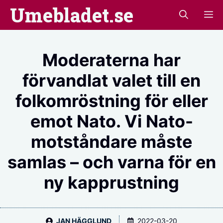
Hoppa
Umebladet.se
M
till
innehåll
Moderaterna har
förvandlat valet till en
folkomröstning för eller
emot Nato. Vi Nato-
motståndare måste
samlas – och varna för en
ny kapprustning
JAN HÄGGLUND
2022-03-20