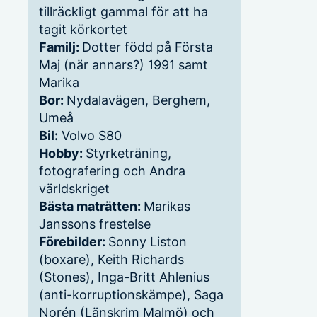
tillräckligt gammal för att ha
tagit körkortet
Familj:
Dotter född på Första
Maj (när annars?) 1991 samt
Marika
Bor:
Nydalavägen, Berghem,
Umeå
Bil:
Volvo S80
Hobby:
Styrketräning,
fotografering och Andra
världskriget
Bästa maträtten:
Marikas
Janssons frestelse
Förebilder:
Sonny Liston
(boxare), Keith Richards
(Stones), Inga-Britt Ahlenius
(anti-korruptionskämpe), Saga
Norén (Länskrim Malmö) och