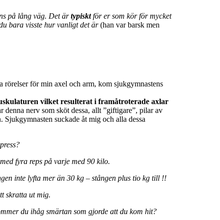
yns på lång väg. Det är
typiskt
för er som kör för mycket
du bara visste hur vanligt det är
(han var barsk men
.
a rörelser för min axel och arm, kom sjukgymnastens
skulaturen vilket resulterat i framåtroterade axlar
r denna nerv som sköt dessa, allt ”giftigare”, pilar av
n. Sjukgymnasten suckade åt mig och alla dessa
kpress?
 med fyra reps på varje med 90 kilo.
gen inte lyfta mer än 30 kg – stången plus tio kg till !!
 skratta ut mig.
ommer du ihåg smärtan som gjorde att du kom hit?