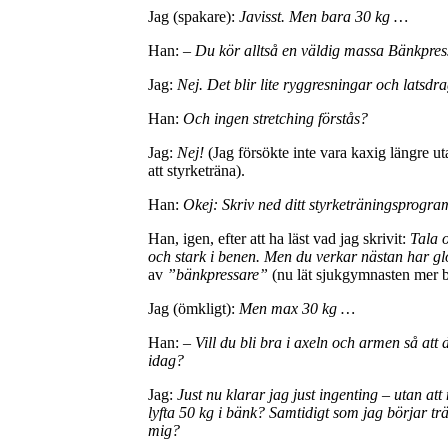
Jag (spakare):
Javisst. Men bara 30 kg …
Han: –
Du kör alltså en väldig massa Bänkpres
Jag:
Nej. Det blir lite ryggresningar och latsdr
Han:
Och ingen stretching förstås?
Jag:
Nej!
(Jag försökte inte vara kaxig längre ut
att styrketräna).
Han:
Okej: Skriv ned ditt styrketräningsprogra
Han, igen, efter att ha läst vad jag skrivit:
Tala 
och stark i benen. Men du verkar nästan har glö
av
”bänkpressare”
(nu lät sjukgymnasten mer 
Jag (ömkligt):
Men max 30 kg …
Han:
– Vill du bli bra i axeln och armen så att
idag?
Jag:
Just nu klarar jag just ingenting – utan at
lyfta 50 kg i bänk? Samtidigt som jag börjar tr
mig?