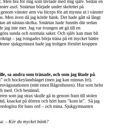
gt. Men bra för mig som tävlade med mig själv. Sedan en
vänster axel. Smärtan började under skelettet på
genom vänster arm via biceps för att mynna ut i vänster
ips. Men även då jag körde bänk. Det hade gått så långt
utan att nästan-skrika. Smärtan hade funnits där sedan
 jag inte mer. Jag var tvungen att gå till en
a göra sunda och normala saker. Och själv kan man bli
ktigt – jag tvingades börja träna på ett mycket bättre
 denne sjukgymnast hade jag troligen förstört kroppen
lle, sa andra som tränade, och som jag litade på
.
n” och hockeylandslaget (men jag kan minnas fel).
ärnvägsstationen (mitt emot Bågenhusen). Hur som helst
och med. Och bestämd.
ren som jag strax skulle gå in genom fram till stolen
 tid, knackat på dörren och hört hans ”kom in”. Så jag
a redogöra för hans ord – och mina. Sjukgymnasten
sa:
– Kör du mycket bänk?