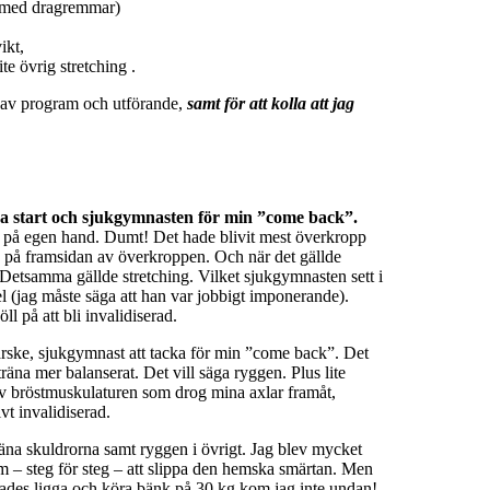
a med dragremmar)
ikt,
te övrig stretching .
ng av program och utförande,
samt för att kolla att jag
ina start och sjukgymnasten för min ”come back”.
– på egen hand. Dumt! Det hade blivit mest överkropp
g på framsidan av överkroppen. Och när det gällde
Detsamma gällde stretching. Vilket sjukgymnasten sett i
 (jag måste säga att han var jobbigt imponerande).
 på att bli invalidiserad.
arske, sjukgymnast att tacka för min ”come back”. Det
räna mer balanserat. Det vill säga ryggen. Plus lite
av bröstmuskulaturen som drog mina axlar framåt,
t invalidiserad.
 träna skuldrorna samt ryggen i övrigt. Jag blev mycket
m – steg för steg – att slippa den hemska smärtan. Men
gades ligga och köra bänk på 30 kg kom jag inte undan!