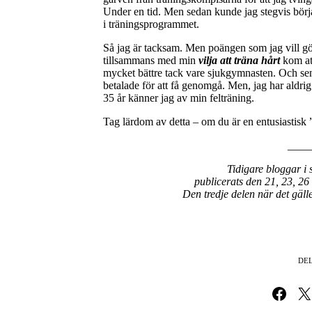
Under en tid. Men sedan kunde jag stegvis börja 
i träningsprogrammet.
Så jag är tacksam. Men poängen som jag vill g
tillsammans med min
vilja att träna hårt
kom att
mycket bättre tack vare sjukgymnasten. Och se
betalade för att få genomgå. Men, jag har aldrig 
35 år känner jag av min felträning.
Tag lärdom av detta – om du är en entusiastisk 
____
Tidigare bloggar i 
publicerats den 21, 23, 26
Den tredje delen när det gäl
DEL
Dela på Fa
Dela 