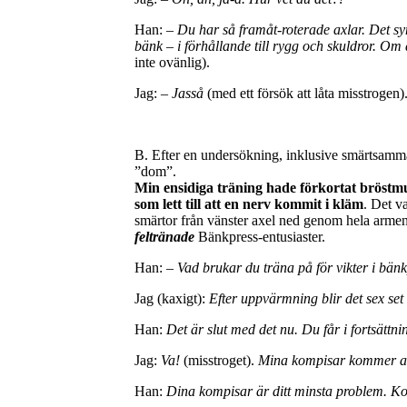
Han: –
Du har så framåt-roterade axlar. Det s
bänk – i förhållande till rygg och skuldror. Om 
inte ovänlig).
Jag:
– Jasså
(med ett försök att låta misstrogen)
B. Efter en undersökning, inklusive smärtsamm
”dom”.
Min ensidiga träning hade förkortat bröstmu
som lett till att en nerv kommit i kläm
. Det va
smärtor från vänster axel ned genom hela arme
feltränade
Bänkpress-entusiaster.
Han:
– Vad brukar du träna på för vikter i bän
Jag (kaxigt):
Efter uppvärmning blir det sex set
Han:
Det är slut med det nu. Du får i fortsättnin
Jag:
Va!
(misstroget).
Mina kompisar kommer att
Han:
Dina kompisar är ditt minsta problem. K