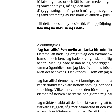
b) latsdrag, massor och lätt (senare medeltung
c) omvända flyes, många och lätta,
d) ryggresningar, många och många plus egen v
e) samt stretching av bröstmuskulaturen – plus li
Till detta lades en ny besökstid, för uppföljni
höll mig till max 30 kg i bänk.
Avslutningsvis
Jag har alltså Wermelin att tacka för min f
Däremellan hade jag dragit iväg och toktränat 
framsida och ben. Jag hade blivit ganska krafti
benen. Men jag hade nästan helt glömt ryggen. 
samma ögonblick som jag klev över hans tröskel
Men det behövdes. Det kändes ju som om jag höll
Jag har alltså denne mycket kunnige, och lite b
var definitivt tack vare honom som jag började t
stretching. Vilket motverkade den förkortning 
klämde på nerven / nerverna och gjorde mig halv
Jag märkte snabbt att det faktiskt var roligt att
starkare i ryggen, såg mer balanserad ut och ko
garven från träningskompisarna för att jag tvin