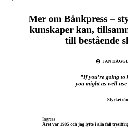
Mer om Bänkpress – sty
kunskaper kan, tillsam
till bestående 
JAN HÄGG
”If you’re going to 
you might as well use
Styrketrän
Ingress
Året var 1985 och jag lyfte i alla fall tresiffri