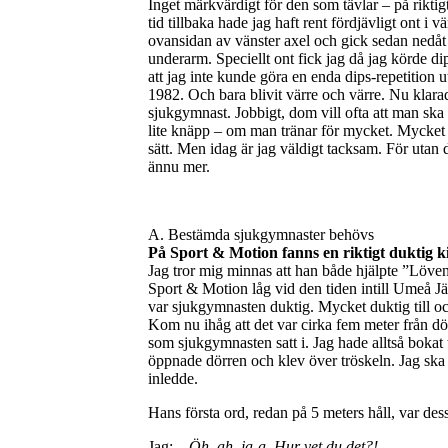
Inget märkvärdigt för den som tävlar – på rikti
tid tillbaka hade jag haft rent fördjävligt ont i 
ovansidan av vänster axel och gick sedan nedåt 
underarm. Speciellt ont fick jag då jag körde d
att jag inte kunde göra en enda dips-repetition 
1982. Och bara blivit värre och värre. Nu klarade
sjukgymnast. Jobbigt, dom vill ofta att man sk
lite knäpp – om man tränar för mycket. Mycket ri
sätt. Men idag är jag väldigt tacksam. För utan
ännu mer.
A. Bestämda sjukgymnaster behövs
På Sport & Motion fanns en riktigt duktig ki
Jag tror mig minnas att han både hjälpte ”Löve
Sport & Motion låg vid den tiden intill Umeå J
var sjukgymnasten duktig. Mycket duktig till 
Kom nu ihåg att det var cirka fem meter från dör
som sjukgymnasten satt i. Jag hade alltså bokat
öppnade dörren och klev över tröskeln. Jag sk
inledde.
Hans första ord, redan på 5 meters håll, var des
Jag: –
Öh, ah, ja-a. Hur vet du det?!