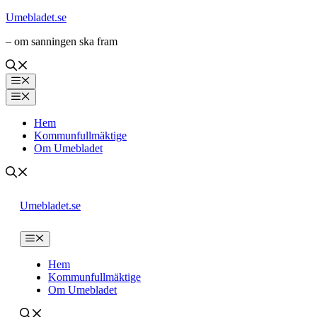
Hoppa
Umebladet.se
till
– om sanningen ska fram
innehåll
Meny
Meny
Hem
Kommunfullmäktige
Om Umebladet
Umebladet.se
Meny
Hem
Kommunfullmäktige
Om Umebladet