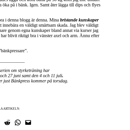
öka på i bänk. Igen. Samt åter lägga till dips och flyes
öra i denna blogg är denna. Mina
bristande kunskaper
 innebära en väldigt smärtsam skada. Jag blev väldigt
nare genom egna kunskaper bland annat via kurser jag
har blivit riktigt bra i vänster axel och arm. Ännu efter
”bänkpressare”.
___________
serien om styrketräning har
 och 27 juni samt den 4 och 11 juli
.
ler just Bänkpress kommer på torsdag.
A ARTIKELN:
cebook
på Twitter
Dela på Reddit
Dela i WhatsApp
Maila en länk