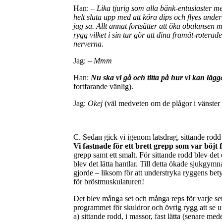
Han: –
Lika tjurig som alla bänk-entusiaster me
helt sluta upp med att köra dips och flyes und
jag sa. Allt annat fortsätter att öka obalansen
rygg vilket i sin tur gör att dina framåt-roterad
nerverna.
Jag:
– Mmm
Han:
Nu ska vi gå och titta på hur vi kan lägg
fortfarande vänlig).
Jag:
Okej
(väl medveten om de plågor i vänster 
C. Sedan gick vi igenom latsdrag, sittande rod
Vi fastnade för ett brett grepp som var böjt
grepp samt ett smalt. För sittande rodd blev det
blev det lätta hantlar. Till detta ökade sjukgym
gjorde – liksom för att understryka ryggens bety
för bröstmuskulaturen!
Det blev många set och många reps för varje set,
programmet för skuldror och övrig rygg att se u
a) sittande rodd, i massor, fast lätta (senare 