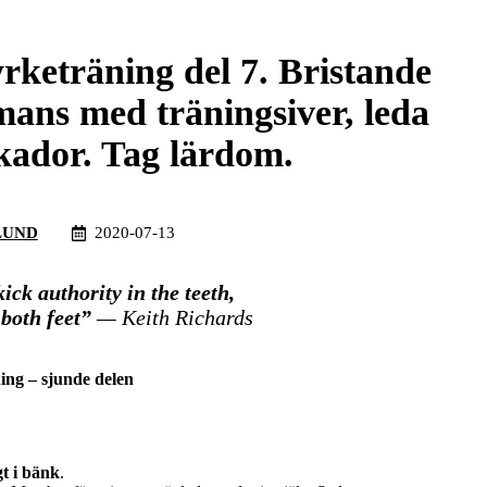
rketräning del 7. Bristande
mans med träningsiver, leda
skador. Tag lärdom.
LUND
2020-07-13
kick authority in the teeth,
 both feet”
— Keith Richards
ing – sjunde delen
gt i bänk
.