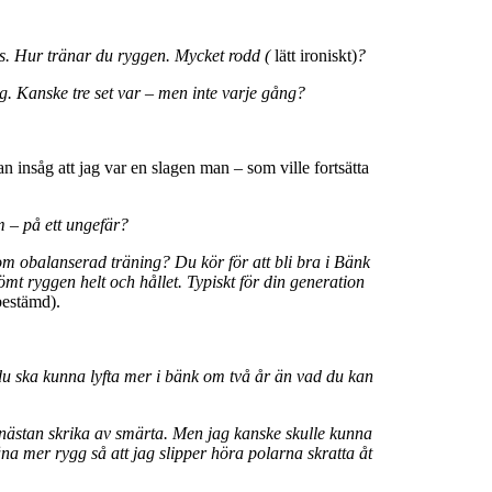
s. Hur tränar du ryggen. Mycket rodd (
lätt ironiskt)
?
ag. Kanske tre set var – men inte varje gång?
an insåg att jag var en slagen man – som ville fortsätta
m – på ett ungefär?
om obalanserad träning? Du kör för att bli bra i Bänk
mt ryggen helt och hållet. Typiskt för din generation
bestämd).
 du ska kunna lyfta mer i bänk om två år än vad du kan
t nästan skrika av smärta. Men jag kanske skulle kunna
äna mer rygg så att jag slipper höra polarna skratta åt