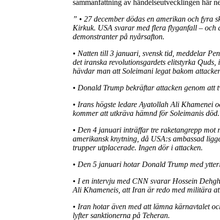
sammanfattning av händelseutvecklingen här ned
”
• 27 december dödas en amerikan och fyra ska
Kirkuk. USA svarar med flera flyganfall – oc
demonstranter på nyårsafton.
• Natten till 3 januari, svensk tid, meddelar 
det iranska revolutionsgardets elitstyrka Quds,
hävdar man att Soleimani legat bakom attacke
• Donald Trump bekräftar attacken genom att t
• Irans högste ledare Ayatollah Ali Khamenei 
kommer att utkräva hämnd för Soleimanis död.
• Den 4 januari inträffar tre raketangrepp mot
amerikansk knytning, då USA:s ambassad ligge
trupper utplacerade. Ingen dör i attacken.
• Den 5 januari hotar Donald Trump med ytterl
• I en intervju med CNN svarar Hossein Dehghan,
Ali Khameneis, att Iran är redo med militära a
• Iran hotar även med att lämna kärnavtalet oc
lyfter sanktionerna på Teheran.