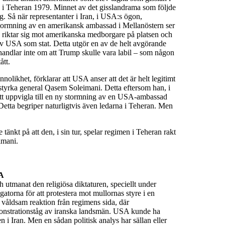
 Teheran 1979. Minnet av det gisslandrama som följde
g. Så när representanter i Iran, i USA:s ögon,
 stormning av en amerikansk ambassad i Mellanöstern ser
e riktar sig mot amerikanska medborgare på platsen och
v USA som stat. Detta utgör en av de helt avgörande
handlar inte om att Trump skulle vara labil – som någon
ått.
likhet, förklarar att USA anser att det är helt legitimt
itstyrka general Qasem Soleimani. Detta eftersom han, i
att uppvigla till en ny stormning av en USA-ambassad
Detta begriper naturligtvis även ledarna i Teheran. Men
 tänkt på att den, i sin tur, spelar regimen i Teheran rakt
imani.
SA
h utmanat den religiösa diktaturen, speciellt under
gatorna för att protestera mot mullornas styre i en
n våldsam reaktion från regimens sida, där
demonstrationståg av iranska landsmän. USA kunde ha
n i Iran. Men en sådan politisk analys har sällan eller