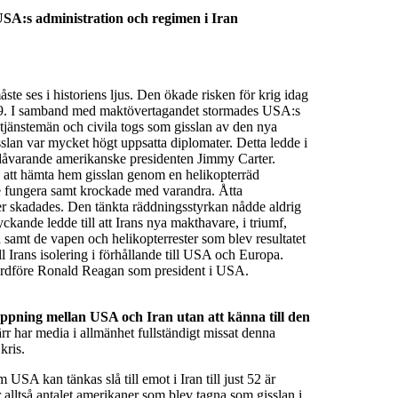
USA:s administration och regimen i Iran
e ses i historiens ljus. Den ökade risken för krig idag
979. I samband med maktövertagandet stormades USA:s
tjänstemän och civila togs som gisslan av den nya
lan var mycket högt uppsatta diplomater. Detta ledde i
en dåvarande amerikanske presidenten Jimmy Carter.
å att hämta hem gisslan genom en helikopterräd
de fungera samt krockade med varandra. Åtta
ter skadades. Den tänkta räddningsstyrkan nådde aldrig
ckande ledde till att Irans nya makthavare, i triumf,
samt de vapen och helikopterrester som blev resultatet
l Irans isolering i förhållande till USA och Europa.
 hårdföre Ronald Reagan som president i USA.
appning mellan USA och Iran utan att känna till den
r har media i allmänhet fullständigt missat denna
kris.
SA kan tänkas slå till emot i Iran till just 52 är
ar alltså antalet amerikaner som blev tagna som gisslan i