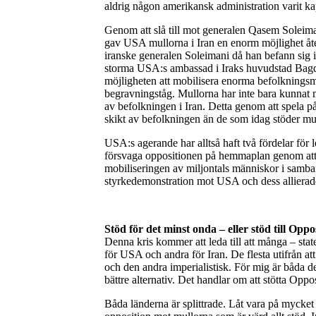
aldrig någon amerikansk administration varit kap
Genom att slå till mot generalen Qasem Soleima
gav USA mullorna i Iran en enorm möjlighet åt
iranske generalen Soleimani då han befann sig i
storma USA:s ambassad i Iraks huvudstad Bagdad
möjligheten att mobilisera enorma befolkningsma
begravningståg. Mullorna har inte bara kunnat 
av befolkningen i Iran. Detta genom att spela p
skikt av befolkningen än de som idag stöder mu
USA:s agerande har alltså haft två fördelar för 
försvaga oppositionen på hemmaplan genom att
mobiliseringen av miljontals människor i sam
styrkedemonstration mot USA och dess allierade
Stöd för det minst onda – eller stöd till Op
Denna kris kommer att leda till att många – stater
för USA och andra för Iran. De flesta utifrån att
och den andra imperialistisk. För mig är båda des
bättre alternativ. Det handlar om att stötta Opp
Båda länderna är splittrade. Låt vara på mycket 