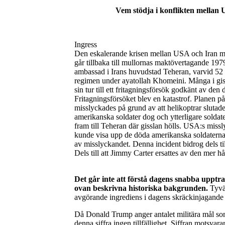
Vem stödja i konflikten mellan 
Ingress
Den eskalerande krisen mellan USA och Iran måst
går tillbaka till mullornas maktövertagande 1
ambassad i Irans huvudstad Teheran, varvid 52 
regimen under ayatollah Khomeini. Många i giss
sin tur till ett fritagningsförsök godkänt av d
Fritagningsförsöket blev en katastrof. Planen p
misslyckades på grund av att helikoptrar sluta
amerikanska soldater dog och ytterligare solda
fram till Teheran där gisslan hölls. USA:s missly
kunde visa upp de döda amerikanska soldaterna 
av misslyckandet. Denna incident bidrog dels til
Dels till att Jimmy Carter ersattes av den mer
Det går inte att förstå dagens snabba upptr
ovan beskrivna historiska bakgrunden.
Tyvär
avgörande ingrediens i dagens skräckinjagande 
Då Donald Trump anger antalet militära mål som U
denna siffra ingen tillfällighet. Siffran motsvar