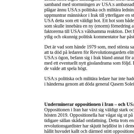
samband med stormningen av USA:s ambassad i
plågar ännu USA:s politiska och militära lednin
uppmuntrar människor i Irak till ytterligare en
USA detta som ett väldigt hot. Ett hot som båd
som skulle innebära en ny (enorm) förnedring a
faktorerna till USA:s våldsamma reaktion. Det 
ytlig och okunnig politisk kommentator har påst
Det är vad som hände 1979 som, med största sanno
att ta död på ledaren för Revolutionsgardets el
USA:s ögon, befann sig i Irak bland annat för 
med ett eventuellt nytt gisslandrama som följd. 
de valde att spela högt.
USA:s politiska och militära ledare har inte hade
i händerna genom att döda general Qasem Sole
Underminerar oppositionen i Iran – och U
Oppositionen i Iran har växt sig väldigt stark oc
hösten 2019. Oppositionella har vågat sig ut på 
tidigare sällan skådad omfattning. Detta trots e
revolutionsgardister har skjutit hejdlöst in i 
hållit huvudet kallt och därmed stött oppositione