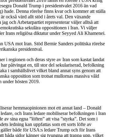
Inför presidentvalet 2016 fanns en rörelse i USA kring
besegra Donald Trump i presidentvalet 2016 än vad
g) hade. Denna rörelse finns kvar och kommer att ställa
är också värd allt stöd i årets val. Den växande
jag och Arbetarpartiet representerar väljer alltså att
okratiska sekulära oppositionen i Iran. Vi väljer
r Irans religiösa diktatur under Seyyed Ali Khamenei.
från USA mot Iran. Stöd Bernie Sanders politiska rörelse
erikanska presidentval.
ner i regionen och deras styre av Iran som kastat landat
har påtvingat en, till stor del sekulariserad, befolkning
aka i samhällslivet vilket bland annat syns genom att
 iranska opposition som trotsat mullornas massiva våld
en under hösten 2019.
iliserar hemmaopinionen mot ett annat land – Donald
edare, och Irans ledare mobiliserar befolkningen i Iran
 av sina egna ”löften” att visa ”styrka”. Det som i
ets ledning kan uppfattas som ett sorts löfte av
 gäller både för USA:s ledare Trump och för Irans
att båda sidor känner sig tvungna att trappa upp, vilket