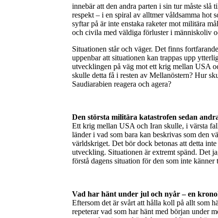
innebär att den andra parten i sin tur måste slå t
respekt – i en spiral av alltmer våldsamma hot s
syftar på är inte enstaka raketer mot militära m
och civila med väldiga förluster i människoliv o
Situationen står och väger. Det finns fortfarand
uppenbar att situationen kan trappas upp ytterliga
utvecklingen på väg mot ett krig mellan USA och
skulle detta få i resten av Mellanöstern? Hur s
Saudiarabien reagera och agera?
Den största militära katastrofen sedan andra
Ett krig mellan USA och Iran skulle, i värsta fal
länder i vad som bara kan beskrivas som den värs
världskriget. Det bör dock betonas att detta int
utveckling. Situationen är extremt spänd. Det jag 
förstå dagens situation för den som inte känner 
Vad har hänt under jul och nyår – en krono
Eftersom det är svårt att hålla koll på allt som h
repeterar vad som har hänt med början under me