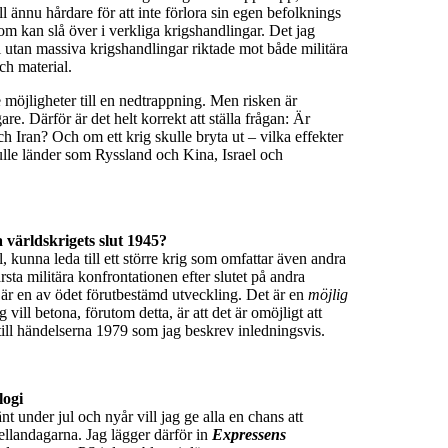
ill ännu hårdare för att inte förlora sin egen befolknings
om kan slå över i verkliga krigshandlingar. Det jag
ål utan massiva krigshandlingar riktade mot både militära
ch material.
e möjligheter till en nedtrappning. Men risken är
re. Därför är det helt korrekt att ställa frågan: Är
 Iran? Och om ett krig skulle bryta ut – vilka effekter
kulle länder som Ryssland och Kina, Israel och
 världskrigets slut 1945?
l, kunna leda till ett större krig som omfattar även andra
ta militära konfrontationen efter slutet på andra
e är en av ödet förutbestämd utveckling. Det är en
möjlig
vill betona, förutom detta, är att det är omöjligt att
till händelserna 1979 som jag beskrev inledningsvis.
logi
änt under jul och nyår vill jag ge alla en chans att
llandagarna. Jag lägger därför in
Expressens