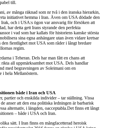
abel till.
ni, av många räknad som nr två i den iranska hierarkin,
erta initiativet hemma i Iran. Även om USA dödade den
 Irak, och i USA:s ögon var ansvarig för försöken att
, har detta gett Irans styrande den perfekta
ssor i vad som har kallats för historiens kanske största
mobilisera sina egna anhängare utan även vidare kretsar
å den fientlighet mot USA som råder i långt bredare
llornas regim.
ledarna i Teheran. Dels har man fått en chans att
 rikta all uppmärksamhet mot USA. Dels handlar
band med begravningen av Soleimani om en
 i hela Mellanöstern.
positionen både i Iran och USA
, partier och enskilda individer – tar ställning. Vissa
 de anser att den ena politiska ledningen är barbarisk
sa alternativ, i längden, oacceptabla.Det finns ett långt
ositionen – både i USA och Iran.
olika sätt. I Iran finns en mångfacetterad heroisk