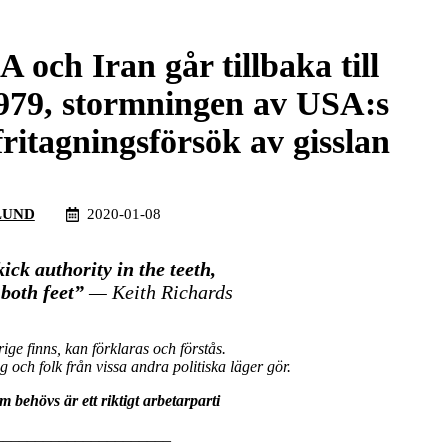
 och Iran går tillbaka till
979, stormningen av USA:s
ritagningsförsök av gisslan
LUND
2020-01-08
kick authority in the teeth,
 both feet”
— Keith Richards
rige finns, kan förklaras och förstås.
och folk från vissa andra politiska läger gör.
 behövs är ett riktigt arbetarparti
______________________