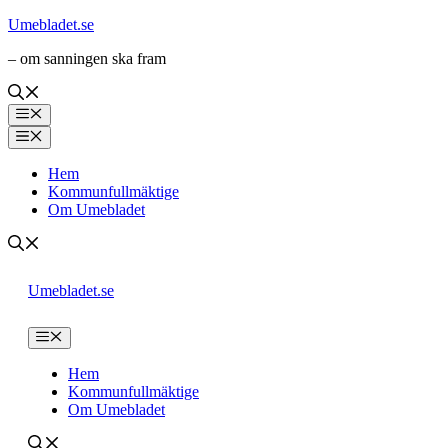
Hoppa
Umebladet.se
till
– om sanningen ska fram
innehåll
Meny
Meny
Hem
Kommunfullmäktige
Om Umebladet
Umebladet.se
Meny
Hem
Kommunfullmäktige
Om Umebladet