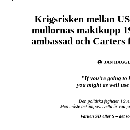
Krigsrisken mellan USA
mullornas maktkupp 1
ambassad och Carters f
JAN HÄGG
”If you’re going to 
you might as well use
Den politiska fegheten i Sve
Men måste bekämpas. Detta är vad jag 
Varken SD eller S – det som
______________