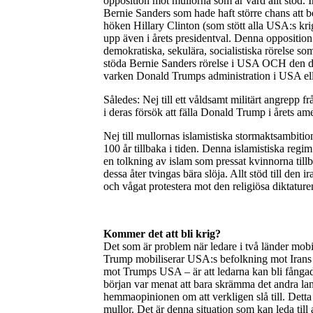
opposition mot mullorna som är värd allt stöd. 
Bernie Sanders som hade haft större chans att 
höken Hillary Clinton (som stött alla USA:s kri
upp även i årets presidentval. Denna opposition 
demokratiska, sekulära, socialistiska rörelse som 
stöda Bernie Sanders rörelse i USA OCH den dem
varken Donald Trumps administration i USA elle
Således: Nej till ett våldsamt militärt angrepp 
i deras försök att fälla Donald Trump i årets am
Nej till mullornas islamistiska stormaktsambitio
100 år tillbaka i tiden. Denna islamistiska regim 
en tolkning av islam som pressat kvinnorna tillb
dessa åter tvingas bära slöja. Allt stöd till den
och vågat protestera mot den religiösa diktatur
Kommer det att bli krig?
Det som är problem när ledare i två länder mob
Trump mobiliserar USA:s befolkning mot Irans l
mot Trumps USA – är att ledarna kan bli fångade
början var menat att bara skrämma det andra land
hemmaopinionen om att verkligen slå till. Detta
mullor. Det är denna situation som kan leda till 