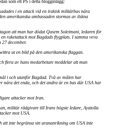
an som ett PS i detta blogginlägg:
dades i en attack vid en irakisk militärbas nära
h den amerikanska ambassaden stormas av ilskna
Pentagon att man har dödat Qasem Soleimani, ledaren för
 i en raketattack mot Bagdads flygplats. I samma veva
n 27 december.
wittra ut en bild på den amerikanska flaggan.
och flera av hans medarbetare meddelar att man
 mål i och utanför Bagdad. Två av målen har
r nära det enda, och det andra är en bas där USA har
igare attacker mot Iran.
 militär rådgivare till Irans högste ledare, Ayatolla
ttacker mot USA.
h att inte begränsa sin urananrikning om USA inte