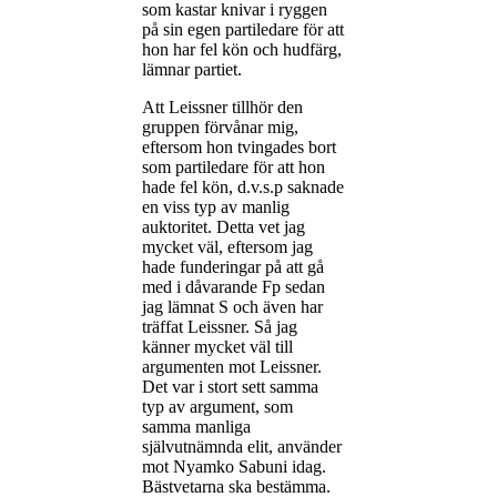
som kastar knivar i ryggen
på sin egen partiledare för att
hon har fel kön och hudfärg,
lämnar partiet.
Att Leissner tillhör den
gruppen förvånar mig,
eftersom hon tvingades bort
som partiledare för att hon
hade fel kön, d.v.s.p saknade
en viss typ av manlig
auktoritet. Detta vet jag
mycket väl, eftersom jag
hade funderingar på att gå
med i dåvarande Fp sedan
jag lämnat S och även har
träffat Leissner. Så jag
känner mycket väl till
argumenten mot Leissner.
Det var i stort sett samma
typ av argument, som
samma manliga
självutnämnda elit, använder
mot Nyamko Sabuni idag.
Bästvetarna ska bestämma.