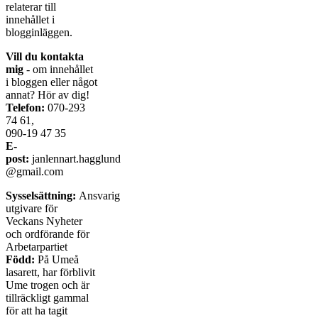
relaterar till
innehållet i
blogginläggen.
Vill du kontakta
mig
- om innehållet
i bloggen eller något
annat? Hör av dig!
Telefon:
070-293
74 61,
090-19 47 35
E-
post:
janlennart.hagglund
@gmail.com
Sysselsättning:
Ansvarig
utgivare för
Veckans Nyheter
och ordförande för
Arbetarpartiet
Född:
På Umeå
lasarett, har förblivit
Ume trogen och är
tillräckligt gammal
för att ha tagit