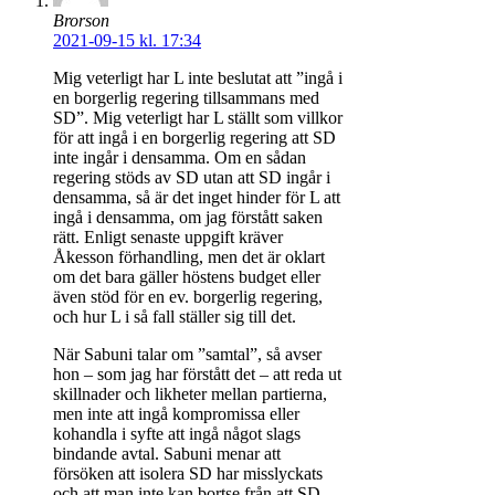
Brorson
2021-09-15 kl. 17:34
Mig veterligt har L inte beslutat att ”ingå i
en borgerlig regering tillsammans med
SD”. Mig veterligt har L ställt som villkor
för att ingå i en borgerlig regering att SD
inte ingår i densamma. Om en sådan
regering stöds av SD utan att SD ingår i
densamma, så är det inget hinder för L att
ingå i densamma, om jag förstått saken
rätt. Enligt senaste uppgift kräver
Åkesson förhandling, men det är oklart
om det bara gäller höstens budget eller
även stöd för en ev. borgerlig regering,
och hur L i så fall ställer sig till det.
När Sabuni talar om ”samtal”, så avser
hon – som jag har förstått det – att reda ut
skillnader och likheter mellan partierna,
men inte att ingå kompromissa eller
kohandla i syfte att ingå något slags
bindande avtal. Sabuni menar att
försöken att isolera SD har misslyckats
och att man inte kan bortse från att SD