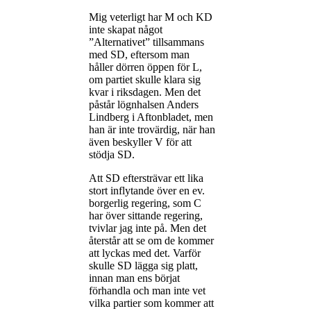
Mig veterligt har M och KD
inte skapat något
”Alternativet” tillsammans
med SD, eftersom man
håller dörren öppen för L,
om partiet skulle klara sig
kvar i riksdagen. Men det
påstår lögnhalsen Anders
Lindberg i Aftonbladet, men
han är inte trovärdig, när han
även beskyller V för att
stödja SD.
Att SD eftersträvar ett lika
stort inflytande över en ev.
borgerlig regering, som C
har över sittande regering,
tvivlar jag inte på. Men det
återstår att se om de kommer
att lyckas med det. Varför
skulle SD lägga sig platt,
innan man ens börjat
förhandla och man inte vet
vilka partier som kommer att