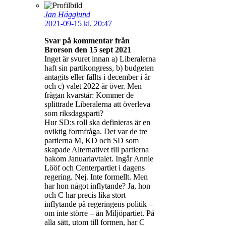
Jan Hägglund
2021-09-15 kl. 20:47
Svar på kommentar från
Brorson den 15 sept 2021
Inget är svuret innan a) Liberalerna
haft sin partikongress, b) budgeten
antagits eller fällts i december i år
och c) valet 2022 är över. Men
frågan kvarstår: Kommer de
splittrade Liberalerna att överleva
som riksdagsparti?
Hur SD:s roll ska definieras är en
oviktig formfråga. Det var de tre
partierna M, KD och SD som
skapade Alternativet till partierna
bakom Januariavtalet. Ingår Annie
Lööf och Centerpartiet i dagens
regering. Nej. Inte formellt. Men
har hon något inflytande? Ja, hon
och C har precis lika stort
inflytande på regeringens politik –
om inte större – än Miljöpartiet. På
alla sätt, utom till formen, har C