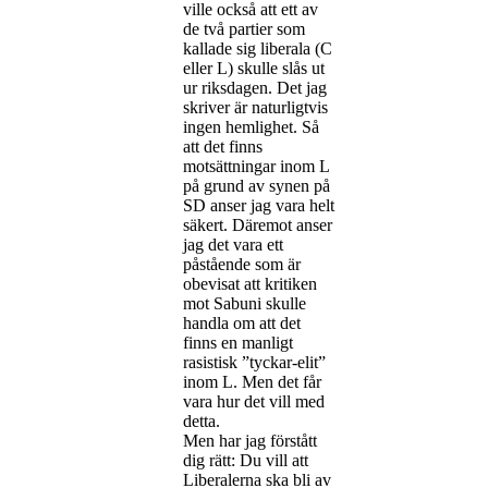
ville också att ett av
de två partier som
kallade sig liberala (C
eller L) skulle slås ut
ur riksdagen. Det jag
skriver är naturligtvis
ingen hemlighet. Så
att det finns
motsättningar inom L
på grund av synen på
SD anser jag vara helt
säkert. Däremot anser
jag det vara ett
påstående som är
obevisat att kritiken
mot Sabuni skulle
handla om att det
finns en manligt
rasistisk ”tyckar-elit”
inom L. Men det får
vara hur det vill med
detta.
Men har jag förstått
dig rätt: Du vill att
Liberalerna ska bli av