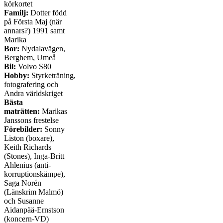
körkortet
Familj:
Dotter född
på Första Maj (när
annars?) 1991 samt
Marika
Bor:
Nydalavägen,
Berghem, Umeå
Bil:
Volvo S80
Hobby:
Styrketräning,
fotografering och
Andra världskriget
Bästa
maträtten:
Marikas
Janssons frestelse
Förebilder:
Sonny
Liston (boxare),
Keith Richards
(Stones), Inga-Britt
Ahlenius (anti-
korruptionskämpe),
Saga Norén
(Länskrim Malmö)
och Susanne
Aidanpää-Ernstson
(koncern-VD)