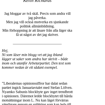
Keith Richards
Jag bloggar av två skäl. Precis som andra vill
jag påverka.
Men jag vill också motverka en sjunkande
politisk allmänbildning.
Min förhoppning är att läsare från alla läger ska
få ut något av det jag skriver.
__________________________
Hej,
Ni som läser min blogg vet att jag ibland
lägger ut saker som andra har skrivit – både
inom och utanför Arbetarpartiet. Den text som
kommer nedan är ett sådant exempel.
”Liberalernas opinionssiffror har dalat sedan
partiet ingick Januariavtalet med Stefan Löfven.
Nyamko Sabunis blockbyte gav inget trendbrott
i opinionen. Däremot ledde blockbytet till hårda
motsättningar inom L. Nu kan läget förvärras
ytterligare genom en splittring som kan leda till