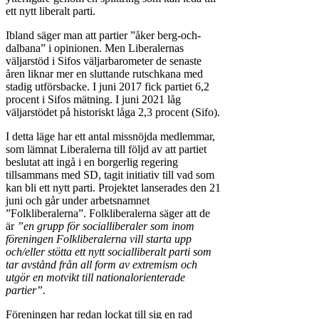
ett nytt liberalt parti.
Ibland säger man att partier ”åker berg-och-
dalbana” i opinionen. Men Liberalernas
väljarstöd i Sifos väljarbarometer de senaste
åren liknar mer en sluttande rutschkana med
stadig utförsbacke. I juni 2017 fick partiet 6,2
procent i Sifos mätning. I juni 2021 låg
väljarstödet på historiskt låga 2,3 procent (Sifo).
I detta läge har ett antal missnöjda medlemmar,
som lämnat Liberalerna till följd av att partiet
beslutat att ingå i en borgerlig regering
tillsammans med SD, tagit initiativ till vad som
kan bli ett nytt parti. Projektet lanserades den 21
juni och går under arbetsnamnet
”Folkliberalerna”. Folkliberalerna säger att de
är
”en grupp för socialliberaler som inom
föreningen Folkliberalerna vill starta upp
och/eller stötta ett nytt socialliberalt parti som
tar avstånd från all form av extremism och
utgör en motvikt till nationalorienterade
partier”.
Föreningen har redan lockat till sig en rad