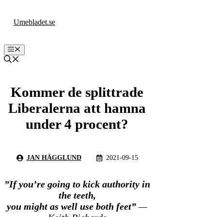
Hoppa
till
Umebladet.se
innehåll
Meny
Kommer de splittrade
Liberalerna att hamna
under 4 procent?
JAN HÄGGLUND
2021-09-15
”If you’re going to kick authority in
the teeth,
you might as well use both feet”
—