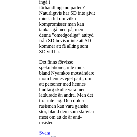
ingå i
förhandlingsmotparten?
Naturligtvis har SD inte givit
minsta hit om vilka
kompromisser man kan
tänkas gå med på, men
denna ”omedgörliga” attityd
från SD bevisar inte att SD
kommer att få allting som
SD vill ha.
Det finns förvisso
spekulationer, inte minst
bland Nyamkos motståndare
inom hennes eget parti, om
att personer med hennes
hudfärg skulle vara mer
lättlurade än andra. Men det
tror inte jag. Den dolda
rasismen kan vara ganska
stor, bland dem som skrävlar
mest om att de är anti-
rasister.
Svara