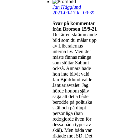
Jan Hägglund
2021-09-17 kl. 09:39
Svar på kommentar
från Brorson 15/9-21
Det är en skrämmande
bild som du målar upp
av Liberalernas
interna liv. Men det
måste finnas många
som stöttar Sabuni
också. Annars hade
hon inte blivit vald.
Jan Björklund valde
Januariavtalet. Jag
hörde honom själv
säga att detta både
berodde på politiska
skäl och på djupt
personliga (han
redogjorde även för
dessa båda typer av
skäl). Men båda var
riktade mot SD. Det