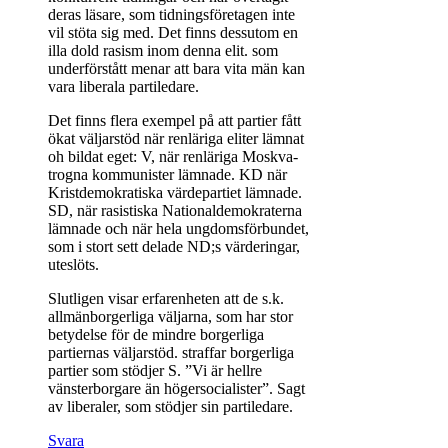
deras läsare, som tidningsföretagen inte
vil stöta sig med. Det finns dessutom en
illa dold rasism inom denna elit. som
underförstått menar att bara vita män kan
vara liberala partiledare.
Det finns flera exempel på att partier fått
ökat väljarstöd när renläriga eliter lämnat
oh bildat eget: V, när renläriga Moskva-
trogna kommunister lämnade. KD när
Kristdemokratiska värdepartiet lämnade.
SD, när rasistiska Nationaldemokraterna
lämnade och när hela ungdomsförbundet,
som i stort sett delade ND;s värderingar,
uteslöts.
Slutligen visar erfarenheten att de s.k.
allmänborgerliga väljarna, som har stor
betydelse för de mindre borgerliga
partiernas väljarstöd. straffar borgerliga
partier som stödjer S. ”Vi är hellre
vänsterborgare än högersocialister”. Sagt
av liberaler, som stödjer sin partiledare.
Svara