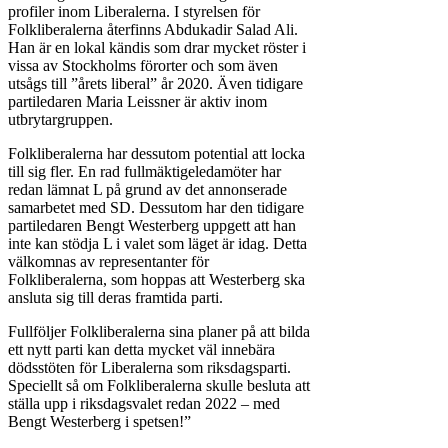
profiler inom Liberalerna. I styrelsen för
Folkliberalerna återfinns Abdukadir Salad Ali.
Han är en lokal kändis som drar mycket röster i
vissa av Stockholms förorter och som även
utsågs till ”årets liberal” år 2020. Även tidigare
partiledaren Maria Leissner är aktiv inom
utbrytargruppen.
Folkliberalerna har dessutom potential att locka
till sig fler. En rad fullmäktigeledamöter har
redan lämnat L på grund av det annonserade
samarbetet med SD. Dessutom har den tidigare
partiledaren Bengt Westerberg uppgett att han
inte kan stödja L i valet som läget är idag. Detta
välkomnas av representanter för
Folkliberalerna, som hoppas att Westerberg ska
ansluta sig till deras framtida parti.
Fullföljer Folkliberalerna sina planer på att bilda
ett nytt parti kan detta mycket väl innebära
dödsstöten för Liberalerna som riksdagsparti.
Speciellt så om Folkliberalerna skulle besluta att
ställa upp i riksdagsvalet redan 2022 – med
Bengt Westerberg i spetsen!”