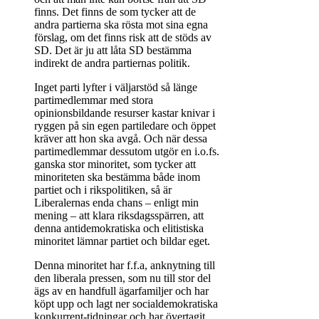
finns. Det finns de som tycker att de
andra partierna ska rösta mot sina egna
förslag, om det finns risk att de stöds av
SD. Det är ju att låta SD bestämma
indirekt de andra partiernas politik.
Inget parti lyfter i väljarstöd så länge
partimedlemmar med stora
opinionsbildande resurser kastar knivar i
ryggen på sin egen partiledare och öppet
kräver att hon ska avgå. Och när dessa
partimedlemmar dessutom utgör en i.o.fs.
ganska stor minoritet, som tycker att
minoriteten ska bestämma både inom
partiet och i rikspolitiken, så är
Liberalernas enda chans – enligt min
mening – att klara riksdagsspärren, att
denna antidemokratiska och elitistiska
minoritet lämnar partiet och bildar eget.
Denna minoritet har f.f.a, anknytning till
den liberala pressen, som nu till stor del
ägs av en handfull ägarfamiljer och har
köpt upp och lagt ner socialdemokratiska
konkurrent-tidningar och har övertagit