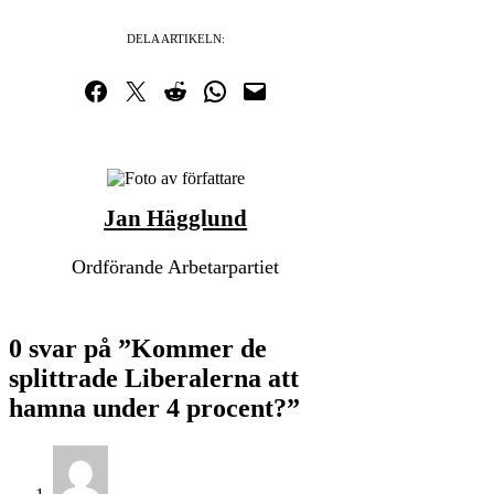
DELA ARTIKELN:
Dela på Facebook
Dela på Twitter
Dela på Reddit
Dela i WhatsApp
Maila en länk
Jan Hägglund
Ordförande Arbetarpartiet
0 svar på ”Kommer de
splittrade Liberalerna att
hamna under 4 procent?”