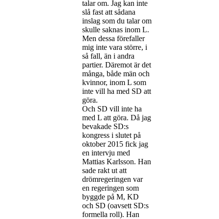
talar om. Jag kan inte
slå fast att sådana
inslag som du talar om
skulle saknas inom L.
Men dessa förefaller
mig inte vara större, i
så fall, än i andra
partier. Däremot är det
många, både män och
kvinnor, inom L som
inte vill ha med SD att
göra.
Och SD vill inte ha
med L att göra. Då jag
bevakade SD:s
kongress i slutet på
oktober 2015 fick jag
en intervju med
Mattias Karlsson. Han
sade rakt ut att
drömregeringen var
en regeringen som
byggde på M, KD
och SD (oavsett SD:s
formella roll). Han