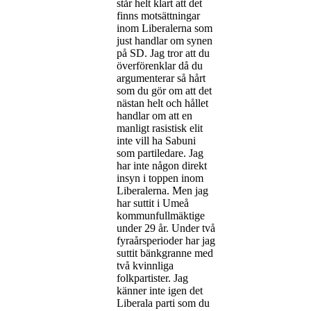
står helt klart att det
finns motsättningar
inom Liberalerna som
just handlar om synen
på SD. Jag tror att du
överförenklar då du
argumenterar så hårt
som du gör om att det
nästan helt och hållet
handlar om att en
manligt rasistisk elit
inte vill ha Sabuni
som partiledare. Jag
har inte någon direkt
insyn i toppen inom
Liberalerna. Men jag
har suttit i Umeå
kommunfullmäktige
under 29 år. Under två
fyraårsperioder har jag
suttit bänkgranne med
två kvinnliga
folkpartister. Jag
känner inte igen det
Liberala parti som du