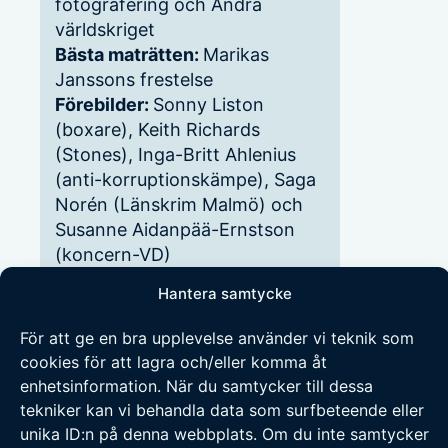
fotografering och Andra
världskriget
Bästa maträtten:
Marikas
Janssons frestelse
Förebilder:
Sonny Liston
(boxare), Keith Richards
(Stones), Inga-Britt Ahlenius
(anti-korruptionskämpe), Saga
Norén (Länskrim Malmö) och
Susanne Aidanpää-Ernstson
(koncern-VD)
Musik:
Rolling Stones, Dylan
Hantera samtycke
och i stort sett allt annat
Bästa egenskaper:
Uthållig och
För att ge en bra upplevelse använder vi teknik som
stabil då det blåser
cookies för att lagra och/eller komma åt
Sämsta egenskaper:
Kolerisk,
enhetsinformation. När du samtycker till dessa
störande tidsoptimist och ofta
tekniker kan vi behandla data som surfbeteende eller
för hjälpsam
unika ID:n på denna webbplats. Om du inte samtycker