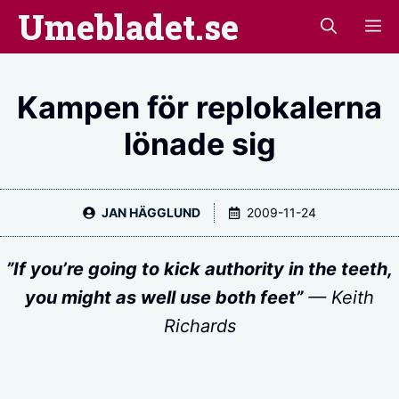
Hoppa
Umebladet.se
M
till
innehåll
Kampen för replokalerna
lönade sig
JAN HÄGGLUND
2009-11-24
”If you’re going to kick authority in the teeth,
you might as well use both feet”
— Keith
Richards