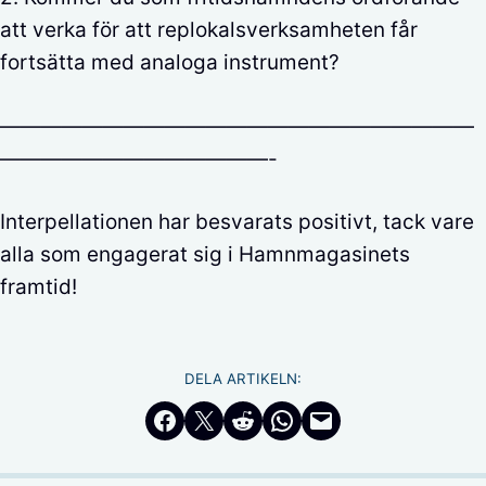
att verka för att replokalsverksamheten får
fortsätta med analoga instrument?
———————————————————————
—————————————-
Interpellationen har besvarats positivt, tack vare
alla som engagerat sig i Hamnmagasinets
framtid!
DELA ARTIKELN:
Dela på Facebook
Dela på Twitter
Dela på Reddit
Dela i WhatsApp
Maila en länk