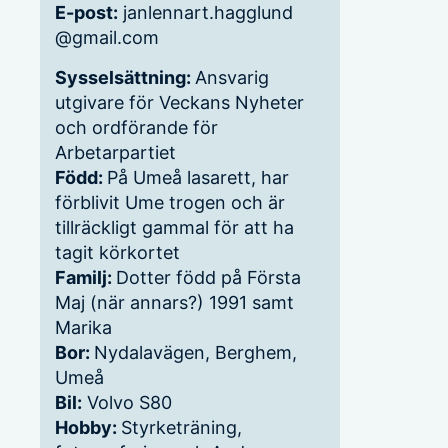
E-post:
janlennart.hagglund
@gmail.com
Sysselsättning:
Ansvarig
utgivare för Veckans Nyheter
och ordförande för
Arbetarpartiet
Född:
På Umeå lasarett, har
förblivit Ume trogen och är
tillräckligt gammal för att ha
tagit körkortet
Familj:
Dotter född på Första
Maj (när annars?) 1991 samt
Marika
Bor:
Nydalavägen, Berghem,
Umeå
Bil:
Volvo S80
Hobby:
Styrketräning,