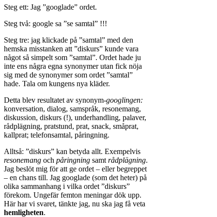
Steg ett: Jag ”googlade” ordet.
Steg två: google sa ”se samtal” !!!
Steg tre: jag klickade på ”samtal” med den
hemska misstanken att ”diskurs” kunde vara
något så simpelt som ”samtal”. Ordet hade ju
inte ens några egna synonymer utan fick nöja
sig med de synonymer som ordet ”samtal”
hade. Tala om kungens nya kläder.
Detta blev resultatet av synonym-
googlingen:
konversation, dialog, samspråk, resonemang,
diskussion, diskurs (!), underhandling, palaver,
rådplägning, pratstund, prat, snack, småprat,
kallprat; telefonsamtal, påringning.
Alltså: ”diskurs” kan betyda allt. Exempelvis
resonemang
och
påringning
samt
rådplägning
.
Jag beslöt mig för att ge ordet – eller begreppet
– en chans till. Jag googlade (som det heter) på
olika sammanhang i vilka ordet ”diskurs”
förekom. Ungefär femton meningar dök upp.
Här har vi svaret, tänkte jag, nu ska jag få veta
hemligheten
.