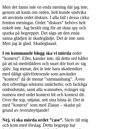
Men det fanns inte en enda mening där jag inte,
genom att kasta om orden, helt kunde undvika
att använda ordet diskurs. I alla fall i dessa cirka
femton meningar. Ordet ”diskurs” behövs helt
enkelt inte. Jag beslöt mig för att sluta spy och
sparka på begreppet. Det sägs att den enda
sanna glädjen är skadeglädje. Det är inte sant.
Men jag är glad. Skadeglaaad.
I en kommande blogg ska vi mörda
ordet
”kontext”. Eller, kanske inte, då detta ord håller
på att nå medelåldern och snart dör bort av sig
själv. Jag menar, det är inte bara akademiker
med dåligt självförtroende som använder
”kontext” då de menar ”sammanhang”. Även
den offentliga sektorns småchefer, och fackliga
ombudsmän, samt alla wannabes, svänger sig
numera med ordet kontext hit och kontext dit.
Over the top, uttjatat, sett sina bästa år. Det är
med ”kontext” som med Zlatan – skadat på
grund av överutnyttjande!
Nej, vi ska mörda ordet ”case”.
Skriv till mig
och kom med förslag. Detta begrepp har