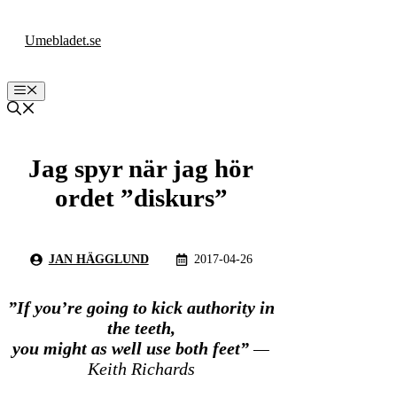
Hoppa
till
Umebladet.se
innehåll
Meny
Jag spyr när jag hör
ordet ”diskurs”
JAN HÄGGLUND
2017-04-26
”If you’re going to kick authority in
the teeth,
you might as well use both feet”
—
Keith Richards