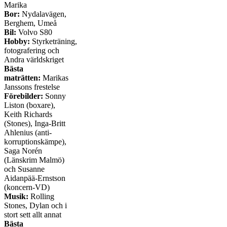
Marika
Bor:
Nydalavägen,
Berghem, Umeå
Bil:
Volvo S80
Hobby:
Styrketräning,
fotografering och
Andra världskriget
Bästa
maträtten:
Marikas
Janssons frestelse
Förebilder:
Sonny
Liston (boxare),
Keith Richards
(Stones), Inga-Britt
Ahlenius (anti-
korruptionskämpe),
Saga Norén
(Länskrim Malmö)
och Susanne
Aidanpää-Ernstson
(koncern-VD)
Musik:
Rolling
Stones, Dylan och i
stort sett allt annat
Bästa