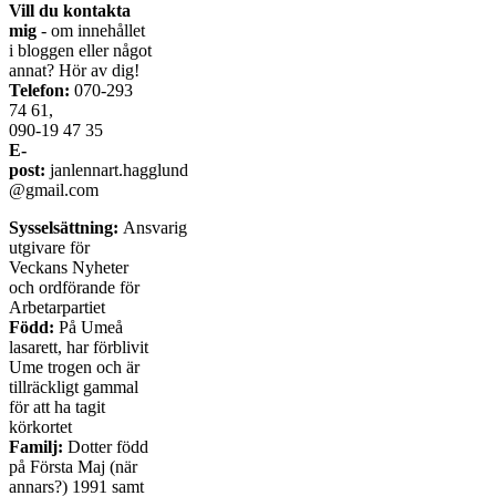
Vill du kontakta
mig
- om innehållet
i bloggen eller något
annat? Hör av dig!
Telefon:
070-293
74 61,
090-19 47 35
E-
post:
janlennart.hagglund
@gmail.com
Sysselsättning:
Ansvarig
utgivare för
Veckans Nyheter
och ordförande för
Arbetarpartiet
Född:
På Umeå
lasarett, har förblivit
Ume trogen och är
tillräckligt gammal
för att ha tagit
körkortet
Familj:
Dotter född
på Första Maj (när
annars?) 1991 samt