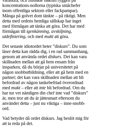
varandra, och fnissade bakom ryggen på
koncentrations-nollorna (typiska småchefer
inom offentliga sektorn eller fackpampar).
Många på golvet dom tänkte – på riktigt. Men
detta med ordens hemliga sällskap har inget
med förmågan att tänka att göra. Det har med
förmågan till
igenkänning
,
avskiljning
,
utdefiniering
, och med
makt
att göra.
Det senaste idiotordet heter ”diskurs”. Du som
läser detta kan rädda dig, i en rad sammanhang,
genom att använda ordet
diskurs
. Det kan vara
skillnaden mellan att gå hem ensam från
insparken, då du börjar på universitetet på
någon snobbutbildning, eller att gå hem med en
partner; det kan vara skillnaden mellan att bli
befordrad av någon tankebefriad överordnad
med
makt
– eller att
inte
bli befordrad. Om du
har tur vet nämligen din chef inte vad ”diskurs”
är, men tror att du är jättesmart eftersom du
använder detta – just nu viktiga – inne-snobb-
ord.
Vad betyder då ordet diskurs. Jag beslöt mig för
att ta reda på det.