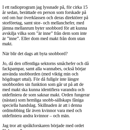
I ett radioprogram jag lyssnade på, för cirka 15
år sedan, berättade en person som forskade på
ord om hur överklassen och deras direktörer på
storföretag, samt stor- och mellanchefer, med
jämna mellanrum byter snobbord för att kunna
avskilja vilka som ”är inne” från dem som inte
är ”inne”. Eller dom med makt från dom utan
makt.
När blir det dags att byta snobbord?
Jo, då den offentliga sektorns småchefer och då
fackpampar, samt alla wannabes, också börjar
använda snobborden (med viktig min och
högdraget uttal). För då fullgör inte längre
snobborden sin funktion som går ut på att de
med makt ska kunna identifiera varandra och
utdefiniera de som saknar makt. Orden fungerar
(nästan) som hemliga snobb-sällskaps fåniga
speciella handslag. Skillnaden är att i denna
ordmobbing får även kvinnor vara med och
utdefiniera andra kvinnor – och män.
Jag tror att språkforskaren började med ordet