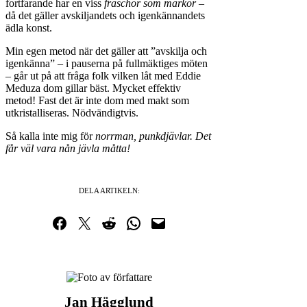
fortfarande har en viss
fräschör som markör
–
då det gäller avskiljandets och igenkännandets
ädla konst.
Min egen metod när det gäller att ”avskilja och
igenkänna” – i pauserna på fullmäktiges möten
– går ut på att fråga folk vilken låt med Eddie
Meduza dom gillar bäst. Mycket effektiv
metod! Fast det är inte dom med makt som
utkristalliseras. Nödvändigtvis.
Så kalla inte mig för
norrman
,
punkdjävlar. Det
får väl vara nån jävla måtta!
DELA ARTIKELN:
Dela på Facebook
Dela på Twitter
Dela på Reddit
Dela i WhatsApp
Maila en länk
Jan Hägglund