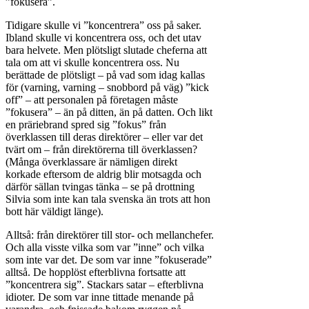
”fokusera”.
Tidigare skulle vi ”koncentrera” oss på saker.
Ibland skulle vi koncentrera oss, och det utav
bara helvete. Men plötsligt slutade cheferna att
tala om att vi skulle koncentrera oss. Nu
berättade de plötsligt – på vad som idag kallas
för (varning, varning – snobbord på väg) ”kick
off” – att personalen på företagen måste
”fokusera” – än på ditten, än på datten. Och likt
en präriebrand spred sig ”fokus” från
överklassen till deras direktörer – eller var det
tvärt om – från direktörerna till överklassen?
(Många överklassare är nämligen direkt
korkade eftersom de aldrig blir motsagda och
därför sällan tvingas tänka – se på drottning
Silvia som inte kan tala svenska än trots att hon
bott här väldigt länge).
Alltså: från direktörer till stor- och mellanchefer.
Och alla visste vilka som var ”inne” och vilka
som inte var det. De som var inne ”fokuserade”
alltså. De hopplöst efterblivna fortsatte att
”koncentrera sig”. Stackars satar – efterblivna
idioter. De som var inne tittade menande på