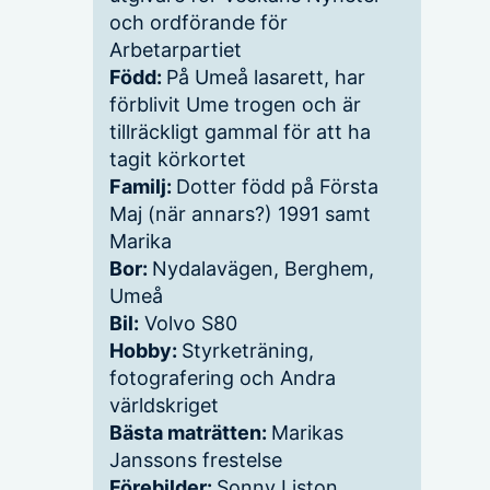
och ordförande för
Arbetarpartiet
Född:
På Umeå lasarett, har
förblivit Ume trogen och är
tillräckligt gammal för att ha
tagit körkortet
Familj:
Dotter född på Första
Maj (när annars?) 1991 samt
Marika
Bor:
Nydalavägen, Berghem,
Umeå
Bil:
Volvo S80
Hobby:
Styrketräning,
fotografering och Andra
världskriget
Bästa maträtten:
Marikas
Janssons frestelse
Förebilder:
Sonny Liston