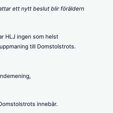
attar ett nytt beslut blir föräldern
sar HLJ ingen som helst
n uppmaning till Domstolstrots.
andemening,
Domstolstrots innebär.