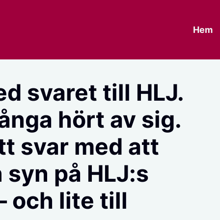
Hem
d svaret till HLJ.
ånga hört av sig.
tt svar med att
 syn på HLJ:s
och lite till