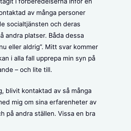
tagit i förberedelserna inför en
t kontaktad av många personer
de socialtjänsten och deras
å andra platser. Båda dessa
”nu eller aldrig”. Mitt svar kommer
an i alla fall upprepa min syn på
e – och lite till.
rig, blivit kontaktad av så många
med mig om sina erfarenheter av
h på andra ställen. Vissa en bra