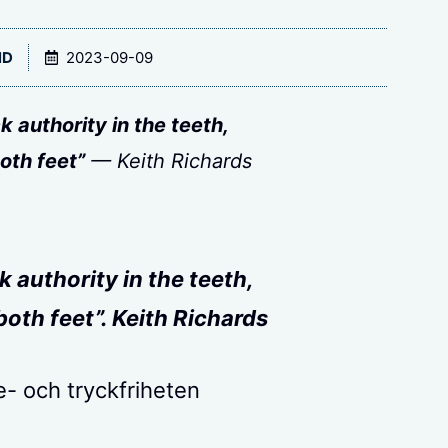
ND
2023-09-09
ck authority in the teeth,
oth feet”
— Keith Richards
ck authority in the teeth,
both feet”. Keith Richards
e- och tryckfriheten