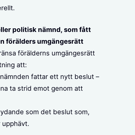
ellt.
eller politisk nämnd, som fått
 en förälders umgängesrätt
gränsa förälderns umgängesrätt
ning att:
i nämnden fattar ett nytt beslut –
na ta strid emot genom att
kalydande som det beslut som,
 upphävt.