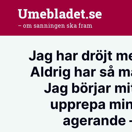
Hoppa
Umebladet.se
till
– om sanningen ska fram
innehåll
Jag har dröjt me
Aldrig har så m
Jag börjar mi
upprepa min
agerande – 