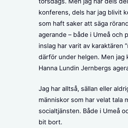
torsdags. Men jag har dels del
konferens, dels har jag blivi
som haft saker att säga röran
agerande – både i Umeå och p
inslag har varit av karaktären 
därför under helgen. Men jag k
Hanna Lundin Jernbergs agerand
Jag har alltså, sällan eller ald
människor som har velat tala 
socialtjänsten. Både i Umeå oc
bit bort.