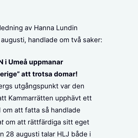
nledning av Hanna Lundin
augusti, handlade om två saker:
IFN i Umeå uppmanar
erige” att trotsa domar!
ergs utgångspunkt var den
att Kammarrätten upphävt ett
d om att fatta så handlade
at
om att rättfärdiga sitt eget
en 28 augusti talar HLJ både i