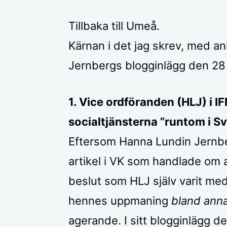
Tillbaka till Umeå.
Kärnan i det jag skrev, med a
Jernbergs blogginlägg den 28 
1. Vice ordföranden (HLJ) i 
socialtjänsterna ”runtom i Sv
Eftersom Hanna Lundin Jernb
artikel i VK som handlade om 
beslut som HLJ själv varit me
hennes uppmaning
bland ann
agerande. I sitt blogginlägg d