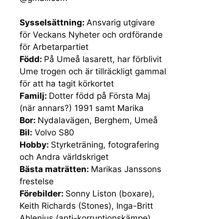
Sysselsättning:
Ansvarig utgivare
för Veckans Nyheter och ordförande
för Arbetarpartiet
Född:
På Umeå lasarett, har förblivit
Ume trogen och är tillräckligt gammal
för att ha tagit körkortet
Familj:
Dotter född på Första Maj
(när annars?) 1991 samt Marika
Bor:
Nydalavägen, Berghem, Umeå
Bil:
Volvo S80
Hobby:
Styrketräning, fotografering
och Andra världskriget
Bästa maträtten:
Marikas Janssons
frestelse
Förebilder:
Sonny Liston (boxare),
Keith Richards (Stones), Inga-Britt
Ahlenius (anti-korruptionskämpe),