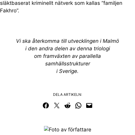
släktbaserat kriminellt nätverk som kallas ”familjen
Fakhro”.
Vi ska återkomma till utvecklingen i Malmö
i den andra delen
av denna triologi
om framväxten av
parallella
samhällsstrukturer
i Sverige.
DELA ARTIKELN:
Dela på Facebook
Dela på Twitter
Dela på Reddit
Dela i WhatsApp
Maila en länk