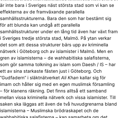
är inte bara i Sveriges näst största stad som vi kan se
effekterna av de framväxande parallella
samhällsstrukturerna. Bara den som har bestämt sig
för att blunda kan undgå att parallella
samhällsstrukturer under en lång tid även har växt fram
i Sveriges tredje största stad, Malmö. På ytan verkar
det som att dessa strukturer bärs upp av kriminella
nätverk i Göteborg och av islamister i Malmö. Men en
gren av islamisterna – de wahhabitiska salafisterna,
som gör samma tolkning av islam som Daesh / IS – har
ett av sina starkaste fästen just i Göteborg. Och
”Gudfadern” i släktnätverket
Ali Khan
kallar sig för
imam och håller sig med en egen muslimsk församling
– för klanens räkning. Det finns alltså ett samband
mellan vissa kriminella nätverk och vissa islamister. Till
saken ska läggas att även de två huvudgrenarna bland
islamisterna – Muslimska brödraskapet och de
wahhabitiska salafisterna – kan samarbeta om det