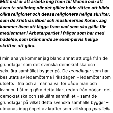
Mitt mål är att arbeta mig fram till Malmö och att
även ta ställning när det gäller
både
rätten att häda
olika religioner och dessa religioners heliga skrifter,
som de kristnas Bibel och muslimernas Koran. Jag
kommer även att lägga fram vad som ska gälla för
medlemmar i Arbetarpartiet i frågor som har med
hädelse, som brännande av exempelvis heliga
skrifter, att göra.
I min analys kommer jag bland annat att utgå från de
grundlagar som det svenska demokratiska och
sekulära samhället bygger på. De
grundlagar
som har
beslutats av ledamöterna i riksdagen – ledamöter som
utsetts i fria och allmänna val för både män och
kvinnor. Låt mig göra detta klart redan från början: det
demokratiska och sekulära samhället – samt de
grundlagar på vilket detta svenska samhälle bygger –
utmanas idag öppet av krafter som vill skapa
parallella