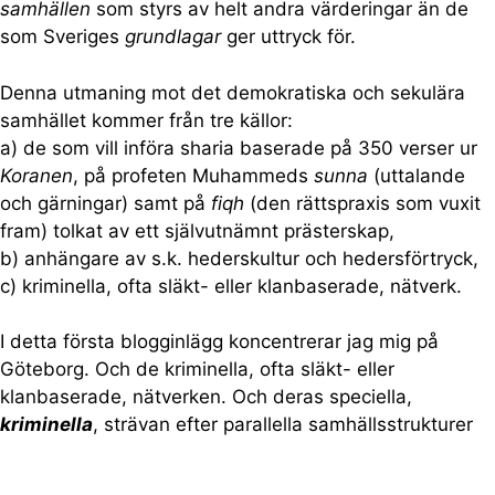
samhällen
som styrs av helt andra värderingar än de
som Sveriges
grundlagar
ger uttryck för.
Denna utmaning mot det demokratiska och sekulära
samhället kommer från tre källor:
a) de som vill införa sharia baserade på 350 verser ur
Koranen
, på profeten Muhammeds
sunna
(uttalande
och gärningar) samt på
fiqh
(den rättspraxis som vuxit
fram) tolkat av ett självutnämnt prästerskap,
b) anhängare av s.k. hederskultur och hedersförtryck,
c) kriminella, ofta släkt- eller klanbaserade, nätverk.
I detta första blogginlägg koncentrerar jag mig på
Göteborg. Och de kriminella, ofta släkt- eller
klanbaserade, nätverken. Och deras speciella,
kriminella
, strävan efter parallella samhällsstrukturer