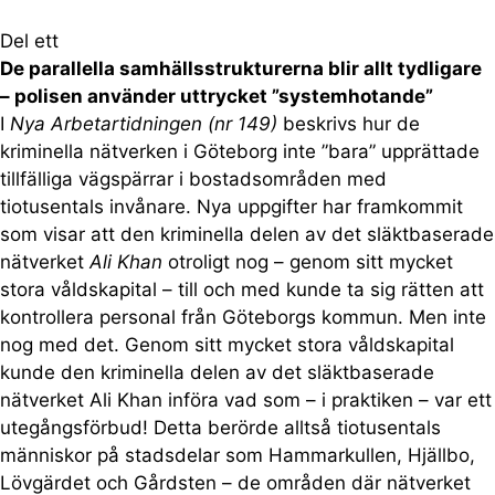
Del ett
De parallella samhällsstrukturerna blir allt tydligare
– polisen använder uttrycket ”systemhotande”
I
Nya Arbetartidningen (nr 149)
beskrivs hur de
kriminella nätverken i Göteborg inte ”bara” upprättade
tillfälliga vägspärrar i bostadsområden med
tiotusentals invånare. Nya uppgifter har framkommit
som visar att den kriminella delen av det släktbaserade
nätverket
Ali Khan
otroligt nog – genom sitt mycket
stora våldskapital – till och med kunde ta sig rätten att
kontrollera personal från Göteborgs kommun. Men inte
nog med det. Genom sitt mycket stora våldskapital
kunde den kriminella delen av det släktbaserade
nätverket Ali Khan införa vad som – i praktiken – var ett
utegångsförbud! Detta berörde alltså tiotusentals
människor på stadsdelar som Hammarkullen, Hjällbo,
Lövgärdet och Gårdsten – de områden där nätverket