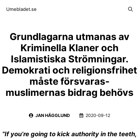
Hoppa
Meny
Umebladet.se
till
innehåll
Grundlagarna utmanas av
Kriminella Klaner och
Islamistiska Strömningar.
Demokrati och religionsfrihet
måste försvaras-
muslimernas bidrag behövs
JAN HÄGGLUND
2020-09-12
”If you’re going to kick authority in the teeth,