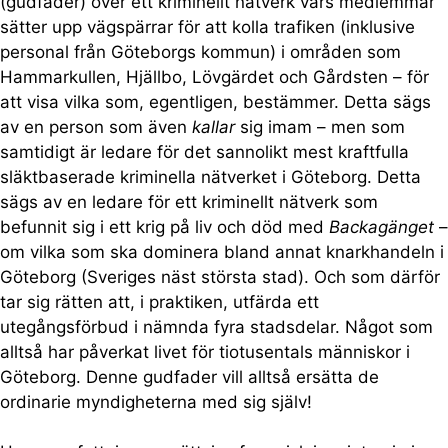
(gudfader) över ett kriminellt nätverk vars medlemmar
sätter upp vägspärrar för att kolla trafiken (inklusive
personal från Göteborgs kommun) i områden som
Hammarkullen, Hjällbo, Lövgärdet och Gårdsten – för
att visa vilka som, egentligen, bestämmer. Detta sägs
av en person som även
kallar
sig imam – men som
samtidigt är ledare för det sannolikt mest kraftfulla
släktbaserade kriminella nätverket i Göteborg. Detta
sägs av en ledare för ett kriminellt nätverk som
befunnit sig i ett krig på liv och död med
Backagänget
–
om vilka som ska dominera bland annat knarkhandeln i
Göteborg (Sveriges näst största stad). Och som därför
tar sig rätten att, i praktiken, utfärda ett
utegångsförbud i nämnda fyra stadsdelar. Något som
alltså har påverkat livet för tiotusentals människor i
Göteborg. Denne gudfader vill alltså ersätta de
ordinarie myndigheterna med sig själv!