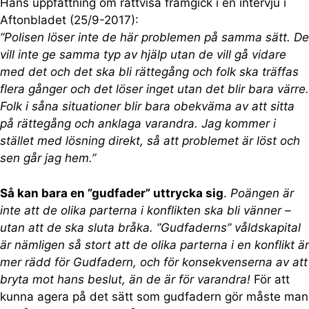
Hans uppfattning om rättvisa framgick i en intervju i
Aftonbladet (25/9-2017):
”Polisen löser inte de här problemen på samma sätt. De
vill inte ge samma typ av hjälp utan de vill gå vidare
med det och det ska bli rättegång och folk ska träffas
flera gånger och det löser inget utan det blir bara värre.
Folk i såna situationer blir bara obekväma av att sitta
på rättegång och anklaga varandra. Jag kommer i
stället med lösning direkt, så att problemet är löst och
sen går jag hem.”
Så kan bara en ”gudfader” uttrycka sig
.
Poängen är
inte att de olika parterna i konflikten ska bli vänner –
utan att de ska sluta bråka. ”Gudfaderns” våldskapital
är nämligen så stort att de olika parterna i en konflikt är
mer rädd för Gudfadern, och för konsekvenserna av att
bryta mot hans beslut, än de är för varandra!
För att
kunna agera på det sätt som gudfadern gör måste man