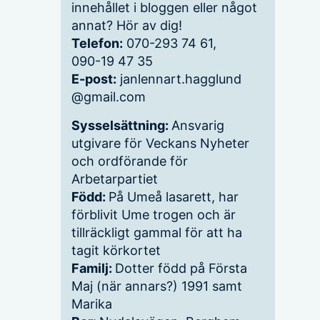
innehållet i bloggen eller något
annat? Hör av dig!
Telefon:
070-293 74 61,
090-19 47 35
E-post:
janlennart.hagglund
@gmail.com
Sysselsättning:
Ansvarig
utgivare för Veckans Nyheter
och ordförande för
Arbetarpartiet
Född:
På Umeå lasarett, har
förblivit Ume trogen och är
tillräckligt gammal för att ha
tagit körkortet
Familj:
Dotter född på Första
Maj (när annars?) 1991 samt
Marika