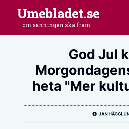
Hoppa
Umebladet.se
till
– om sanningen ska fram
innehåll
God Jul k
Morgondagens
heta "Mer kult
JAN HÄGGLU