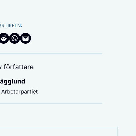
ARTIKELN:
cebook
å Twitter
Dela på Reddit
Dela i WhatsApp
Maila en länk
Hägglund
Arbetarpartiet