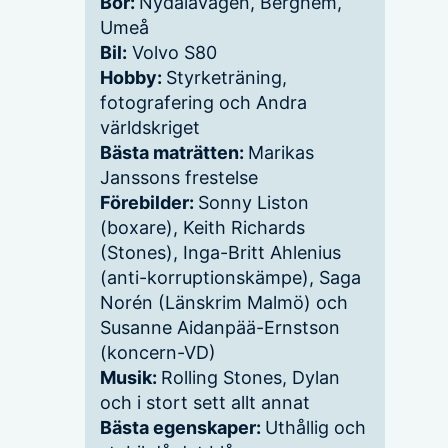
Bor:
Nydalavägen, Berghem,
Umeå
Bil:
Volvo S80
Hobby:
Styrketräning,
fotografering och Andra
världskriget
Bästa maträtten:
Marikas
Janssons frestelse
Förebilder:
Sonny Liston
(boxare), Keith Richards
(Stones), Inga-Britt Ahlenius
(anti-korruptionskämpe), Saga
Norén (Länskrim Malmö) och
Susanne Aidanpää-Ernstson
(koncern-VD)
Musik:
Rolling Stones, Dylan
och i stort sett allt annat
Bästa egenskaper:
Uthållig och