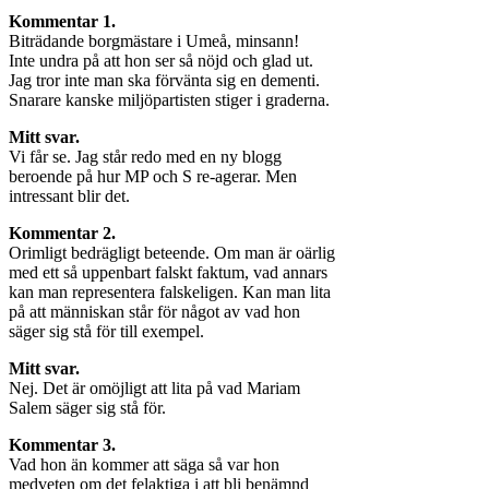
Kommentar 1.
Biträdande borgmästare i Umeå, minsann!
Inte undra på att hon ser så nöjd och glad ut.
Jag tror inte man ska förvänta sig en dementi.
Snarare kanske miljöpartisten stiger i graderna.
Mitt svar.
Vi får se. Jag står redo med en ny blogg
beroende på hur MP och S re-agerar. Men
intressant blir det.
Kommentar 2.
Orimligt bedrägligt beteende. Om man är oärlig
med ett så uppenbart falskt faktum, vad annars
kan man representera falskeligen. Kan man lita
på att människan står för något av vad hon
säger sig stå för till exempel.
Mitt svar.
Nej. Det är omöjligt att lita på vad Mariam
Salem säger sig stå för.
Kommentar 3.
Vad hon än kommer att säga så var hon
medveten om det felaktiga i att bli benämnd