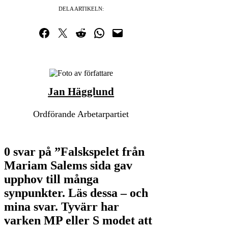
DELA ARTIKELN:
Dela på Facebook
Dela på Twitter
Dela på Reddit
Dela i WhatsApp
Maila en länk
Jan Hägglund
Ordförande Arbetarpartiet
0 svar på ”Falskspelet från
Mariam Salems sida gav
upphov till många
synpunkter. Läs dessa – och
mina svar. Tyvärr har
varken MP eller S modet att