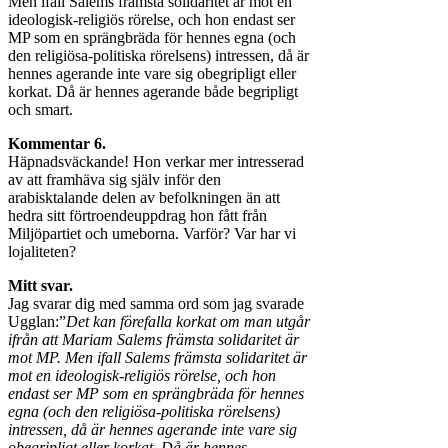
Men ifall Salems främsta solidaritet är mot en
ideologisk-religiös rörelse, och hon endast ser
MP som en sprängbräda för hennes egna (och
den religiösa-politiska rörelsens) intressen, då är
hennes agerande inte vare sig obegripligt eller
korkat. Då är hennes agerande både begripligt
och smart.
Kommentar 6.
Häpnadsväckande! Hon verkar mer intresserad
av att framhäva sig själv inför den
arabisktalande delen av befolkningen än att
hedra sitt förtroendeuppdrag hon fått från
Miljöpartiet och umeborna. Varför? Var har vi
lojaliteten?
Mitt svar.
Jag svarar dig med samma ord som jag svarade
Ugglan:”
Det kan förefalla korkat om man utgår
ifrån att Mariam Salems främsta solidaritet är
mot MP. Men ifall Salems främsta solidaritet är
mot en ideologisk-religiös rörelse, och hon
endast ser MP som en sprängbräda för hennes
egna (och den religiösa-politiska rörelsens)
intressen, då är hennes agerande inte vare sig
obegripligt eller korkat. Då är hennes