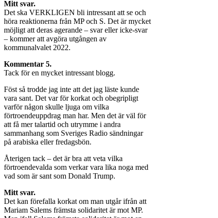
Mitt svar.
Det ska VERKLIGEN bli intressant att se och
höra reaktionerna från MP och S. Det är mycket
möjligt att deras agerande – svar eller icke-svar
– kommer att avgöra utgången av
kommunalvalet 2022.
Kommentar 5.
Tack för en mycket intressant blogg.
Föst så trodde jag inte att det jag läste kunde
vara sant. Det var för korkat och obegripligt
varför någon skulle ljuga om vilka
förtroendeuppdrag man har. Men det är väl för
att få mer talartid och utrymme i andra
sammanhang som Sveriges Radio sändningar
på arabiska eller fredagsbön.
Återigen tack – det är bra att veta vilka
förtroendevalda som verkar vara lika noga med
vad som är sant som Donald Trump.
Mitt svar.
Det kan förefalla korkat om man utgår ifrån att
Mariam Salems främsta solidaritet är mot MP.