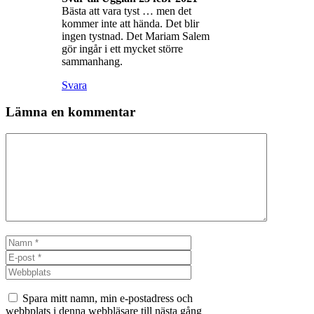
Bästa att vara tyst … men det
kommer inte att hända. Det blir
ingen tystnad. Det Mariam Salem
gör ingår i ett mycket större
sammanhang.
Svara
Lämna en kommentar
Kommentar
Namn
E-
post
Webbplats
Spara mitt namn, min e-postadress och
webbplats i denna webbläsare till nästa gång