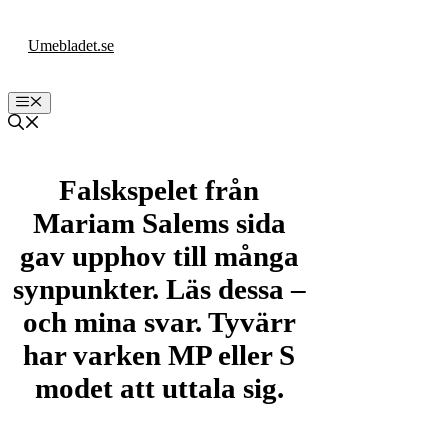
Hoppa
till
Umebladet.se
innehåll
Meny
Falskspelet från
Mariam Salems sida
gav upphov till många
synpunkter. Läs dessa –
och mina svar. Tyvärr
har varken MP eller S
modet att uttala sig.