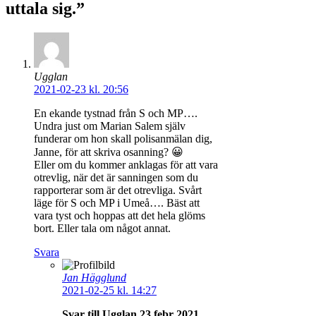
uttala sig.”
Ugglan
2021-02-23 kl. 20:56
En ekande tystnad från S och MP….
Undra just om Marian Salem själv
funderar om hon skall polisanmälan dig,
Janne, för att skriva osanning? 😀
Eller om du kommer anklagas för att vara
otrevlig, när det är sanningen som du
rapporterar som är det otrevliga. Svårt
läge för S och MP i Umeå…. Bäst att
vara tyst och hoppas att det hela glöms
bort. Eller tala om något annat.
Svara
Jan Hägglund
2021-02-25 kl. 14:27
Svar till Ugglan 23 febr 2021