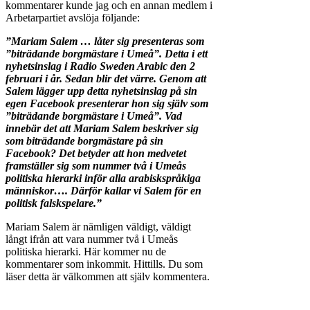
kommentarer kunde jag och en annan medlem i
Arbetarpartiet avslöja följande:
”Mariam Salem … låter sig presenteras som
”biträdande borgmästare i Umeå”. Detta i ett
nyhetsinslag i Radio Sweden Arabic den 2
februari i år. Sedan blir det värre. Genom att
Salem lägger upp detta nyhetsinslag på sin
egen Facebook presenterar hon sig själv som
”biträdande borgmästare i Umeå”. Vad
innebär det att Mariam Salem beskriver sig
som biträdande borgmästare på sin
Facebook? Det betyder att hon medvetet
framställer sig som nummer två i Umeås
politiska hierarki inför alla arabiskspråkiga
människor…. Därför kallar vi Salem för en
politisk falskspelare.”
Mariam Salem är nämligen väldigt, väldigt
långt ifrån att vara nummer två i Umeås
politiska hierarki. Här kommer nu de
kommentarer som inkommit. Hittills. Du som
läser detta är välkommen att själv kommentera.