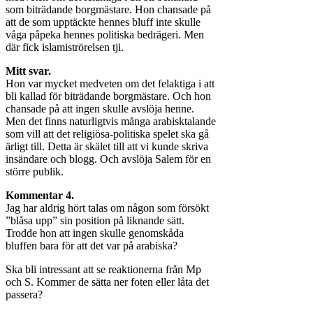
som biträdande borgmästare. Hon chansade på
att de som upptäckte hennes bluff inte skulle
våga påpeka hennes politiska bedrägeri. Men
där fick islamiströrelsen tji.
Mitt svar.
Hon var mycket medveten om det felaktiga i att
bli kallad för biträdande borgmästare. Och hon
chansade på att ingen skulle avslöja henne.
Men det finns naturligtvis många arabisktalande
som vill att det religiösa-politiska spelet ska gå
ärligt till. Detta är skälet till att vi kunde skriva
insändare och blogg. Och avslöja Salem för en
större publik.
Kommentar 4.
Jag har aldrig hört talas om någon som försökt
”blåsa upp” sin position på liknande sätt.
Trodde hon att ingen skulle genomskåda
bluffen bara för att det var på arabiska?
Ska bli intressant att se reaktionerna från Mp
och S. Kommer de sätta ner foten eller låta det
passera?