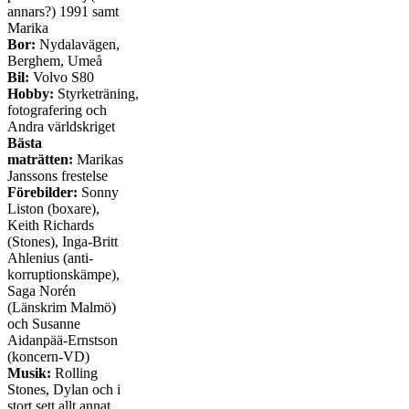
annars?) 1991 samt
Marika
Bor:
Nydalavägen,
Berghem, Umeå
Bil:
Volvo S80
Hobby:
Styrketräning,
fotografering och
Andra världskriget
Bästa
maträtten:
Marikas
Janssons frestelse
Förebilder:
Sonny
Liston (boxare),
Keith Richards
(Stones), Inga-Britt
Ahlenius (anti-
korruptionskämpe),
Saga Norén
(Länskrim Malmö)
och Susanne
Aidanpää-Ernstson
(koncern-VD)
Musik:
Rolling
Stones, Dylan och i
stort sett allt annat