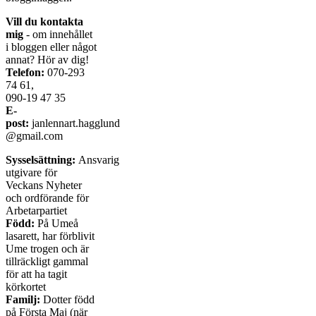
Vill du kontakta
mig
- om innehållet
i bloggen eller något
annat? Hör av dig!
Telefon:
070-293
74 61,
090-19 47 35
E-
post:
janlennart.hagglund
@gmail.com
Sysselsättning:
Ansvarig
utgivare för
Veckans Nyheter
och ordförande för
Arbetarpartiet
Född:
På Umeå
lasarett, har förblivit
Ume trogen och är
tillräckligt gammal
för att ha tagit
körkortet
Familj:
Dotter född
på Första Maj (när