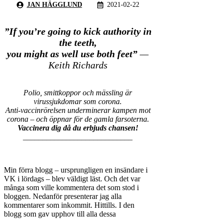
JAN HÄGGLUND
2021-02-22
”If you’re going to kick authority in
the teeth,
you might as well use both feet”
—
Keith Richards
Polio, smittkoppor och mässling är
virussjukdomar som corona.
Anti-vaccin
rörelsen underminerar kampen mot
corona – och öppnar för de gamla farsoterna.
Vaccinera dig då du erbjuds chansen!
____________________________
Min förra blogg – ursprungligen en insändare i
VK i lördags – blev väldigt läst. Och det var
många som ville kommentera det som stod i
bloggen. Nedanför presenterar jag alla
kommentarer som inkommit. Hittills. I den
blogg som gav upphov till alla dessa