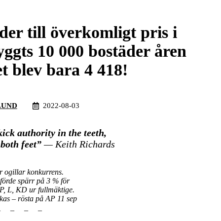
der till överkomligt pris i
yggts 10 000 bostäder åren
t blev bara 4 418!
LUND
2022-08-03
kick authority in the teeth,
 both feet”
— Keith Richards
er ogillar konkurrens.
rde spärr på 3 % för
MP, L, KD ur fullmäktige.
kas – rösta på AP 11 sep
_ _ _ _