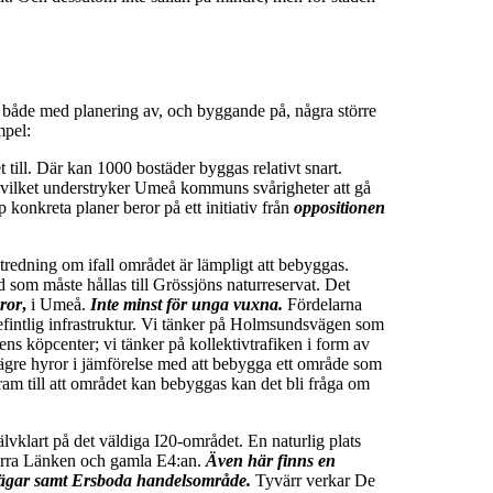
både med planering av, och byggande på, några större
mpel:
t till. Där kan 1000 bostäder byggas relativt snart.
vilket understryker Umeå kommuns svårigheter att gå
p konkreta planer beror på ett initiativ från
oppositionen
tredning om ifall området är lämpligt att bebyggas.
d som måste hållas till Grössjöns naturreservat. Det
yror
,
i Umeå.
Inte minst för unga vuxna.
Fördelarna
efintlig infrastruktur. Vi tänker på Holmsundsvägen som
lens köpcenter; vi tänker på kollektivtrafiken i form av
l lägre hyror i jämförelse med att bebygga ett område som
am till att området kan bebyggas kan det bli fråga om
lvklart på det väldiga I20-området. En naturlig plats
Norra Länken och gamla E4:an.
Även här finns en
å vägar samt Ersboda handelsområde.
Tyvärr verkar De