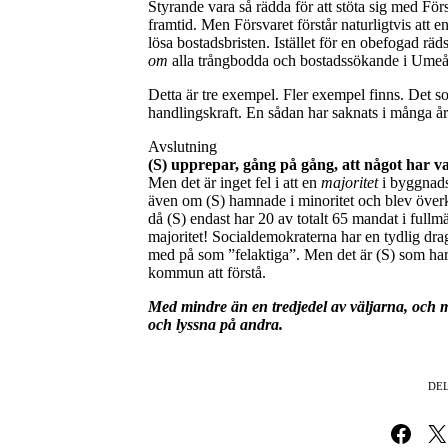
Styrande vara så rädda för att stöta sig med För
framtid. Men Försvaret förstår naturligtvis att 
lösa bostadsbristen. Istället för en obefogad räd
om
alla trångbodda och bostadssökande i Umeå
Detta är tre exempel. Fler exempel finns. Det s
handlingskraft. En sådan har saknats i många år
Avslutning
(S) upprepar, gång på gång, att något har v
Men det är inget fel i att en
majoritet
i byggnads
även om (S) hamnade i minoritet och blev över
då (S) endast har 20 av totalt 65 mandat i full
majoritet! Socialdemokraterna har en tydlig dragn
med på som ”felaktiga”. Men det är (S) som h
kommun att förstå.
Med mindre än en tredjedel av väljarna, och
och lyssna på andra.
DEL
Dela på Fa
Dela 