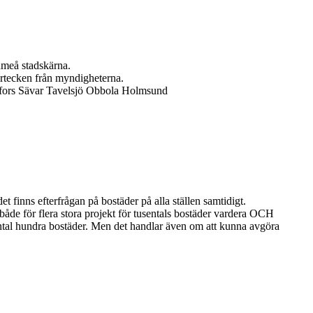
meå stadskärna.
artecken från myndigheterna.
efors Sävar Tavelsjö Obbola Holmsund
det finns efterfrågan på bostäder på alla ställen samtidigt.
åde för flera stora projekt för tusentals bostäder vardera OCH
 antal hundra bostäder. Men det handlar även om att kunna avgöra