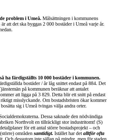
ande problem i Umeå.
Målsättningen i kommunens
är att det ska byggas 2 000 bostäder i Umeå varje år.
 nedan.
så ha färdigställts 10 000 bostäder i kommunen.
ärdigställda bostäder / år låg snittet endast på 884. Det
. Tjänstemän på kommunen beräknar att antalet
mmer att ligga på 3 829. Detta blir ett snitt på endast
 ett riktigt misslyckande. Om bostadsbristen ökar kommer
 bosätta sig i Umeå tvingas välja andra orter.
på Socialdemokraterna. Dessa saknade den nödvändiga
briken Northvolt en tillräckligt stor industritomt! (S)
etaljplaner för ett antal större bostadsprojekt – och
 (större) områden
samtidigt.
Istället har det
alltför ofta
dit. Och dessutom inte sällan på mindre, men för staden