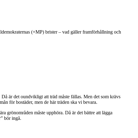
ldemokraternas (+MP) brister – vad gäller framförhållning och
 Då är det oundvikligt att träd måste fällas. Men det som krävs
förmån för bostäder, men de här träden ska vi bevara.
snära grönområden måste upphöra. Då är det bättre att lägga
” bör ingå.