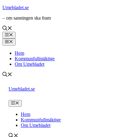
Hoppa
Umebladet.se
till
– om sanningen ska fram
innehåll
Meny
Meny
Hem
Kommunfullmäktige
Om Umebladet
Umebladet.se
Meny
Hem
Kommunfullmäktige
Om Umebladet