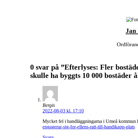
Jan
Ordförand
0 svar på ”Efterlyses: Fler bostäd
skulle ha byggts 10 000 bostäder å
Bergis
2022-08-03 kl. 17:10
Mycket fel i handläggningarna i Umeå kommun 
engagerar-sig-for-ellens-ratt-till-handikapp-plats
Svara