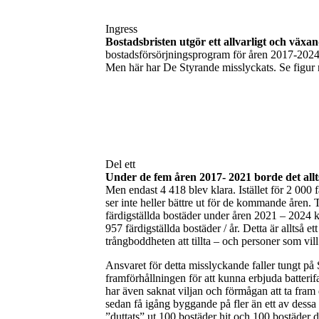
Ingress
Bostadsbristen utgör ett allvarligt och väx
bostadsförsörjningsprogram för åren 2017-2024 
Men här har De Styrande misslyckats. Se figur
Del ett
Under de fem åren 2017- 2021 borde det allt
Men endast 4 418 blev klara. Istället för 2 000 f
ser inte heller bättre ut för de kommande åren
färdigställda bostäder under åren 2021 – 2024 ko
957 färdigställda bostäder / år. Detta är alltså
trångboddheten att tillta – och personer som vill
Ansvaret för detta misslyckande faller tungt 
framförhållningen för att kunna erbjuda batterifa
har även saknat viljan och förmågan att ta fram d
sedan få igång byggande på fler än ett av dessa
”duttats” ut 100 bostäder hit och 100 bostäder 