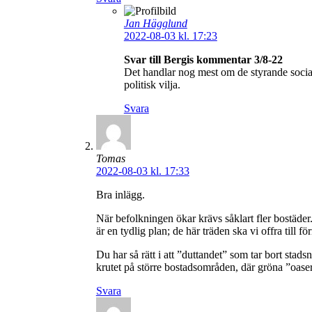
Jan Hägglund
2022-08-03 kl. 17:23
Svar till Bergis kommentar 3/8-22
Det handlar nog mest om de styrande socia
politisk vilja.
Svara
Tomas
2022-08-03 kl. 17:33
Bra inlägg.
När befolkningen ökar krävs såklart fler bostäder.
är en tydlig plan; de här träden ska vi offra till 
Du har så rätt i att ”duttandet” som tar bort stad
krutet på större bostadsområden, där gröna ”oaser
Svara