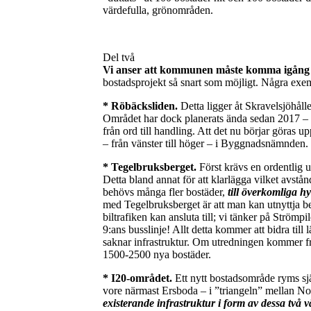
värdefulla, grönområden.
Del två
Vi anser att kommunen måste komma igång
bostadsprojekt så snart som möjligt. Några exe
* Röbäcksliden.
Detta ligger åt Skravelsjöhålle
Området har dock planerats ända sedan 2017 – 
från ord till handling. Att det nu börjar göras up
– från vänster till höger – i Byggnadsnämnden.
* Tegelbruksberget.
Först krävs en ordentlig u
Detta bland annat för att klarlägga vilket avstån
behövs många fler bostäder,
till överkomliga h
med Tegelbruksberget är att man kan utnyttja b
biltrafiken kan ansluta till; vi tänker på Strömpi
9:ans busslinje! Allt detta kommer att bidra til
saknar infrastruktur. Om utredningen kommer fr
1500-2500 nya bostäder.
* I20-området.
Ett nytt bostadsområde ryms sjä
vore närmast Ersboda – i ”triangeln” mellan 
existerande infrastruktur i form av dessa tv