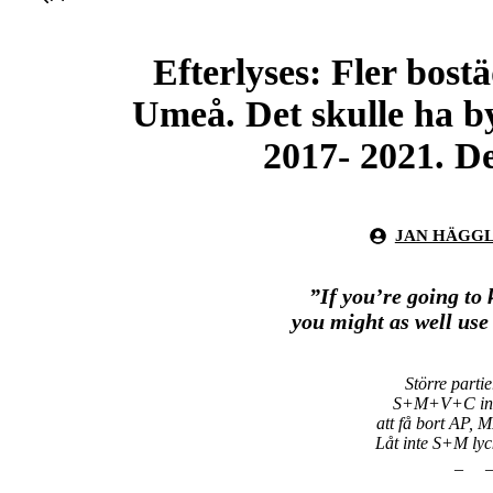
Efterlyses: Fler bostä
Umeå. Det skulle ha b
2017- 2021. De
JAN HÄGG
”If you’re going to 
you might as well use
Större parti
S+M+V+C infö
att få bort AP, 
Låt inte S+M lyc
_ 