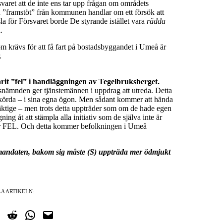
svaret att de inte ens tar upp frågan om områdets
en ”framstöt” från kommunen handlar om ett försök att
sla för Försvaret borde De styrande istället vara
rädda
.
om krävs för att få fart på bostadsbyggandet i Umeå är
.
arit ”fel” i handläggningen av Tegelbruksberget.
nämnden ger tjänstemännen i uppdrag att utreda. Detta
körda – i sina egna ögon. Men sådant kommer att hända
mäktige – men trots detta uppträder som om de hade egen
ing åt att stämpla alla initiativ som de själva inte är
ar FEL. Och detta kommer befolkningen i Umeå
 mandaten, bakom sig måste (S) uppträda mer ödmjukt
A ARTIKELN:
cebook
på Twitter
Dela på Reddit
Dela i WhatsApp
Maila en länk