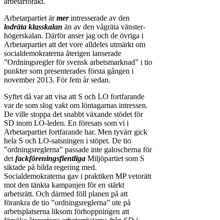
arbetarförakt.
Arbetarpartiet är
mer
intresserade av den
lodräta klasskalan
än av den vågräta vänster-
högerskalan. Därför anser jag och de övriga i
Arbetarpartiet att det vore alldeles utmärkt om
socialdemokraterna återigen lanserade
”Ordningsregler för svensk arbetsmarknad” i tio
punkter som presenterades första gången i
november 2013. För fem år sedan.
Syftet då var att visa att S och LO fortfarande
var de som slog vakt om löntagarnas intressen.
De ville stoppa det snabbt växande stödet för
SD inom LO-leden. En föresats som vi i
Arbetarpartiet fortfarande har. Men tyvärr gick
hela S och LO-satsningen i stöpet. De tio
”ordningsreglerna” passade inte galoscherna för
det
fackföreningsfientliga
Miljöpartiet som S
siktade på bilda regering med.
Socialdemokraterna gav i praktiken MP vetorätt
mot den tänkta kampanjen för en stärkt
arbetsrätt. Och därmed föll planen på att
förankra de tio ”ordningsreglerna” ute på
arbetsplatserna liksom förhoppningen att