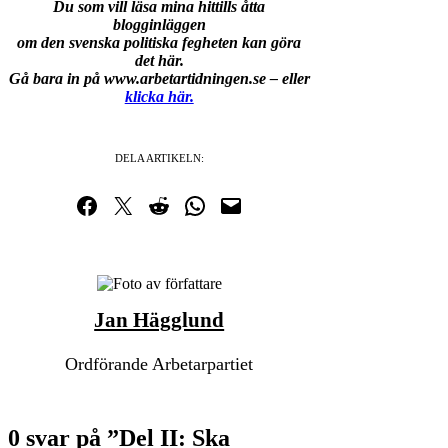
Du som vill läsa mina hittills åtta
blogginläggen
om den svenska politiska fegheten kan
göra
det här.
Gå bara in på www.arbetartidningen.se – eller
klicka här.
DELA ARTIKELN:
Dela på Facebook
Dela på Twitter
Dela på Reddit
Dela i WhatsApp
Maila en länk
Jan Hägglund
Ordförande Arbetarpartiet
0 svar på ”Del II: Ska