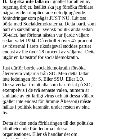
II. Jag
ska inte falla in
i gnället för att en ny
regering dröjer. Istället ska jag försöka förklara
några av de kom­plicerade och djupgående
föränd­ringar som pågår JUST NU. Låt oss
börja med Socialdemokraterna. Detta parti, som
haft en särställning i svensk politik ända sedan
30-talet, har förlorat nästan var fjärde väljare
sedan valet 1994. Då erhöll S över 45 procent
av rösterna! I årets riksdagsval stöddes partiet
endast av lite över 28 procent av väljarna. Detta
utgör en katastrof för socialdemokratin.
Just därför borde socialdemokratin försöka
återerövra väljarna från SD. Men detta fattar
inte ledningen för S. Eller SSU. Eller LO.
Dessa verkar tro att alla som har röstat på SD,
exempelvis i de två senaste valen, numera är
smittade av ett farligt virus och att dessa väljare
(gäller inte endast för Jimmie Åkesson) måste
hållas i politisk karantän under resten av sina
liv.
Detta är den enda förklaringen till det politiska
idiotbeteende från ledarna i dessa
organisationer. Eller så handlar det om