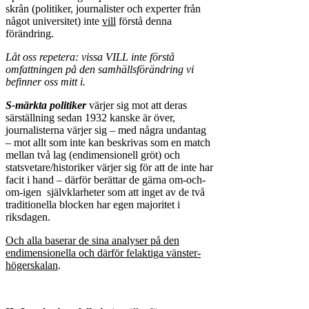
skrån (politiker, journalister och experter från
något universitet) inte
vill
förstå denna
förändring.
Låt oss repetera: vissa VILL inte förstå
omfattningen på den samhälls­förändring vi
befinner oss mitt i.
S-märkta politiker
värjer sig mot att deras
särställning sedan 1932 kanske är över,
journalisterna värjer sig – med några undantag
– mot allt som inte kan beskrivas som en match
mellan två lag (endimensionell gröt) och
statsve­tare/historiker värjer sig för att de inte har
facit i hand – därför berättar de gärna om-och-
om-igen självklarheter som att inget av de två
traditionella blocken har egen majoritet i
riksdagen.
Och alla baserar de sina analyser på den
endimensionella och därför felaktiga vänster-
högerskalan
.