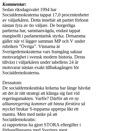
Kommentar:
Sedan riksdagsvalet 1994 har
Socialdemokraterna tappat 17,0 procentenheter
av väljarkåren. Detta innebär att partiet förlorat
nästan fyra av tio väljare. De borgerliga
partierna har, sammanvägda, endast tappat
marginellt i parlamentarisk styrka. Detsamma
gäller när vi lägger samman MP och V under
rubriken ”Övriga”. Vinnarna är
Sverigedemokraterna vars framgång saknar
motsvarighet i svensk modern historia. Deras
tillväxt i väljarkåren under tabellens 24 år
motsvarar nästan exakt tillbakagången för
Socialdemokraterna.
Dessutom:
De socialdemokratiska ledarna har länge hävdat
att det är rätt strategi att klänga sig fast vid
regeringsmakten. Varför? Därför att
en ny
alliansregering kommer att hinna förstöra så
mycket
brukar S-topparna upprepa likt ett
mantra. Men med tanke på att
Socialdemokratin:
a) rapporteras ha gjort STORA eftergifter i
förhandlingarna med Sveriges mest