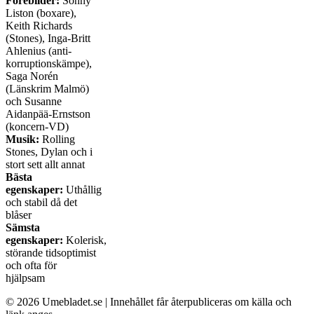
Förebilder:
Sonny
Liston (boxare),
Keith Richards
(Stones), Inga-Britt
Ahlenius (anti-
korruptionskämpe),
Saga Norén
(Länskrim Malmö)
och Susanne
Aidanpää-Ernstson
(koncern-VD)
Musik:
Rolling
Stones, Dylan och i
stort sett allt annat
Bästa
egenskaper:
Uthållig
och stabil då det
blåser
Sämsta
egenskaper:
Kolerisk,
störande tidsoptimist
och ofta för
hjälpsam
© 2026 Umebladet.se | Innehållet får återpubliceras om källa och