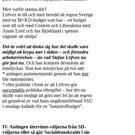
Men varför stanna där?
Löfven är till och med beredd att regera Sverige
med en M+KD-budget som bas – en budget
som till och med Centern och Liberalerna med
Annie Lööf och Jan Björklund i spetsen
vägrade att stödja!
Det är svårt att tänka sig hur det skulle vara
möjligt att krypa mer i skiten – och förnedra
arbetarrörelsen – än vad Stefan Löfven nu
gör just nu
. Och han kommer dessutom att
misslyckas. Han kan misslyckas på två sätt:
* antingen parlamentariskt genom att han
inte
blir statsminister,
* eller politiskt i form av att Löfven gör
oacceptabla
politiska eftergifter – hur det nu
skulle vara möjligt att göra mer fel än att regera
på grundval av vad hans ungdomsförbund SSU
i onsdags kallade för en ”katastrofbudget”.
IV. Antingen återvinns väljarna från
SD-
väljarna eller så går Socialdemokratin i sin