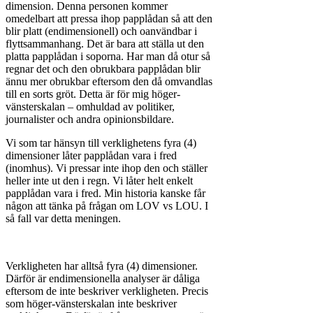
dimension. Denna personen kommer
omedelbart att pressa ihop papplådan så att den
blir platt (endimensionell) och oanvändbar i
flyttsammanhang. Det är bara att ställa ut den
platta papplådan i soporna. Har man då otur så
regnar det och den obrukbara papplådan blir
ännu mer obrukbar eftersom den då omvandlas
till en sorts gröt. Detta är för mig höger-
vänsterskalan – omhuldad av politiker,
journalister och andra opinionsbildare.
Vi som tar hänsyn till verklighetens fyra (4)
dimensioner låter papplådan vara i fred
(inomhus). Vi pressar inte ihop den och ställer
heller inte ut den i regn. Vi låter helt enkelt
papplådan vara i fred. Min historia kanske får
någon att tänka på frågan om LOV vs LOU. I
så fall var detta meningen.
Verkligheten har alltså fyra (4) dimensioner.
Därför är endimensionella analyser är dåliga
eftersom de inte beskriver verkligheten. Precis
som höger-vänsterskalan inte beskriver