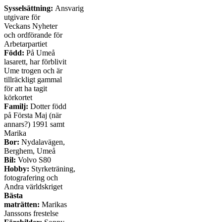
Sysselsättning:
Ansvarig
utgivare för
Veckans Nyheter
och ordförande för
Arbetarpartiet
Född:
På Umeå
lasarett, har förblivit
Ume trogen och är
tillräckligt gammal
för att ha tagit
körkortet
Familj:
Dotter född
på Första Maj (när
annars?) 1991 samt
Marika
Bor:
Nydalavägen,
Berghem, Umeå
Bil:
Volvo S80
Hobby:
Styrketräning,
fotografering och
Andra världskriget
Bästa
maträtten:
Marikas
Janssons frestelse