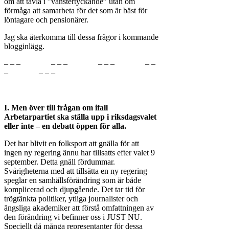
om att tävla i ”vänstertyckande” utan om
förmåga att samarbeta för det som är bäst för
löntagare och pensionärer.
Jag ska återkomma till dessa frågor i kommande
blogginlägg.
– – – – – – – – – – –
– – – –
I. Men över till frågan om ifall
Arbetarpartiet ska ställa upp i riksdagsvalet
eller inte – en debatt öppen för alla.
Det har blivit en folksport att gnälla för att
ingen ny regering ännu har tillsatts efter valet 9
september. Detta gnäll fördummar.
Svårigheterna med att tillsätta en ny regering
speglar en samhällsförändring som är både
komplicerad och djupgående. Det tar tid för
trögtänkta politiker, ytliga journalister och
ängsliga akademiker att förstå omfattningen av
den förändring vi befinner oss i JUST NU.
Speciellt då många representanter för dessa