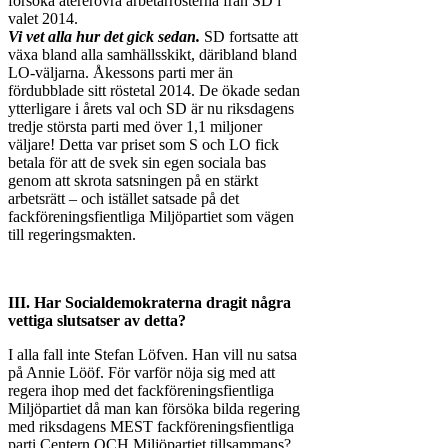
försöka återerövra arbetarrösterna från SD i
valet 2014.
Vi vet alla hur det gick sedan.
SD fortsatte att
växa bland alla samhällsskikt, däribland bland
LO-väljarna. Åkessons parti mer än
fördubblade sitt röstetal 2014. De ökade sedan
ytterligare i årets val och SD är nu riksdagens
tredje största parti med över 1,1 miljoner
väljare! Detta var priset som S och LO fick
betala för att de svek sin egen sociala bas
genom att skrota satsningen på en stärkt
arbetsrätt – och istället satsade på det
fackföreningsfientliga Miljöpartiet som vägen
till regeringsmakten.
III.
Har Socialdemokraterna dragit några
vettiga slutsatser av detta?
I alla fall inte Stefan Löfven. Han vill nu satsa
på Annie Lööf. För varför nöja sig med att
regera ihop med det fackföreningsfientliga
Miljöpartiet då man kan försöka bilda regering
med riksdagens MEST fackföreningsfientliga
parti Centern OCH Miljöpartiet tillsammans?