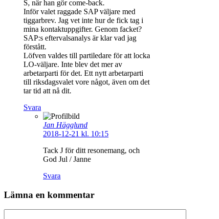
S, när han gör come-back.
Inför valet raggade SAP väljare med
tiggarbrev. Jag vet inte hur de fick tag i
mina kontaktuppgifter. Genom facket?
SAP:s eftervalsanalys är klar vad jag
förstått.
Löfven valdes till partiledare för att locka
LO-väljare. Inte blev det mer av
arbetarparti för det. Ett nytt arbetarparti
till riksdagsvalet vore något, även om det
tar tid att nå dit.
Svara
Jan Hägglund
2018-12-21 kl. 10:15
Tack J för ditt resonemang, och
God Jul / Janne
Svara
Lämna en kommentar
Kommentar