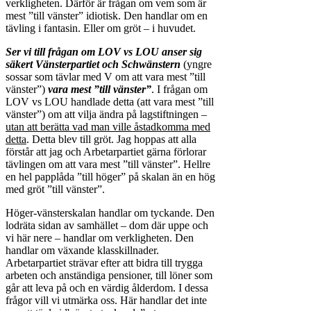
verkligheten. Därför är frågan om vem som är
mest ”till vänster” idiotisk. Den handlar om en
tävling i fantasin. Eller om gröt – i huvudet.
Ser vi till frågan om LOV vs LOU anser sig
säkert Vänsterpartiet och Schwänstern
(yngre
sossar som tävlar med V om att vara mest ”till
vänster”)
vara mest ”till
vänster”
. I frågan om
LOV vs LOU handlade detta (att vara mest ”till
vänster”) om att vilja ändra på lagstiftningen –
utan att berätta vad man ville åstadkomma med
detta
. Detta blev till gröt. Jag hoppas att alla
förstår att jag och Arbetarpartiet gärna förlorar
tävlingen om att vara mest ”till vänster”. Hellre
en hel papplåda ”till höger” på skalan än en hög
med gröt ”till vänster”.
Höger-vänsterskalan handlar om tyckande. Den
lodräta sidan av samhället – dom där uppe och
vi här nere – handlar om verkligheten. Den
handlar om växande klasskillnader.
Arbetarpartiet strävar efter att bidra till trygga
arbeten och anständiga pensioner, till löner som
går att leva på och en värdig ålderdom. I dessa
frågor vill vi utmärka oss. Här handlar det inte