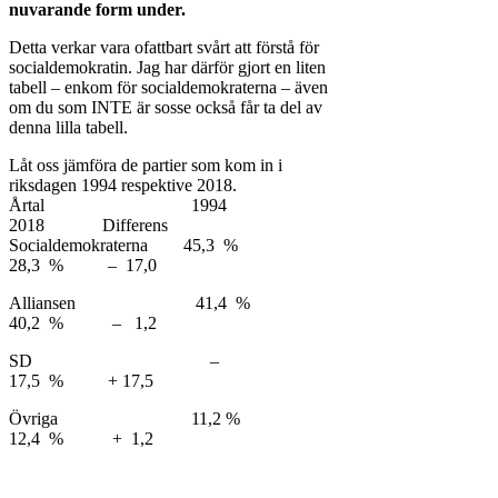
nuvarande form under.
Detta verkar vara ofattbart svårt att förstå för
socialdemokratin. Jag har därför gjort en liten
tabell – enkom för socialdemokraterna – även
om du som INTE är sosse också får ta del av
denna lilla tabell.
Låt oss jämföra de partier som kom in i
riksdagen 1994 respektive 2018.
Årtal 1994
2018 Differens
Socialdemokraterna 45,3 %
28,3 % – 17,0
Alliansen 41,4 %
40,2 % – 1,2
SD –
17,5 % + 17,5
Övriga 11,2 %
12,4 % + 1,2