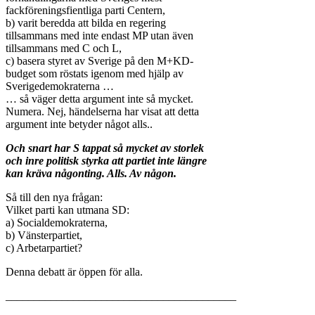
fackföreningsfientliga parti Centern,
b) varit beredda att bilda en regering
tillsammans med inte endast MP utan även
tillsammans med C och L,
c) basera styret av Sverige på den M+KD-
budget som röstats igenom med hjälp av
Sverigedemokraterna …
… så väger detta argument inte så mycket.
Numera. Nej, händelserna har visat att detta
argument inte betyder något alls..
Och snart har S tappat så mycket av storlek
och inre politisk styrka att partiet inte längre
kan kräva någonting. Alls. Av någon.
Så till den nya frågan:
Vilket parti kan utmana SD:
a) Socialdemokraterna,
b) Vänsterpartiet,
c) Arbetarpartiet?
Denna debatt är öppen för alla.
_________________________________________