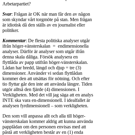
Arbetarpartiet?
Svar
: Frågan är OK när man får den av någon
som skyndar vårt torgmöte på stan. Men frågan
är idiotisk då den ställs av en journalist eller
politiker.
Kommentar
: De flesta politiska analyser utgår
ifrån höger-vänsterskalan = endimensionella
analyser. Därför är analyser som utgår ifrån
denna skala dåliga. Försök analysera en
flyttlåda av papp utifrån höger-vänsterskalan.
Lådan har bredd, längd och djup = tre (3)
dimensioner. Använder vi sedan flyttlådan
kommer den att utsättas för nötning. Och efter
tio flyttar går den inte att använda längre. Tiden
utgör alltså den fjärde (4) dimensionen. I
Verkligheten. Med det vill jag säga att en analys
INTE ska vara en-dimensionell. I idealfallet är
analysen fyrdimensionell – som verkligheten.
Den som vill anpassa allt och alla till höger-
vänsterskalan kommer aldrig att kunna använda
papplådan om den personen envisas med att
påstå att verkligheten består av en (1) enda