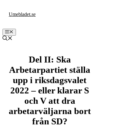
Hoppa
till
Umebladet.se
innehåll
Meny
Del II: Ska
Arbetarpartiet ställa
upp i riksdagsvalet
2022 – eller klarar S
och V att dra
arbetarväljarna bort
från SD?