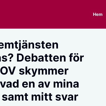
Hem
emtjänsten
as? Debatten för
 LOV skymmer
 vad en av mina
r samt mitt svar