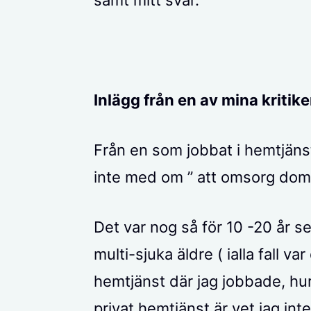
samt mitt svar.
Inlägg från en av mina kritike
Från en som jobbat i hemtjänst
inte med om ” att omsorg dom
Det var nog så för 10 -20 år s
multi-sjuka äldre ( ialla fall
hemtjänst där jag jobbade, hu
privat hemtjänst är vet jag in