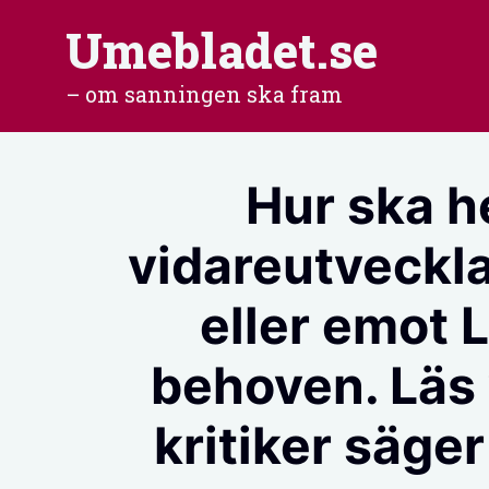
Hoppa
Umebladet.se
till
– om sanningen ska fram
innehåll
Hur ska h
vidareutveckl
eller emot
behoven. Läs
kritiker säge