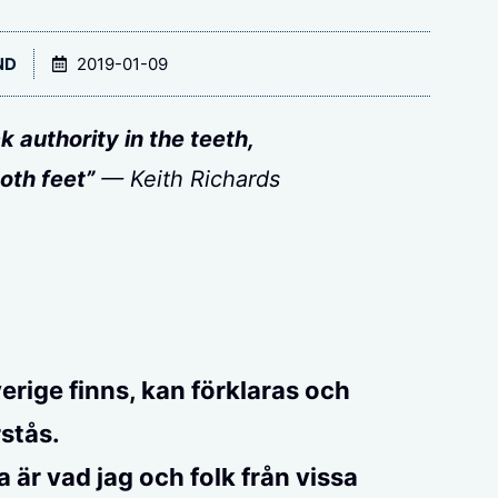
ND
2019-01-09
ck authority in the teeth,
oth feet”
— Keith Richards
erige finns, kan förklaras och
rstås.
är vad jag och folk från vissa