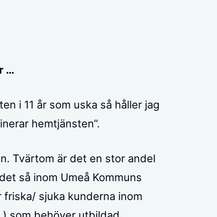
r …
en i 11 år som uska så håller jag
inerar hemtjänsten”.
en. Tvärtom är det en stor andel
 var det så inom Umeå Kommuns
r friska/ sjuka kunderna inom
te ) som behöver utbildad