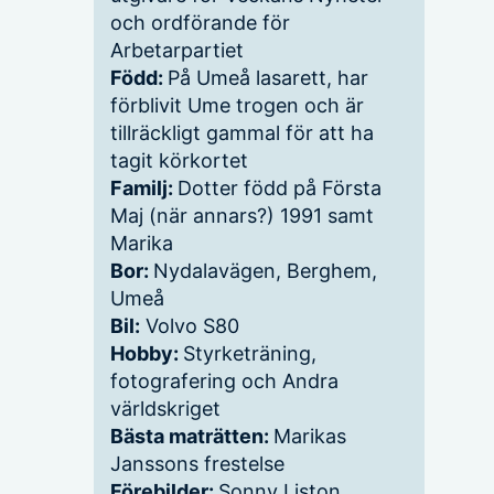
och ordförande för
Arbetarpartiet
Född:
På Umeå lasarett, har
förblivit Ume trogen och är
tillräckligt gammal för att ha
tagit körkortet
Familj:
Dotter född på Första
Maj (när annars?) 1991 samt
Marika
Bor:
Nydalavägen, Berghem,
Umeå
Bil:
Volvo S80
Hobby:
Styrketräning,
fotografering och Andra
världskriget
Bästa maträtten:
Marikas
Janssons frestelse
Förebilder:
Sonny Liston