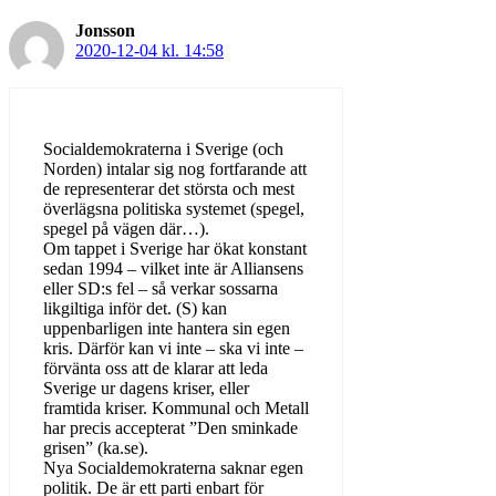
Jonsson
2020-12-04 kl. 14:58
Socialdemokraterna i Sverige (och
Norden) intalar sig nog fortfarande att
de representerar det största och mest
överlägsna politiska systemet (spegel,
spegel på vägen där…).
Om tappet i Sverige har ökat konstant
sedan 1994 – vilket inte är Alliansens
eller SD:s fel – så verkar sossarna
likgiltiga inför det. (S) kan
uppenbarligen inte hantera sin egen
kris. Därför kan vi inte – ska vi inte –
förvänta oss att de klarar att leda
Sverige ur dagens kriser, eller
framtida kriser. Kommunal och Metall
har precis accepterat ”Den sminkade
grisen” (ka.se).
Nya Socialdemokraterna saknar egen
politik. De är ett parti enbart för