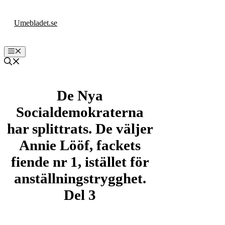
Hoppa
till
Umebladet.se
innehåll
Meny
De Nya
Socialdemokraterna
har splittrats. De väljer
Annie Lööf, fackets
fiende nr 1, istället för
anställningstrygghet.
Del 3