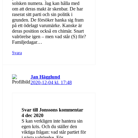
solsken numera. Jag kan hålla med
om att deras makt är skenbar. De har
raserat sitt parti och sin politik i
grunden. De försöker hanka sig fram
på ett ödelagt varumärke. Kanske är
deras position också en chimär. Snart
valrörelse igen – men vad står (S) för?
Familjedagar…
Svara
Jan Hägglund
2020-12-04 kl. 17:48
Svar till Jonssons kommentar
4 dec 2020
S kan verkligen inte hantera sin
egen kris. Och du ställer den
viktiga frågan: vad står partiet för
i nästa valrörelse. För