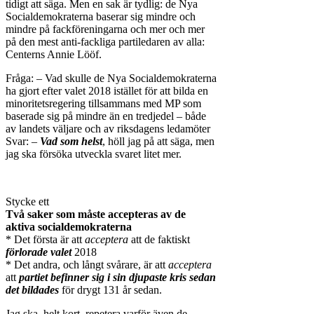
tidigt att säga. Men en sak är tydlig: de Nya
Socialdemokraterna baserar sig mindre och
mindre på fackföreningarna och mer och mer
på den mest anti-fackliga partiledaren av alla:
Centerns Annie Lööf.
Fråga: – Vad skulle de Nya Socialdemokraterna
ha gjort efter valet 2018 istället för att bilda en
minoritetsregering tillsammans med MP som
baserade sig på mindre än en tredjedel – både
av landets väljare och av riksdagens ledamöter
Svar: –
Vad som helst
, höll jag på att säga, men
jag ska försöka utveckla svaret litet mer.
Stycke ett
Två saker som måste accepteras av de
aktiva socialdemokraterna
* Det första är att
acceptera
att de faktiskt
förlorade valet
2018
* Det andra, och långt svårare, är att
acceptera
att
partiet befinner sig i sin djupaste kris sedan
det bildades
för drygt 131 år sedan.
Jag ska, helt kort, repetera varför även de