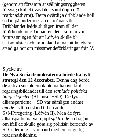
(genom att försämra anställningstryggheten,
försvaga kollektivavtalen samt öppna för
marknadshyror). Detta ovärdiga dribblande höll
sedan på under mer än en månads tid.
Dribblandet ledde slutligen fram till det
förödmjukande Januariavtalet – som ju var
förutsättningen för att Löfvén skulle bli
statsminister och kom bland annat att innebära
ständiga hot om misstroendeförklaringar från V.
Stycke tre
De Nya Socialdemokraterna borde ha bytt
strategi den 12 december.
Denna dag borde
de aktiva socialdemokraterna ha överlåtit
regeringsbildandet till den
samlade politiska
borgerligheten
(Alliansen+SD). De fyra
allianspartierna + SD var nämligen endast
enade
i sitt motstånd till en andra
S+MP:regering (Löfvén II). Men de fyra
allianspartierna var djupt
splittrade
på frågan
om ifall de skulle göra sig politiskt beroende av
SD, eller inte, i samband med en borgerlig
regeringsbildning.