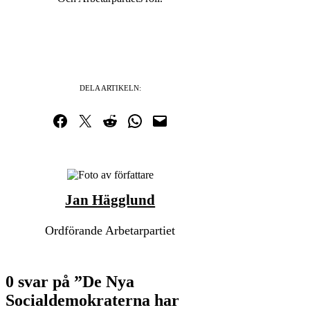
DELA ARTIKELN:
Dela på Facebook
Dela på Twitter
Dela på Reddit
Dela i WhatsApp
Maila en länk
Jan Hägglund
Ordförande Arbetarpartiet
0 svar på ”De Nya
Socialdemokraterna har