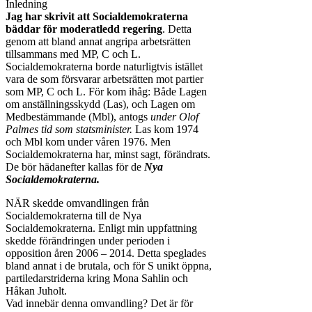
Inledning
Jag har skrivit att Socialdemokraterna
bäddar för moderatledd regering
. Detta
genom att bland annat angripa arbetsrätten
tillsammans med MP, C och L.
Socialdemokraterna borde naturligtvis istället
vara de som försvarar arbetsrätten mot partier
som MP, C och L. För kom ihåg: Både Lagen
om anställningsskydd (Las), och Lagen om
Medbestämmande (Mbl), antogs
under
Olof
Palmes tid som statsminister.
Las kom 1974
och Mbl kom under våren 1976. Men
Socialdemokraterna har, minst sagt, förändrats.
De bör hädanefter kallas för de
Nya
Socialdemokraterna.
NÄR skedde omvandlingen från
Socialdemokraterna till de Nya
Socialdemokraterna. Enligt min uppfattning
skedde förändringen under perioden i
opposition åren 2006 – 2014. Detta speglades
bland annat i de brutala, och för S unikt öppna,
partiledarstriderna kring Mona Sahlin och
Håkan Juholt.
Vad innebär denna omvandling? Det är för