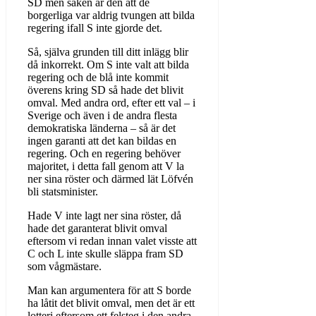
SD men saken är den att de
borgerliga var aldrig tvungen att bilda
regering ifall S inte gjorde det.
Så, själva grunden till ditt inlägg blir
då inkorrekt. Om S inte valt att bilda
regering och de blå inte kommit
överens kring SD så hade det blivit
omval. Med andra ord, efter ett val – i
Sverige och även i de andra flesta
demokratiska länderna – så är det
ingen garanti att det kan bildas en
regering. Och en regering behöver
majoritet, i detta fall genom att V la
ner sina röster och därmed lät Löfvén
bli statsminister.
Hade V inte lagt ner sina röster, då
hade det garanterat blivit omval
eftersom vi redan innan valet visste att
C och L inte skulle släppa fram SD
som vågmästare.
Man kan argumentera för att S borde
ha låtit det blivit omval, men det är ett
lotteri eftersom ett felsteg i den andra