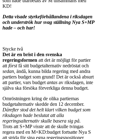
som hade utarbetats av M tillsammans med
KD!
Detta visade styrkeförhållandena i riksdagen
och underströk hur svag ställning Nya S+MP
hade – och har!
Stycke två
Det är en brist i den svenska
regeringsformen
att det är möjligt för partier
att
först
få sitt budgetalternativ nedröstat och
sedan,
ändå, kunna bilda regering med andra
partiers budget som grund! Det är också absurt
att partier, vars budget
antas
av riksdagen, inte
själva ska försöka förverkliga denna budget.
Omröstningen kring de olika partiernas
budgetalternativ skedde den 12 december.
Därefter stod det helt klart vilken budget som
riksdagen hade beslutat att alla
regeringsalternativ skulle basera sig på.
Trots att S+MP
visste
att de skulle tvingas
regera med en M+KD:budget fortsatte Nya S
att strida för sina egna regeringspositioner