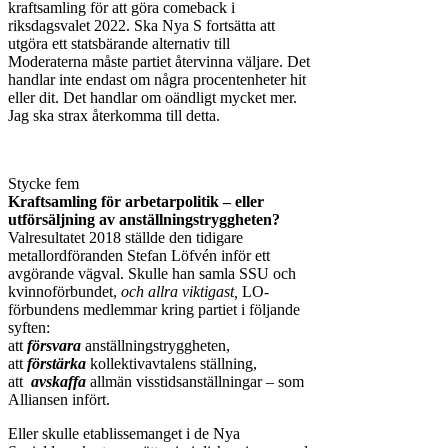
kraftsamling för att göra comeback i
riksdagsvalet 2022. Ska Nya S fortsätta att
utgöra ett statsbärande alternativ till
Moderaterna måste partiet återvinna väljare. Det
handlar inte endast om några procentenheter hit
eller dit. Det handlar om oändligt mycket mer.
Jag ska strax återkomma till detta.
Stycke fem
Kraftsamling för arbetarpolitik – eller
utförsäljning av anställningstryggheten?
Valresultatet 2018 ställde den tidigare
metallordföranden Stefan Löfvén inför ett
avgörande vägval. Skulle han samla SSU och
kvinnoförbundet,
och allra viktigast,
LO-
förbundens medlemmar kring partiet i följande
syften:
att
försvara
anställningstryggheten,
att
förstärka
kollektivavtalens ställning,
att
avskaffa
allmän visstidsanställningar – som
Alliansen infört.
Eller skulle etablissemanget i de Nya