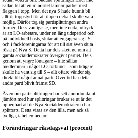
sällan till att en minoritet lämnar partiet med
flaggan i topp. Men det nya S hade hunnit bli
alltför toppstyrt för att öppen debatt skulle vara
möjlig. Därför tog sig partisplittringen andra
former. Dess vanligaste, men inte enda, uttryck
är att LO-arbetare, under en lång tidsperiod och
på individuell basis, slutar att engagera sig i S
och i fackföreningarna för att till sist även sluta
rösta på Nya S. Detta har dels skett genom att
gamla socialdemokrater övergivit partiet. Dels
genom att yngre löntagare – inte sällan
medlemmar i något LO-förbund – som tidigare
skulle ha vänt sig till S – allt oftare vänder sig
direkt till något annat parti. Över tid har detta
andra parti blivit främst SD.
Även om partisplittringen har sett annorlunda ut
jämfört med hur splittringar brukar se ut är det
uppenbart att de Nya Socialdemokraterna har
splittrats. Detta visas av den lilla, men ack så
tydliga, tabellen nedan:
Förändringar riksdagsval (procent)