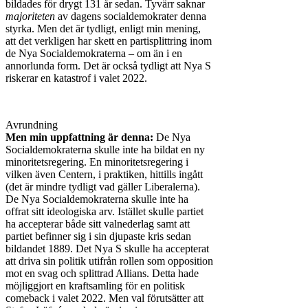
bildades för drygt 131 år sedan. Tyvärr saknar
majoriteten
av dagens socialdemokrater denna
styrka. Men det är tydligt, enligt min mening,
att det verkligen har skett en partisplittring inom
de Nya Socialdemokraterna – om än i en
annorlunda form. Det är också tydligt att Nya S
riskerar en katastrof i valet 2022.
Avrundning
Men min uppfattning är denna:
De Nya
Socialdemokraterna skulle inte ha bildat en ny
minoritetsregering. En minoritetsregering i
vilken även Centern, i praktiken, hittills ingått
(det är mindre tydligt vad gäller Liberalerna).
De Nya Socialdemokraterna skulle inte ha
offrat sitt ideologiska arv. Istället skulle partiet
ha accepterar både sitt valnederlag samt att
partiet befinner sig i sin djupaste kris sedan
bildandet 1889. Det Nya S skulle ha accepterat
att driva sin politik utifrån rollen som opposition
mot en svag och splittrad Allians. Detta hade
möjliggjort en kraftsamling för en politisk
comeback i valet 2022. Men val förutsätter att