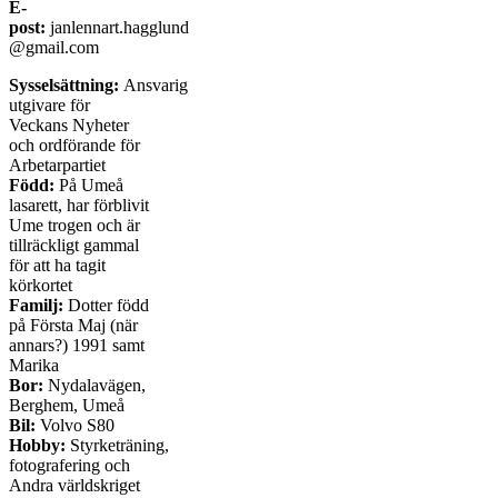
E-
post:
janlennart.hagglund
@gmail.com
Sysselsättning:
Ansvarig
utgivare för
Veckans Nyheter
och ordförande för
Arbetarpartiet
Född:
På Umeå
lasarett, har förblivit
Ume trogen och är
tillräckligt gammal
för att ha tagit
körkortet
Familj:
Dotter född
på Första Maj (när
annars?) 1991 samt
Marika
Bor:
Nydalavägen,
Berghem, Umeå
Bil:
Volvo S80
Hobby:
Styrketräning,
fotografering och
Andra världskriget