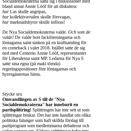
Socialdemokraterna sätta sig i diskussioner med
bland annat Annie Lööf för att diskutera:
hur
Las skulle angripas,
hur
kollektivavtalen skulle försvagas,
hur
marknadshyror skulle införas!
De Nya Socialdemokraterna valde.
Och som de
valde!
De valde bort fackföreningarna och
löntagarna samt tanken på en kraftsamling för
en comeback i valet 2018. Istället satte de sig
ned med Centerns Annie Lööf, representanter
för Liberalerna samt MP. Ledarna för Nya S
satte sina egna (på makt tömda)
regeringspositioner före löntagarnas och
hyresgästernas bästa.
Stycke sex
Omvandlingen av S till de
”
Nya
Socialdemokraterna
”
har inneburit en
partisplittring!
Splittringen har inte sett ut som
splittringar brukar. Det har inte handlat om olika
politiska falanger som haft skillda förslag till
partiprogram som medlemmarna debatterar och
sedan voterar om. Sådana splittringar leder inte