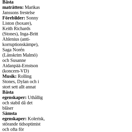
Bästa
maträtten:
Marikas
Janssons frestelse
Förebilder:
Sonny
Liston (boxare),
Keith Richards
(Stones), Inga-Britt
Ahlenius (anti-
korruptionskämpe),
Saga Norén
(Länskrim Malmö)
och Susanne
Aidanpää-Ernstson
(koncern-VD)
Musik:
Rolling
Stones, Dylan och i
stort sett allt annat
Bästa
egenskaper:
Uthållig
och stabil då det
blåser
Sämsta
egenskaper:
Kolerisk,
störande tidsoptimist
och ofta för