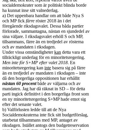
socialdemokrater som är politiskt blinda borde
ha kunnat inse sitt valnederlag.
a) Det uppenbara handlar om att både Nya S
och MP fick
färre
röster 2018 än i det
föregående riksdagsvalet. Dessa båda partier
förlorade, sammantagna, nästan en sjundedel av
sina väljare. I riksdagsvalet erhöll S och MP,
tillsammans, färre än en tredjedel av rösterna
och av mandaten i riksdagen.
Under vissa omständigheter
kan
detta vara ett
tillräckligt underlag för en minoritetsregering.
Men inte för S+MP efter valet 2018
. En
minoritetsregering kan
inte
basera sig på färre
än en tredjedel av mandaten i riksdagen – inte
då den borgerliga oppositionen har erhållit
nästan
60 procent
både av väljarna och av
mandaten. Jag har då räknat in SD – för detta
parti ingick definitivt i den borgerliga front som
en ny minoritetsregering S+MP hade emot sig
efter det senaste valet.
b) Valförlusten ledde till att de Nya
Socialdemokraterna inte fick sitt budgetförslag,
utarbetat tillsammans med MP, antaget av
riksdagen. Istället antogs den budgetreservation