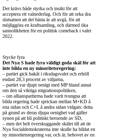
Det krävs både styrka och insikt för att
acceptera ett valnederlag. Och för att orka dra
slutsatsen att det bästa är att avgå, för att
möjliggöra en kraftsamling, och därmed öka
sannolikheten för en politisk comeback i valet
2022.
Stycke fyra
Det Nya S hade fyra väldigt goda skäl för att
inte bilda en ny minoritetsregering:
– partiet gick bakåt i riksdagsvalet och erhöll
endast 28,3 procent av väljarna,
– partiet var djupt oenigt med MP bland annat
om den så viktiga migrationspolitiken,
– om allianspartierna hade varit tvungna att
bilda regering hade sprickan mellan M+KD å
ena sidan och C+L å andra sidan vidgats: detta
på grund av deras djupa oenighet vad gäller
synen på att bli politiskt beroende av SD,
– men det helt överskuggande skälet till att de
Nya Socialdemokraterna inte skulle ha bildat en
ny minoritetsregering var, och är, behovet av en