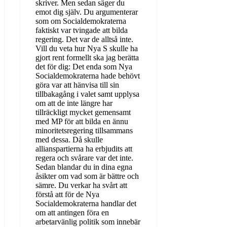
skriver. Men sedan säger du
emot dig själv. Du argumenterar
som om Socialdemokraterna
faktiskt var tvingade att bilda
regering. Det var de alltså inte.
Vill du veta hur Nya S skulle ha
gjort rent formellt ska jag berätta
det för dig: Det enda som Nya
Socialdemokraterna hade behövt
göra var att hänvisa till sin
tillbakagång i valet samt upplysa
om att de inte längre har
tillräckligt mycket gemensamt
med MP för att bilda en ännu
minoritetsregering tillsammans
med dessa. Då skulle
allianspartierna ha erbjudits att
regera och svårare var det inte.
Sedan blandar du in dina egna
åsikter om vad som är bättre och
sämre. Du verkar ha svårt att
förstå att för de Nya
Socialdemokraterna handlar det
om att antingen föra en
arbetarvänlig politik som innebär