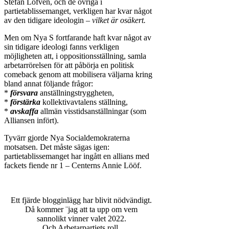
Stefan Löfvén, och de övriga i
partietablissemanget, verkligen har kvar något
av den tidigare ideologin –
vilket är osäkert.
Men om Nya S fortfarande haft kvar något av
sin tidigare ideologi fanns verkligen
möjligheten att, i oppositionsställning, samla
arbetarrörelsen för att påbörja en politisk
comeback genom att mobilisera väljarna kring
bland annat följande frågor:
*
försvara
anställningstryggheten,
*
förstärka
kollektivavtalens ställning,
*
avskaffa
allmän visstidsanställningar (som
Alliansen infört).
Tyvärr gjorde Nya Socialdemokraterna
motsatsen. Det måste sägas igen:
partietablissemanget har ingått en allians med
fackets fiende nr 1 – Centerns Annie Lööf.
Ett fjärde blogginlägg har blivit nödvändigt.
Då kommer ¨jag att ta upp om vem
sannolikt vinner valet 2022.
Och Arbetarpartiets roll.