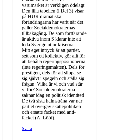
varumärket är verkligen ödelagt.
Den lilla tabellen (i Del 3) visar
på HUR dramatiska
förändringarna har varit när det
gäller Socialdemokraternas
tillbakagång. De som fortfarande
är aktiva inom S klarar inte att
leda Sverige ut ur kriserna.
Mitt eget intryck är att partiet,
sett som ett kollektiv, gör allt för
att behålla regeringspositionerna
(inte regeringsmakten). Dels för
prestigen, dels för att slippa se
sig självt i spegeln och ställa sig
frågan: Vilka är vi och vad står
vi för? Socialdemokraterna
saknar idag en politisk identitet!
De två sista halmstråna var när
partiet övergav skattepolitiken
och ersatte facket med anti-
facket (A. Lööf).
Svara