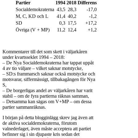
Partier
1994
2018
Differens
Socialdemokraterna
43,5
28,3
-17,0
M, C, KD och L
41,4
40,2
-1,2
SD
0,3
17,5
+17,2
Övriga (V + MP)
11,2
12,4
+1,2
Kommentarer till det som skett i väljarkåren
under kvartsseklet 1994 – 2018:
– De Nya Socialdemokraterna har tappat uppåt
4 av tio väljare – vilket saknar motstycke,
– SD:s frammarsch saknar också motstycke och
motsvarar, siffermässigt, tillbakagången för Nya
S,
– De borgerligas andel av väljarkåren har varit
stabil – om de fyra partierna räknas samman,
– Detsamma kan sägas om V+MP – om dessa
partier sammanräknas.
I början på detta blogginlägg skrev jag även att
de aktiva socialdemokraterna, förutom
valnederlaget, även måste acceptera att partiet
befinner sig i sin djupaste kris sedan det