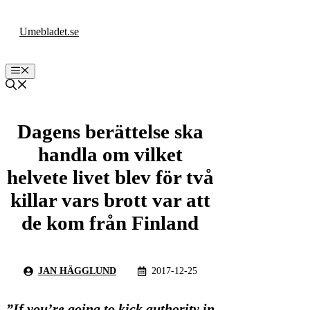
Hoppa
till
Umebladet.se
innehåll
Meny
Dagens berättelse ska
handla om vilket
helvete livet blev för två
killar vars brott var att
de kom från Finland
JAN HÄGGLUND
2017-12-25
”If you’re going to kick authority in