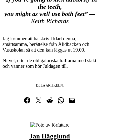
the teeth,
you might as well use both feet”
—
Keith Richards
Jag kommer att ha skrivit klart denna,
smärtsamma, berättelse från Ålidbacken och
Vasaskolan så att den kan läggas ut 19.00.
Ni vet, efter de obligatoriska träffarna med släkt
och vänner som hör Juldagen till.
DELA ARTIKELN:
Dela på Facebook
Dela på Twitter
Dela på Reddit
Dela i WhatsApp
Maila en länk
Jan Hägglund