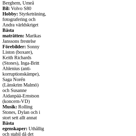
Berghem, Umeå
Bil:
Volvo S80
Hobby:
Styrketräning,
fotografering och
Andra världskriget
Bästa
maträtten:
Marikas
Janssons frestelse
Förebilder:
Sonny
Liston (boxare),
Keith Richards
(Stones), Inga-Britt
Ahlenius (anti-
korruptionskämpe),
Saga Norén
(Länskrim Malmö)
och Susanne
Aidanpää-Ernstson
(koncern-VD)
Musik:
Rolling
Stones, Dylan och i
stort sett allt annat
Bästa
egenskaper:
Uthållig
och stabil då det