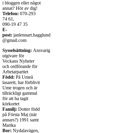
i bloggen eller något
annat? Hör av dig!
Telefon:
070-293
74 61,
090-19 47 35
E-
post:
janlennart.hagglund
@gmail.com
Sysselsättning:
Ansvarig
utgivare för
Veckans Nyheter
och ordförande för
Arbetarpartiet
Född:
På Umeå
lasarett, har förblivit
Ume trogen och är
tillräckligt gammal
för att ha tagit
körkortet
Familj:
Dotter född
på Första Maj (när
annars?) 1991 samt
Marika
Bor:
Nydalavägen,