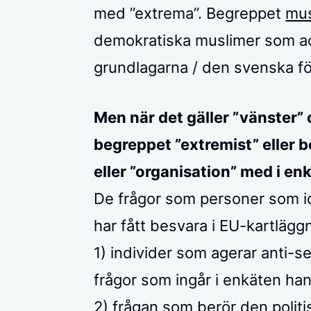
med ”extrema”. Begreppet
mus
demokratiska muslimer som a
grundlagarna / den svenska fö
Men när det gäller ”vänster”
begreppet ”extremist” eller 
eller ”organisation” med i en
De frågor som personer som ide
har fått besvara i EU-kartlägg
1) individer som agerar anti-sem
frågor som ingår i enkäten han
2) frågan som berör den polit