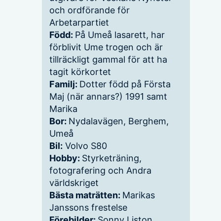
och ordförande för
Arbetarpartiet
Född:
På Umeå lasarett, har
förblivit Ume trogen och är
tillräckligt gammal för att ha
tagit körkortet
Familj:
Dotter född på Första
Maj (när annars?) 1991 samt
Marika
Bor:
Nydalavägen, Berghem,
Umeå
Bil:
Volvo S80
Hobby:
Styrketräning,
fotografering och Andra
världskriget
Bästa maträtten:
Marikas
Janssons frestelse
Förebilder:
Sonny Liston