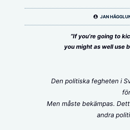
JAN HÄGGLU
”If you’re going to ki
you might as well use b
Den politiska fegheten i Sv
fö
Men måste bekämpas. Detta 
andra polit