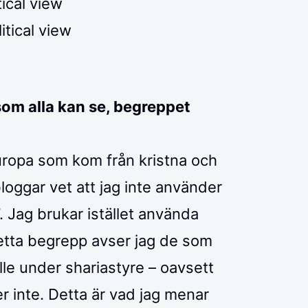
tical view
itical view
 som alla kan se, begreppet
uropa som kom från kristna och
loggar vet att jag inte använder
 Jag brukar istället använda
etta begrepp avser jag de som
lle under shariastyre – oavsett
r inte. Detta är vad jag menar