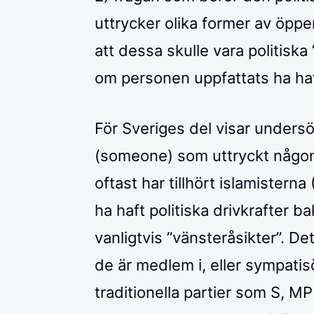
uttrycker olika former av öppe
att dessa skulle vara politiska
om personen uppfattats ha haft
För Sveriges del visar unders
(someone) som uttryckt någon
oftast har tillhört islamister
ha haft politiska drivkrafter 
vanligtvis ”vänsteråsikter”. De
de är medlem i, eller sympatisör
traditionella partier som S, MP