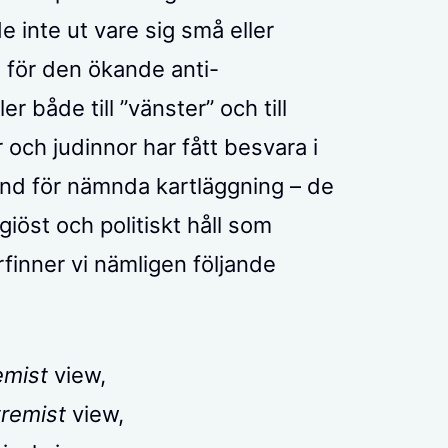
 inte ut vare sig små eller
 för den ökande anti-
r både till ”vänster” och till
 och judinnor har fått besvara i
rund för nämnda kartläggning – de
igiöst och politiskt håll som
finner vi nämligen följande
emist
view,
tremist
view,