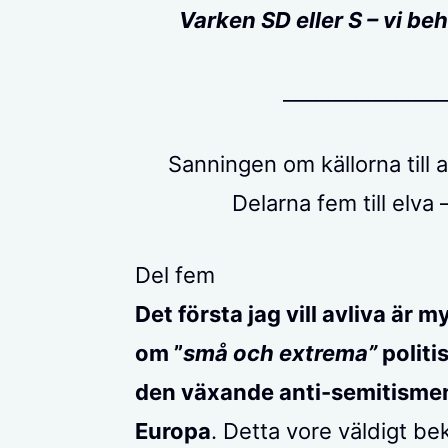
Varken SD eller S – vi beh
________________
Sanningen om källorna till 
Delarna fem till elva
Del fem
Det första jag vill avliva är 
om ”
små och extrema”
politi
den växande anti-semitismen,
Europa
. Detta vore väldigt be