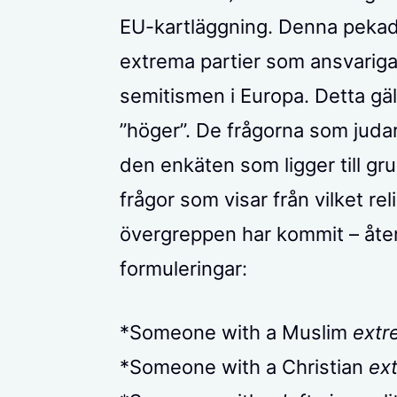
EU-kartläggning. Denna pekade
extrema partier som ansvariga
semitismen i Europa. Detta gälle
”höger”. De frågorna som judar
den enkäten som ligger till g
frågor som visar från vilket rel
övergreppen har kommit – åter
formuleringar:
*Someone with a Muslim
extr
*Someone with a Christian
ex