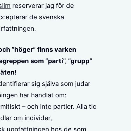
lim
reserverar jag för de
ccepterar de svenska
rfattningen.
 och ”höger” finns varken
begreppen som ”parti”, ”grupp”
käten!
ntifierar sig själva som judar
ningen har handlat om:
itiskt – och inte partier. Alla tio
dlar om individer,
isk uppfattningen hos de som