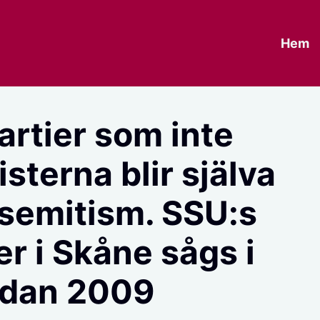
Hem
artier som inte
sterna blir själva
-semitism. SSU:s
r i Skåne sågs i
dan 2009