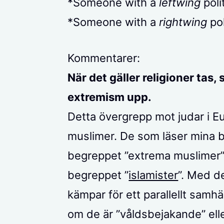
*Someone with a
leftwing
poli
*Someone with a
rightwing
pol
Kommentarer:
När det gäller religioner tas,
extremism upp.
Detta övergrepp mot judar i E
muslimer. De som läser mina b
begreppet ”extrema muslimer”.
begreppet ”
islamister
”. Med d
kämpar för ett parallellt samhä
om de är ”våldsbejakande” elle