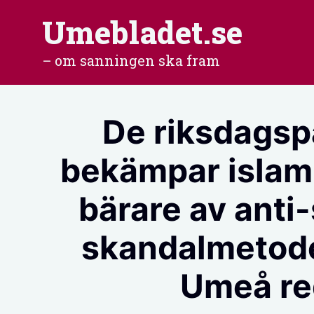
Hoppa
Umebladet.se
till
– om sanningen ska fram
innehåll
De riksdagsp
bekämpar islami
bärare av anti
skandalmetode
Umeå re