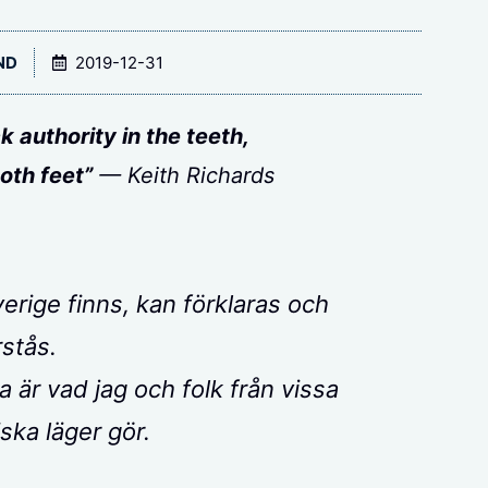
ND
2019-12-31
ck authority in the teeth,
oth feet”
— Keith Richards
erige finns, kan förklaras och
rstås.
är vad jag och folk från vissa
iska läger gör.