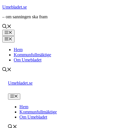
Hoppa
Umebladet.se
till
– om sanningen ska fram
innehåll
Meny
Meny
Hem
Kommunfullmäktige
Om Umebladet
Umebladet.se
Meny
Hem
Kommunfullmäktige
Om Umebladet