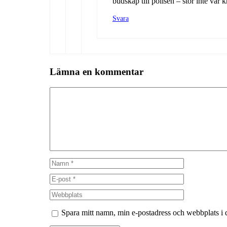
budskap till polisen – stör inte vår 
Svara
Lämna en kommentar
Kommentar
Namn
E-
post
Webbplats
Spara mitt namn, min e-postadress och webbplats i 