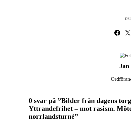
DEL
Dela på Fa
Dela 
Jan
Ordförand
0 svar på ”Bilder från dagens tor
Yttrandefrihet – mot rasism. Möt
norrlandsturné”