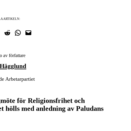
A ARTIKELN:
cebook
på Twitter
Dela på Reddit
Dela i WhatsApp
Maila en länk
 Hägglund
e Arbetarpartiet
gmöte för Religionsfrihet och
et hölls med anledning av Paludans