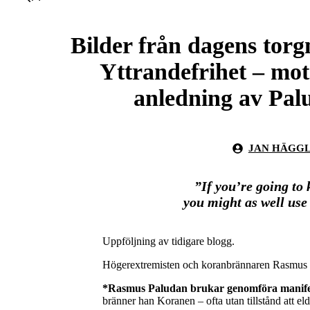
Bilder från dagens torg
Yttrandefrihet – mot
anledning av Pal
JAN HÄGG
”If you’re going to 
you might as well use
Uppföljning av tidigare blogg.
Högerextremisten och koranbrännaren Rasmus Pa
*Rasmus Paludan brukar genomföra manifesta
bränner han Koranen – ofta utan tillstånd att e