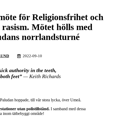
möte för Religionsfrihet och
 rasism. Mötet hölls med
udans norrlandsturné
LUND
2022-09-10
kick authority in the teeth,
 both feet”
— Keith Richards
ludan hoppade, till vår stora lycka, över Umeå.
tioner utan polistillstånd.
I samband med dessa
lda inom tätbebyggt område!