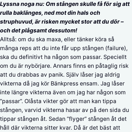
Lyssna noga nu: Om stången skulle få för sig att
rulla baklänges, ned mot din hals och
struphuvud, är risken mycket
stor att du dör –
och det plågsamt dessutom!
Alltså: om du ska maxa, eller tänker köra så
många reps att du inte får upp stången (failure),
ska du definitivt ha någon som passar. Speciellt
om du är nybörjare. Annars finns en påtaglig risk
att du drabbas av panik. Själv låser jag aldrig
vikterna då jag kör Bänkpress ensam. Jag låser
inte längre vikterna även om jag har någon som
”passar”. Olåsta vikter gör att man kan tippa
stången, varvid vikterna hasar av på den sida du
tippar stången åt. Sedan ”flyger” stången åt det
håll där vikterna sitter kvar. Då är det bäst att