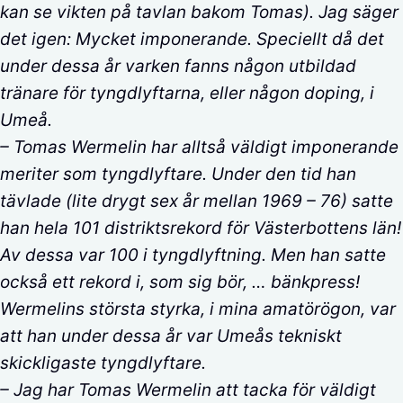
kan se vikten på tavlan bakom Tomas). Jag säger
det igen: Mycket imponerande. Speciellt då det
under dessa år varken fanns någon utbildad
tränare för tyngdlyftarna, eller någon doping, i
Umeå.
– Tomas Wermelin har alltså väldigt imponerande
meriter som tyngdlyftare. Under den tid han
tävlade (lite drygt sex år mellan 1969 – 76) satte
han hela 101 distriktsrekord för Västerbottens län!
Av dessa var 100 i tyngdlyftning. Men han satte
också ett rekord i, som sig bör, … bänkpress!
Wermelins största styrka, i mina amatörögon, var
att han under dessa år var Umeås tekniskt
skickligaste tyngdlyftare.
– Jag har Tomas Wermelin att tacka för väldigt