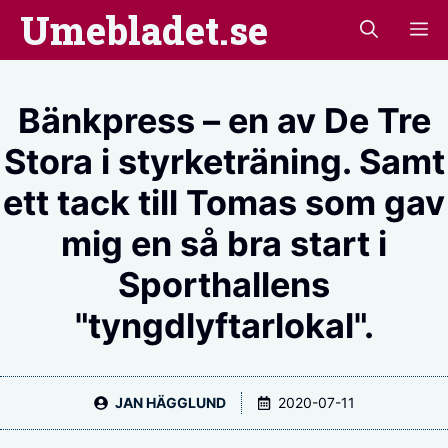
Hoppa
Umebladet.se
M
till
innehåll
Bänkpress – en av De Tre
Stora i styrketräning. Samt
ett tack till Tomas som gav
mig en så bra start i
Sporthallens
"tyngdlyftarlokal".
JAN HÄGGLUND
2020-07-11