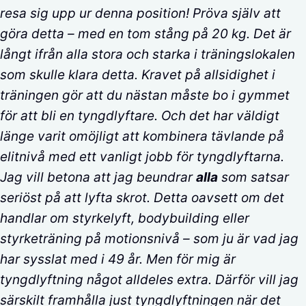
resa sig upp ur denna position! Pröva själv att
göra detta – med en tom stång på 20 kg. Det är
långt ifrån alla stora och starka i träningslokalen
som skulle klara detta. Kravet på allsidighet i
träningen gör att du nästan måste bo i gymmet
för att bli en tyngdlyftare. Och det har väldigt
länge varit omöjligt att kombinera tävlande på
elitnivå med ett vanligt jobb för tyngdlyftarna.
Jag vill betona att jag beundrar
alla
som satsar
seriöst på att lyfta skrot. Detta oavsett om det
handlar om styrkelyft, bodybuilding eller
styrketräning på motionsnivå – som ju är vad jag
har sysslat med i 49 år. Men för mig är
tyngdlyftning något alldeles extra. Därför vill jag
särskilt framhålla just tyngdlyftningen när det