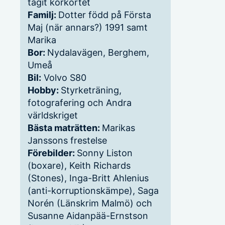
tagit körkortet
Familj:
Dotter född på Första
Maj (när annars?) 1991 samt
Marika
Bor:
Nydalavägen, Berghem,
Umeå
Bil:
Volvo S80
Hobby:
Styrketräning,
fotografering och Andra
världskriget
Bästa maträtten:
Marikas
Janssons frestelse
Förebilder:
Sonny Liston
(boxare), Keith Richards
(Stones), Inga-Britt Ahlenius
(anti-korruptionskämpe), Saga
Norén (Länskrim Malmö) och
Susanne Aidanpää-Ernstson