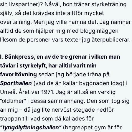
sin livspartner)? Nåväl, hon tränar styrketräning
själv, så det krävdes inte alltför mycket
övertalning. Men jag ville nämna det. Jag nämner
alltid de som hjälper mig med blogginläggen
liksom de personer vars texter jag återpublicerar.
I
.
Bänkpress, en av de tre grenar i vilken man
tävlar i styrkelyft, har alltid varit min
favoritövning
sedan jag började träna på
Sporthallen
(vad de än kallar byggnaden idag) i
Umeå. Året var 1971. Jag är alltså en verklig
”oldtimer” i dessa sammanhang. Den som tog sig
an mig – då jag lite nervöst stegade nedför
trappan till vad som då kallades för
”tyngdlyftningshallen”
(begreppet gym är för