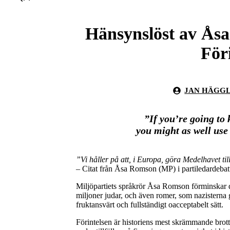
Hänsynslöst av Ås
För
JAN HÄGG
”If you’re going to 
you might as well use
”Vi håller på att, i Europa, göra Medelhavet ti
– Citat från Åsa Romson (MP) i partiledardeba
Miljöpartiets språkrör Åsa Romson förminskar d
miljoner judar, och även romer, som nazisterna
fruktansvärt och fullständigt oacceptabelt sätt.
Förintelsen är historiens mest skrämmande brott