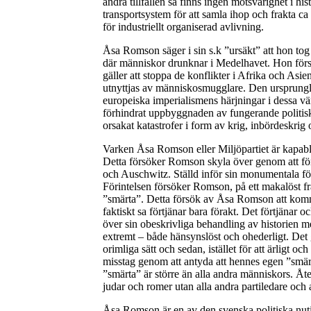
andra tillfällen så finns ingen motsvarighet i h
transportsystem för att samla ihop och frakta ca
för industriellt organiserad avlivning.
Åsa Romson säger i sin s.k ”ursäkt” att hon tog t
där människor drunknar i Medelhavet. Hon försöke
gäller att stoppa de konflikter i Afrika och A
utnyttjas av människosmugglare. Den ursprungliga
europeiska imperialismens härjningar i dessa vä
förhindrat uppbyggnaden av fungerande politisk
orsakat katastrofer i form av krig, inbördeskrig 
Varken Åsa Romson eller Miljöpartiet är kapabla
Detta försöker Romson skyla över genom att fö
och Auschwitz. Ställd inför sin monumentala fö
Förintelsen försöker Romson, på ett makalöst fräc
”smärta”. Detta försök av Åsa Romson att kom
faktiskt sa förtjänar bara förakt. Det förtjänar
över sin obeskrivliga behandling av historien 
extremt – både hänsynslöst och ohederligt. Det g
orimliga sätt och sedan, istället för att ärligt o
misstag genom att antyda att hennes egen ”smärta
”smärta” är större än alla andra människors. Å
judar och romer utan alla andra partiledare och 
Åsa Romson är en av den svenska politiska nut