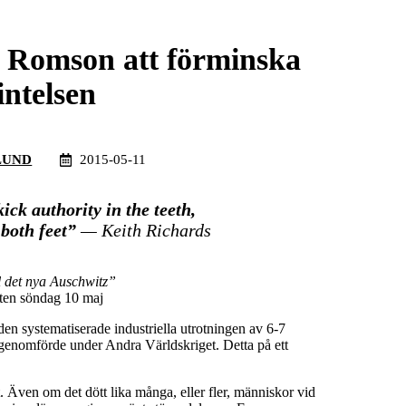
a Romson att förminska
intelsen
LUND
2015-05-11
kick authority in the teeth,
 both feet”
— Keith Richards
ll det nya Auschwitz”
tten söndag 10 maj
en systematiserade industriella utrotningen av 6-7
 genomförde under Andra Världskriget. Detta på ett
. Även om det dött lika många, eller fler, människor vid