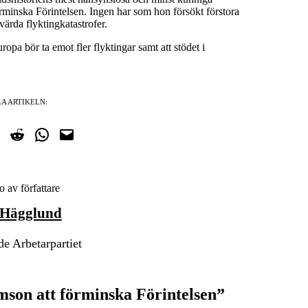
örminska Förintelsen. Ingen har som hon försökt förstora
ärda flyktingkatastrofer.
uropa bör ta emot fler flyktingar samt att stödet i
A ARTIKELN:
cebook
på Twitter
Dela på Reddit
Dela i WhatsApp
Maila en länk
 Hägglund
e Arbetarpartiet
mson att förminska Förintelsen”