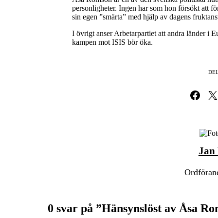
personligheter. Ingen har som hon försökt att f
sin egen ”smärta” med hjälp av dagens fruktansv
I övrigt anser Arbetarpartiet att andra länder i E
kampen mot ISIS bör öka.
DEL
Dela på Fa
Dela 
Jan
Ordförand
0 svar på ”Hänsynslöst av Åsa Ro