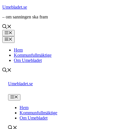
Hoppa
Umebladet.se
till
– om sanningen ska fram
innehåll
Meny
Meny
Hem
Kommunfullmäktige
Om Umebladet
Umebladet.se
Meny
Hem
Kommunfullmäktige
Om Umebladet