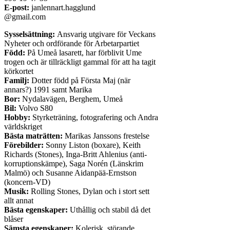
E-post:
janlennart.hagglund
@gmail.com
Sysselsättning:
Ansvarig utgivare för Veckans
Nyheter och ordförande för Arbetarpartiet
Född:
På Umeå lasarett, har förblivit Ume
trogen och är tillräckligt gammal för att ha tagit
körkortet
Familj:
Dotter född på Första Maj (när
annars?) 1991 samt Marika
Bor:
Nydalavägen, Berghem, Umeå
Bil:
Volvo S80
Hobby:
Styrketräning, fotografering och Andra
världskriget
Bästa maträtten:
Marikas Janssons frestelse
Förebilder:
Sonny Liston (boxare), Keith
Richards (Stones), Inga-Britt Ahlenius (anti-
korruptionskämpe), Saga Norén (Länskrim
Malmö) och Susanne Aidanpää-Ernstson
(koncern-VD)
Musik:
Rolling Stones, Dylan och i stort sett
allt annat
Bästa egenskaper:
Uthållig och stabil då det
blåser
Sämsta egenskaper:
Kolerisk, störande