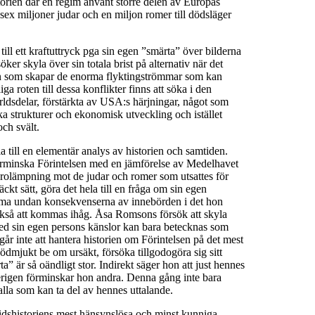
istorien där en regim använt större delen av Europas
 sex miljoner judar och en miljon romer till dödsläger
ill ett kraftuttryck pga sin egen ”smärta” över bilderna
r skyla över sin totala brist på alternativ när det
sien som skapar de enorma flyktingströmmar som kan
 roten till dessa konflikter finns att söka i den
rldsdelar, förstärkta av USA:s härjningar, något som
a strukturer och ekonomisk utveckling och istället
och svält.
 till en elementär analys av historien och samtiden.
rminska Förintelsen med en jämförelse av Medelhavet
rolämpning mot de judar och romer som utsattes för
kt sätt, göra det hela till en fråga om sin egen
ma undan konsekvenserna av innebörden i det hon
 också att kommas ihåg. Åsa Romsons försök att skyla
med sin egen persons känslor kan bara betecknas som
år inte att hantera historien om Förintelsen på det mest
ch ödmjukt be om ursäkt, försöka tillgodogöra sig sitt
” är så oändligt stor. Indirekt säger hon att just hennes
terigen förminskar hon andra. Denna gång inte bara
alla som kan ta del av hennes uttalande.
idshistoriens mest hänsynslösa och minst kunniga