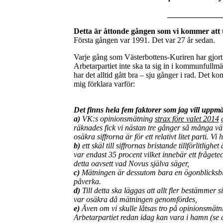
_____________
Detta är åttonde gången som vi kommer att 
Första gången var 1991. Det var 27 år sedan.
Varje gång som Västerbottens-Kuriren har gjort
Arbetarpartiet inte ska ta sig in i kommunfullm
har det alltid gått bra – sju gånger i rad. Det 
mig förklara varför:
Det finns hela fem faktorer som jag vill upp
a)
VK:s opinionsmätning
strax före valet 2014
g
räknades fick vi nästan tre gånger så många vä
osäkra siffrorna är för ett relativt litet parti. Vi 
b)
ett skäl till siffrornas bristande tillförlitligh
var endast 35 procent vilket innebär ett frågetec
detta oavsett vad Novus själva säger,
c)
Mätningen är dessutom bara en ögonblicksbild
påverka.
d)
Till detta ska läggas att allt fler bestämmer s
var osäkra då mätningen genomfördes,
e)
Även om vi skulle låtsas tro på opinionsmätni
Arbetarpartiet redan idag kan vara i hamn (se d