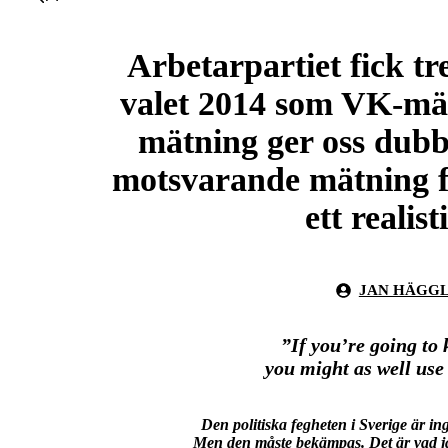
Arbetarpartiet fick tr
valet 2014 som VK-mä
mätning ger oss dubb
motsvarande mätning f
ett realis
JAN HÄGG
”If you’re going to 
you might as well use
Den politiska fegheten i Sverige är in
Men den måste bekämpas. Det är vad jag