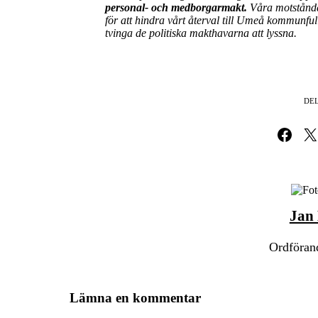
personal- och medborgarmakt.
Våra motståndar
för att hindra vårt återval till Umeå kommunfu
tvinga de politiska makthavarna att lyssna.
DEL
Dela på Fa
Dela 
Jan
Ordförand
Lämna en kommentar