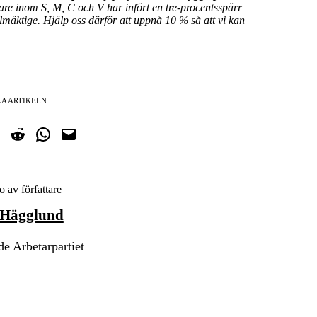
e inom S, M, C och V har infört en tre-procentsspärr
llmäktige.
Hjälp oss därför att uppnå 10 % så att vi kan
A ARTIKELN:
cebook
på Twitter
Dela på Reddit
Dela i WhatsApp
Maila en länk
 Hägglund
e Arbetarpartiet