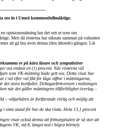
_____________________
ta oss in i Umeå kommunfullmäktige.
 en opinionsmätning har det sett ut som om
äktige. Men då rösterna har räknats samman på valnatten
kommer att gå bra även denna (den åttonde) gången. Låt
märksamma er på kära läsare och sympatisörer
av oss endast en (1) procent. När rösterna väl
ljare som VK-mätning hade gett oss. Detta visar hur
har i val efter val fått för låga siffror i mätningarna,
et är det stora bortfallet. Deltagarfrekvensen i mätningen
ken när det gäller mätningens tillförlitlighet överlag –
 – väljarkåren är fortfarande rörlig och möjlig att
ig i sista stund för hur de ska rösta. Hela 13,1 procent
ngen visar också denna att felmarginalen är så stor att
agens VK, sid 8, längst ned i högra hörnet).