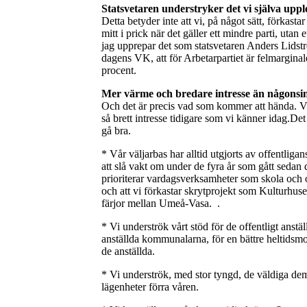
Statsvetaren understryker det vi själva uppl
Detta betyder inte att vi, på något sätt, förkasta
mitt i prick när det gäller ett mindre parti, utan
jag upprepar det som statsvetaren Anders Lids
dagens VK, att för Arbetarpartiet är felmarginal
procent.
Mer värme och bredare intresse än någonsi
Och det är precis vad som kommer att hända. Vi
så brett intresse tidigare som vi känner idag.De
gå bra.
* Vår väljarbas har alltid utgjorts av offentliga
att slå vakt om under de fyra år som gått sedan de
prioriterar vardagsverksamheter som skola och 
och att vi förkastar skrytprojekt som Kulturhu
färjor mellan Umeå-Vasa. .
* Vi underströk vårt stöd för de offentligt anstä
anställda kommunalarna, för en bättre heltidsmo
de anställda.
* Vi underströk, med stor tyngd, de väldiga de
lägenheter förra våren.