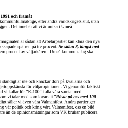
n 1991 och framåt
 kommunfullmäktige, efter andra världskrigets slut, utan
 ryggen. Det innebär att vi är unika i Umeå
marginalen är sådan att Arbetarpartiet kan klara den nya
) skapade spärren på tre procent.
Se sidan 8, längst ned
t fem procent av väljarkåren i Umeå kommun. Jag ska
 ständigt är ute och knackar dörr på kvällarna och
ertoppskänsla för väljaropinionen. Vi genomför faktiskt
 vi kallar för ”R-100” i alla våra samtal med
om vi talar med som lovar att ”
Rösta på oss med 100
idigt säljer vi även våra Valmanifest. Andra partier ger
ng vår politik och kring våra Valmanifest, oss en bild
bättre än de opinionsmätningar som VK brukar publicera.