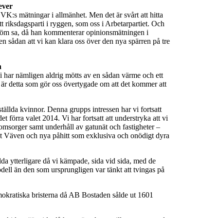
ever
r VK:s mätningar i allmänhet. Men det är svårt att hitta
 ett riksdagsparti i ryggen, som oss i Arbetarpartiet. Och
tröm sa, då han kommenterar opinionsmätningen i
en sådan att vi kan klara oss över den nya spärren på tre
n
 har nämligen aldrig mötts av en sådan värme och ett
t är detta som gör oss övertygade om att det kommer att
nställda kvinnor. Denna grupps intressen har vi fortsatt
t förra valet 2014. Vi har fortsatt att understryka att vi
omsorger samt underhåll av gatunät och fastigheter –
set Väven och nya påhitt som exklusiva och onödigt dyra
llda ytterligare då vi kämpade, sida vid sida, med de
dell än den som ursprungligen var tänkt att tvingas på
mokratiska bristerna då AB Bostaden sålde ut 1601