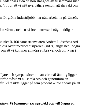
ne Aidanpääs sida då hon stängdes av tillsammans med
 Vi tror att vi nått nya väljare genom att slå vakt om
am för gröna industrijobb, har nått arbetarna på Umeås
an värme, och ett så brett intresse, i någon tidigare
antalet R-100 samt statsvetaren Anders Lidströms ord
 oss över tre-procentsspärren (sid 8, längst ned, högra
m att vi kommer att göra ett bra val och blir kvar i
väljare och sympatisörer om att vår målsättning ligger
 Därför måste vi nu samla oss och genomföra en
år. Vårt sikte ligger på fem procent – inte endast på att
________________________________
sition.
Vi bekämpar skrytprojekt och vill bygga på