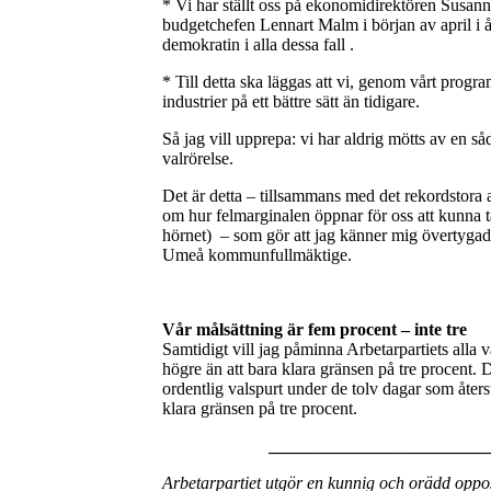
* Vi har ställt oss på ekonomidirektören Susan
budgetchefen Lennart Malm i början av april i år.
demokratin i alla dessa fall .
* Till detta ska läggas att vi, genom vårt progr
industrier på ett bättre sätt än tidigare.
Så jag vill upprepa: vi har aldrig mötts av en såd
valrörelse.
Det är detta – tillsammans med det rekordstora 
om hur felmarginalen öppnar för oss att kunna ta
hörnet) – som gör att jag känner mig övertygad o
Umeå kommunfullmäktige.
Vår målsättning är fem procent – inte tre
Samtidigt vill jag påminna Arbetarpartiets alla 
högre än att bara klara gränsen på tre procent.
ordentlig valspurt under de tolv dagar som återst
klara gränsen på tre procent.
_________________________
Arbetarpartiet utgör en kunnig och orädd oppo