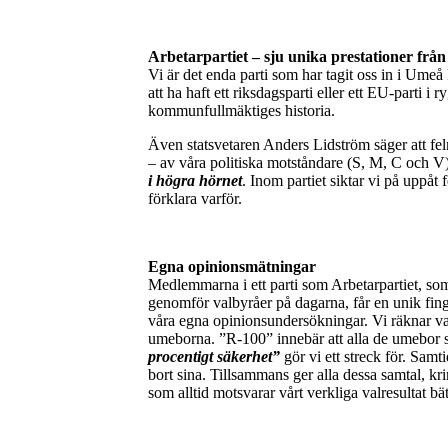
Arbetarpartiet – sju unika prestationer frå
Vi är det enda parti som har tagit oss in i Umeå
att ha haft ett riksdagsparti eller ett EU-parti i
kommunfullmäktiges historia.
Även statsvetaren Anders Lidström säger att fel
– av våra politiska motståndare (S, M, C och V
i högra hörnet
. Inom partiet siktar vi på uppå
förklara varför.
Egna opinionsmätningar
Medlemmarna i ett parti som Arbetarpartiet, som
genomför valbyråer på dagarna, får en unik fing
våra egna opinionsundersökningar. Vi räknar vad
umeborna. ”R-100” innebär att alla de umebor s
procentigt säkerhet”
gör vi ett streck för. Samt
bort sina. Tillsammans ger alla dessa samtal, kri
som alltid motsvarar vårt verkliga valresultat 