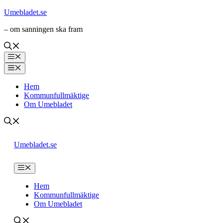
Hoppa
Umebladet.se
till
– om sanningen ska fram
innehåll
Meny
Meny
Hem
Kommunfullmäktige
Om Umebladet
Umebladet.se
Meny
Hem
Kommunfullmäktige
Om Umebladet