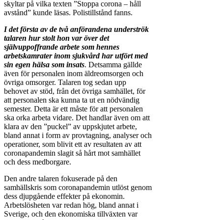
skyltar på vilka texten ”Stoppa corona – håll
avstånd” kunde läsas. Polistillstånd fanns.
I det första av de två anförandena underströk
talaren hur stolt hon var över det
självuppoffrande arbete som hennes
arbetskamrater inom sjukvård har utfört med
sin egen hälsa som insats
. Detsamma gällde
även för personalen inom äldreomsorgen och
övriga omsorger. Talaren tog sedan upp
behovet av stöd, från det övriga samhället, för
att personalen ska kunna ta ut en nödvändig
semester. Detta är ett måste för att personalen
ska orka arbeta vidare. Det handlar även om att
klara av den ”puckel” av uppskjutet arbete,
bland annat i form av provtagning, analyser och
operationer, som blivit ett av resultaten av att
coronapandemin slagit så hårt mot samhället
och dess medborgare.
Den andre talaren fokuserade på den
samhällskris som coronapandemin utlöst genom
dess djupgående effekter på ekonomin.
Arbetslösheten var redan hög, bland annat i
Sverige, och den ekonomiska tillväxten var