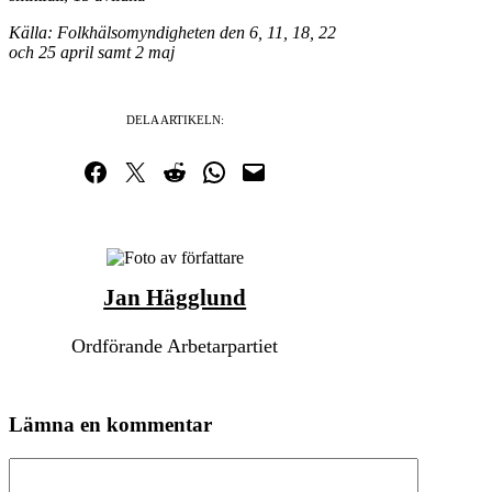
Källa: Folkhälsomyndigheten den 6, 11, 18, 22
och 25 april samt 2 maj
DELA ARTIKELN:
Dela på Facebook
Dela på Twitter
Dela på Reddit
Dela i WhatsApp
Maila en länk
Jan Hägglund
Ordförande Arbetarpartiet
Lämna en kommentar
Kommentar