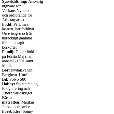
Sysselsättning:
Ansvarig
utgivare för
Veckans Nyheter
och ordförande för
Arbetarpartiet
Född:
På Umeå
lasarett, har förblivit
Ume trogen och är
tillräckligt gammal
för att ha tagit
körkortet
Familj:
Dotter född
på Första Maj (när
annars?) 1991 samt
Marika
Bor:
Nydalavägen,
Berghem, Umeå
Bil:
Volvo S80
Hobby:
Styrketräning,
fotografering och
Andra världskriget
Bästa
maträtten:
Marikas
Janssons frestelse
Förebilder:
Sonny