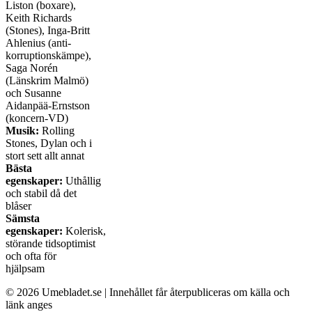
Liston (boxare),
Keith Richards
(Stones), Inga-Britt
Ahlenius (anti-
korruptionskämpe),
Saga Norén
(Länskrim Malmö)
och Susanne
Aidanpää-Ernstson
(koncern-VD)
Musik:
Rolling
Stones, Dylan och i
stort sett allt annat
Bästa
egenskaper:
Uthållig
och stabil då det
blåser
Sämsta
egenskaper:
Kolerisk,
störande tidsoptimist
och ofta för
hjälpsam
© 2026 Umebladet.se | Innehållet får återpubliceras om källa och
länk anges