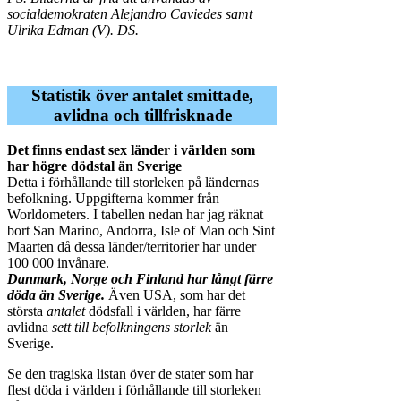
socialdemokraten Alejandro Caviedes samt
Ulrika Edman (V). DS.
Statistik över antalet smittade,
avlidna och tillfrisknade
Det finns endast sex länder i världen som
har högre dödstal än Sverige
Detta i förhållande till storleken på ländernas
befolkning. Uppgifterna kommer från
Worldometers. I tabellen nedan har jag räknat
bort San Marino, Andorra, Isle of Man och Sint
Maarten då dessa länder/territorier har under
100 000 invånare.
Danmark, Norge och Finland har långt färre
döda än Sverige.
Även USA, som har det
största
antalet
dödsfall i världen, har färre
avlidna
sett till befolkningens storlek
än
Sverige.
Se den tragiska listan över de stater som har
flest döda i världen i förhållande till storleken