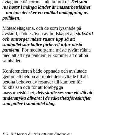
avtagande då coronasmittan bröt ut.
Det som
nu hotar i många länder är massarbetslöshet
– om inte det sker en radikal omläggning av
politiken.
Mötesdeltagarna, och de som lyssnade på
avstånd, nåddes även av budskapet att
sjukvård
och omsorger måste rustas upp så att
samhället står bättre förberett inför nästa
pandemi
. För medborgarna måste tyvärr räkna
med att att nya pandemier kommer att drabba
samhället.
Konferencieren både öppnade och avslutade
genom att betona att mötet dels syftade till att
betona behovet av resurser till kampen för
folkhälsan och för att förebygga
massarbetslöshet,
dels skulle ses som ett sätt att
understryka allvaret i de säkerhetsföreskrifter
som gäller i samhället idag.
PS. Bilderna är fria att användas av