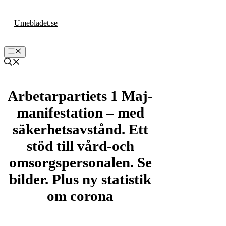
Hoppa
till
Umebladet.se
innehåll
Meny
Arbetarpartiets 1 Maj-
manifestation – med
säkerhetsavstånd. Ett
stöd till vård-och
omsorgspersonalen. Se
bilder. Plus ny statistik
om corona