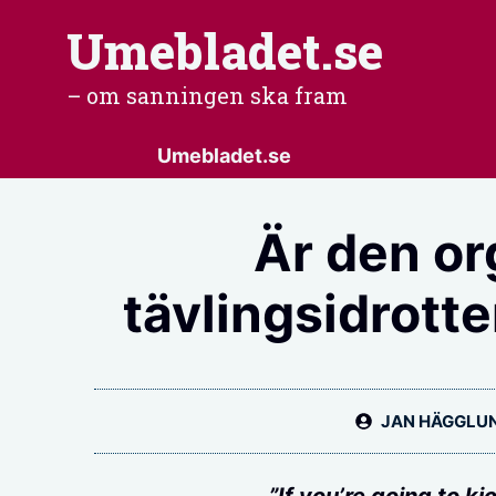
Hoppa
Umebladet.se
till
– om sanningen ska fram
innehåll
Umebladet.se
Är den o
tävlingsidrotte
JAN HÄGGLU