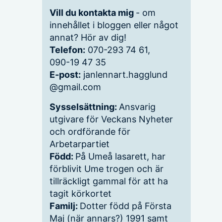
Vill du kontakta mig
- om
innehållet i bloggen eller något
annat? Hör av dig!
Telefon:
070-293 74 61,
090-19 47 35
E-post:
janlennart.hagglund
@gmail.com
Sysselsättning:
Ansvarig
utgivare för Veckans Nyheter
och ordförande för
Arbetarpartiet
Född:
På Umeå lasarett, har
förblivit Ume trogen och är
tillräckligt gammal för att ha
tagit körkortet
Familj:
Dotter född på Första
Maj (när annars?) 1991 samt