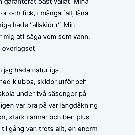
 garanterat bäst vallat. Mina
r och fick, i många fall, låna
iga hade ”allskidor”. Min
r mig att säga vem som vann.
 överlägset.
 jag hade naturliga
 med klubba, skidor utför och
mskola under två säsonger på
ligen var bra på var längdåkning
n, stark i armar och ben plus
illgång var, trots allt, en enorm