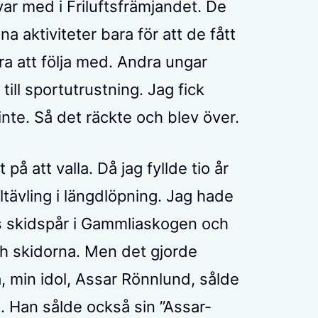
ar med i Friluftsfrämjandet. De
a aktiviteter bara för att de fått
ra att följa med. Andra ungar
till sportutrustning. Jag fick
r inte. Så det räckte och blev över.
på att valla. Då jag fyllde tio år
ltävling i längdlöpning. Jag hade
s skidspår i Gammliaskogen och
h skidorna. Men det gjorde
, min idol, Assar Rönnlund, sålde
. Han sålde också sin ”Assar-