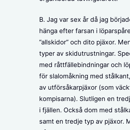
B. Jag var sex år då jag börja
hänga efter farsan i löparspår
”allskidor” och dito pjäxor. Men
typer av skidutrustningar. Spec
med råttfällebindningar och lö
för slalomåkning med stålkant, 
av utförsåkarpjäxor (som väck
kompisarna). Slutligen en tredj
i fjällen. Också dom med stålk
samt en tredje typ av pjäxor. Mi