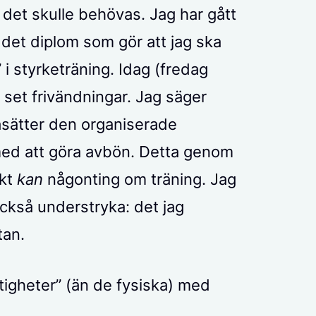
 det skulle behövas. Jag har gått
å det diplom som gör att jag ska
” i styrketräning. Idag (fredag
ta set frivändningar. Jag säger
asätter den organiserade
med att göra avbön. Detta genom
skt
kan
någonting om träning. Jag
också understryka: det jag
tan.
tigheter” (än de fysiska) med