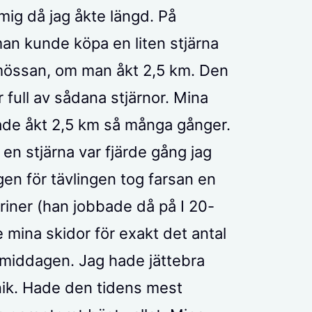
mig då jag åkte längd. På
an kunde köpa en liten stjärna
i mössan, om man åkt 2,5 km. Den
full av sådana stjärnor. Mina
hade åkt 2,5 km så många gånger.
 en stjärna var fjärde gång jag
gen för tävlingen tog farsan en
riner (han jobbade då på I 20-
 mina skidor för exakt det antal
rmiddagen. Jag hade jättebra
nik. Hade den tidens mest