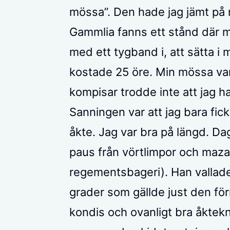
mössa”. Den hade jag jämt på 
Gammlia fanns ett stånd där m
med ett tygband i, att sätta 
kostade 25 öre. Min mössa var 
kompisar trodde inte att jag 
Sanningen var att jag bara fick
åkte. Jag var bra på längd. Da
paus från vörtlimpor och maza
regementsbageri). Han vallade
grader som gällde just den fö
kondis och ovanligt bra åktek