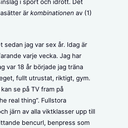
inslag i sport och idrott. Det
gasätter är
kombinationen
av (1)
t sedan jag var sex år. Idag är
tfarande varje vecka. Jag har
ag var 18 år började jag träna
get, fullt utrustat, riktigt, gym.
kan se på TV fram på
e real thing”. Fullstora
h järn av alla viktklasser upp till
 sittande bencurl, benpress som