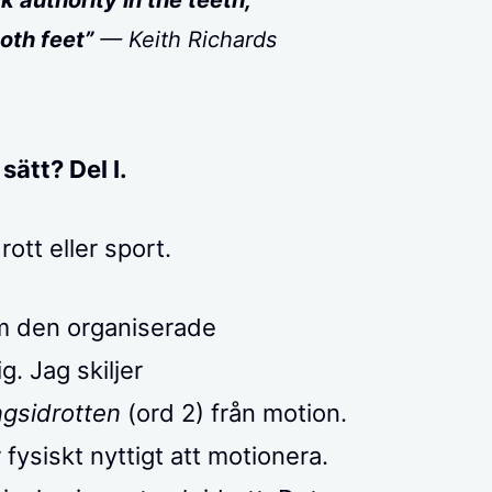
ck authority in the teeth,
oth feet”
— Keith Richards
sätt? Del I.
rott eller sport.
om den organiserade
g. Jag skiljer
ngsidrotten
(ord 2) från motion.
fysiskt nyttigt att motionera.