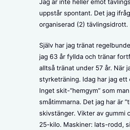
Jag är inte heller emot tävlings
uppstår spontant. Det jag ifrå
organiserad (2) tävlingsidrott.
Själv har jag tränat regelbunde
jag 63 år fyllda och tränar for
alltså tränat under 57 år. När j
styrketräning. Idag har jag ett e
Inget skit-”hemgym” som man 
småtimmarna. Det jag har är ”th
skivstänger. Vikter av gummi oc
25-kilo. Maskiner: lats-rodd,