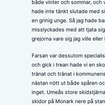
både vinter och sommar, och v
hade inte tänkt slutade med sin
en grinig unge. Så jag hade ba
misslyckades med att tjata sig 
grejorna vare sig jag ville elle
Farsan var dessutom specialist 
och gick i trean hade vi en sko
tränat och tränat i kommunen
nästan nött ut både spåren oc
inget. Umeås store skidstjärna
skidor på Monark nere på stan