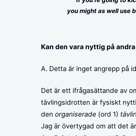
”If you’re going to ki
you might as well use b
Kan den vara nyttig på andra 
A. Detta är inget angrepp på id
Det är ett ifrågasättande av 
tävlingsidrotten är fysiskt nytti
den
organiserade
(ord 1)
tävli
Jag är övertygad om att det är 