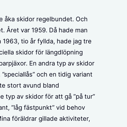
de åka skidor regelbundet. Och
et. Året var 1959. Då hade man
 1963, tio år fyllda, hade jag tre
iella skidor för längdlöpning
parpjäxor. En andra typ av skidor
”speciallås” och en tidig variant
te stort avund bland
e typ av skidor för att gå ”på tur”
ant, ”låg fästpunkt” vid behov
na föräldrar gillade aktiviteter,