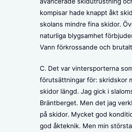
avancerade skidutrustning och
kompisar hade knappt åkt skido
skolans mindre fina skidor. Övr
naturliga blygsamhet förbjude
Vann förkrossande och brutalt
C. Det var vintersporterna som
förutsättningar för: skridskor
skidor längd. Jag gick i slalo
Bräntberget. Men det jag verk
på skidor. Mycket god konditio
god åkteknik. Men min största t