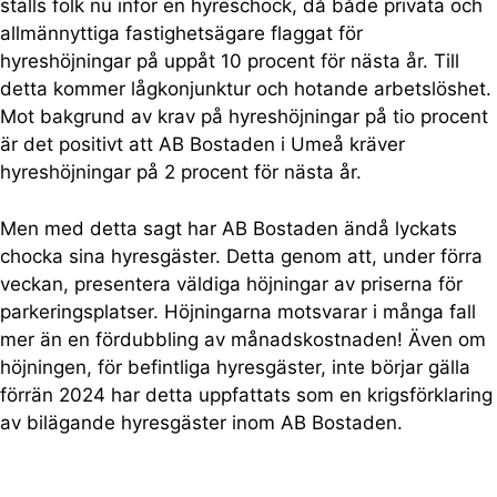
ställs folk nu inför en hyreschock, då både privata och
allmännyttiga fastighetsägare flaggat för
hyreshöjningar på uppåt 10 procent för nästa år. Till
detta kommer lågkonjunktur och hotande arbetslöshet.
Mot bakgrund av krav på hyreshöjningar på tio procent
är det positivt att AB Bostaden i Umeå kräver
hyreshöjningar på 2 procent för nästa år.
Men med detta sagt har AB Bostaden ändå lyckats
chocka sina hyresgäster. Detta genom att, under förra
veckan, presentera väldiga höjningar av priserna för
parkeringsplatser. Höjningarna motsvarar i många fall
mer än en fördubbling av månadskostnaden! Även om
höjningen, för befintliga hyresgäster, inte börjar gälla
förrän 2024 har detta uppfattats som en krigsförklaring
av bilägande hyresgäster inom AB Bostaden.