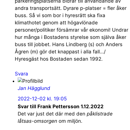
parkeringsplatserna bidrar till användande av
andra transportsätt. Dyrare p-platser = fler åker
buss. Så vi som bor i hyresrätt ska fixa
klimathotet genom att högavlönade
personer/politiker försämrar vår ekonomi! Undrar
hur många i Bostadens styrelse som själva åker
buss till jobbet. Hans Lindberg (s) och Anders
Ågren (m) gör det knappast i alla fall…/
Hyresgäst hos Bostaden sedan 1992.
Svara
Jan Hägglund
2022-12-02 kl. 19:05
Svar till Frank Pettersson 1.12.2022
Det var just det där med den
påklistrade
låtsas-omsorgen
om miljön.