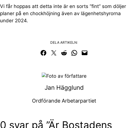
Vi får hoppas att detta inte är en sorts ”fint” som döljer
planer på en chockhöjning även av lägenhetshyrorna
under 2024.
DELA ARTIKELN:
Dela på Facebook
Dela på Twitter
Dela på Reddit
Dela i WhatsApp
Maila en länk
Jan Hägglund
Ordförande Arbetarpartiet
0 svar på ”Är Bostadens