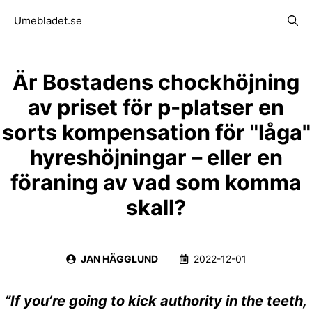
Hoppa
Meny
Umebladet.se
till
innehåll
Är Bostadens chockhöjning
av priset för p-platser en
sorts kompensation för "låga"
hyreshöjningar – eller en
föraning av vad som komma
skall?
JAN HÄGGLUND
2022-12-01
”If you’re going to kick authority in the teeth,