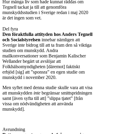
Hur många liv som hade kunnat räddas om
Tegnell tackat ja till att genomföra
munskyddsstudien i Sverige redan i maj 2020
är det ingen som vet.
Del fyra
Den föraktfulla attityden hos Anders Tegnell
och Socialstyrelsen
innebar nämligen att
Sverige inte bidrog till att ta fram den så viktiga
studien om munskydd. Andra
mailkonversationer som Benjamin Kalischer
Wellander begärt ut avslöjar att
Folkhälsomyndigheten [däremot] faktiskt
erbjöd [sig] att ”sponsra” en egen studie om
munskydd i november 2020.
Men syftet med denna studie skulle vara att visa
att munskydden
inte
begränsar smittspridningen
samt [även syfta till att] ”slippa tjatet” [från
vissa om nödvändigheten att använda
munskydd].
Avrundning