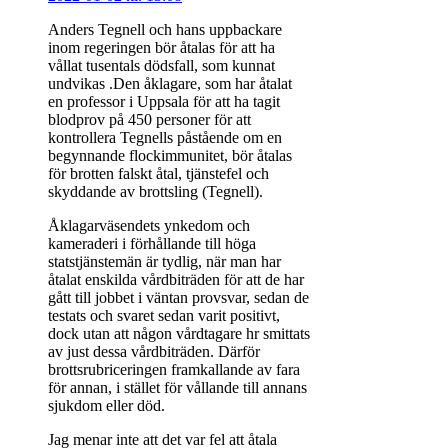
Anders Tegnell och hans uppbackare
inom regeringen bör åtalas för att ha
vållat tusentals dödsfall, som kunnat
undvikas .Den åklagare, som har åtalat
en professor i Uppsala för att ha tagit
blodprov på 450 personer för att
kontrollera Tegnells påstående om en
begynnande flockimmunitet, bör åtalas
för brotten falskt åtal, tjänstefel och
skyddande av brottsling (Tegnell).
Åklagarväsendets ynkedom och
kameraderi i förhållande till höga
statstjänstemän är tydlig, när man har
åtalat enskilda vårdbiträden för att de har
gått till jobbet i väntan provsvar, sedan de
testats och svaret sedan varit positivt,
dock utan att någon vårdtagare hr smittats
av just dessa vårdbiträden. Därför
brottsrubriceringen framkallande av fara
för annan, i stället för vållande till annans
sjukdom eller död.
Jag menar inte att det var fel att åtala