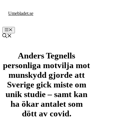
Hoppa
till
Umebladet.se
innehåll
Meny
Anders Tegnells
personliga motvilja mot
munskydd gjorde att
Sverige gick miste om
unik studie – samt kan
ha ökar antalet som
dött av covid.