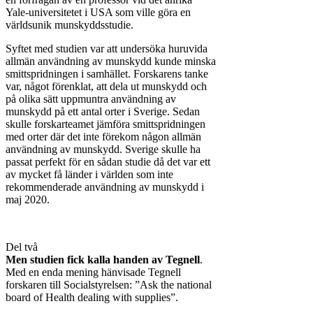
Yale-universitetet i USA som ville göra en
världsunik munskyddsstudie.
Syftet med studien var att undersöka huruvida
allmän användning av munskydd kunde minska
smittspridningen i samhället. Forskarens tanke
var, något förenklat, att dela ut munskydd och
på olika sätt uppmuntra användning av
munskydd på ett antal orter i Sverige. Sedan
skulle forskarteamet jämföra smittspridningen
med orter där det inte förekom någon allmän
användning av munskydd. Sverige skulle ha
passat perfekt för en sådan studie då det var ett
av mycket få länder i världen som inte
rekommenderade användning av munskydd i
maj 2020.
Del två
Men studien fick kalla handen av Tegnell
.
Med en enda mening hänvisade Tegnell
forskaren till Socialstyrelsen: ”Ask the national
board of Health dealing with supplies”.