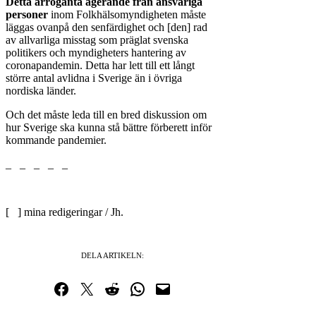
Detta arroganta agerande från ansvariga
personer
inom Folkhälsomyndigheten måste
läggas ovanpå den senfärdighet och [den] rad
av allvarliga misstag som präglat svenska
politikers och myndigheters hantering av
coronapandemin. Detta har lett till ett långt
större antal avlidna i Sverige än i övriga
nordiska länder.
Och det måste leda till en bred diskussion om
hur Sverige ska kunna stå bättre förberett inför
kommande pandemier.
_ _ _ _ _
[ ] mina redigeringar / Jh.
DELA ARTIKELN:
Dela på Facebook
Dela på Twitter
Dela på Reddit
Dela i WhatsApp
Maila en länk