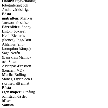
Hobby:
Styrketräning,
fotografering och
Andra världskriget
Bästa
maträtten:
Marikas
Janssons frestelse
Förebilder:
Sonny
Liston (boxare),
Keith Richards
(Stones), Inga-Britt
Ahlenius (anti-
korruptionskämpe),
Saga Norén
(Länskrim Malmö)
och Susanne
Aidanpää-Ernstson
(koncern-VD)
Musik:
Rolling
Stones, Dylan och i
stort sett allt annat
Bästa
egenskaper:
Uthållig
och stabil då det
blåser
Sämsta