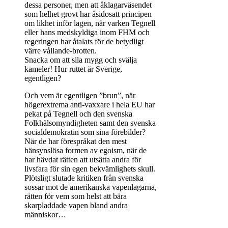
dessa personer, men att åklagarväsendet
som helhet grovt har åsidosatt principen
om likhet inför lagen, när varken Tegnell
eller hans medskyldiga inom FHM och
regeringen har åtalats för de betydligt
värre vållande-brotten.
Snacka om att sila mygg och svälja
kameler! Hur ruttet är Sverige,
egentligen?
Och vem är egentligen ”brun”, när
högerextrema anti-vaxxare i hela EU har
pekat på Tegnell och den svenska
Folkhälsomyndigheten samt den svenska
socialdemokratin som sina förebilder?
När de har förespråkat den mest
hänsynslösa formen av egoism, när de
har hävdat rätten att utsätta andra för
livsfara för sin egen bekvämlighets skull.
Plötsligt slutade kritiken från svenska
sossar mot de amerikanska vapenlagarna,
rätten för vem som helst att bära
skarpladdade vapen bland andra
människor…