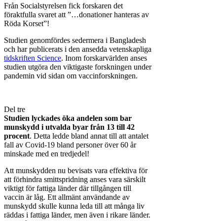
Från Socialstyrelsen fick forskaren det
föraktfulla svaret att ”…donationer hanteras av
Röda Korset”!
Studien genomfördes sedermera i Bangladesh
och har publicerats i den ansedda vetenskapliga
tidskriften Science
. Inom forskarvärlden anses
studien utgöra den viktigaste forskningen under
pandemin vid sidan om vaccinforskningen.
Del tre
Studien lyckades öka andelen som bar
munskydd i utvalda byar från 13 till 42
procent
. Detta ledde bland annat till att antalet
fall av Covid-19 bland personer över 60 år
minskade med en tredjedel!
Att munskydden nu bevisats vara effektiva för
att förhindra smittspridning anses vara särskilt
viktigt för fattiga länder där tillgången till
vaccin är låg. Ett allmänt användande av
munskydd skulle kunna leda till att många liv
räddas i fattiga länder, men även i rikare länder.