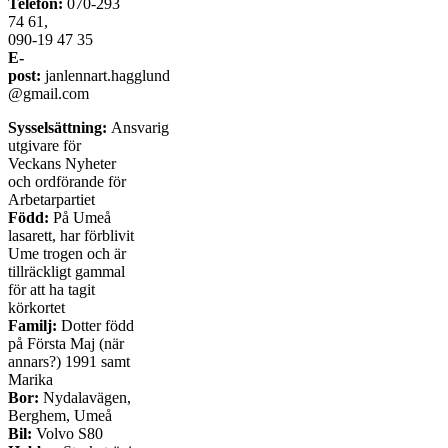
Telefon:
070-293
74 61,
090-19 47 35
E-
post:
janlennart.hagglund
@gmail.com
Sysselsättning:
Ansvarig
utgivare för
Veckans Nyheter
och ordförande för
Arbetarpartiet
Född:
På Umeå
lasarett, har förblivit
Ume trogen och är
tillräckligt gammal
för att ha tagit
körkortet
Familj:
Dotter född
på Första Maj (när
annars?) 1991 samt
Marika
Bor:
Nydalavägen,
Berghem, Umeå
Bil:
Volvo S80