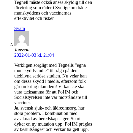
Tegnell måste också anses skyldig till den
förvirring som råder i Sverige om både
munskyddens och vaccinernas
effektivitet och risker.
Svara
Jonsson
2022-01-03 kl. 21:04
Verkligen sorgligt med Tegnells ”egna
munskyddsstudie” till råga på den
uteblivna seriösa studien. Nu velar han
om dessa skydd i media, eftersom folk
går omkring utan dem! Vi kanske ska
vara tacksamma för att FoHM och
Socialstyrelsen inte var motståndare till
vacciner.
Ja, svensk sjuk- och äldreomsorg, har
stora problem. I kombination med
avsaknad av beredskapslager. Snart
dyker en ny mutation upp. FoHM präglas
av beslutsångest och verkar ha gett upp.