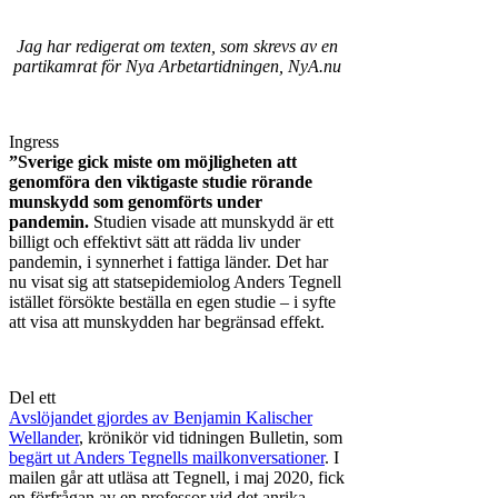
Jag har redigerat om texten, som skrevs av en
partikamrat för Nya Arbetartidningen, NyA.nu
Ingress
”Sverige gick miste om möjligheten att
genomföra den viktigaste studie rörande
munskydd som genomförts under
pandemin.
Studien visade att munskydd är ett
billigt och effektivt sätt att rädda liv under
pandemin, i synnerhet i fattiga länder. Det har
nu visat sig att statsepidemiolog Anders Tegnell
istället försökte beställa en egen studie – i syfte
att visa att munskydden har begränsad effekt.
Del ett
Avslöjandet gjordes av Benjamin Kalischer
Wellander
, krönikör vid tidningen Bulletin, som
begärt ut Anders Tegnells mailkonversationer
. I
mailen går att utläsa att Tegnell, i maj 2020, fick
en förfrågan av en professor vid det anrika