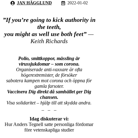
JAN HÄGGLUND
2022-01-02
”If you’re going to kick authority in
the teeth,
you might as well use both feet”
—
Keith Richards
Polio, smittkoppor, mässling är
virussjukdomar – som corona.
Organiserade anti-vaxxare är ofta
högerextremister, de försöker
sabotera
kampen mot corona och öppna för
gamla farsoter.
Vaccinera Dig direkt då samhället ger Dig
chansen.
Visa solidaritet – hjälp till att skydda andra.
_ _ _
Idag diskuterar vi:
Hur Anders Tegnell satte personliga fördomar
före vetenskapliga studier