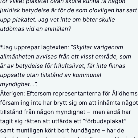
för vilket plakatet ovan skulle kunna få någon
juridisk betydelse är för de som olovligen har satt
upp plakatet. Jag vet inte om böter skulle
utdömas vid en anmälan?
*Jag upprepar lagtexten:
”Skyltar varigenom
allmänheten avvisas från ett visst område, som
är av betydelse för friluftslivet, får inte finnas
uppsatta utan tillstånd av kommunal
myndighet…”.
Återigen: Eftersom representanterna för Ålidhems
församling inte har brytt sig om att inhämta något
tillstånd från någon myndighet – men ändå har
tagit sig rätten att utfärda ett ”förbudsplakat”
samt muntligen kört bort hundägare – har de