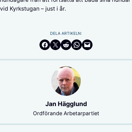
vid Kyrkstugan – just i år.
DELA ARTIKELN:
Dela på Facebook
Dela på Twitter
Dela på Reddit
Dela i WhatsApp
Maila en länk
Jan Hägglund
Ordförande Arbetarpartiet