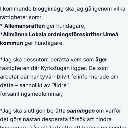
I kommande blogginlägg ska jag gå igenom vilka
rättigheter som:
*
Allemansrätten
ger hundägare,
*
Allmänna Lokala ordningsföreskrifter
Umeå
kommun
ger hundägare.
*Jag ska dessutom berätta vem som
äger
fastigheten där Kyrkstugan ligger. De som
arbetar där har tyvärr blivit felinformerade om
detta – sannolikt av ”äldre”
församlingsmedlemmar,
*Jag ska slutligen berätta
sanningen
om varför
det görs nästan desperata försök att hindra
hundägare från att fortsätta att bada sina hundar