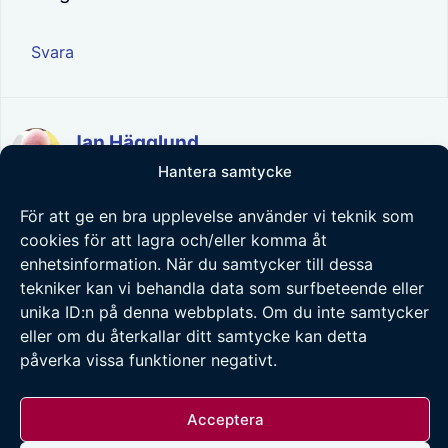
Svara
Jan Hägglund
Hantera samtycke
2021-08-05 kl. 11:32
För att ge en bra upplevelse använder vi teknik som
cookies för att lagra och/eller komma åt
enhetsinformation. När du samtycker till dessa
Svar till Frank Petterssons kommentar 5
tekniker kan vi behandla data som surfbeteende eller
aug 2021
unika ID:n på denna webbplats. Om du inte samtycker
Vi får vänta och se ifall det finns andra
eller om du återkallar ditt samtycke kan detta
som sätter TRON före ORGANISATIONEN
påverka vissa funktioner negativt.
(Ålidhems församling) som kan tala dem
tillrätta – och få dem att följa lagar
Acceptera
istället för att underminera (den redan