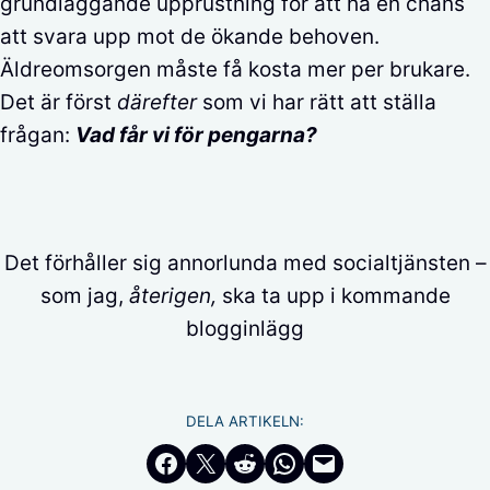
grundläggande upprustning för att ha en chans
att svara upp mot de ökande behoven.
Äldreomsorgen måste få kosta mer per brukare.
Det är först
därefter
som vi har rätt att ställa
frågan:
Vad får vi för pengarna?
Det förhåller sig annorlunda med socialtjänsten –
som jag,
återigen,
ska ta upp i kommande
blogginlägg
DELA ARTIKELN:
Dela på Facebook
Dela på Twitter
Dela på Reddit
Dela i WhatsApp
Maila en länk