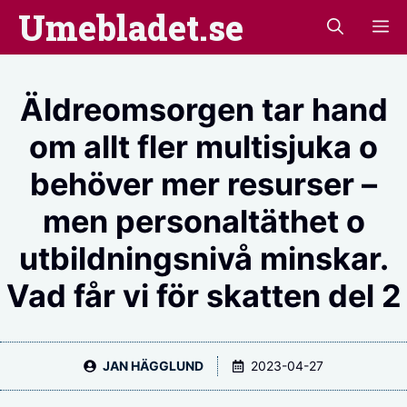
Hoppa
Umebladet.se
M
till
innehåll
Äldreomsorgen tar hand
om allt fler multisjuka o
behöver mer resurser –
men personaltäthet o
utbildningsnivå minskar.
Vad får vi för skatten del 2
JAN HÄGGLUND
2023-04-27