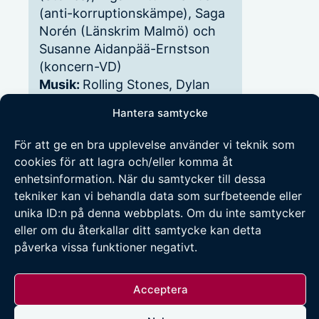
(anti-korruptionskämpe), Saga
Norén (Länskrim Malmö) och
Susanne Aidanpää-Ernstson
(koncern-VD)
Musik:
Rolling Stones, Dylan
och i stort sett allt annat
Hantera samtycke
Bästa egenskaper:
Uthållig och
stabil då det blåser
För att ge en bra upplevelse använder vi teknik som
Sämsta egenskaper:
Kolerisk,
cookies för att lagra och/eller komma åt
störande tidsoptimist och ofta
enhetsinformation. När du samtycker till dessa
för hjälpsam
tekniker kan vi behandla data som surfbeteende eller
unika ID:n på denna webbplats. Om du inte samtycker
eller om du återkallar ditt samtycke kan detta
påverka vissa funktioner negativt.
© 2026 Umebladet.se | Innehållet får återpubliceras
Acceptera
om källa och länk anges