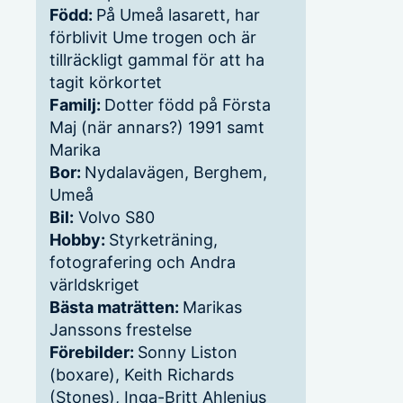
Född:
På Umeå lasarett, har
förblivit Ume trogen och är
tillräckligt gammal för att ha
tagit körkortet
Familj:
Dotter född på Första
Maj (när annars?) 1991 samt
Marika
Bor:
Nydalavägen, Berghem,
Umeå
Bil:
Volvo S80
Hobby:
Styrketräning,
fotografering och Andra
världskriget
Bästa maträtten:
Marikas
Janssons frestelse
Förebilder:
Sonny Liston
(boxare), Keith Richards
(Stones), Inga-Britt Ahlenius