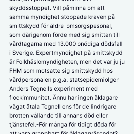
skyddsstoppet. Vill påminna om att
samma myndighet stoppade kraven på
smittskydd för äldre-omsorgspesonal,
som därigenom förde med sig smittan till
vårdtagarna med 13.000 onödiga dödsfall
i Sverige. Expertmyndighet på smittskydd
är Folkhäslomyndigheten, men det var ju ju
FHM som motsatte sig smittskydd hos
vårdpersonalen p.g.a. statsepidemiolgen
Anders Tegnells experiment med
flockimmunitet. Ännu har ingen åklagare
vågat åtala Tegnell ens för de lindrigare
brotten vållande till annans död eller
tjänstefel.-För många för tidigt döda för
att vara greppbart för åklagarväsendet?