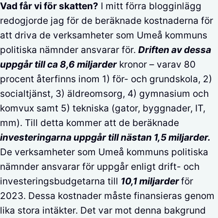
Vad får vi för skatten?
I mitt förra blogginlägg
redogjorde jag för de beräknade kostnaderna för
att driva de verksamheter som Umeå kommuns
politiska nämnder ansvarar för.
Driften av dessa
uppgår till ca 8,6 miljarder
kronor – varav 80
procent återfinns inom 1) för- och grundskola, 2)
socialtjänst, 3) äldreomsorg, 4) gymnasium och
komvux samt 5) tekniska (gator, byggnader, IT,
mm). Till detta kommer att de beräknade
investeringarna uppgår till nästan 1,5 miljarder.
De verksamheter som Umeå kommuns politiska
nämnder ansvarar för uppgår enligt drift- och
investeringsbudgetarna till
1
0,1 miljarder
för
2023. Dessa kostnader måste finansieras genom
lika stora intäkter. Det var mot denna bakgrund