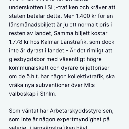
underskotten i SL;-trafiken och kräver att
staten betalar detta. Men 1.400 kr för en
länsmånadsbiljett är ju ett normalt pris i
resten av landet, Samma biljett kostar
1.778 kr hos Kalmar Länstrafik, som dock
inte är dyrast i landet.- Är det rimligt att
glesbygdsbor med väsentligt högre
kommunalskatt och dyrare biljettpriser –
om de ö.h.t. har någon kollektivtrafik, ska
vräka nya subventioner över Ml:s
valboskap i Sthlm.
Som väntat har Arbetarskyddsstyrelsen,
som inte är någon expertmyndighet på
sälerjet i järnvägstrafiken hävt