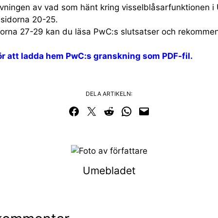
vningen av vad som hänt kring visselblåsarfunktionen i
 sidorna 20-25.
dorna 27-29 kan du läsa PwC:s slutsatser och rekommen
för att ladda hem PwC:s granskning som PDF-fil.
DELA ARTIKELN:
Dela på Facebook
Dela på Twitter
Dela på Reddit
Dela i WhatsApp
Maila en länk
Umebladet