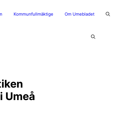
m
Kommunfullmäktige
Om Umebladet
tiken
 i Umeå