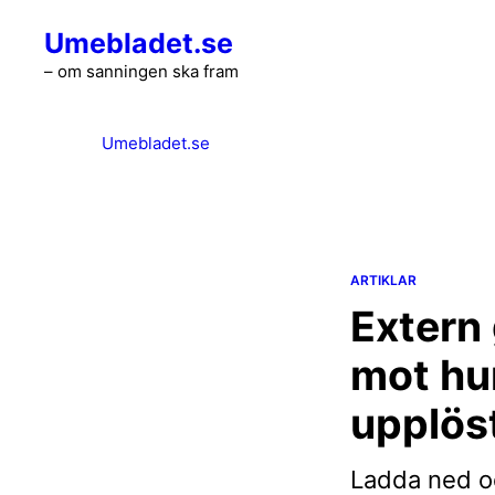
Hoppa
Umebladet.se
till
innehåll
– om sanningen ska fram
Umebladet.se
ARTIKLAR
Extern 
mot hu
upplös
Ladda ned oc