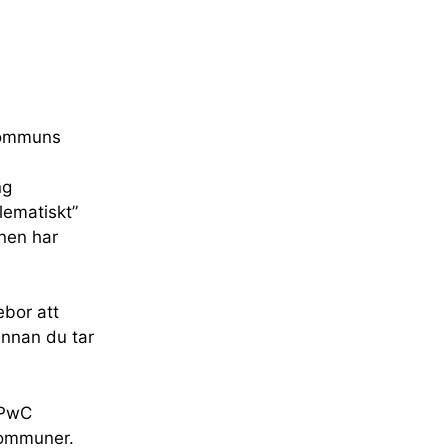
kommuns
ng
lematiskt”
onen har
ebor att
innan du tar
 PwC
 kommuner.