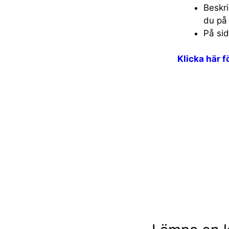
Beskri
du på
På si
Klicka här 