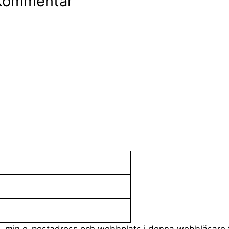
kommentar
E-
post
Webbplats