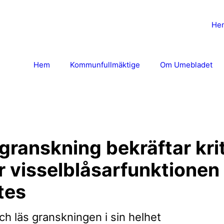
He
Hem
Kommunfullmäktige
Om Umebladet
granskning bekräftar kri
r visselblåsarfunktionen
tes
h läs granskningen i sin helhet