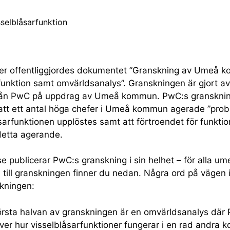
er offentliggjordes dokumentet ”Granskning av Umeå 
funktion samt omvärldsanalys”. Granskningen är gjort av
rån PwC på uppdrag av Umeå kommun. PwC:s granskni
att ett antal höga chefer i Umeå kommun agerade ”prob
sarfunktionen upplöstes samt att förtroendet för funkti
detta agerande.
 publicerar PwC:s granskning i sin helhet – för alla um
 till granskningen finner du nedan. Några ord på vägen 
kningen:
örsta halvan av granskningen är en omvärldsanalys där
ver hur visselblåsarfunktioner fungerar i en rad andra