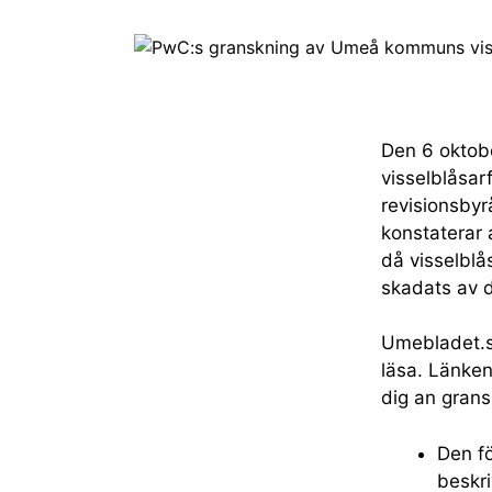
Den 6 oktob
visselblåsar
revisionsby
konstaterar 
då visselblå
skadats av 
Umebladet.se
läsa. Länken
dig an grans
Den f
beskri