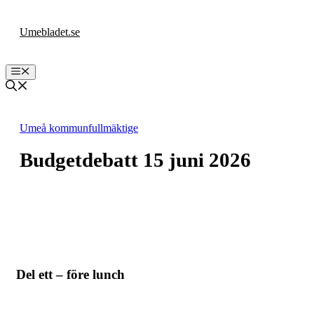
Hoppa
till
Umebladet.se
innehåll
Meny
Umeå kommunfullmäktige
Budgetdebatt 15 juni 2026
Del ett – före lunch