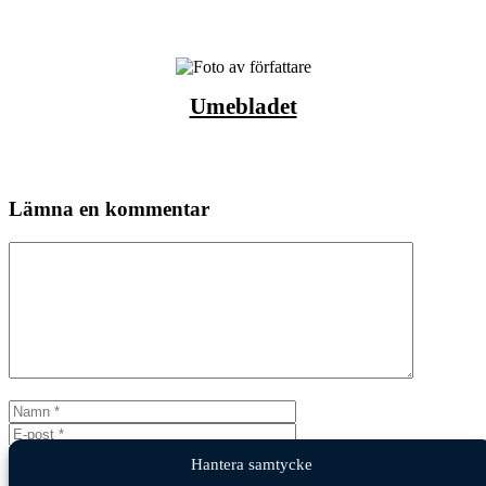
Umebladet
Lämna en kommentar
Kommentar
Namn
E-
post
Webbplats
Hantera samtycke