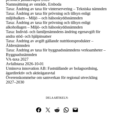
Namnsättning av område, Ersboda
Taxa: Ändring av taxa för vinterservering – Tekniska nämnden
Taxa: Ändring av taxa för prövning och tillsyn enligt
miljöbalken – Miljö – och hälsoskyddsnämnden
Taxa: Ändring av taxa för prövning och tillsyn enligt
alkohollagen – Miljö- och hälsoskyddsnämnden
Taxa: Individ- och familjenämndens ändring egenavgift för
andra stöd- och hjälpinsatser
Taxa: Ändring av avgift gällande nutritionsprodukter –
Äldrenämnden
Taxa: Ändring av taxa för byggnadsnämndens verksamheter –
Byggnadsnämnden
VA-taxa 2027
Avfallstaxa 2026-10-01
Uminova innovation AB: Fastställande av bolagsordning,
ägardirektiv och aktieägaravtal
Överenskommelse om samverkan för regional utveckling
2027–2030
DELA ARTIKELN:
Dela på Facebook
Dela på Twitter
Dela på Reddit
Dela i WhatsApp
Maila en länk