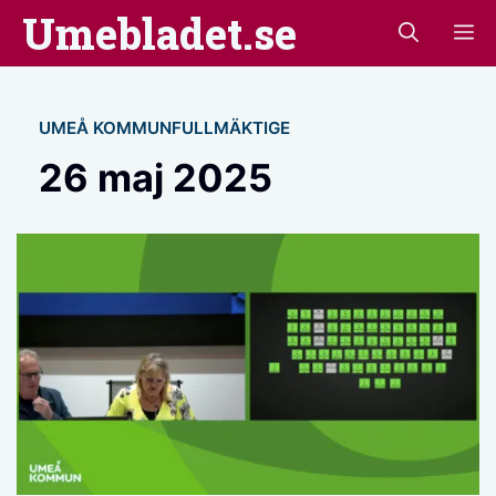
Hoppa
Umebladet.se
M
till
innehåll
UMEÅ KOMMUNFULLMÄKTIGE
26 maj 2025